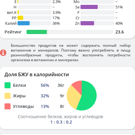
E
2.3%
Mo
~
H
~
Se
51%
вит.К
3.9%
F
~
PP
17%
Cr
~
Калий
36%
Zn
40%
Рейтинг
23.6
Большинство продуктов не может содержать полный набор
витаминов и минералов. Поэтому важно употреблять в пищу
разннообразные продукты, чтобы восполнять потребности
организма в витаминах и минералах.
Доля БЖУ в калорийности
Белки
56
%
36
г
Жиры
32
%
9
г
Углеводы
13
%
8
г
Соотношение белков, жиров и углеводов
1 : 0.3 : 0.2