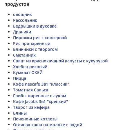
продуктов
овощник
Рассольник
Бедрышки в духовке
Драники
Пирожки рис с консервой
Рис пропаренный
Блинчики с творогом
Сметанник
Салат из краснокачаной капусты с кукурузой
Хлебец рисовый
Кумкват ОКЕЙ
Пицца
Кофе nescafe 3в1 "классик"
Томатная Сальса
Грибы жаренные с луком
Кофе Jacobs 3в1 "крепкий"
Творог из кефира
Блины
Печеночные котлеты
Овсяная каша на молоке с водой