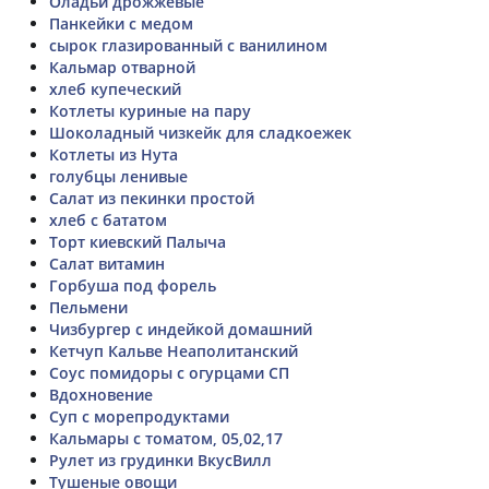
Оладьи дрожжевые
Панкейки с медом
сырок глазированный с ванилином
Кальмар отварной
хлеб купеческий
Котлеты куриные на пару
Шоколадный чизкейк для сладкоежек
Котлеты из Нута
голубцы ленивые
Салат из пекинки простой
хлеб с бататом
Торт киевский Палыча
Салат витамин
Горбуша под форель
Пельмени
Чизбургер с индейкой домашний
Кетчуп Кальве Неаполитанский
Соус помидоры с огурцами СП
Вдохновение
Суп с морепродуктами
Кальмары с томатом, 05,02,17
Рулет из грудинки ВкусВилл
Тушеные овощи