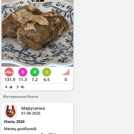
131.9
11.3
7.2
6.5
0
4
3
Интересные блоги
Марусичка
01-08-2026
Июль 2026
Месяц долбаной