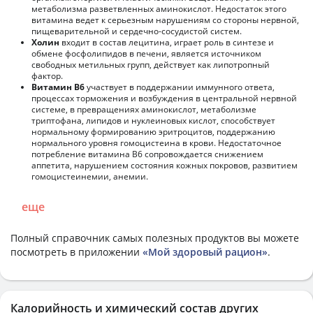
метаболизма разветвленных аминокислот. Недостаток этого
витамина ведет к серьезным нарушениям со стороны нервной,
пищеварительной и сердечно-сосудистой систем.
Холин
входит в состав лецитина, играет роль в синтезе и
обмене фосфолипидов в печени, является источником
свободных метильных групп, действует как липотропный
фактор.
Витамин В6
участвует в поддержании иммунного ответа,
процессах торможения и возбуждения в центральной нервной
системе, в превращениях аминокислот, метаболизме
триптофана, липидов и нуклеиновых кислот, способствует
нормальному формированию эритроцитов, поддержанию
нормального уровня гомоцистеина в крови. Недостаточное
потребление витамина В6 сопровождается снижением
аппетита, нарушением состояния кожных покровов, развитием
гомоцистеинемии, анемии.
еще
Полный справочник самых полезных продуктов вы можете
посмотреть в приложении
«Мой здоровый рацион»
.
Калорийность и химический состав других