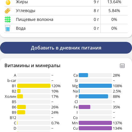
Жиры
9
г
13.64
%
Углеводы
8
г
5.84
%
Пищевые волокна
0
г
0
%
Вода
0
г
0
%
Добавить в дневник питания
Витамины и минералы
A
~
Ca
28%
b-car
~
Si
~
В1
120%
Mg
108%
B2
10%
Na
2.5%
Холин
17%
P
88%
B5
~
Cl
~
B6
26%
Fe
35%
B9
24%
I
~
B12
~
Co
~
C
0.7%
Mn
137%
D
~
Cu
134%