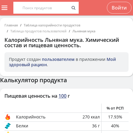
Войти
Главная
Таблица калорийности продуктов
Таблица продуктов пользователей
Льняная мука
Калорийность
Льняная мука
. Химический
состав и пищевая ценность.
Продукт создан
пользователем
в приложении
Мой
здоровый рацион
.
Калькулятор продукта
Пищевая ценность на
100
г
% от РСП
Калорийность
270
ккал
17.93
%
Белки
36
г
40
%