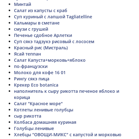
Минтай
Салат из капусты с краб
Суп куриный с лапшой Tagliatelline
Кальмары в сметане
смузи с грушей
Печенье сдобное Арлетки
Суп сякэ тадзукэ рисовый с лососем
Красный рис (Мистраль)
Ясай теппан
Салат Капуста+морковь+яблоко
по-французски
Молоко для кофе 16 01
Рингу сякэ пица
Крекер Eco botanica
наполнитель к сыру рикотта печеное яблоко и
корица
Салат "Красное море"
Котлеты ленивые голубцы
сыр рикотта
Колбаса домашняя куриная
Голубцы ленивые
Хлебцы "ОВОЩИ-МИКС" с капустой и морковью