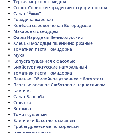
Тертая морковь с медом
Сырок Советские традиции с сгущ молоком
Салат "Ёжик"
Говядина жареная
Колбаса сырокопченая Богородская
Макароны с сердцем
Фарш Народный Великолукский
Хлебцы-молодцы пшенично-ржаные
Томатная паста Помидорка
Мука
Капуста тушенная с фасолью
Биойогурт уктусские натуральный
Томатная паста Помидорка
Печенье Юбилейное утреннее с йогуртом
Печенье овсяное Любятово с черносливом
Ьлинчик
Салат Зазноба
Солянка
Ветчина
Томат сушёный
Блинчики Бахетле, с вишней
Грибы древесные по корейски
говяжьи котлетки