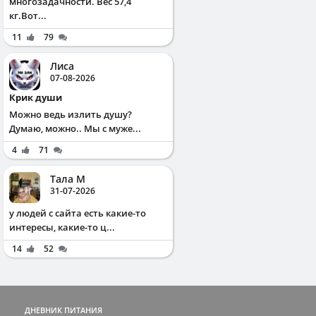
многозадачности. Вес 57,4
кг.Вот...
11
79
Лиса
07-08-2026
Крик души
Можно ведь излить душу?
Думаю, можно.. Мы с муже...
4
71
Тала М
31-07-2026
у людей с сайта есть какие-то
интересы, какие-то ц...
14
52
ДНЕВНИК ПИТАНИЯ