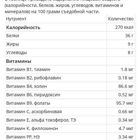
(калорийности, белков, жиров, углеводов, витаминов и
минералов) на
100 грамм
съедобной части.
Нутриент
Количество
Калорийность
270 ккал
Белки
36 г
Жиры
9 г
Углеводы
8 г
Витамины
Витамин В1, тиамин
1.8 мг
Витамин В2, рибофлавин
0.18 мг
Витамин В4, холин
86.6 мг
Витамин В6, пиридоксин
0.52 мг
Витамин В9, фолаты
95.7 мкг
Витамин C, аскорбиновая
0.66 мг
Витамин Е, альфа токоферол, ТЭ
0.34 мг
Витамин К, филлохинон
4.7 мкг
Витамин РР, НЭ
3.34 мг