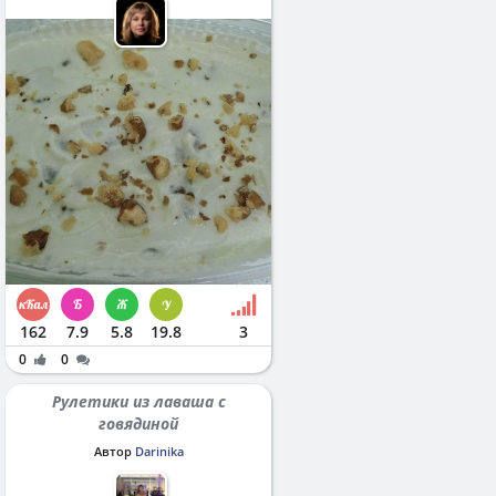
162
7.9
5.8
19.8
3
0
0
Рулетики из лаваша с
говядиной
Автор
Darinika