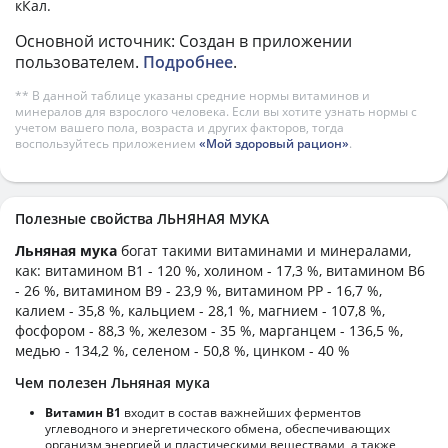
кКал.
Основной источник: Создан в приложении
пользователем.
Подробнее
.
** В данной таблице указаны средние нормы витаминов и
минералов для взрослого человека. Если вы хотите узнать нормы с
учетом вашего пола, возраста и других факторов, тогда
воспользуйтесь приложением
«Мой здоровый рацион»
.
Полезные свойства ЛЬНЯНАЯ МУКА
Льняная мука
богат такими витаминами и минералами,
как: витамином B1 - 120 %, холином - 17,3 %, витамином B6
- 26 %, витамином B9 - 23,9 %, витамином PP - 16,7 %,
калием - 35,8 %, кальцием - 28,1 %, магнием - 107,8 %,
фосфором - 88,3 %, железом - 35 %, марганцем - 136,5 %,
медью - 134,2 %, селеном - 50,8 %, цинком - 40 %
Чем полезен Льняная мука
Витамин В1
входит в состав важнейших ферментов
углеводного и энергетического обмена, обеспечивающих
организм энергией и пластическими веществами, а также