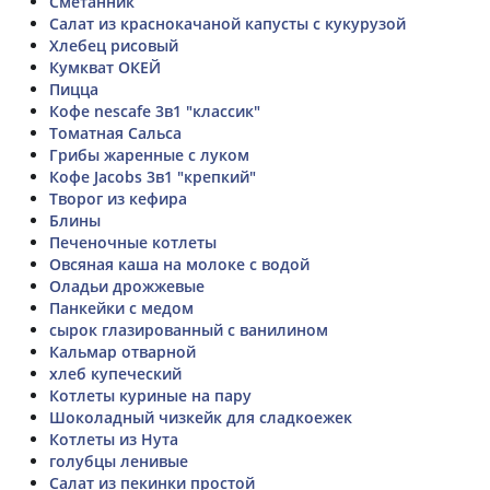
Сметанник
Салат из краснокачаной капусты с кукурузой
Хлебец рисовый
Кумкват ОКЕЙ
Пицца
Кофе nescafe 3в1 "классик"
Томатная Сальса
Грибы жаренные с луком
Кофе Jacobs 3в1 "крепкий"
Творог из кефира
Блины
Печеночные котлеты
Овсяная каша на молоке с водой
Оладьи дрожжевые
Панкейки с медом
сырок глазированный с ванилином
Кальмар отварной
хлеб купеческий
Котлеты куриные на пару
Шоколадный чизкейк для сладкоежек
Котлеты из Нута
голубцы ленивые
Салат из пекинки простой