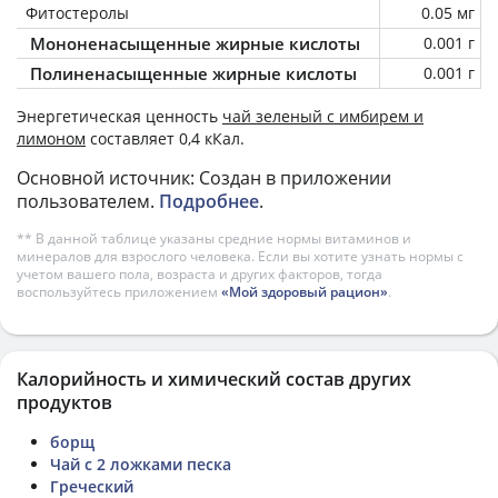
Фитостеролы
0.05 мг
Мононенасыщенные жирные кислоты
0.001 г
Полиненасыщенные жирные кислоты
0.001 г
Энергетическая ценность
чай зеленый с имбирем и
лимоном
составляет 0,4 кКал.
Основной источник: Создан в приложении
пользователем.
Подробнее
.
** В данной таблице указаны средние нормы витаминов и
минералов для взрослого человека. Если вы хотите узнать нормы с
учетом вашего пола, возраста и других факторов, тогда
воспользуйтесь приложением
«Мой здоровый рацион»
.
Калорийность и химический состав других
продуктов
борщ
Чай с 2 ложками песка
Греческий