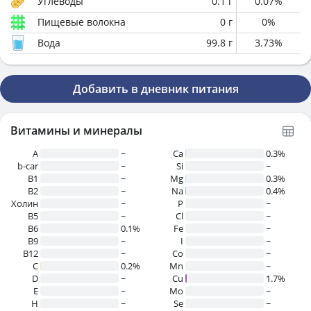
Углеводы
0.1
г
0.07
%
Пищевые волокна
0
г
0
%
Вода
99.8
г
3.73
%
Добавить в дневник питания
Витамины и минералы
A
~
Ca
0.3%
b-car
~
Si
~
В1
~
Mg
0.3%
B2
~
Na
0.4%
Холин
~
P
~
B5
~
Cl
~
B6
0.1%
Fe
~
B9
~
I
~
B12
~
Co
~
C
0.2%
Mn
~
D
~
Cu
1.7%
E
~
Mo
~
H
~
Se
~