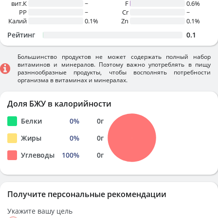
вит.К
~
F
0.6%
PP
~
Cr
~
Калий
0.1%
Zn
0.1%
Рейтинг
0.1
Большинство продуктов не может содержать полный набор
витаминов и минералов. Поэтому важно употреблять в пищу
разннообразные продукты, чтобы восполнять потребности
организма в витаминах и минералах.
Доля БЖУ в калорийности
Белки
0
%
0
г
Жиры
0
%
0
г
Углеводы
100
%
0
г
Получите персональные рекомендации
Укажите вашу цель