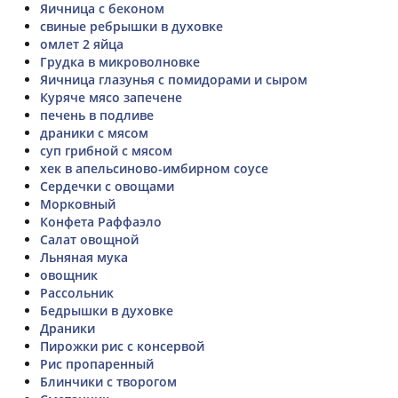
Яичница с беконом
свиные ребрышки в духовке
омлет 2 яйца
Грудка в микроволновке
Яичница глазунья с помидорами и сыром
Куряче мясо запечене
печень в подливе
драники с мясом
суп грибной с мясом
хек в апельсиново-имбирном соусе
Сердечки с овощами
Морковный
Конфета Раффаэло
Салат овощной
Льняная мука
овощник
Рассольник
Бедрышки в духовке
Драники
Пирожки рис с консервой
Рис пропаренный
Блинчики с творогом