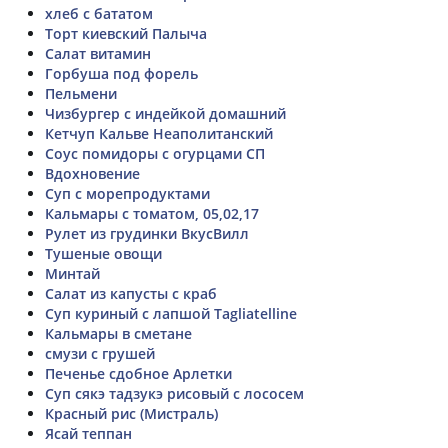
хлеб с бататом
Торт киевский Палыча
Салат витамин
Горбуша под форель
Пельмени
Чизбургер с индейкой домашний
Кетчуп Кальве Неаполитанский
Соус помидоры с огурцами СП
Вдохновение
Суп с морепродуктами
Кальмары с томатом, 05,02,17
Рулет из грудинки ВкусВилл
Тушеные овощи
Минтай
Салат из капусты с краб
Суп куриный с лапшой Tagliatelline
Кальмары в сметане
смузи с грушей
Печенье сдобное Арлетки
Суп сякэ тадзукэ рисовый с лососем
Красный рис (Мистраль)
Ясай теппан