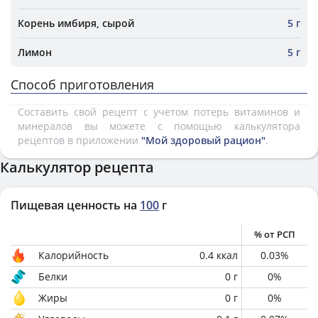
Корень имбиря, сырой
5 г
Лимон
5 г
Способ приготовления
Составить свой рецепт с учетом потерь витаминов и
минералов вы можете с помощью калькулятора
рецептов в приложении
"Мой здоровый рацион"
.
Калькулятор рецепта
Пищевая ценность на
100
г
% от РСП
Калорийность
0.4
ккал
0.03
%
Белки
0
г
0
%
Жиры
0
г
0
%