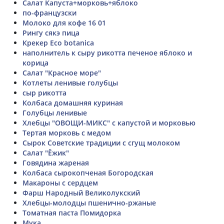
Салат Капуста+морковь+яблоко
по-французски
Молоко для кофе 16 01
Рингу сякэ пица
Крекер Eco botanica
наполнитель к сыру рикотта печеное яблоко и
корица
Салат "Красное море"
Котлеты ленивые голубцы
сыр рикотта
Колбаса домашняя куриная
Голубцы ленивые
Хлебцы "ОВОЩИ-МИКС" с капустой и морковью
Тертая морковь с медом
Сырок Советские традиции с сгущ молоком
Салат "Ёжик"
Говядина жареная
Колбаса сырокопченая Богородская
Макароны с сердцем
Фарш Народный Великолукский
Хлебцы-молодцы пшенично-ржаные
Томатная паста Помидорка
Мука