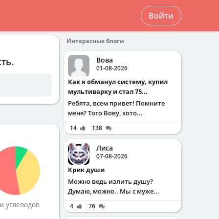
Войти
Интересные блоги
Вова
ть.
01-08-2026
Как я обманул систему, купил
мультиварку и стал 75...
Ребята, всем привет! Помните
меня? Того Вову, кото...
14
138
Лиса
07-08-2026
Крик души
Можно ведь излить душу?
Думаю, можно.. Мы с муже...
и углеводов
4
76