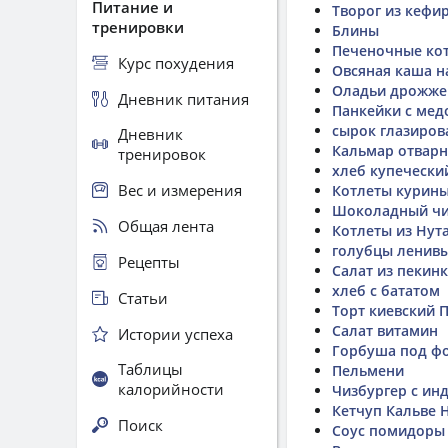
Питание и
Творог из кефи
тренировки
Блины
Печеночные ко
Курс похудения
Овсяная каша н
Оладьи дрожже
Дневник питания
Панкейки с мед
сырок глазиров
Дневник
Кальмар отвар
тренировок
хлеб купечески
Вес и измерения
Котлеты курины
Шоколадный чи
Общая лента
Котлеты из Нут
голубцы ленив
Рецепты
Салат из пекин
хлеб с бататом
Статьи
Торт киевский 
Салат витамин
Истории успеха
Горбуша под ф
Таблицы
Пельмени
калорийности
Чизбургер с и
Кетчуп Кальве 
Поиск
Соус помидоры 