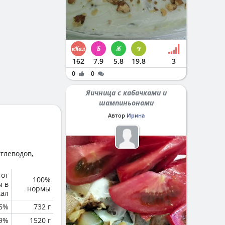
162
7.9
5.8
19.8
3
0
0
Яичница с кабачками и
шампиньонами
Автор
Ирина
глеводов,
 от
100%
ы в
нормы
кал
6%
732 г
.9%
1520 г