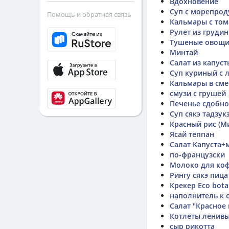
Вдохновение
Суп с морепрод
Помощь и обратная связь
Кальмары с тома
Рулет из груди
Тушеные овощ
Минтай
Салат из капуст
Суп куриный с л
Кальмары в сме
смузи с грушей
Печенье сдобно
Суп сякэ тадзук
Красный рис (М
Ясай теппан
Салат Капуста+
по-французски
Молоко для коф
Рингу сякэ пица
Крекер Eco bota
наполнитель к 
Салат "Красное
Котлеты ленив
сыр рикотта