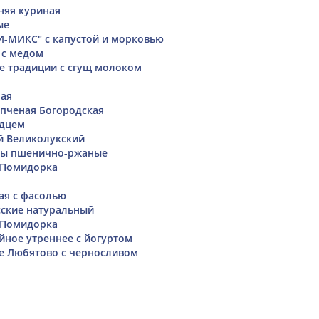
няя куриная
ые
-МИКС" с капустой и морковью
 с медом
е традиции с сгущ молоком
ная
пченая Богородская
рдцем
 Великолукский
ы пшенично-ржаные
 Помидорка
ая с фасолью
сские натуральный
 Помидорка
ное утреннее с йогуртом
е Любятово с черносливом