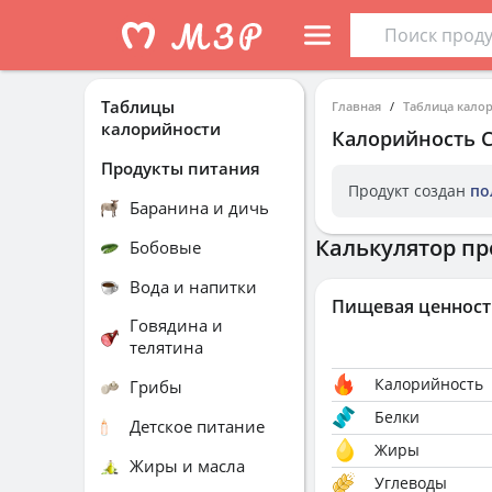
Таблицы
Главная
Таблица кало
калорийности
Калорийность
Продукты питания
Продукт создан
по
Баранина и дичь
Калькулятор пр
Бобовые
Вода и напитки
Пищевая ценност
Говядина и
телятина
Калорийность
Грибы
Белки
Детское питание
Жиры
Жиры и масла
Углеводы