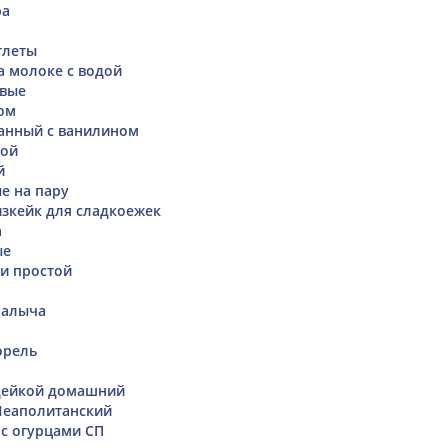
ра
тлеты
а молоке с водой
вые
ом
анный с ванилином
ной
й
е на пару
зкейк для сладкоежек
а
ые
ки простой
Палыча
орель
ндейкой домашний
Неаполитанский
с огурцами СП