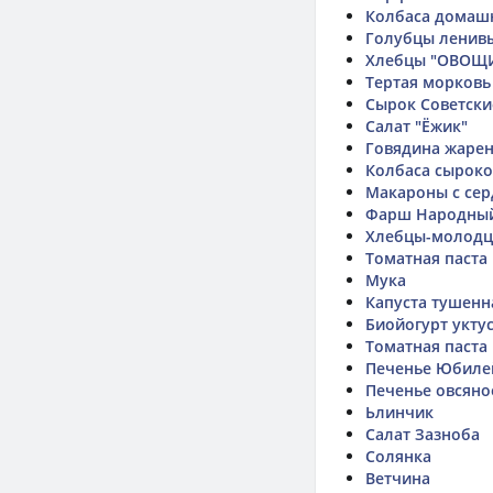
Колбаса домаш
Голубцы ленив
Хлебцы "ОВОЩИ
Тертая морковь
Сырок Советски
Салат "Ёжик"
Говядина жаре
Колбаса сыроко
Макароны с се
Фарш Народный
Хлебцы-молодц
Томатная паста
Мука
Капуста тушенн
Биойогурт укту
Томатная паста
Печенье Юбилей
Печенье овсяно
Ьлинчик
Салат Зазноба
Солянка
Ветчина