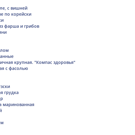
ле, с вишней
е по корейски
ки
из фарша и грибов
яни
слом
ванные
ичная крупная. "Компас здоровья"
ая с фасолью
зски
я грудка
ар
а маринованная
й
ом