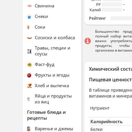
PP
~
Свинина
Калий
~
Снеки
Рейтинг
Соки
Большинство прод
полный набор вита
Сосиски и колбаса
важно употребля
продукты, чтобы
Травы, специи и
организма в витами
соусы
Фаст-фуд
Химический сост
Фрукты и ягоды
Пищевая ценност
Хлеб и выпечка
В таблице приведено
Яйца и продукты
витаминов и минера
из яиц
Нутриент
Готовые блюда и
рецепты
Калорийность
Варенье и джемы
Белки