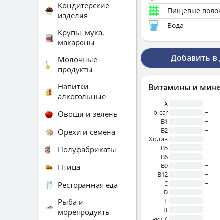
Кондитерские
Пищевые воло
изделия
Вода
Крупы, мука,
макароны
Добавить в
Молочные
продукты
Напитки
Витамины и мин
алкогольные
A
~
b-car
~
Овощи и зелень
В1
~
B2
~
Орехи и семена
Холин
~
B5
~
Полуфабрикаты
B6
~
B9
~
Птица
B12
~
C
~
Ресторанная еда
D
~
E
~
Рыба и
H
~
морепродукты
вит.К
~