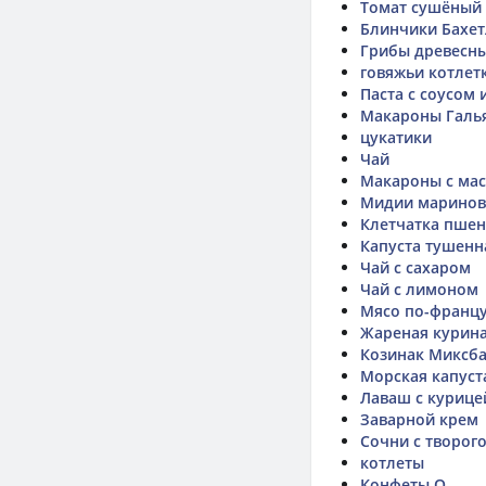
Томат сушёный
Блинчики Бахет
Грибы древесны
говяжьи котлет
Паста с соусом 
Макароны Галь
цукатики
Чай
Макароны с ма
Мидии марино
Клетчатка пшен
Капуста тушенн
Чай с сахаром
Чай с лимоном
Мясо по-францу
Жареная курина
Козинак Миксб
Морская капуст
Лаваш с курице
Заварной крем
Сочни с творог
котлеты
Конфеты Q