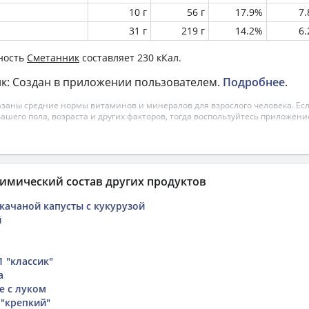
10 г
56 г
17.9%
7
31 г
219 г
14.2%
6
ность
Сметанник
составляет 230 кКал.
к: Создан в приложении пользователем.
Подробнее
.
азаны средние нормы витаминов и минералов для взрослого человека. Есл
вашего пола, возраста и других факторов, тогда воспользуйтесь приложен
имический состав других продуктов
окачаной капусты с кукурузой
й
1 "классик"
а
е с луком
 "крепкий"