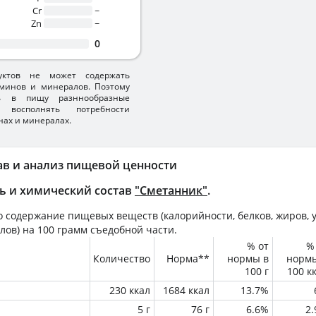
Cr
~
Zn
~
0
уктов не может содержать
минов и минералов. Поэтому
ть в пищу разннообразные
 восполнять потребности
нах и минералах.
ав и анализ пищевой ценности
ь и химический состав
"Сметанник"
.
 содержание пищевых веществ (калорийности, белков, жиров, у
лов) на
100 грамм
съедобной части.
% от
%
Количество
Норма**
нормы в
норм
100 г
100 к
230 ккал
1684 ккал
13.7%
5 г
76 г
6.6%
2