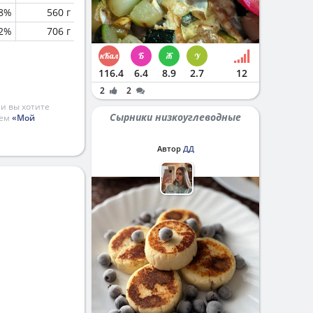
.8%
560 г
.2%
706 г
116.4
6.4
8.9
2.7
12
2
2
и вы хотите
Сырники низкоуглеводные
ием
«Мой
Автор
ДД