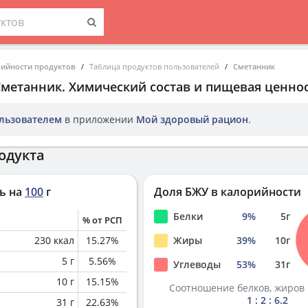
рийности продуктов
Таблица продуктов пользователей
Сметанник
Сметанник
. Химический состав и пищевая ценнос
льзователем
в приложении
Мой здоровый рацион
.
одукта
ь на
100
г
Доля БЖУ в калорийности
Белки
9
%
5
г
% от РСП
230
ккал
15.27
%
Жиры
39
%
10
г
5
г
5.56
%
Углеводы
53
%
31
г
10
г
15.15
%
Соотношение белков, жиров 
1 : 2 : 6.2
31
г
22.63
%