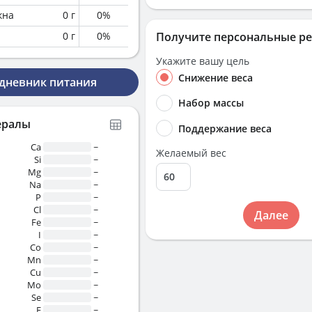
кна
0
г
0
%
0
г
0
%
Получите персональные р
Укажите вашу цель
Снижение веса
 дневник питания
Набор массы
ералы
Поддержание веса
Ca
~
Желаемый вес
Si
~
Mg
~
Na
~
P
~
Cl
~
Далее
Fe
~
I
~
Co
~
Mn
~
Cu
~
Mo
~
Se
~
F
~