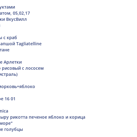
уктами
том, 05,02,17
нки ВкусВилл
и
ы с краб
апшой Tagliatelline
тане
е Арлетки
э рисовый с лососем
истраль)
морковь+яблоко
е 16 01
nica
сыру рикотта печеное яблоко и корица
 море"
ые голубцы