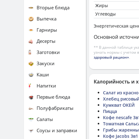
Жиры
Вторые блюда
Углеводы
Выпечка
Энергетическая цен
Гарниры
Основной источни
Десерты
** В данной таблице ук
Заготовки
узнать нормы с учетом 
здоровый рацион»
.
Закуски
Каши
Калорийность и х
Напитки
Салат из красн
Первые блюда
Хлебец рисовы
Кумкват ОКЕЙ
Полуфабрикаты
Пицца
Кофе nescafe 3в
Салаты
Томатная Сальс
Грибы жаренны
Соусы и заправки
Кофе Jacobs 3в1