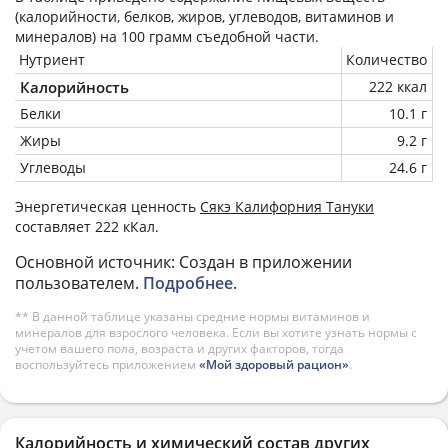
(калорийности, белков, жиров, углеводов, витаминов и
минералов) на
100 грамм
съедобной части.
Нутриент
Количество
Калорийность
222 ккал
Белки
10.1 г
Жиры
9.2 г
Углеводы
24.6 г
Энергетическая ценность
Сякэ Калифорния Тануки
составляет 222 кКал.
Основной источник: Создан в приложении
пользователем.
Подробнее
.
** В данной таблице указаны средние нормы витаминов и
минералов для взрослого человека. Если вы хотите узнать нормы с
учетом вашего пола, возраста и других факторов, тогда
воспользуйтесь приложением
«Мой здоровый рацион»
.
Калорийность и химический состав других