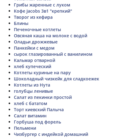
Грибы жаренные с луком
Кофе Jacobs 3в1 "крепкий"
Творог из кефира
Блины
Печеночные котлеты
Овсяная каша на молоке с водой
Оладьи дрожжевые
Панкейки с медом
сырок глазированный с ванилином
Кальмар отварной
хлеб купеческий
Котлеты куриные на пару
Шоколадный чизкейк для сладкоежек
Котлеты из Нута
голубцы ленивые
Салат из пекинки простой
хлеб с бататом
Торт киевский Палыча
Салат витамин
Горбуша под форель
Пельмени
Чизбургер с индейкой домашний