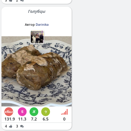
3
2
Голубцы
Автор
Darinika
131.9
11.3
7.2
6.5
0
4
3