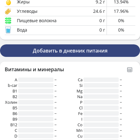
Жиры
9.2
г
13.94
%
Углеводы
24.6
г
17.96
%
Пищевые волокна
0
г
0
%
Вода
0
г
0
%
Добавить в дневник питания
Витамины и минералы
A
~
Ca
~
b-car
~
Si
~
В1
~
Mg
~
B2
~
Na
~
Холин
~
P
~
B5
~
Cl
~
B6
~
Fe
~
B9
~
I
~
B12
~
Co
~
C
~
Mn
~
D
~
Cu
~