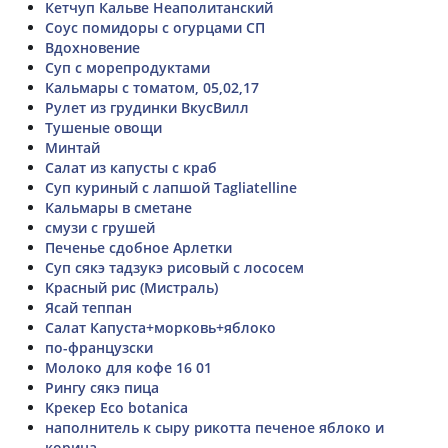
Кетчуп Кальве Неаполитанский
Соус помидоры с огурцами СП
Вдохновение
Суп с морепродуктами
Кальмары с томатом, 05,02,17
Рулет из грудинки ВкусВилл
Тушеные овощи
Минтай
Салат из капусты с краб
Суп куриный с лапшой Tagliatelline
Кальмары в сметане
смузи с грушей
Печенье сдобное Арлетки
Суп сякэ тадзукэ рисовый с лососем
Красный рис (Мистраль)
Ясай теппан
Салат Капуста+морковь+яблоко
по-французски
Молоко для кофе 16 01
Рингу сякэ пица
Крекер Eco botanica
наполнитель к сыру рикотта печеное яблоко и
корица