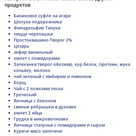
продуктов
Банановое суфле на агаре
Шелуха подорожника
Филадельфия Тануки
пицца черепашки
Простоквашино Творог 2%
Цезарь
зефир ванильный
омлет с помидорами
Запеканка:творог обезжир, кур.белок, протеин, мука
коньяку, молоко
чай зеленый с имбирем и лимоном
борщ
Чай с 2 ложками песка
Греческий
Яичница с беконом
свиные ребрышки в духовке
омлет 2 яйца
Грудка в микроволновке
Яичница глазунья с помидорами и сыром
Куряче мясо запечене