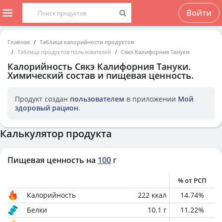
Войти
Главная
Таблица калорийности продуктов
Таблица продуктов пользователей
Сякэ Калифорния Тануки
Калорийность
Сякэ Калифорния Тануки
.
Химический состав и пищевая ценность.
Продукт создан
пользователем
в приложении
Мой
здоровый рацион
.
Калькулятор продукта
Пищевая ценность на
100
г
% от РСП
Калорийность
222
ккал
14.74
%
Белки
10.1
г
11.22
%