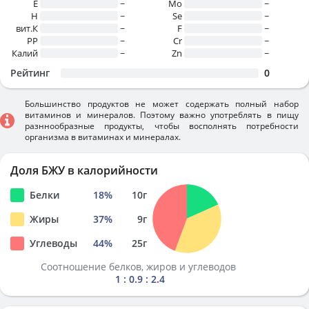
E
~
Mo
~
H
~
Se
~
вит.К
~
F
~
PP
~
Cr
~
Калий
~
Zn
~
Рейтинг
0
Большинство продуктов не может содержать полный набор
витаминов и минералов. Поэтому важно употреблять в пищу
разннообразные продукты, чтобы восполнять потребности
организма в витаминах и минералах.
Доля БЖУ в калорийности
Белки
18
%
10
г
Жиры
37
%
9
г
Углеводы
44
%
25
г
Соотношение белков, жиров и углеводов
1 : 0.9 : 2.4