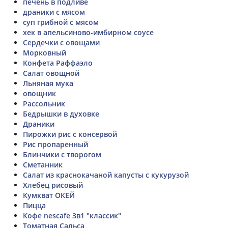
печень в подливе
драники с мясом
суп грибной с мясом
хек в апельсиново-имбирном соусе
Сердечки с овощами
Морковный
Конфета Раффаэло
Салат овощной
Льняная мука
овощник
Рассольник
Бедрышки в духовке
Драники
Пирожки рис с консервой
Рис пропаренный
Блинчики с творогом
Сметанник
Салат из краснокачаной капусты с кукурузой
Хлебец рисовый
Кумкват ОКЕЙ
Пицца
Кофе nescafe 3в1 "классик"
Томатная Сальса