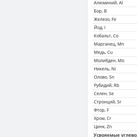
Алюминий, Al
Бор, B
Железо, Fe
Йод, I
Кобальт, Co
Марганец, Mn
Медь, Cu
Молибден, Mo
Никель, Ni
Олово, Sn
Рубидий, Rb
Селен, Se
Стронций, Sr
Фтор, F
Хром, Cr
Цинк, Zn
Усвояемые углев