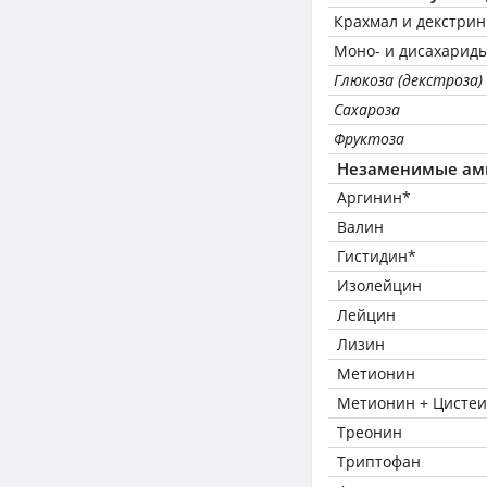
Крахмал и декстри
Моно- и дисахариды
Глюкоза (декстроза)
Сахароза
Фруктоза
Незаменимые ам
Аргинин*
Валин
Гистидин*
Изолейцин
Лейцин
Лизин
Метионин
Метионин + Цисте
Треонин
Триптофан