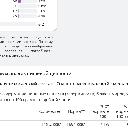
Se
16%
F
0.6%
Cr
3.6%
Zn
4.1%
6.2
уктов не может содержать
минов и минералов. Поэтому
ть в пищу разннообразные
 восполнять потребности
нах и минералах.
ав и анализ пищевой ценности
ь и химический состав
"Омлет с мексиканской смесью
 содержание пищевых веществ (калорийности, белков, жиров, у
лов) на
100 грамм
съедобной части.
% от
%
Количество
Норма**
нормы в
норм
100 г
100 к
119.2 ккал
1684 ккал
7.1%