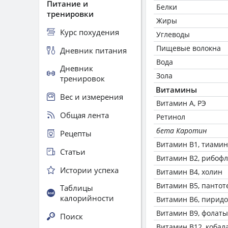
Питание и
Белки
тренировки
Жиры
Курс похудения
Углеводы
Пищевые волокна
Дневник питания
Вода
Дневник
Зола
тренировок
Витамины
Вес и измерения
Витамин А, РЭ
Общая лента
Ретинол
бета Каротин
Рецепты
Витамин В1, тиамин
Статьи
Витамин В2, рибоф
Истории успеха
Витамин В4, холин
Витамин В5, пантот
Таблицы
калорийности
Витамин В6, пирид
Витамин В9, фолаты
Поиск
Витамин В12, кобал