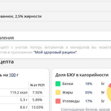
ванное, 2,5% жирности
вления
рецепт с учетом потерь витаминов и минералов вы може
птов в приложении
"Мой здоровый рацион"
.
цепта
ь на
100
г
Доля БЖУ в калорийности
Белки
18
%
5
г
% от РСП
119.2
ккал
7.92
%
Жиры
65
%
9
г
5.3
г
5.89
%
Углеводы
17
%
5
г
8.6
г
13.03
%
Соотношение белков, жиров 