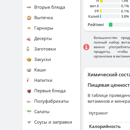
H
13%
вит.К
0.1%
Вторые блюда
PP
6.1%
Калий
3.8%
Выпечка
Рейтинг
Гарниры
Большинство прод
Десерты
полный набор вита
важно употребля
Заготовки
продукты, чтобы
организма в витами
Закуски
Каши
Химический сост
Напитки
Пищевая ценност
Первые блюда
В таблице приведено
Полуфабрикаты
витаминов и минера
Салаты
Нутриент
Соусы и заправки
Калорийность