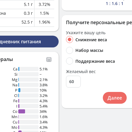
1 : 1.6 : 1
5.1
г
3.72
%
кна
0.3
г
1.5
%
52.5
г
1.96
%
Получите персональные р
Укажите вашу цель
Снижение веса
 дневник питания
Набор массы
ералы
Поддержание веса
Ca
5.1%
Желаемый вес
Si
~
Mg
2.1%
Na
3.8%
P
10%
Cl
3.2%
Далее
Fe
4.3%
I
5.4%
Co
34%
Mn
1.6%
Cu
3.4%
Mo
4.3%