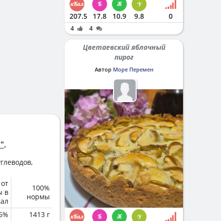
207.5
17.8
10.9
9.8
0
4
4
Цветаевский яблочный
пирог
Автор
Море Перемен
"
.
глеводов,
 от
100%
ы в
нормы
кал
6%
1413 г