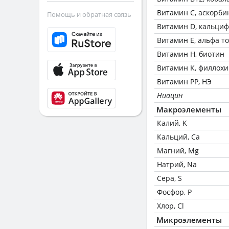
Витамин C, аскорби
Помощь и обратная связь
Витамин D, кальци
Витамин Е, альфа т
Витамин Н, биотин
Витамин К, филлох
Витамин РР, НЭ
Ниацин
Макроэлементы
Калий, K
Кальций, Ca
Магний, Mg
Натрий, Na
Сера, S
Фосфор, P
Хлор, Cl
Микроэлементы