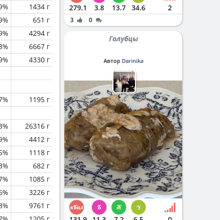
.9%
1434 г
279.1
3.8
13.7
34.6
2
.9%
651 г
3
0
.9%
4294 г
Голубцы
.3%
6667 г
.9%
4330 г
Автор
Darinika
7%
1195 г
.3%
26316 г
.9%
4412 г
.5%
1118 г
.3%
682 г
.7%
1085 г
.6%
3226 г
.8%
9761 г
7%
1205 г
131.9
11.3
7.2
6.5
0