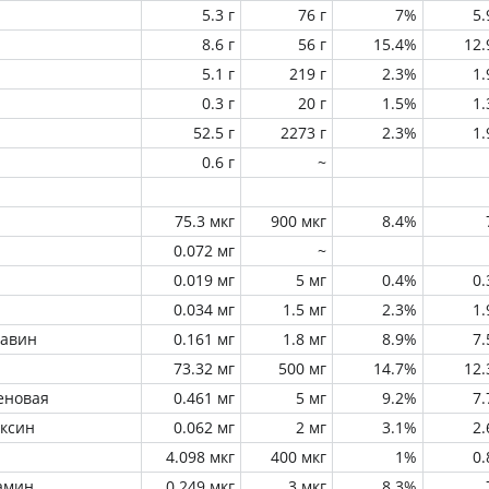
5.3 г
76 г
7%
5
8.6 г
56 г
15.4%
12
5.1 г
219 г
2.3%
1
0.3 г
20 г
1.5%
1
52.5 г
2273 г
2.3%
1
0.6 г
~
75.3 мкг
900 мкг
8.4%
0.072 мг
~
0.019 мг
5 мг
0.4%
0
0.034 мг
1.5 мг
2.3%
1
лавин
0.161 мг
1.8 мг
8.9%
7
73.32 мг
500 мг
14.7%
12
еновая
0.461 мг
5 мг
9.2%
7
оксин
0.062 мг
2 мг
3.1%
2
4.098 мкг
400 мкг
1%
0
амин
0.249 мкг
3 мкг
8.3%