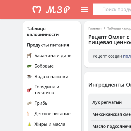
Таблицы
Главная
Таблица кало
калорийности
Рецепт
Омлет с
пищевая ценнос
Продукты питания
Баранина и дичь
Рецепт создан
пол
Бобовые
Вода и напитки
Ингредиенты О
Говядина и
телятина
Лук репчатый
Грибы
Детское питание
Мексиканская сме
Жиры и масла
Масло подсолнеч