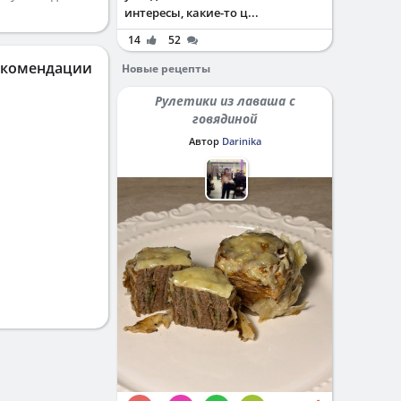
интересы, какие-то ц...
14
52
екомендации
Новые рецепты
Рулетики из лаваша с
говядиной
Автор
Darinika