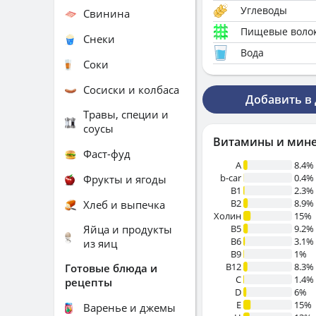
Углеводы
Свинина
Пищевые воло
Снеки
Вода
Соки
Сосиски и колбаса
Добавить в
Травы, специи и
соусы
Витамины и мин
Фаст-фуд
A
8.4%
b-car
0.4%
Фрукты и ягоды
В1
2.3%
B2
8.9%
Хлеб и выпечка
Холин
15%
Яйца и продукты
B5
9.2%
B6
3.1%
из яиц
B9
1%
B12
8.3%
Готовые блюда и
C
1.4%
рецепты
D
6%
E
15%
Варенье и джемы