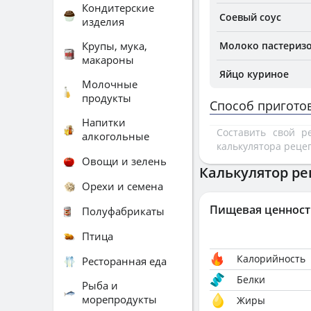
Кондитерские
Соевый соус
изделия
Крупы, мука,
Молоко пастеризо
макароны
Яйцо куриное
Молочные
продукты
Способ пригото
Напитки
Составить свой 
алкогольные
калькулятора реце
Овощи и зелень
Калькулятор ре
Орехи и семена
Пищевая ценност
Полуфабрикаты
Птица
Калорийность
Ресторанная еда
Белки
Рыба и
морепродукты
Жиры