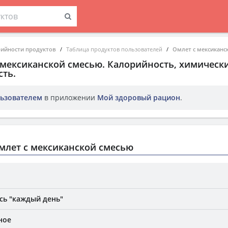
рийности продуктов
Таблица продуктов пользователей
Омлет с мексиканс
 мексиканской смесью
. Калорийность, химически
ть.
ьзователем
в приложении
Мой здоровый рацион
.
млет с мексиканской смесью
сь "каждый день"
ное