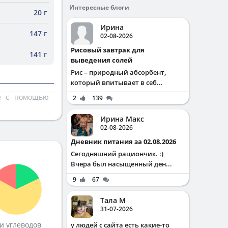
Интересные блоги
20 г
Ирина
147 г
02-08-2026
Рисовый завтрак для
141 г
выведения солей
Рис – природный абсорбент,
который впитывает в себ...
те с помощью
2
139
Ирина Макс
02-08-2026
Дневник питания за 02.08.2026
Сегодняшний рациончик. :)
Вчера был насыщенный ден...
9
67
Тала М
31-07-2026
и углеводов
у людей с сайта есть какие-то