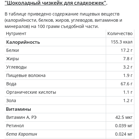
"Шоколадный чизкейк для сладкоежек"
.
В таблице приведено содержание пищевых веществ
(калорийности, белков, жиров, углеводов, витаминов и
минералов) на
100 грамм
съедобной части.
Нутриент
Количество
Калорийность
155.3 ккал
Белки
17.2 г
Жиры
7.8 г
Углеводы
3.2 г
Пищевые волокна
1.9 г
Вода
67.6 г
Органические кислоты
1.1 г
Зола
1.2 г
Витамины
Витамин А, РЭ
42.5 мкг
Ретинол
0.039 мг
бета Каротин
0.024 мг