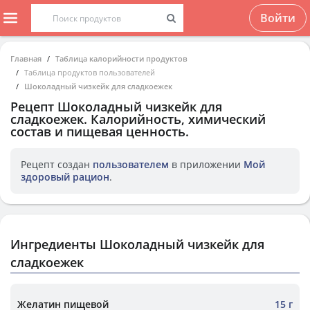
Войти
Главная
Таблица калорийности продуктов
Таблица продуктов пользователей
Шоколадный чизкейк для сладкоежек
Рецепт
Шоколадный чизкейк для
сладкоежек
. Калорийность, химический
состав и пищевая ценность.
Рецепт создан
пользователем
в приложении
Мой
здоровый рацион
.
Ингредиенты Шоколадный чизкейк для
сладкоежек
Желатин пищевой
15 г