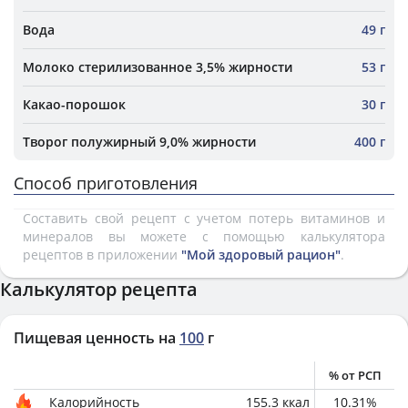
Вода
49 г
Молоко стерилизованное 3,5% жирности
53 г
Какао-порошок
30 г
Творог полужирный 9,0% жирности
400 г
Способ приготовления
Составить свой рецепт с учетом потерь витаминов и
минералов вы можете с помощью калькулятора
рецептов в приложении
"Мой здоровый рацион"
.
Калькулятор рецепта
Пищевая ценность на
100
г
% от РСП
Калорийность
155.3
ккал
10.31
%