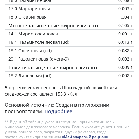
16:0 Пальмитиновая
0.108 г
17:0 Маргариновая
0.003 г
18:0 Стеариновая
0.04 г
Мононенасыщенные жирные кислоты
0.105 г
14:1 Миристолеиновая
0.001 г
16:1 Пальмитолеиновая (ud)
0.013 г
18:1 Олеиновая (ud)
0.088 г
20:1 Гадолеиновая (омега-9)
0.002 г
Полиненасыщенные жирные кислоты
0.009 г
18:2 Линолевая (ud)
0.008 г
Энергетическая ценность
Шоколадный чизкейк для
сладкоежек
составляет 155,3 кКал.
Основной источник: Создан в приложении
пользователем.
Подробнее
.
** В данной таблице указаны средние нормы витаминов и
минералов для взрослого человека. Если вы хотите узнать нормы с
учетом вашего пола, возраста и других факторов, тогда
воспользуйтесь приложением
«Мой здоровый рацион»
.