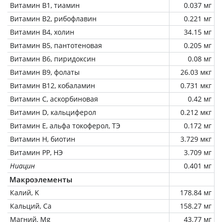
Витамин В1, тиамин
0.037 мг
Витамин В2, рибофлавин
0.221 мг
Витамин В4, холин
34.15 мг
Витамин В5, пантотеновая
0.205 мг
Витамин В6, пиридоксин
0.08 мг
Витамин В9, фолаты
26.03 мкг
Витамин В12, кобаламин
0.731 мкг
Витамин C, аскорбиновая
0.42 мг
Витамин D, кальциферол
0.212 мкг
Витамин Е, альфа токоферол, ТЭ
0.172 мг
Витамин Н, биотин
3.729 мкг
Витамин РР, НЭ
3.709 мг
Ниацин
0.401 мг
Макроэлементы
Калий, K
178.84 мг
Кальций, Ca
158.27 мг
Магний, Mg
43.77 мг