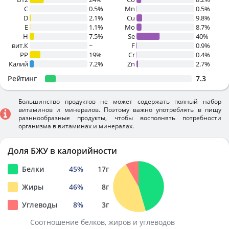
C
0.5%
Mn
0.5%
D
2.1%
Cu
9.8%
E
1.1%
Mo
8.7%
H
7.5%
Se
40%
вит.К
~
F
0.9%
PP
19%
Cr
0.4%
Калий
7.2%
Zn
2.7%
Рейтинг
7.3
Большинство продуктов не может содержать полный набор
витаминов и минералов. Поэтому важно употреблять в пищу
разннообразные продукты, чтобы восполнять потребности
организма в витаминах и минералах.
Доля БЖУ в калорийности
Белки
45
%
17
г
Жиры
46
%
8
г
Углеводы
8
%
3
г
Соотношение белков, жиров и углеводов