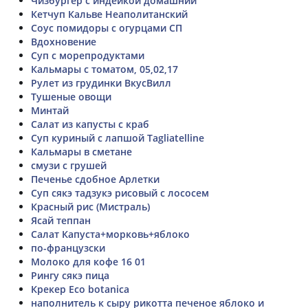
Чизбургер с индейкой домашний
Кетчуп Кальве Неаполитанский
Соус помидоры с огурцами СП
Вдохновение
Суп с морепродуктами
Кальмары с томатом, 05,02,17
Рулет из грудинки ВкусВилл
Тушеные овощи
Минтай
Салат из капусты с краб
Суп куриный с лапшой Tagliatelline
Кальмары в сметане
смузи с грушей
Печенье сдобное Арлетки
Суп сякэ тадзукэ рисовый с лососем
Красный рис (Мистраль)
Ясай теппан
Салат Капуста+морковь+яблоко
по-французски
Молоко для кофе 16 01
Рингу сякэ пица
Крекер Eco botanica
наполнитель к сыру рикотта печеное яблоко и