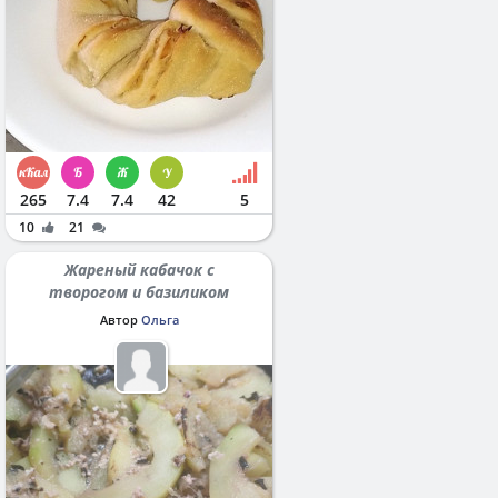
265
7.4
7.4
42
5
10
21
Жареный кабачок с
творогом и базиликом
Автор
Ольга