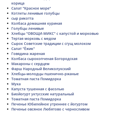
корица
Салат "Красное море"
Котлеты ленивые голубцы
сыр рикотта
Колбаса домашняя куриная
Голубцы ленивые
Хлебцы "ОВОЩИ-МИКС" с капустой и морковью
Тертая морковь с медом
Сырок Советские традиции с сгущ молоком
Салат "Ёжик"
Говядина жареная
Колбаса сырокопченая Богородская
Макароны с сердцем
Фарш Народный Великолукский
Хлебцы-молодцы пшенично-ржаные
Томатная паста Помидорка
Мука
Капуста тушенная с фасолью
Биойогурт уктусские натуральный
Томатная паста Помидорка
Печенье Юбилейное утреннее с йогуртом
Печенье овсяное Любятово с черносливом