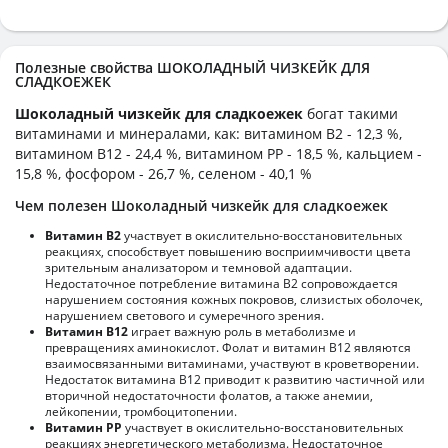
Полезные свойства ШОКОЛАДНЫЙ ЧИЗКЕЙК ДЛЯ
СЛАДКОЕЖЕК
Шоколадный чизкейк для сладкоежек
богат такими
витаминами и минералами, как: витамином B2 - 12,3 %,
витамином B12 - 24,4 %, витамином PP - 18,5 %, кальцием -
15,8 %, фосфором - 26,7 %, селеном - 40,1 %
Чем полезен Шоколадный чизкейк для сладкоежек
Витамин В2
участвует в окислительно-восстановительных
реакциях, способствует повышению восприимчивости цвета
зрительным анализатором и темновой адаптации.
Недостаточное потребление витамина В2 сопровождается
нарушением состояния кожных покровов, слизистых оболочек,
нарушением светового и сумеречного зрения.
Витамин В12
играет важную роль в метаболизме и
превращениях аминокислот. Фолат и витамин В12 являются
взаимосвязанными витаминами, участвуют в кроветворении.
Недостаток витамина В12 приводит к развитию частичной или
вторичной недостаточности фолатов, а также анемии,
лейкопении, тромбоцитопении.
Витамин РР
участвует в окислительно-восстановительных
реакциях энергетического метаболизма. Недостаточное