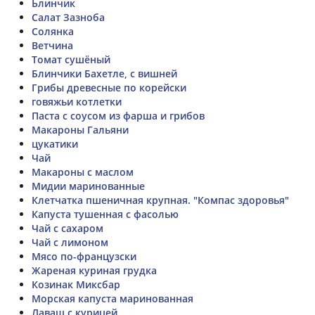
Ьлинчик
Салат Зазноба
Солянка
Ветчина
Томат сушёный
Блинчики Бахетле, с вишней
Грибы древесные по корейски
говяжьи котлетки
Паста с соусом из фарша и грибов
Макароны Гальяни
цукатики
Чай
Макароны с маслом
Мидии маринованные
Клетчатка пшеничная крупная. "Компас здоровья"
Капуста тушенная с фасолью
Чай с сахаром
Чай с лимоном
Мясо по-французски
Жареная куриная грудка
Козинак Миксбар
Морская капуста маринованная
Лаваш с курицей