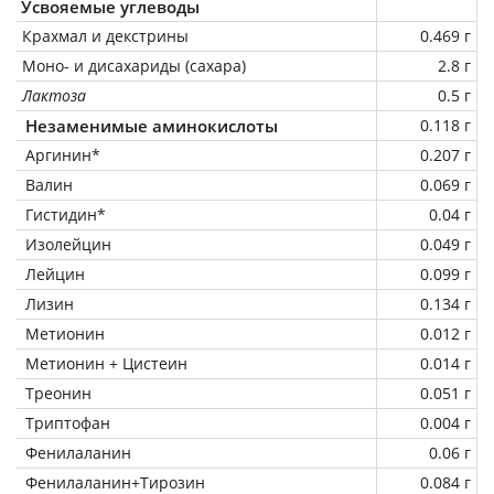
Усвояемые углеводы
Крахмал и декстрины
0.469 г
Моно- и дисахариды (сахара)
2.8 г
Лактоза
0.5 г
Незаменимые аминокислоты
0.118 г
Аргинин*
0.207 г
Валин
0.069 г
Гистидин*
0.04 г
Изолейцин
0.049 г
Лейцин
0.099 г
Лизин
0.134 г
Метионин
0.012 г
Метионин + Цистеин
0.014 г
Треонин
0.051 г
Триптофан
0.004 г
Фенилаланин
0.06 г
Фенилаланин+Тирозин
0.084 г