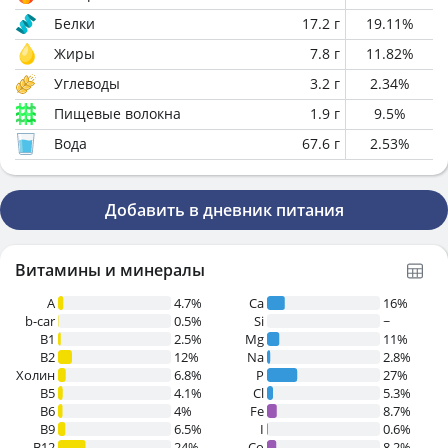
Белки
17.2
г
19.11
%
Жиры
7.8
г
11.82
%
Углеводы
3.2
г
2.34
%
Пищевые волокна
1.9
г
9.5
%
Вода
67.6
г
2.53
%
Добавить в дневник питания
Витамины и минералы
A
4.7%
Ca
16%
b-car
0.5%
Si
~
В1
2.5%
Mg
11%
B2
12%
Na
2.8%
Холин
6.8%
P
27%
B5
4.1%
Cl
5.3%
B6
4%
Fe
8.7%
B9
6.5%
I
0.6%
B12
24%
Co
8.2%