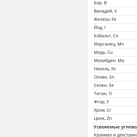
Бор, B
Ванадий, V
Железо, Fe
Йод, I
Кобальт, Co
Марганец, Mn
Медь, Cu
Молибден, Mo
Никель, Ni
Олово, Sn
Селен, Se
Титан, Ti
Фтор, F
Хром, Cr
Цинк, Zn
Усвояемые углев
Крахмал и декстри