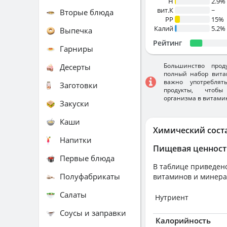
H
2.9%
вит.К
~
Вторые блюда
PP
15%
Калий
5.2%
Выпечка
Рейтинг
Гарниры
Большинство прод
Десерты
полный набор вита
важно употребля
Заготовки
продукты, чтобы
организма в витами
Закуски
Каши
Химический сост
Напитки
Пищевая ценност
Первые блюда
В таблице приведено
Полуфабрикаты
витаминов и минера
Салаты
Нутриент
Соусы и заправки
Калорийность