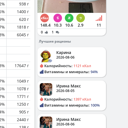
.2%
938 г
.5%
1400 г
.9%
620 г
148.4
10.3
10.6
2.9
11
.7%
1818 г
0
1
.8%
6045 г
Лучшие рационы
Карина
2026-08-06
.3%
17647 г
Калорийность:
1121 кКал
Витамины и минералы:
94%
.7%
1049 г
Ирина Макс
.6%
1078 г
2026-08-05
.7%
1771 г
Калорийность:
1397 кКал
.9%
1250 г
Витамины и минералы:
100%
.4%
905 г
Ирина Макс
2%
2440 г
2026-08-06
.4%
138 г