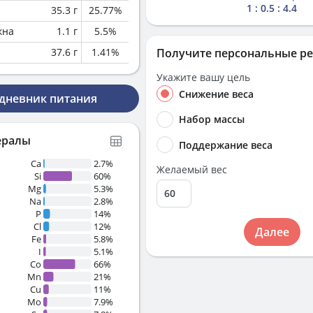
1 : 0.5 : 4.4
35.3
г
25.77
%
кна
1.1
г
5.5
%
37.6
г
1.41
%
Получите персональные р
Укажите вашу цель
Снижение веса
 дневник питания
Набор массы
ералы
Поддержание веса
Ca
2.7%
Желаемый вес
Si
60%
Mg
5.3%
Na
2.8%
P
14%
Cl
12%
Далее
Fe
5.8%
I
5.1%
Co
66%
Mn
21%
Cu
11%
Mo
7.9%