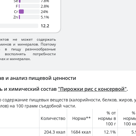
Se
7.8%
F
2.8%
Cr
24%
Zn
5.1%
12.2
уктов не может содержать
минов и минералов. Поэтому
ть в пищу разннообразные
 восполнять потребности
нах и минералах.
ав и анализ пищевой ценности
ь и химический состав
"Пирожки рис с консервой"
.
 содержание пищевых веществ (калорийности, белков, жиров, у
лов) на
100 грамм
съедобной части.
% от
%
Количество
Норма**
нормы в
норм
100 г
100 к
204.3 ккал
1684 ккал
12.1%
5