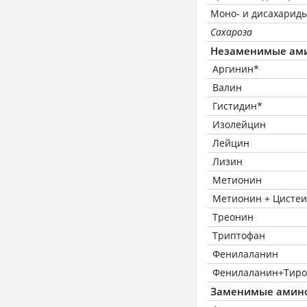
Моно- и дисахариды
Сахароза
Незаменимые ам
Аргинин*
Валин
Гистидин*
Изолейцин
Лейцин
Лизин
Метионин
Метионин + Цисте
Треонин
Триптофан
Фенилаланин
Фенилаланин+Тиро
Заменимые амин