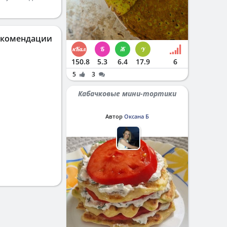
екомендации
150.8
5.3
6.4
17.9
6
5
3
Кабачковые мини-тортики
Автор
Оксана Б