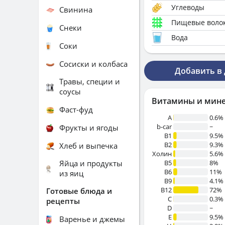
Углеводы
Свинина
Пищевые воло
Снеки
Вода
Соки
Сосиски и колбаса
Добавить в
Травы, специи и
соусы
Витамины и мин
Фаст-фуд
A
0.6%
b-car
~
Фрукты и ягоды
В1
9.5%
B2
9.3%
Хлеб и выпечка
Холин
5.6%
Яйца и продукты
B5
8%
B6
11%
из яиц
B9
4.1%
B12
72%
Готовые блюда и
C
0.3%
рецепты
D
~
E
9.5%
Варенье и джемы