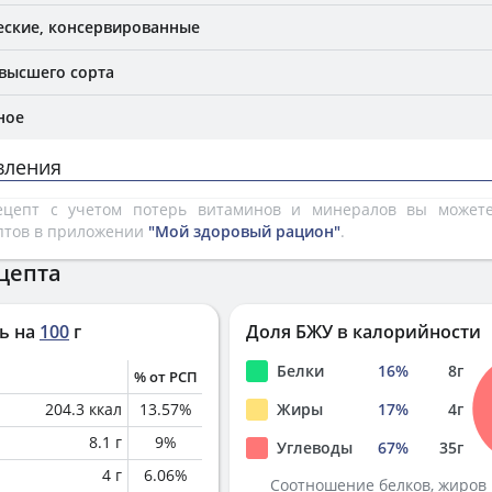
еские, консервированные
высшего сорта
ное
вления
рецепт с учетом потерь витаминов и минералов вы може
птов в приложении
"Мой здоровый рацион"
.
цепта
ь на
100
г
Доля БЖУ в калорийности
Белки
16
%
8
г
% от РСП
204.3
ккал
13.57
%
Жиры
17
%
4
г
8.1
г
9
%
Углеводы
67
%
35
г
4
г
6.06
%
Соотношение белков, жиров 