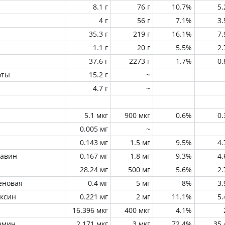
8.1 г
76 г
10.7%
5
4 г
56 г
7.1%
3
35.3 г
219 г
16.1%
7
1.1 г
20 г
5.5%
2
37.6 г
2273 г
1.7%
0
оты
15.2 г
~
4.7 г
~
5.1 мкг
900 мкг
0.6%
0
0.005 мг
~
0.143 мг
1.5 мг
9.5%
4
лавин
0.167 мг
1.8 мг
9.3%
4
28.24 мг
500 мг
5.6%
2
еновая
0.4 мг
5 мг
8%
3
оксин
0.221 мг
2 мг
11.1%
5
16.396 мкг
400 мкг
4.1%
амин
2.171 мкг
3 мкг
72.4%
35