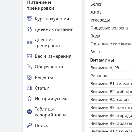
Питание и
Белки
тренировки
Жиры
Курс похудения
Углеводы
Пищевые волокна
Дневник питания
Вода
Дневник
Органические кисл
тренировок
Зола
Вес и измерения
Витамины
Общая лента
Витамин А, РЭ
Ретинол
Рецепты
Витамин В1, тиамин
Статьи
Витамин В2, рибоф
Истории успеха
Витамин В4, холин
Витамин В5, пантот
Таблицы
калорийности
Витамин В6, пирид
Витамин В9, фолаты
Поиск
Витамин В12, кобал