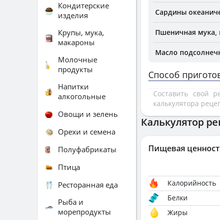
Кондитерские
Сардины океанич
изделия
Крупы, мука,
Пшеничная мука, 
макароны
Масло подсолнеч
Молочные
продукты
Способ пригото
Напитки
Составить свой 
алкогольные
калькулятора реце
Овощи и зелень
Калькулятор ре
Орехи и семена
Пищевая ценност
Полуфабрикаты
Птица
Калорийность
Ресторанная еда
Белки
Рыба и
морепродукты
Жиры