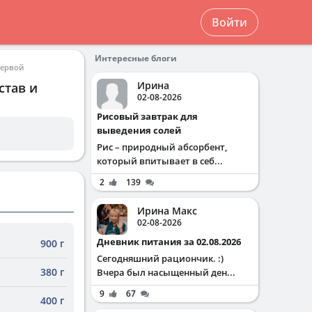
Войти
Интересные блоги
сервой
Ирина
став и
02-08-2026
Рисовый завтрак для
выведения солей
Рис – природный абсорбент,
который впитывает в себ...
2
139
Ирина Макс
02-08-2026
Дневник питания за 02.08.2026
900 г
Сегодняшний рациончик. :)
380 г
Вчера был насыщенный ден...
9
67
400 г