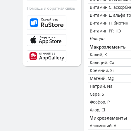
Витамин C, аскорби
Помощь и обратная связь
Витамин Е, альфа т
Витамин Н, биотин
Витамин РР, НЭ
Ниацин
Макроэлементы
Калий, K
Кальций, Ca
Кремний, Si
Магний, Mg
Натрий, Na
Сера, S
Фосфор, P
Хлор, Cl
Микроэлементы
Алюминий, Al