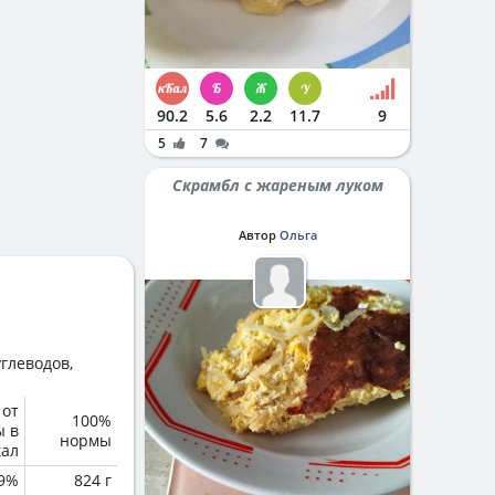
90.2
5.6
2.2
11.7
9
5
7
Скрамбл с жареным луком
Автор
Ольга
глеводов,
 от
100%
ы в
нормы
кал
.9%
824 г