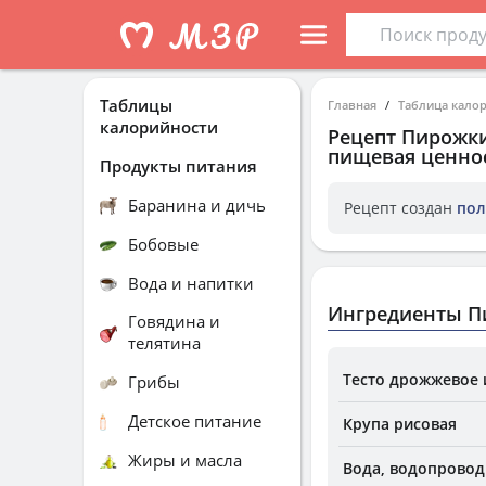
Таблицы
Главная
Таблица кало
калорийности
Рецепт
Пирожки
пищевая ценнос
Продукты питания
Баранина и дичь
Рецепт создан
пол
Бобовые
Вода и напитки
Ингредиенты Пи
Говядина и
телятина
Тесто дрожжевое 
Грибы
Детское питание
Крупа рисовая
Жиры и масла
Вода, водопровод