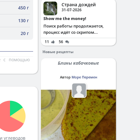
Страна дождей
450 г
31-07-2026
Show me the money!
130 г
Поиск работы продолжается,
процесс идёт со скрипом...
20 г
11
56
Новые рецепты
те с помощью
Блины кабачковые
Автор
Море Перемен
и углеводов