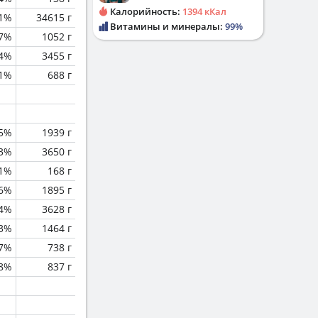
Калорийность:
1394 кКал
.1%
34615 г
Витамины и минералы:
99%
.7%
1052 г
.4%
3455 г
.1%
688 г
.5%
1939 г
.3%
3650 г
.1%
168 г
.6%
1895 г
.4%
3628 г
.3%
1464 г
.7%
738 г
.8%
837 г