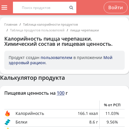
Войти
Главная
Таблица калорийности продуктов
Таблица продуктов пользователей
пицца черепашки
Калорийность
пицца черепашки
.
Химический состав и пищевая ценность.
Продукт создан
пользователем
в приложении
Мой
здоровый рацион
.
Калькулятор продукта
Пищевая ценность на
100
г
% от РСП
Калорийность
166.1
ккал
11.03
%
Белки
8.6
г
9.56
%