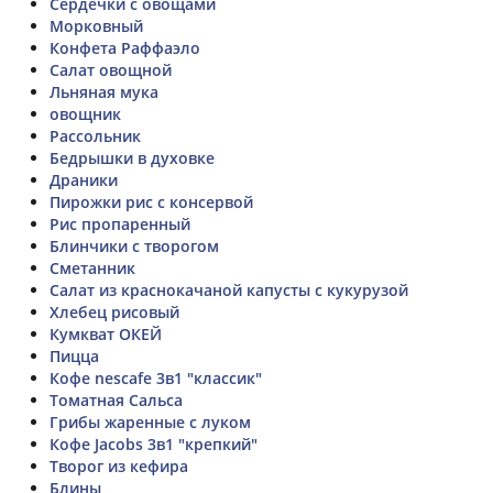
Сердечки с овощами
Морковный
Конфета Раффаэло
Салат овощной
Льняная мука
овощник
Рассольник
Бедрышки в духовке
Драники
Пирожки рис с консервой
Рис пропаренный
Блинчики с творогом
Сметанник
Салат из краснокачаной капусты с кукурузой
Хлебец рисовый
Кумкват ОКЕЙ
Пицца
Кофе nescafe 3в1 "классик"
Томатная Сальса
Грибы жаренные с луком
Кофе Jacobs 3в1 "крепкий"
Творог из кефира
Блины