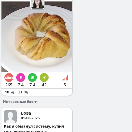
265
7.4
7.4
42
5
10
21
Интересные блоги
Вова
01-08-2026
Как я обманул систему, купил
мультиварку и стал 75...