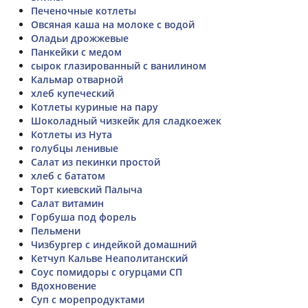
Печеночные котлеты
Овсяная каша на молоке с водой
Оладьи дрожжевые
Панкейки с медом
сырок глазированный с ванилином
Кальмар отварной
хлеб купеческий
Котлеты куриные на пару
Шоколадный чизкейк для сладкоежек
Котлеты из Нута
голубцы ленивые
Салат из пекинки простой
хлеб с бататом
Торт киевский Палыча
Салат витамин
Горбуша под форель
Пельмени
Чизбургер с индейкой домашний
Кетчуп Кальве Неаполитанский
Соус помидоры с огурцами СП
Вдохновение
Суп с морепродуктами