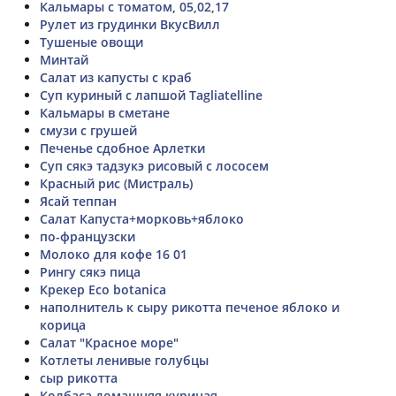
Кальмары с томатом, 05,02,17
Рулет из грудинки ВкусВилл
Тушеные овощи
Минтай
Салат из капусты с краб
Суп куриный с лапшой Tagliatelline
Кальмары в сметане
смузи с грушей
Печенье сдобное Арлетки
Суп сякэ тадзукэ рисовый с лососем
Красный рис (Мистраль)
Ясай теппан
Салат Капуста+морковь+яблоко
по-французски
Молоко для кофе 16 01
Рингу сякэ пица
Крекер Eco botanica
наполнитель к сыру рикотта печеное яблоко и
корица
Салат "Красное море"
Котлеты ленивые голубцы
сыр рикотта
Колбаса домашняя куриная