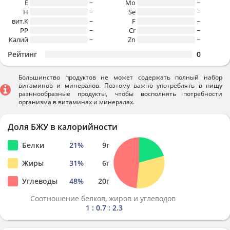
E
~
Mo
~
H
~
Se
~
вит.К
~
F
~
PP
~
Cr
~
Калий
~
Zn
~
Рейтинг
0
Большинство продуктов не может содержать полный набор
витаминов и минералов. Поэтому важно употреблять в пищу
разннообразные продукты, чтобы восполнять потребности
организма в витаминах и минералах.
Доля БЖУ в калорийности
Белки
21
%
9
г
Жиры
31
%
6
г
Углеводы
48
%
20
г
Соотношение белков, жиров и углеводов
1 : 0.7 : 2.3