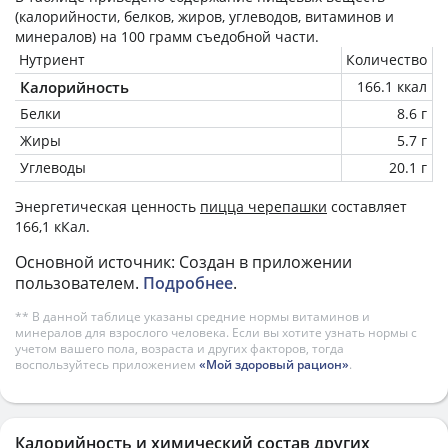
(калорийности, белков, жиров, углеводов, витаминов и
минералов) на
100 грамм
съедобной части.
Нутриент
Количество
Калорийность
166.1 ккал
Белки
8.6 г
Жиры
5.7 г
Углеводы
20.1 г
Энергетическая ценность
пицца черепашки
составляет
166,1 кКал.
Основной источник: Создан в приложении
пользователем.
Подробнее
.
** В данной таблице указаны средние нормы витаминов и
минералов для взрослого человека. Если вы хотите узнать нормы с
учетом вашего пола, возраста и других факторов, тогда
воспользуйтесь приложением
«Мой здоровый рацион»
.
Калорийность и химический состав других