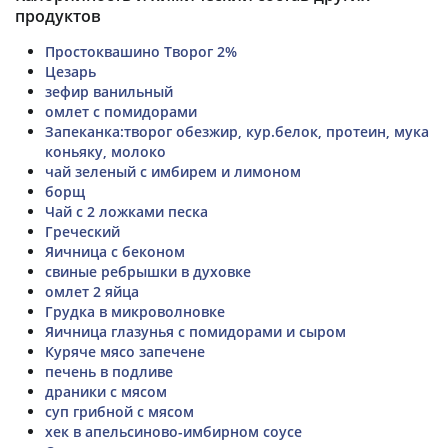
продуктов
Простоквашино Творог 2%
Цезарь
зефир ванильный
омлет с помидорами
Запеканка:творог обезжир, кур.белок, протеин, мука
коньяку, молоко
чай зеленый с имбирем и лимоном
борщ
Чай с 2 ложками песка
Греческий
Яичница с беконом
свиные ребрышки в духовке
омлет 2 яйца
Грудка в микроволновке
Яичница глазунья с помидорами и сыром
Куряче мясо запечене
печень в подливе
драники с мясом
суп грибной с мясом
хек в апельсиново-имбирном соусе