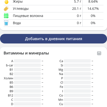
Жиры
5.7
г
8.64
%
Углеводы
20.1
г
14.67
%
Пищевые волокна
0
г
0
%
Вода
0
г
0
%
Добавить в дневник питания
Витамины и минералы
A
~
Ca
~
b-car
~
Si
~
В1
~
Mg
~
B2
~
Na
~
Холин
~
P
~
B5
~
Cl
~
B6
~
Fe
~
B9
~
I
~
B12
~
Co
~
C
~
Mn
~
D
~
Cu
~