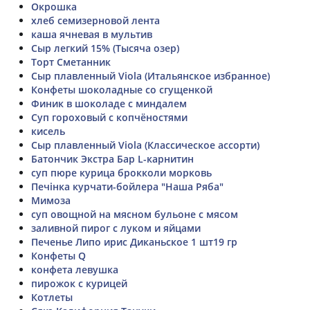
Окрошка
хлеб семизерновой лента
каша ячневая в мультив
Сыр легкий 15% (Тысяча озер)
Торт Сметанник
Сыр плавленный Viola (Итальянское избранное)
Конфеты шоколадные со сгущенкой
Финик в шоколаде с миндалем
Суп гороховый с копчёностями
кисель
Сыр плавленный Viola (Классическое ассорти)
Батончик Экстра Бар L-карнитин
суп пюре курица брокколи морковь
Печінка курчати-бойлера "Наша Ряба"
Мимоза
суп овощной на мясном бульоне с мясом
заливной пирог с луком и яйцами
Печенье Липо ирис Диканьское 1 шт19 гр
Конфеты Q
конфета левушка
пирожок с курицей
Котлеты