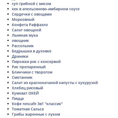
суп грибной с мясом
хек в апельсиново-имбирном соусе
Сердечки с овощами
Морковный
Конфета Раффаэло
Салат овощной
Льняная мука
овощник
Рассольник
Бедрышки в духовке
Драники
Пирожки рис с консервой
Рис пропаренный
Блинчики с творогом
Сметанник
Салат из краснокачаной капусты с кукурузой
Хлебец рисовый
Кумкват ОКЕЙ
Пицца
Кофе nescafe 3в1 "классик"
Томатная Сальса
Грибы жаренные с луком