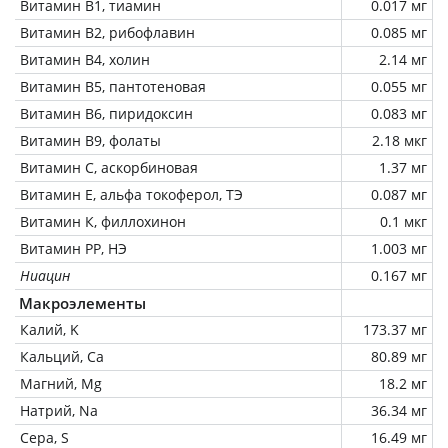
Витамин В1, тиамин
0.017 мг
Витамин В2, рибофлавин
0.085 мг
Витамин В4, холин
2.14 мг
Витамин В5, пантотеновая
0.055 мг
Витамин В6, пиридоксин
0.083 мг
Витамин В9, фолаты
2.18 мкг
Витамин C, аскорбиновая
1.37 мг
Витамин Е, альфа токоферол, ТЭ
0.087 мг
Витамин К, филлохинон
0.1 мкг
Витамин РР, НЭ
1.003 мг
Ниацин
0.167 мг
Макроэлементы
Калий, K
173.37 мг
Кальций, Ca
80.89 мг
Магний, Mg
18.2 мг
Натрий, Na
36.34 мг
Сера, S
16.49 мг