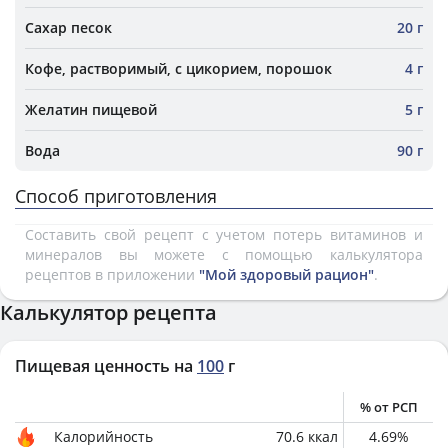
Сахар песок
20 г
Кофе, растворимый, с цикорием, порошок
4 г
Желатин пищевой
5 г
Вода
90 г
Способ приготовления
Составить свой рецепт с учетом потерь витаминов и
минералов вы можете с помощью калькулятора
рецептов в приложении
"Мой здоровый рацион"
.
Калькулятор рецепта
Пищевая ценность на
100
г
% от РСП
Калорийность
70.6
ккал
4.69
%