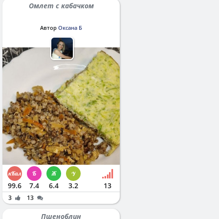
Омлет с кабачком
Автор
Оксана Б
99.6
7.4
6.4
3.2
13
3
13
Пшеноблин