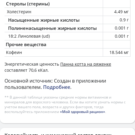
Стеролы (стерины)
Холестерин
4.49 мг
Насыщенные жирные кислоты
0.9 г
Полиненасыщенные жирные кислоты
0.001 г
18:2 Линолевая (ud)
0.001 г
Прочие вещества
Кофеин
18.544 мг
Энергетическая ценность
Панна котта на ряженке
составляет 70,6 кКал.
Основной источник: Создан в приложении
пользователем.
Подробнее
.
** В данной таблице указаны средние нормы витаминов и
минералов для взрослого человека. Если вы хотите узнать нормы с
учетом вашего пола, возраста и других факторов, тогда
воспользуйтесь приложением
«Мой здоровый рацион»
.