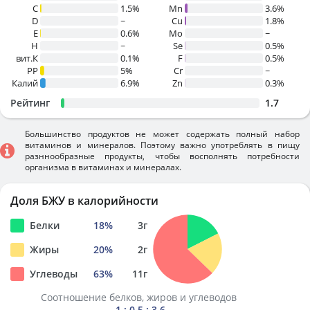
C
1.5%
Mn
3.6%
D
~
Cu
1.8%
E
0.6%
Mo
~
H
~
Se
0.5%
вит.К
0.1%
F
0.5%
PP
5%
Cr
~
Калий
6.9%
Zn
0.3%
Рейтинг
1.7
Большинство продуктов не может содержать полный набор
витаминов и минералов. Поэтому важно употреблять в пищу
разннообразные продукты, чтобы восполнять потребности
организма в витаминах и минералах.
Доля БЖУ в калорийности
Белки
18
%
3
г
Жиры
20
%
2
г
Углеводы
63
%
11
г
Соотношение белков, жиров и углеводов
1 : 0.5 : 3.6