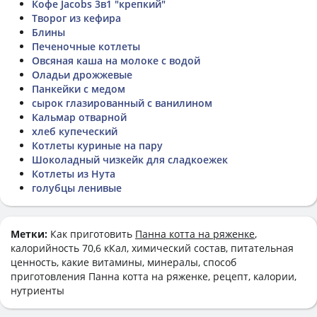
Кофе Jacobs 3в1 "крепкий"
Творог из кефира
Блины
Печеночные котлеты
Овсяная каша на молоке с водой
Оладьи дрожжевые
Панкейки с медом
сырок глазированный с ванилином
Кальмар отварной
хлеб купеческий
Котлеты куриные на пару
Шоколадный чизкейк для сладкоежек
Котлеты из Нута
голубцы ленивые
Метки:
Как приготовить
Панна котта на ряженке
,
калорийность 70,6 кКал, химический состав, питательная
ценность, какие витамины, минералы, способ
приготовления Панна котта на ряженке, рецепт, калории,
нутриенты