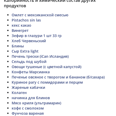
Калорийность и химический состав других
продуктов
Омлет с мексиканской смесью
Pistachos sin las
кекс какао
Винегрет
Зефир в глазури 1 шт 33 гр
Хлеб Червеньский
Блины
Сыр Extra light
Печень трески (iCan Исландия)
Сельдь под шубой
Овощи тушеные (с цветной капустой)
Конфеты Марсианка
Печенье овсяное с творогом и бананом (б/сахара)
Куриное рагу с помидорами и перцем
Жареные кабачки
Колаген
начинка для блинов
Мясо криля (ультрамарин)
кофе с смолоком
Фунчоза вареная