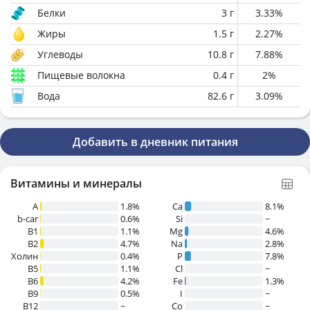
Белки
3
г
3.33
%
Жиры
1.5
г
2.27
%
Углеводы
10.8
г
7.88
%
Пищевые волокна
0.4
г
2
%
Вода
82.6
г
3.09
%
Добавить в дневник питания
Витамины и минералы
A
1.8%
Ca
8.1%
b-car
0.6%
Si
~
В1
1.1%
Mg
4.6%
B2
4.7%
Na
2.8%
Холин
0.4%
P
7.8%
B5
1.1%
Cl
~
B6
4.2%
Fe
1.3%
B9
0.5%
I
~
B12
~
Co
~