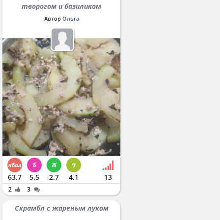
творогом и базиликом
Автор
Ольга
63.7
5.5
2.7
4.1
13
2
3
Скрамбл с жареным луком