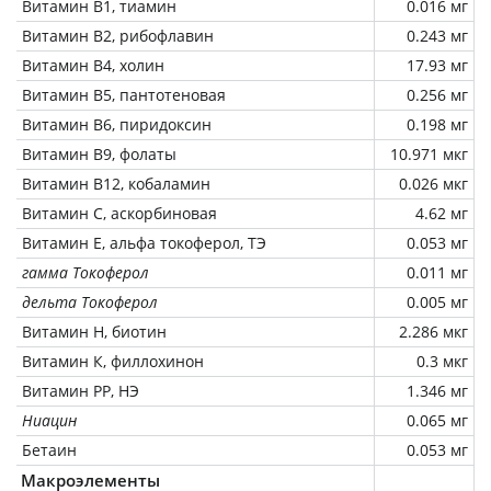
Витамин В1, тиамин
0.016 мг
Витамин В2, рибофлавин
0.243 мг
Витамин В4, холин
17.93 мг
Витамин В5, пантотеновая
0.256 мг
Витамин В6, пиридоксин
0.198 мг
Витамин В9, фолаты
10.971 мкг
Витамин В12, кобаламин
0.026 мкг
Витамин C, аскорбиновая
4.62 мг
Витамин Е, альфа токоферол, ТЭ
0.053 мг
гамма Токоферол
0.011 мг
дельта Токоферол
0.005 мг
Витамин Н, биотин
2.286 мкг
Витамин К, филлохинон
0.3 мкг
Витамин РР, НЭ
1.346 мг
Ниацин
0.065 мг
Бетаин
0.053 мг
Макроэлементы