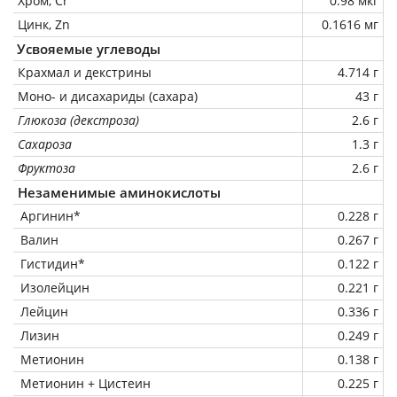
Хром, Cr
0.98 мкг
Цинк, Zn
0.1616 мг
Усвояемые углеводы
Крахмал и декстрины
4.714 г
Моно- и дисахариды (сахара)
43 г
Глюкоза (декстроза)
2.6 г
Сахароза
1.3 г
Фруктоза
2.6 г
Незаменимые аминокислоты
Аргинин*
0.228 г
Валин
0.267 г
Гистидин*
0.122 г
Изолейцин
0.221 г
Лейцин
0.336 г
Лизин
0.249 г
Метионин
0.138 г
Метионин + Цистеин
0.225 г