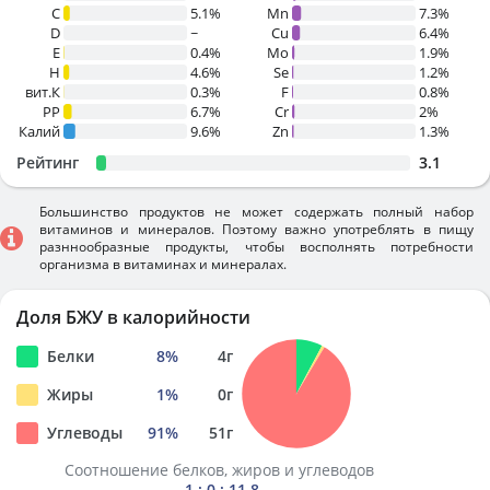
C
5.1%
Mn
7.3%
D
~
Cu
6.4%
E
0.4%
Mo
1.9%
H
4.6%
Se
1.2%
вит.К
0.3%
F
0.8%
PP
6.7%
Cr
2%
Калий
9.6%
Zn
1.3%
Рейтинг
3.1
Большинство продуктов не может содержать полный набор
витаминов и минералов. Поэтому важно употреблять в пищу
разннообразные продукты, чтобы восполнять потребности
организма в витаминах и минералах.
Доля БЖУ в калорийности
Белки
8
%
4
г
Жиры
1
%
0
г
Углеводы
91
%
51
г
Соотношение белков, жиров и углеводов
1 : 0 : 11.8