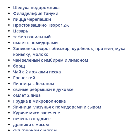
Шелуха подорожника
Филадельфия Тануки
пицца черепашки
Простоквашино Творог 2%
Цезарь
зефир ванильный
омлет с помидорами
Запеканка:творог обезжир, кур.белок, протеин, мука
коньяку, молоко
чай зеленый с имбирем и лимоном
борщ
Чай с 2 ложками песка
Греческий
Яичница с беконом
свиные ребрышки в духовке
омлет 2 яйца
Грудка в микроволновке
Яичница глазунья с помидорами и сыром
Куряче мясо запечене
печень в подливе
драники с мясом
суп грибной с мясом