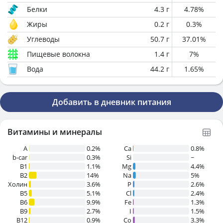
Белки
4.3
г
4.78
%
Жиры
0.2
г
0.3
%
Углеводы
50.7
г
37.01
%
Пищевые волокна
1.4
г
7
%
Вода
44.2
г
1.65
%
Добавить в дневник питания
Витамины и минералы
A
0.2%
Ca
0.8%
b-car
0.3%
Si
~
В1
1.1%
Mg
4.4%
B2
14%
Na
5%
Холин
3.6%
P
2.6%
B5
5.1%
Cl
2.4%
B6
9.9%
Fe
1.3%
B9
2.7%
I
1.5%
B12
0.9%
Co
3.3%