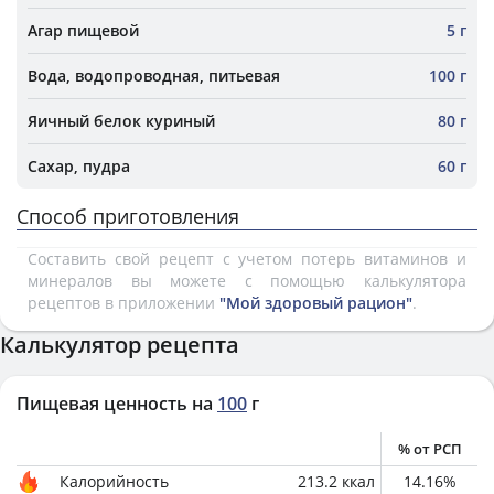
Агар пищевой
5 г
Вода, водопроводная, питьевая
100 г
Яичный белок куриный
80 г
Сахар, пудра
60 г
Способ приготовления
Составить свой рецепт с учетом потерь витаминов и
минералов вы можете с помощью калькулятора
рецептов в приложении
"Мой здоровый рацион"
.
Калькулятор рецепта
Пищевая ценность на
100
г
% от РСП
Калорийность
213.2
ккал
14.16
%