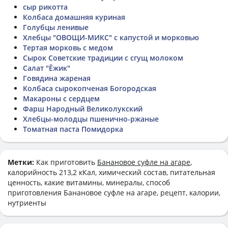
сыр рикотта
Колбаса домашняя куриная
Голубцы ленивые
Хлебцы "ОВОЩИ-МИКС" с капустой и морковью
Тертая морковь с медом
Сырок Советские традиции с сгущ молоком
Салат "Ёжик"
Говядина жареная
Колбаса сырокопченая Богородская
Макароны с сердцем
Фарш Народный Великолукский
Хлебцы-молодцы пшенично-ржаные
Томатная паста Помидорка
Метки:
Как приготовить
Банановое суфле на агаре
,
калорийность 213,2 кКал, химический состав, питательная
ценность, какие витамины, минералы, способ
приготовления Банановое суфле на агаре, рецепт, калории,
нутриенты