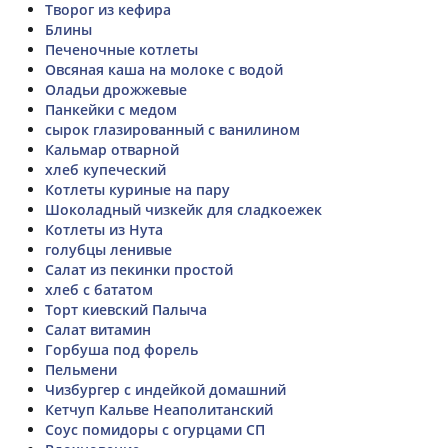
Творог из кефира
Блины
Печеночные котлеты
Овсяная каша на молоке с водой
Оладьи дрожжевые
Панкейки с медом
сырок глазированный с ванилином
Кальмар отварной
хлеб купеческий
Котлеты куриные на пару
Шоколадный чизкейк для сладкоежек
Котлеты из Нута
голубцы ленивые
Салат из пекинки простой
хлеб с бататом
Торт киевский Палыча
Салат витамин
Горбуша под форель
Пельмени
Чизбургер с индейкой домашний
Кетчуп Кальве Неаполитанский
Соус помидоры с огурцами СП