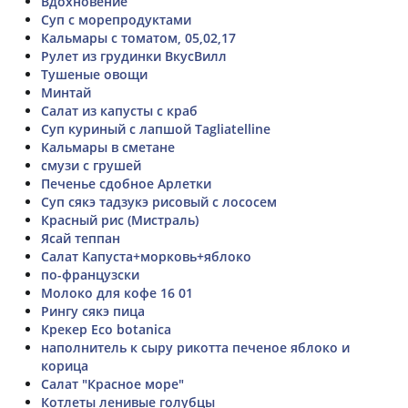
Вдохновение
Суп с морепродуктами
Кальмары с томатом, 05,02,17
Рулет из грудинки ВкусВилл
Тушеные овощи
Минтай
Салат из капусты с краб
Суп куриный с лапшой Tagliatelline
Кальмары в сметане
смузи с грушей
Печенье сдобное Арлетки
Суп сякэ тадзукэ рисовый с лососем
Красный рис (Мистраль)
Ясай теппан
Салат Капуста+морковь+яблоко
по-французски
Молоко для кофе 16 01
Рингу сякэ пица
Крекер Eco botanica
наполнитель к сыру рикотта печеное яблоко и
корица
Салат "Красное море"
Котлеты ленивые голубцы