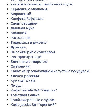
хек в апельсиново-имбирном соусе
Сердечки с овощами
Морковный
Конфета Раффаэло
Салат овощной
Льняная мука
овощник
Рассольник
Бедрышки в духовке
Драники
Пирожки рис с консервой
Рис пропаренный
Блинчики с творогом
Сметанник
Салат из краснокачаной капусты с кукурузой
Хлебец рисовый
Кумкват ОКЕЙ
Пицца
Кофе nescafe 3в1 "классик"
Томатная Сальса
Грибы жаренные с луком
Кофе Jacobs 3в1 "крепкий"