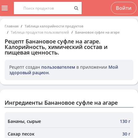
Войти
Главная
Таблица калорийности продуктов
Таблица продуктов пользователей
Банановое суфле на агаре
Рецепт
Банановое суфле на агаре
.
Калорийность, химический состав и
пищевая ценность.
Рецепт создан
пользователем
в приложении
Мой
здоровый рацион
.
Ингредиенты Банановое суфле на агаре
Бананы, сырые
130 г
Сахар песок
30 г