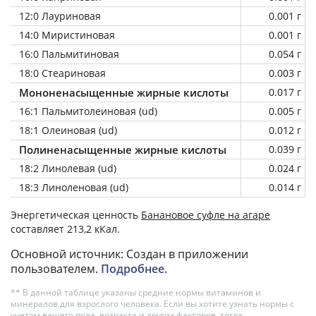
12:0 Лауриновая
0.001 г
14:0 Миристиновая
0.001 г
16:0 Пальмитиновая
0.054 г
18:0 Стеариновая
0.003 г
Мононенасыщенные жирные кислоты
0.017 г
16:1 Пальмитолеиновая (ud)
0.005 г
18:1 Олеиновая (ud)
0.012 г
Полиненасыщенные жирные кислоты
0.039 г
18:2 Линолевая (ud)
0.024 г
18:3 Линоленовая (ud)
0.014 г
Энергетическая ценность
Банановое суфле на агаре
составляет 213,2 кКал.
Основной источник: Создан в приложении
пользователем.
Подробнее
.
** В данной таблице указаны средние нормы витаминов и
минералов для взрослого человека. Если вы хотите узнать нормы с
учетом вашего пола, возраста и других факторов, тогда