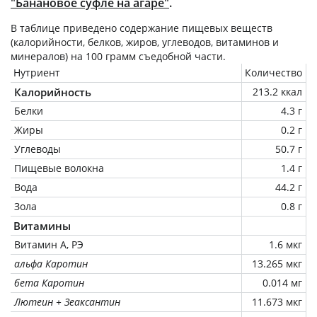
"Банановое суфле на агаре"
.
В таблице приведено содержание пищевых веществ
(калорийности, белков, жиров, углеводов, витаминов и
минералов) на
100 грамм
съедобной части.
Нутриент
Количество
Калорийность
213.2 ккал
Белки
4.3 г
Жиры
0.2 г
Углеводы
50.7 г
Пищевые волокна
1.4 г
Вода
44.2 г
Зола
0.8 г
Витамины
Витамин А, РЭ
1.6 мкг
альфа Каротин
13.265 мкг
бета Каротин
0.014 мг
Лютеин + Зеаксантин
11.673 мкг