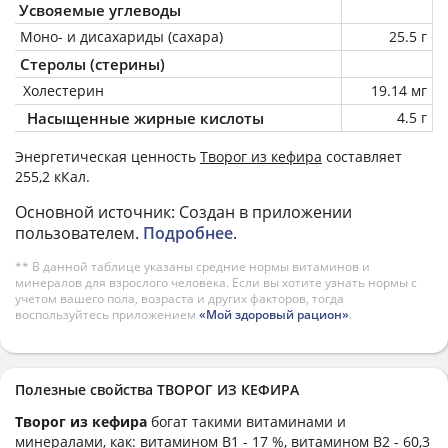
Усвояемые углеводы
Моно- и дисахариды (сахара)
25.5 г
Стеролы (стерины)
Холестерин
19.14 мг
Насыщенные жирные кислоты
4.5 г
Энергетическая ценность
Творог из кефира
составляет
255,2 кКал.
Основной источник: Создан в приложении
пользователем.
Подробнее
.
** В данной таблице указаны средние нормы витаминов и
минералов для взрослого человека. Если вы хотите узнать нормы с
учетом вашего пола, возраста и других факторов, тогда
воспользуйтесь приложением
«Мой здоровый рацион»
.
Полезные свойства ТВОРОГ ИЗ КЕФИРА
Творог из кефира
богат такими витаминами и
минералами, как: витамином B1 - 17 %, витамином B2 - 60,3