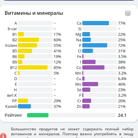
Витамины и минералы
A
~
Ca
77%
b-car
~
Si
~
В1
17%
Mg
22%
B2
60%
Na
25%
Холин
55%
P
72%
B5
41%
Cl
31%
B6
19%
Fe
3.5%
B9
12%
I
38%
B12
85%
Co
64%
C
5%
Mn
3.2%
D
~
Cu
6.4%
E
~
Mo
46%
H
~
Se
23%
вит.К
~
F
3.2%
PP
29%
Cr
26%
Калий
37%
Zn
21%
Рейтинг
24.1
Большинство продуктов не может содержать полный набор
витаминов и минералов. Поэтому важно употреблять в пищу