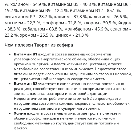
%, холином - 54,9 %, витамином B5 - 40,8 %, витамином B6 -
19,2 %, витамином B9 - 12,4 %, витамином B12 - 85,1 %,
витамином PP - 28,7 %, калием - 37,3 %, кальцием - 76,6 %,
магнием - 22,3 %, фосфором - 71,8 %, хлором - 30,5 %, йодом
- 38,3 %, кобальтом - 63,8 %, молибденом - 45,6 %, селеном -
23,2 %, хромом - 25,5 %, цинком - 21,3 %
Чем полезен Творог из кефира
Витамин В1
входит в состав важнейших ферментов
углеводного и энергетического обмена, обеспечивающих
организм энергией и пластическими веществами, а также
метаболизма разветвленных аминокислот. Недостаток этого
витамина ведет к серьезным нарушениям со стороны нервной,
пищеварительной и сердечно-сосудистой систем.
Витамин В2
участвует в окислительно-восстановительных
реакциях, способствует повышению восприимчивости цвета
зрительным анализатором и темновой адаптации.
Недостаточное потребление витамина В2 сопровождается
нарушением состояния кожных покровов, слизистых оболочек,
нарушением светового и сумеречного зрения.
Холин
входит в состав лецитина, играет роль в синтезе и
обмене фосфолипидов в печени, является источником
свободных метильных групп, действует как липотропный
фактор.