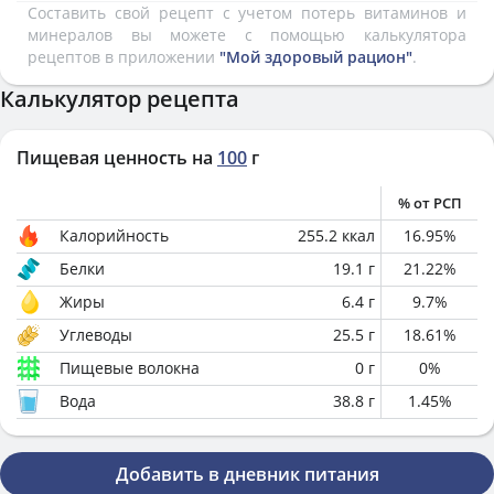
Составить свой рецепт с учетом потерь витаминов и
минералов вы можете с помощью калькулятора
рецептов в приложении
"Мой здоровый рацион"
.
Калькулятор рецепта
Пищевая ценность на
100
г
% от РСП
Калорийность
255.2
ккал
16.95
%
Белки
19.1
г
21.22
%
Жиры
6.4
г
9.7
%
Углеводы
25.5
г
18.61
%
Пищевые волокна
0
г
0
%
Вода
38.8
г
1.45
%
Добавить в дневник питания