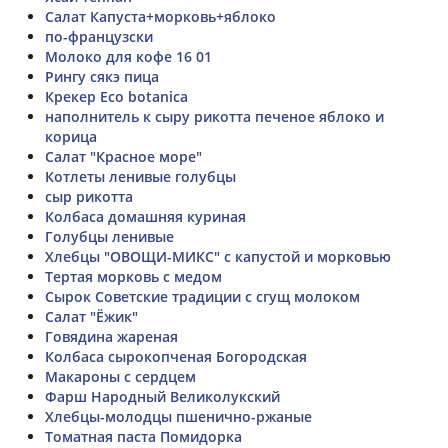
Салат Капуста+морковь+яблоко
по-французски
Молоко для кофе 16 01
Рингу сякэ пица
Крекер Eco botanica
наполнитель к сыру рикотта печеное яблоко и
корица
Салат "Красное море"
Котлеты ленивые голубцы
сыр рикотта
Колбаса домашняя куриная
Голубцы ленивые
Хлебцы "ОВОЩИ-МИКС" с капустой и морковью
Тертая морковь с медом
Сырок Советские традиции с сгущ молоком
Салат "Ёжик"
Говядина жареная
Колбаса сырокопченая Богородская
Макароны с сердцем
Фарш Народный Великолукский
Хлебцы-молодцы пшенично-ржаные
Томатная паста Помидорка