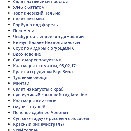
Салат из пекинки простой
хлеб с бататом
Торт киевский Палыча
Салат витамин
Горбуша под форель
Пельмени
Чизбургер с индейкой домашний
Кетчуп Кальве Неаполитанский
Соус помидоры с огурцами СП
Вдохновение
Суп с морепродуктами
Кальмары с томатом, 05,02,17
Рулет из грудинки ВкусВилл
Тушеные овощи
Минтай
Салат из капусты с краб
Суп куриный с лапшой Tagliatelline
Кальмары в сметане
смузи с грушей
Печенье сдобное Арлетки
Суп сякэ тадзукэ рисовый с лососем
Красный рис (Мистраль)
Ясай теппан