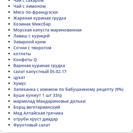
Чай с сахаром
Чай с лимоном
Мясо по-французски
Жареная куриная грудка
Козинак Миксбар
Морская капуста маринованная
Лаваш с курицей
Заварной крем
Сочни с творогом
котлеты
Конфеты Q
Вареная куриная грудка
салат капустный 05.02.17
цукат
Хумус
Запеканка с изюмом по бабушкиному рецепту (9%)
Буше кунжут 1 шт 33гр
мармелад Мандариновые дольки
Борщ вегетарианский
Мед Алтайская гречиха
отруби хруст диадар
Фруктовый салат