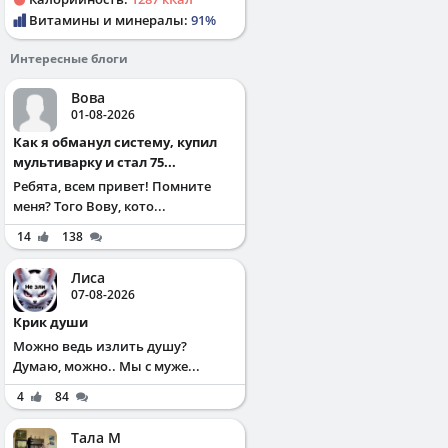
Витамины и минералы:
91%
Интересные блоги
Вова
01-08-2026
Как я обманул систему, купил
мультиварку и стал 75...
Ребята, всем привет! Помните
меня? Того Вову, кото...
14
138
Лиса
07-08-2026
Крик души
Можно ведь излить душу?
Думаю, можно.. Мы с муже...
4
84
Тала М