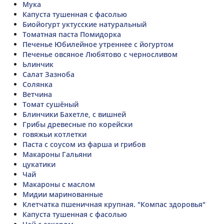
Мука
Капуста тушенная с фасолью
Биойогурт уктусские натуральный
Томатная паста Помидорка
Печенье Юбилейное утреннее с йогуртом
Печенье овсяное Любятово с черносливом
Ьлинчик
Салат Зазноба
Солянка
Ветчина
Томат сушёный
Блинчики Бахетле, с вишней
Грибы древесные по корейски
говяжьи котлетки
Паста с соусом из фарша и грибов
Макароны Гальяни
цукатики
Чай
Макароны с маслом
Мидии маринованные
Клетчатка пшеничная крупная. "Компас здоровья"
Капуста тушенная с фасолью