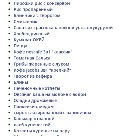
Пирожки рис с консервой
Рис пропаренный
Блинчики с творогом
Сметанник
Салат из краснокачаной капусты с кукурузой
Хлебец рисовый
Кумкват ОКЕЙ
Пицца
Кофе nescafe 3в1 "классик"
Томатная Сальса
Грибы жаренные с луком
Кофе Jacobs 3в1 "крепкий"
Творог из кефира
Блины
Печеночные котлеты
Овсяная каша на молоке с водой
Оладьи дрожжевые
Панкейки с медом
сырок глазированный с ванилином
Кальмар отварной
хлеб купеческий
Котлеты куриные на пару