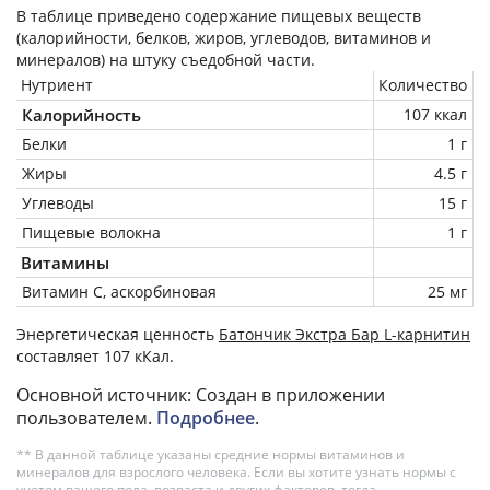
В таблице приведено содержание пищевых веществ
(калорийности, белков, жиров, углеводов, витаминов и
минералов) на
штуку
съедобной части.
Нутриент
Количество
Калорийность
107 ккал
Белки
1 г
Жиры
4.5 г
Углеводы
15 г
Пищевые волокна
1 г
Витамины
Витамин C, аскорбиновая
25 мг
Энергетическая ценность
Батончик Экстра Бар L-карнитин
составляет 107 кКал.
Основной источник: Создан в приложении
пользователем.
Подробнее
.
** В данной таблице указаны средние нормы витаминов и
минералов для взрослого человека. Если вы хотите узнать нормы с
учетом вашего пола, возраста и других факторов, тогда