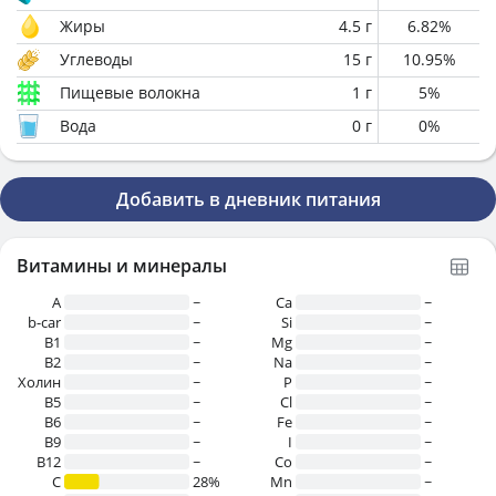
Жиры
4.5
г
6.82
%
Углеводы
15
г
10.95
%
Пищевые волокна
1
г
5
%
Вода
0
г
0
%
Добавить в дневник питания
Витамины и минералы
A
~
Ca
~
b-car
~
Si
~
В1
~
Mg
~
B2
~
Na
~
Холин
~
P
~
B5
~
Cl
~
B6
~
Fe
~
B9
~
I
~
B12
~
Co
~
C
28%
Mn
~