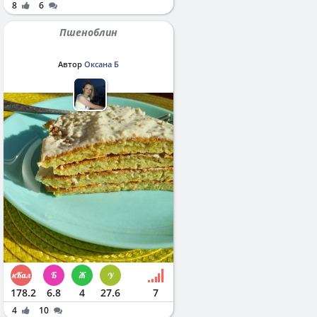
8
6
Пшеноблин
Автор
Оксана Б
178.2
6.8
4
27.6
7
4
10