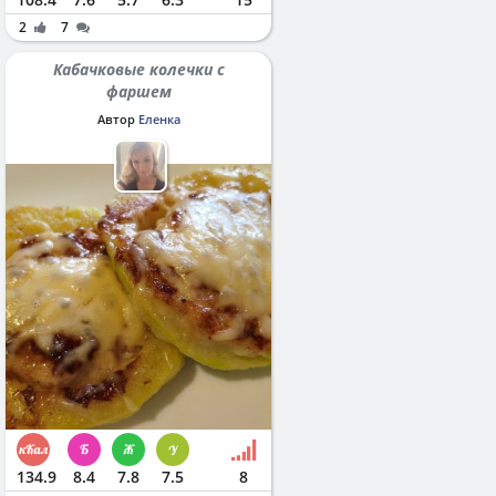
2
7
Кабачковые колечки с
фаршем
Автор
Еленка
134.9
8.4
7.8
7.5
8