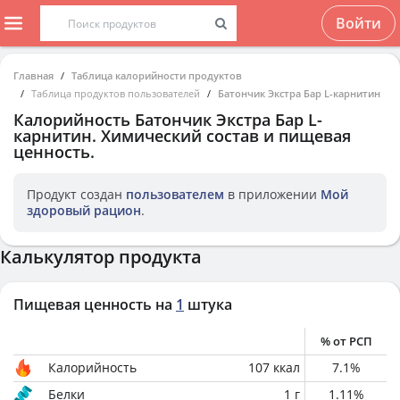
Войти
Главная
Таблица калорийности продуктов
Таблица продуктов пользователей
Батончик Экстра Бар L-карнитин
Калорийность
Батончик Экстра Бар L-
карнитин
. Химический состав и пищевая
ценность.
Продукт создан
пользователем
в приложении
Мой
здоровый рацион
.
Калькулятор продукта
Пищевая ценность на
1
штука
% от РСП
Калорийность
107
ккал
7.1
%
Белки
1
г
1.11
%