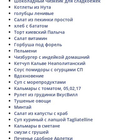
Шоколадный чизкейк для сладкоежек
Котлеты из Нута
голубцы ленивые
Салат из пекинки простой
хлеб с бататом
Торт киевский Палыча
Салат витамин
Горбуша под форель
Пельмени
Чизбургер с индейкой домашний
Кетчуп Кальве Неаполитанский
Соус помидоры с огурцами СП
Вдохновение
Суп с морепродуктами
Кальмары с томатом, 05,02,17
Рулет из грудинки ВкусВилл
Тушеные овощи
Минтай
Салат из капусты с краб
Суп куриный с лапшой Tagliatelline
Кальмары в сметане
смузи с грушей
Печенье сдобное Арлетки