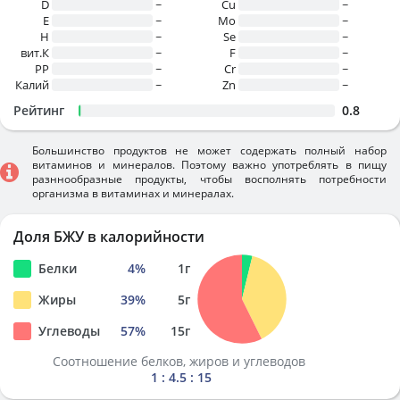
D
~
Cu
~
E
~
Mo
~
H
~
Se
~
вит.К
~
F
~
PP
~
Cr
~
Калий
~
Zn
~
Рейтинг
0.8
Большинство продуктов не может содержать полный набор
витаминов и минералов. Поэтому важно употреблять в пищу
разннообразные продукты, чтобы восполнять потребности
организма в витаминах и минералах.
Доля БЖУ в калорийности
Белки
4
%
1
г
Жиры
39
%
5
г
Углеводы
57
%
15
г
Соотношение белков, жиров и углеводов
1 : 4.5 : 15