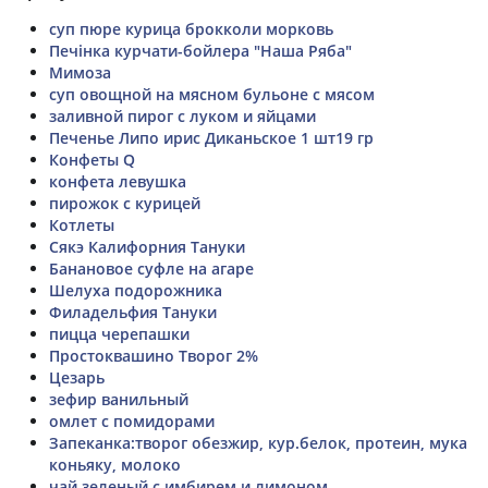
суп пюре курица брокколи морковь
Печінка курчати-бойлера "Наша Ряба"
Мимоза
суп овощной на мясном бульоне с мясом
заливной пирог с луком и яйцами
Печенье Липо ирис Диканьское 1 шт19 гр
Конфеты Q
конфета левушка
пирожок с курицей
Котлеты
Сякэ Калифорния Тануки
Банановое суфле на агаре
Шелуха подорожника
Филадельфия Тануки
пицца черепашки
Простоквашино Творог 2%
Цезарь
зефир ванильный
омлет с помидорами
Запеканка:творог обезжир, кур.белок, протеин, мука
коньяку, молоко
чай зеленый с имбирем и лимоном