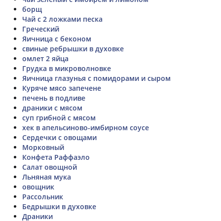
борщ
Чай с 2 ложками песка
Греческий
Яичница с беконом
свиные ребрышки в духовке
омлет 2 яйца
Грудка в микроволновке
Яичница глазунья с помидорами и сыром
Куряче мясо запечене
печень в подливе
драники с мясом
суп грибной с мясом
хек в апельсиново-имбирном соусе
Сердечки с овощами
Морковный
Конфета Раффаэло
Салат овощной
Льняная мука
овощник
Рассольник
Бедрышки в духовке
Драники