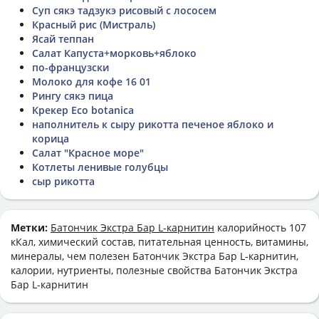
Суп сякэ тадзукэ рисовый с лососем
Красный рис (Мистраль)
Ясай теппан
Салат Капуста+морковь+яблоко
по-французски
Молоко для кофе 16 01
Рингу сякэ пица
Крекер Eco botanica
наполнитель к сыру рикотта печеное яблоко и
корица
Салат "Красное море"
Котлеты ленивые голубцы
сыр рикотта
Метки:
Батончик Экстра Бар L-карнитин
калорийность 107
кКал, химический состав, питательная ценность, витамины,
минералы, чем полезен Батончик Экстра Бар L-карнитин,
калории, нутриенты, полезные свойства Батончик Экстра
Бар L-карнитин