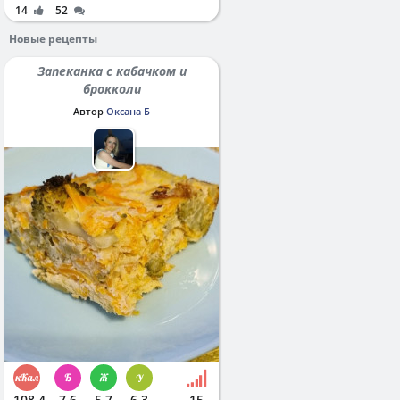
14
52
Новые рецепты
Запеканка с кабачком и
брокколи
Автор
Оксана Б
108.4
7.6
5.7
6.3
15