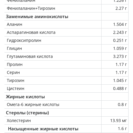
Фенилаланин
1.226 г
Фенилаланин+Тирозин
2.27 г
Заменимые аминокислоты
Аланин
1.504 г
Аспарагиновая кислота
2.243 г
Гидроксипролин
0.251 г
Глицин
1.059 г
Глутаминовая кислота
3.273 г
Пролин
1.17 г
Серин
1.17 г
Тирозин
1.045 г
Цистеин
0.488 г
Жирные кислоты
Омега-6 жирные кислоты
0.8 г
Стеролы (стерины)
Холестерин
13.93 мг
Насыщенные жирные кислоты
1.6 г