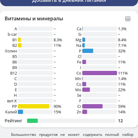
Добавить в дневник питания
Витамины и минералы
A
~
Ca
1.3%
b-car
~
Si
~
В1
8.3%
Mg
8.4%
B2
11%
Na
7.1%
Холин
~
P
32%
B5
~
Cl
~
B6
~
Fe
11%
B9
~
I
~
B12
~
Co
111%
C
~
Mn
1.4%
D
~
Cu
11%
E
~
Mo
22%
H
~
Se
~
вит.К
~
F
~
PP
90%
Cr
59%
Калий
15%
Zn
14%
Рейтинг
12
Большинство продуктов не может содержать полный набор