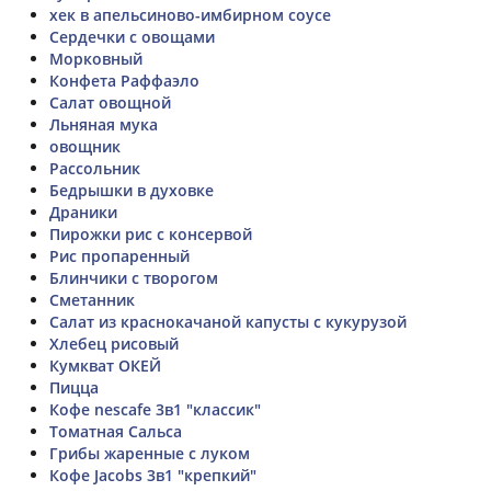
хек в апельсиново-имбирном соусе
Сердечки с овощами
Морковный
Конфета Раффаэло
Салат овощной
Льняная мука
овощник
Рассольник
Бедрышки в духовке
Драники
Пирожки рис с консервой
Рис пропаренный
Блинчики с творогом
Сметанник
Салат из краснокачаной капусты с кукурузой
Хлебец рисовый
Кумкват ОКЕЙ
Пицца
Кофе nescafe 3в1 "классик"
Томатная Сальса
Грибы жаренные с луком
Кофе Jacobs 3в1 "крепкий"