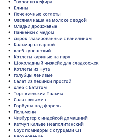
Творог из кефира
Блины
Печеночные котлеты
Овсяная каша на молоке с водой
Оладьи дрожжевые
Панкейки с медом
сырок глазированный с ванилином
Кальмар отварной
хлеб купеческий
Котлеты куриные на пару
Шоколадный чизкейк для сладкоежек
Котлеты из Нута
голубцы ленивые
Салат из пекинки простой
хлеб с бататом
Торт киевский Палыча
Салат витамин
Горбуша под форель
Пельмени
Чизбургер с индейкой домашний
Кетчуп Кальве Неаполитанский
Соус помидоры с огурцами СП
Вдохновение