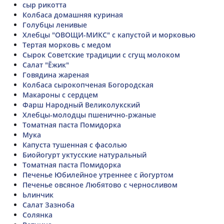
сыр рикотта
Колбаса домашняя куриная
Голубцы ленивые
Хлебцы "ОВОЩИ-МИКС" с капустой и морковью
Тертая морковь с медом
Сырок Советские традиции с сгущ молоком
Салат "Ёжик"
Говядина жареная
Колбаса сырокопченая Богородская
Макароны с сердцем
Фарш Народный Великолукский
Хлебцы-молодцы пшенично-ржаные
Томатная паста Помидорка
Мука
Капуста тушенная с фасолью
Биойогурт уктусские натуральный
Томатная паста Помидорка
Печенье Юбилейное утреннее с йогуртом
Печенье овсяное Любятово с черносливом
Ьлинчик
Салат Зазноба
Солянка