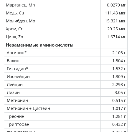
Марганец, Mn
0.0279 мг
Медь, Cu
111.43 мкг
Молибден, Mo
15.321 мкг
Хром, Cr
29.25 мкг
Цинк, Zn
1.6714 мг
Незаменимые аминокислоты
Аргинин*
2.103 г
Валин
1.504 г
Гистидин*
1.532 г
Изолейцин
1.309 г
Лейцин
2.298 г
Лизин
3.05 г
Метионин
0.515 г
Метионин + Цистеин
1.017 г
Треонин
1.281 г
Триптофан
0.432 г