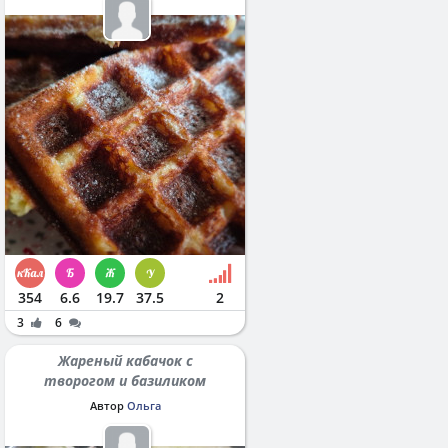
354
6.6
19.7
37.5
2
3
6
Жареный кабачок с
творогом и базиликом
Автор
Ольга