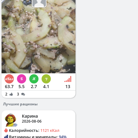
63.7
5.5
2.7
4.1
13
2
3
Лучшие рационы
Карина
2026-08-06
Калорийность:
1121 кКал
Витамины и минералы:
94%