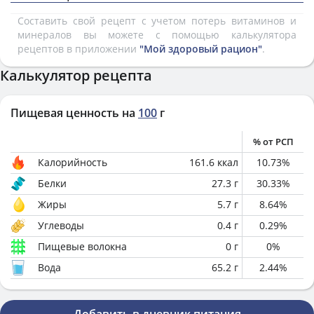
Составить свой рецепт с учетом потерь витаминов и
минералов вы можете с помощью калькулятора
рецептов в приложении
"Мой здоровый рацион"
.
Калькулятор рецепта
Пищевая ценность на
100
г
% от РСП
Калорийность
161.6
ккал
10.73
%
Белки
27.3
г
30.33
%
Жиры
5.7
г
8.64
%
Углеводы
0.4
г
0.29
%
Пищевые волокна
0
г
0
%
Вода
65.2
г
2.44
%