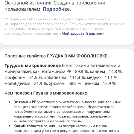
Основной источник: Создан в приложении
пользователем.
Подробнее
.
** В данной таблице указаны средние нормы витаминов и
минералов для взрослого человека. Если вы хотите узнать нормы с
учетом вашего пола, возраста и других факторов, тогда
воспользуйтесь приложением
«Мой здоровый рацион»
.
Полезные свойства ГРУДКА В МИКРОВОЛНОВКЕ
Грудка в микроволновке
богат такими витаминами и
минералами, как: витамином PP - 89,8 %, калием - 14,8 %,
фосфором - 31,5 %, кобальтом - 111,4 %, медью - 11,1 %,
молибденом - 21,9 %, хромом - 58,5 %, цинком - 13,9 %
Чем полезен Грудка в микроволновке
Витамин РР
участвует в окислительно-восстановительных
реакциях энергетического метаболизма. Недостаточное
потребление витамина сопровождается нарушением
нормального состояния кожных покровов, желудочно-
кишечного тракта и нервной системы.
Калий
является основным внутриклеточным ионом,
принимающим участие в регуляции водного, кислотного и