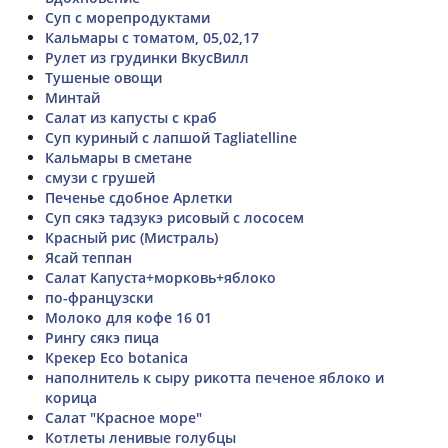
Суп с морепродуктами
Кальмары с томатом, 05,02,17
Рулет из грудинки ВкусВилл
Тушеные овощи
Минтай
Салат из капусты с краб
Суп куриный с лапшой Tagliatelline
Кальмары в сметане
смузи с грушей
Печенье сдобное Арлетки
Суп сякэ тадзукэ рисовый с лососем
Красный рис (Мистраль)
Ясай теппан
Салат Капуста+морковь+яблоко
по-французски
Молоко для кофе 16 01
Рингу сякэ пица
Крекер Eco botanica
наполнитель к сыру рикотта печеное яблоко и
корица
Салат "Красное море"
Котлеты ленивые голубцы