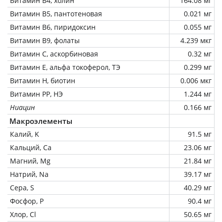
Витамин В4, холин
164.08 мг
Витамин В5, пантотеновая
0.021 мг
Витамин В6, пиридоксин
0.055 мг
Витамин В9, фолаты
4.239 мкг
Витамин C, аскорбиновая
0.32 мг
Витамин Е, альфа токоферол, ТЭ
0.299 мг
Витамин Н, биотин
0.006 мкг
Витамин РР, НЭ
1.244 мг
Ниацин
0.166 мг
Макроэлементы
Калий, K
91.5 мг
Кальций, Ca
23.06 мг
Магний, Mg
21.84 мг
Натрий, Na
39.17 мг
Сера, S
40.29 мг
Фосфор, P
90.4 мг
Хлор, Cl
50.65 мг