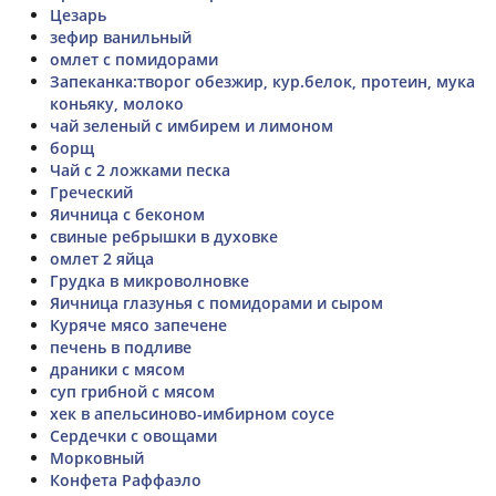
Цезарь
зефир ванильный
омлет с помидорами
Запеканка:творог обезжир, кур.белок, протеин, мука
коньяку, молоко
чай зеленый с имбирем и лимоном
борщ
Чай с 2 ложками песка
Греческий
Яичница с беконом
свиные ребрышки в духовке
омлет 2 яйца
Грудка в микроволновке
Яичница глазунья с помидорами и сыром
Куряче мясо запечене
печень в подливе
драники с мясом
суп грибной с мясом
хек в апельсиново-имбирном соусе
Сердечки с овощами
Морковный
Конфета Раффаэло