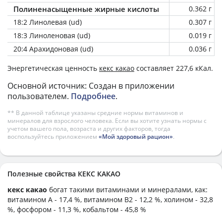
Полиненасыщенные жирные кислоты
0.362 г
18:2 Линолевая (ud)
0.307 г
18:3 Линоленовая (ud)
0.019 г
20:4 Арахидоновая (ud)
0.036 г
Энергетическая ценность
кекс какао
составляет 227,6 кКал.
Основной источник: Создан в приложении
пользователем.
Подробнее
.
** В данной таблице указаны средние нормы витаминов и
минералов для взрослого человека. Если вы хотите узнать нормы с
учетом вашего пола, возраста и других факторов, тогда
воспользуйтесь приложением
«Мой здоровый рацион»
.
Полезные свойства КЕКС КАКАО
кекс какао
богат такими витаминами и минералами, как:
витамином А - 17,4 %, витамином B2 - 12,2 %, холином - 32,8
%, фосфором - 11,3 %, кобальтом - 45,8 %