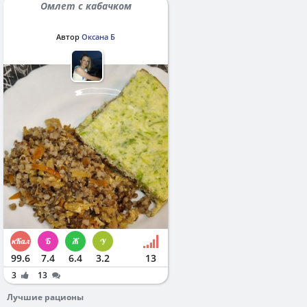
Омлет с кабачком
Автор
Оксана Б
99.6
7.4
6.4
3.2
13
3
13
Лучшие рационы