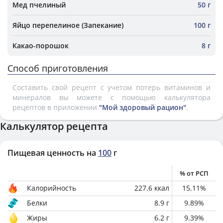
Мед пчелиный
50 г
Яйцо перепелиное (Запекание)
100 г
Какао-порошок
8 г
Способ приготовления
Составить свой рецепт с учетом потерь витаминов и
минералов вы можете с помощью калькулятора
рецептов в приложении
"Мой здоровый рацион"
.
Калькулятор рецепта
Пищевая ценность на
100
г
% от РСП
Калорийность
227.6
ккал
15.11
%
Белки
8.9
г
9.89
%
Жиры
6.2
г
9.39
%