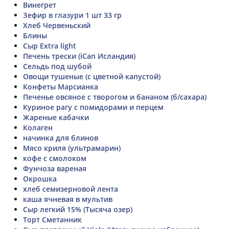
Винегрет
Зефир в глазури 1 шт 33 гр
Хлеб Червеньский
Блины
Сыр Extra light
Печень трески (iCan Исландия)
Сельдь под шубой
Овощи тушеные (с цветной капустой)
Конфеты Марсианка
Печенье овсяное с творогом и бананом (б/сахара)
Куриное рагу с помидорами и перцем
Жареные кабачки
Колаген
начинка для блинов
Мясо криля (ультрамарин)
кофе с смолоком
Фунчоза вареная
Окрошка
хлеб семизерновой лента
каша ячневая в мультив
Сыр легкий 15% (Тысяча озер)
Торт Сметанник