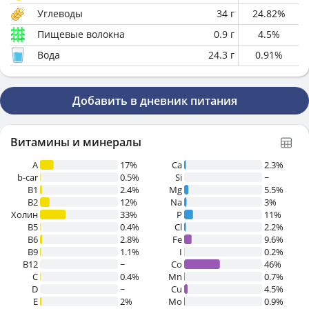
Углеводы
34
г
24.82
%
Пищевые волокна
0.9
г
4.5
%
Вода
24.3
г
0.91
%
Добавить в дневник питания
Витамины и минералы
A
17%
Ca
2.3%
b-car
0.5%
Si
~
В1
2.4%
Mg
5.5%
B2
12%
Na
3%
Холин
33%
P
11%
B5
0.4%
Cl
2.2%
B6
2.8%
Fe
9.6%
B9
1.1%
I
0.2%
B12
~
Co
46%
C
0.4%
Mn
0.7%
D
~
Cu
4.5%
E
2%
Mo
0.9%