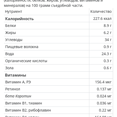
(калорийности, белков, жиров, углеводов, витаминов и
минералов) на
100 грамм
съедобной части.
Нутриент
Количество
Калорийность
227.6 ккал
Белки
8.9 г
Жиры
6.2 г
Углеводы
34 г
Пищевые волокна
0.9 г
Вода
24.3 г
Органические кислоты
0.3 г
Зола
0.6 г
Витамины
Витамин А, РЭ
156.4 мкг
Ретинол
0.137 мг
бета Каротин
0.024 мг
Витамин В1, тиамин
0.036 мг
Витамин В2, рибофлавин
0.22 мг