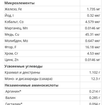
Микроэлементы
Железо, Fe
1.735 мг
Йод, I
0.32 мкг
Кобальт, Co
4.579 мкг
Марганец, Mn
0.0146 мг
Медь, Cu
45.31 мкг
Молибден, Mo
0.647 мкг
Фтор, F
16.18 мкг
Хром, Cr
4.53 мкг
Цинк, Zn
0.0146 мг
Усвояемые углеводы
Крахмал и декстрины
1.102 г
Моно- и дисахариды (сахара)
12.3 г
Незаменимые аминокислоты
Аргинин*
0.214 г
Валин
0.285 г
Гистидин*
0.094 г