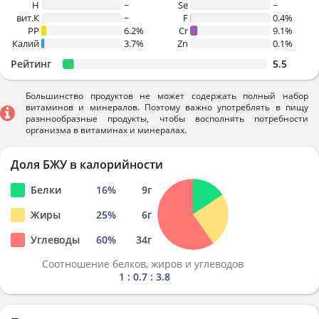
H
~
Se
~
вит.К
~
F
0.4%
PP
6.2%
Cr
9.1%
Калий
3.7%
Zn
0.1%
Рейтинг
5.5
Большинство продуктов не может содержать полный набор
витаминов и минералов. Поэтому важно употреблять в пищу
разннообразные продукты, чтобы восполнять потребности
организма в витаминах и минералах.
Доля БЖУ в калорийности
Белки
16
%
9
г
Жиры
25
%
6
г
Углеводы
60
%
34
г
Соотношение белков, жиров и углеводов
1 : 0.7 : 3.8