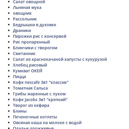
Салат овощной
Льняная мука
овощник
Рассольник
Бедрышки в духовке
Драники
Пирожки рис с консервой
Рис пропаренный
Блинчики с творогом
Сметанник
Салат из краснокачаной капусты с кукурузой
Хлебец рисовый
Кумкват ОКЕЙ
Пицца
Кофе nescafe 3в1 "классик"
Томатная Сальса
Грибы жаренные с луком
Кофе Jacobs 3в1 "крепкий"
Творог из кефира
Блины
Печеночные котлеты
Овсяная каша на молоке с водой
Оладьи дрожжевые