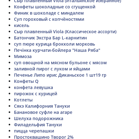
Сыр плавленный Viola (Итальянское избранное)
Конфеты шоколадные со сгущенкой
Финик в шоколаде с миндалем
Суп гороховый с копчёностями
кисель
Сыр плавленный Viola (Классическое ассорти)
Батончик Экстра Бар L-карнитин
суп пюре курица брокколи морковь
Печінка курчати-бойлера "Наша Ряба"
Мимоза
суп овощной на мясном бульоне с мясом
заливной пирог с луком и яйцами
Печенье Липо ирис Диканьское 1 шт19 гр
Конфеты Q
конфета левушка
пирожок с курицей
Котлеты
Сякэ Калифорния Тануки
Банановое суфле на агаре
Шелуха подорожника
Филадельфия Тануки
пицца черепашки
Простоквашино Творог 2%