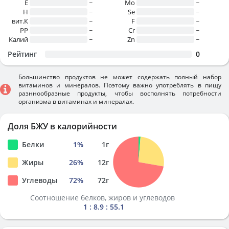
E
~
Mo
~
H
~
Se
~
вит.К
~
F
~
PP
~
Cr
~
Калий
~
Zn
~
Рейтинг
0
Большинство продуктов не может содержать полный набор
витаминов и минералов. Поэтому важно употреблять в пищу
разннообразные продукты, чтобы восполнять потребности
организма в витаминах и минералах.
Доля БЖУ в калорийности
Белки
1
%
1
г
Жиры
26
%
12
г
Углеводы
72
%
72
г
Соотношение белков, жиров и углеводов
1 : 8.9 : 55.1