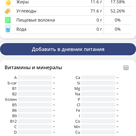
Жиры
11.6
г
17.58
%
Углеводы
71.6
г
52.26
%
Пищевые волокна
0
г
0
%
Вода
0
г
0
%
Добавить в дневник питания
Витамины и минералы
A
~
Ca
~
b-car
~
Si
~
В1
~
Mg
~
B2
~
Na
~
Холин
~
P
~
B5
~
Cl
~
B6
~
Fe
~
B9
~
I
~
B12
~
Co
~
C
~
Mn
~
D
~
Cu
~