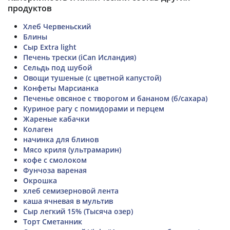
продуктов
Хлеб Червеньский
Блины
Сыр Extra light
Печень трески (iCan Исландия)
Сельдь под шубой
Овощи тушеные (с цветной капустой)
Конфеты Марсианка
Печенье овсяное с творогом и бананом (б/сахара)
Куриное рагу с помидорами и перцем
Жареные кабачки
Колаген
начинка для блинов
Мясо криля (ультрамарин)
кофе с смолоком
Фунчоза вареная
Окрошка
хлеб семизерновой лента
каша ячневая в мультив
Сыр легкий 15% (Тысяча озер)
Торт Сметанник