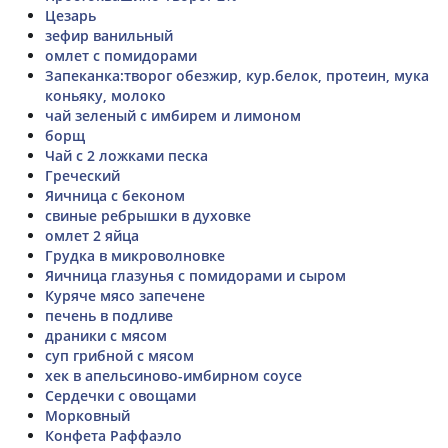
Цезарь
зефир ванильный
омлет с помидорами
Запеканка:творог обезжир, кур.белок, протеин, мука
коньяку, молоко
чай зеленый с имбирем и лимоном
борщ
Чай с 2 ложками песка
Греческий
Яичница с беконом
свиные ребрышки в духовке
омлет 2 яйца
Грудка в микроволновке
Яичница глазунья с помидорами и сыром
Куряче мясо запечене
печень в подливе
драники с мясом
суп грибной с мясом
хек в апельсиново-имбирном соусе
Сердечки с овощами
Морковный
Конфета Раффаэло