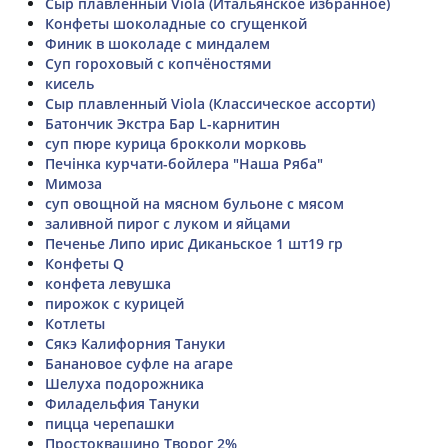
Сыр плавленный Viola (Итальянское избранное)
Конфеты шоколадные со сгущенкой
Финик в шоколаде с миндалем
Суп гороховый с копчёностями
кисель
Сыр плавленный Viola (Классическое ассорти)
Батончик Экстра Бар L-карнитин
суп пюре курица брокколи морковь
Печінка курчати-бойлера "Наша Ряба"
Мимоза
суп овощной на мясном бульоне с мясом
заливной пирог с луком и яйцами
Печенье Липо ирис Диканьское 1 шт19 гр
Конфеты Q
конфета левушка
пирожок с курицей
Котлеты
Сякэ Калифорния Тануки
Банановое суфле на агаре
Шелуха подорожника
Филадельфия Тануки
пицца черепашки
Простоквашино Творог 2%