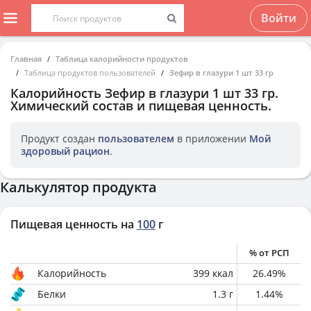
Войти
Главная
Таблица калорийности продуктов
Таблица продуктов пользователей
Зефир в глазури 1 шт 33 гр
Калорийность
Зефир в глазури 1 шт 33 гр
.
Химический состав и пищевая ценность.
Продукт создан
пользователем
в приложении
Мой
здоровый рацион
.
Калькулятор продукта
Пищевая ценность на
100
г
% от РСП
Калорийность
399
ккал
26.49
%
Белки
1.3
г
1.44
%