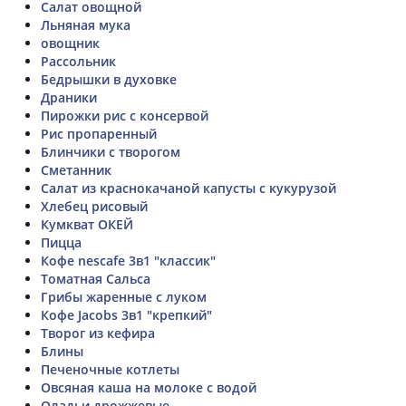
Салат овощной
Льняная мука
овощник
Рассольник
Бедрышки в духовке
Драники
Пирожки рис с консервой
Рис пропаренный
Блинчики с творогом
Сметанник
Салат из краснокачаной капусты с кукурузой
Хлебец рисовый
Кумкват ОКЕЙ
Пицца
Кофе nescafe 3в1 "классик"
Томатная Сальса
Грибы жаренные с луком
Кофе Jacobs 3в1 "крепкий"
Творог из кефира
Блины
Печеночные котлеты
Овсяная каша на молоке с водой
Оладьи дрожжевые