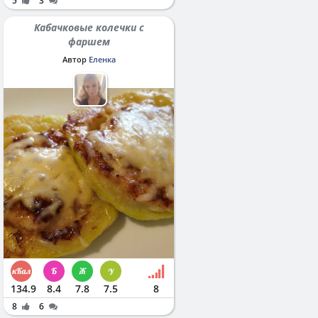
5
3
Кабачковые колечки с
фаршем
Автор
Еленка
134.9
8.4
7.8
7.5
8
8
6