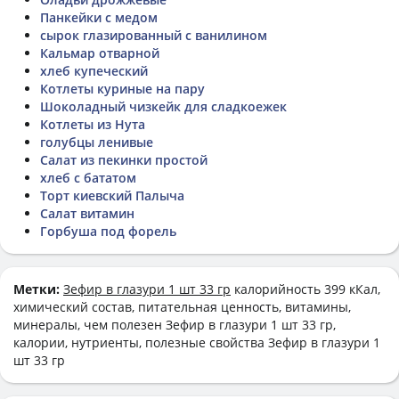
Панкейки с медом
сырок глазированный с ванилином
Кальмар отварной
хлеб купеческий
Котлеты куриные на пару
Шоколадный чизкейк для сладкоежек
Котлеты из Нута
голубцы ленивые
Салат из пекинки простой
хлеб с бататом
Торт киевский Палыча
Салат витамин
Горбуша под форель
Метки:
Зефир в глазури 1 шт 33 гр
калорийность 399 кКал,
химический состав, питательная ценность, витамины,
минералы, чем полезен Зефир в глазури 1 шт 33 гр,
калории, нутриенты, полезные свойства Зефир в глазури 1
шт 33 гр