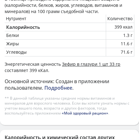
(калорийности, белков, жиров, углеводов, витаминов и
минералов) на
100 грамм
съедобной части.
Нутриент
Количество
Калорийность
399 ккал
Белки
1.3 г
Жиры
11.6 г
Углеводы
71.6 г
Энергетическая ценность
Зефир в глазури 1 шт 33 гр
составляет 399 кКал.
Основной источник: Создан в приложении
пользователем.
Подробнее
.
** В данной таблице указаны средние нормы витаминов и
минералов для взрослого человека. Если вы хотите узнать нормы с
учетом вашего пола, возраста и других факторов, тогда
воспользуйтесь приложением
«Мой здоровый рацион»
.
Калорийность и химический состав других