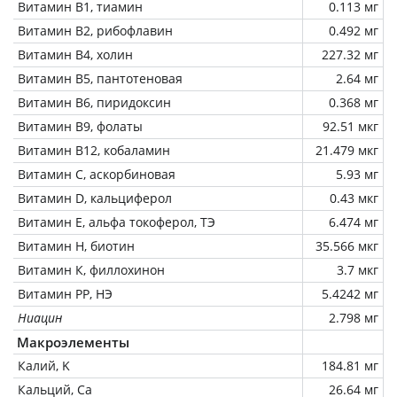
Витамин В1, тиамин
0.113 мг
Витамин В2, рибофлавин
0.492 мг
Витамин В4, холин
227.32 мг
Витамин В5, пантотеновая
2.64 мг
Витамин В6, пиридоксин
0.368 мг
Витамин В9, фолаты
92.51 мкг
Витамин В12, кобаламин
21.479 мкг
Витамин C, аскорбиновая
5.93 мг
Витамин D, кальциферол
0.43 мкг
Витамин Е, альфа токоферол, ТЭ
6.474 мг
Витамин Н, биотин
35.566 мкг
Витамин К, филлохинон
3.7 мкг
Витамин РР, НЭ
5.4242 мг
Ниацин
2.798 мг
Макроэлементы
Калий, K
184.81 мг
Кальций, Ca
26.64 мг