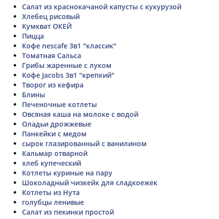
Салат из краснокачаной капусты с кукурузой
Хлебец рисовый
Кумкват ОКЕЙ
Пицца
Кофе nescafe 3в1 "классик"
Томатная Сальса
Грибы жаренные с луком
Кофе Jacobs 3в1 "крепкий"
Творог из кефира
Блины
Печеночные котлеты
Овсяная каша на молоке с водой
Оладьи дрожжевые
Панкейки с медом
сырок глазированный с ванилином
Кальмар отварной
хлеб купеческий
Котлеты куриные на пару
Шоколадный чизкейк для сладкоежек
Котлеты из Нута
голубцы ленивые
Салат из пекинки простой