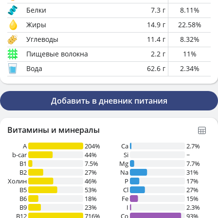
Белки
7.3
г
8.11
%
Жиры
14.9
г
22.58
%
Углеводы
11.4
г
8.32
%
Пищевые волокна
2.2
г
11
%
Вода
62.6
г
2.34
%
Добавить в дневник питания
Витамины и минералы
A
204%
Ca
2.7%
b-car
44%
Si
~
В1
7.5%
Mg
7.7%
B2
27%
Na
31%
Холин
46%
P
17%
B5
53%
Cl
27%
B6
18%
Fe
15%
B9
23%
I
2.3%
B12
716%
Co
93%