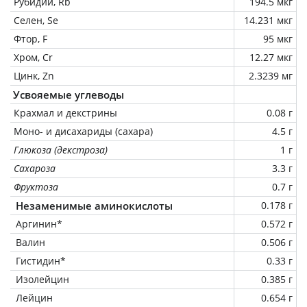
Рубидий, Rb
194.5 мкг
Селен, Se
14.231 мкг
Фтор, F
95 мкг
Хром, Cr
12.27 мкг
Цинк, Zn
2.3239 мг
Усвояемые углеводы
Крахмал и декстрины
0.08 г
Моно- и дисахариды (сахара)
4.5 г
Глюкоза (декстроза)
1 г
Сахароза
3.3 г
Фруктоза
0.7 г
Незаменимые аминокислоты
0.178 г
Аргинин*
0.572 г
Валин
0.506 г
Гистидин*
0.33 г
Изолейцин
0.385 г
Лейцин
0.654 г