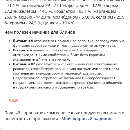
- 71,1 %, витамином PP - 27,1 %, фосфором - 17 %, хлором -
27,2 %, железом - 14,5 %, кобальтом - 93,1 %, марганцем -
26,6 %, медью - 142,3 %, молибденом - 57,8 %, селеном - 25,9
%, хромом - 24,5 %, цинком - 19,4 %
Чем полезен начинка для блинов
Витамин А
отвечает за нормальное развитие, репродуктивную
функцию, здоровье кожи и глаз, поддержание иммунитета.
В-каротин
является провитамином А и обладает
антиоксидантными свойствами. 6 мкг бета-каротина
эквивалентны 1 мкг витамина А.
Витамин В2
участвует в окислительно-восстановительных
реакциях, способствует повышению восприимчивости цвета
зрительным анализатором и темновой адаптации.
Недостаточное потребление витамина В2 сопровождается
нарушением состояния кожных покровов, слизистых оболочек,
нарушением светового и сумеречного зрения.
еще
Полный справочник самых полезных продуктов вы можете
посмотреть в приложении
«Мой здоровый рацион»
.