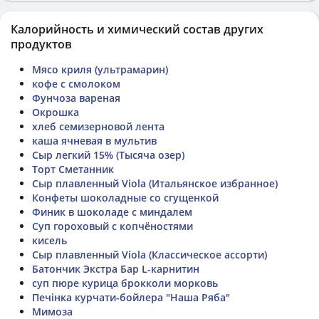
Калорийность и химический состав других
продуктов
Мясо криля (ультрамарин)
кофе с смолоком
Фунчоза вареная
Окрошка
хлеб семизерновой лента
каша ячневая в мультив
Сыр легкий 15% (Тысяча озер)
Торт Сметанник
Сыр плавленный Viola (Итальянское избранное)
Конфеты шоколадные со сгущенкой
Финик в шоколаде с миндалем
Суп гороховый с копчёностями
кисель
Сыр плавленный Viola (Классическое ассорти)
Батончик Экстра Бар L-карнитин
суп пюре курица брокколи морковь
Печінка курчати-бойлера "Наша Ряба"
Мимоза