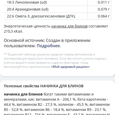
18:3 Линоленовая (ud)
0.011 г
20:4 Арахидоновая (ud)
0.079 г
22:6 Омега-3, докозагексаеновая (ДГК),
0.064 г
Энергетическая ценность
начинка для блинов
составляет
210,3 кКал.
Основной источник: Создан в приложении
пользователем.
Подробнее
.
** В данной таблице указаны средние нормы витаминов и
минералов для взрослого человека. Если вы хотите узнать нормы с
учетом вашего пола, возраста и других факторов, тогда
воспользуйтесь приложением
«Мой здоровый рацион»
.
Полезные свойства НАЧИНКА ДЛЯ БЛИНОВ
начинка для блинов
богат такими витаминами и
минералами, как: витамином А - 204,1 %, бэта-каротином -
44,4 %, витамином B2 - 27,3 %, холином - 45,5 %, витамином
B5 - 52,8 %, витамином B6 - 18,4 %, витамином B9 - 23,1 %,
витамином B12 - 716 %, витамином E - 43,2 %, витамином H