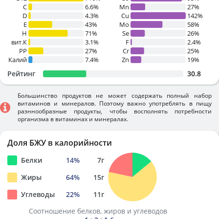
C
6.6%
Mn
27%
D
4.3%
Cu
142%
E
43%
Mo
58%
H
71%
Se
26%
вит.К
3.1%
F
2.4%
PP
27%
Cr
25%
Калий
7.4%
Zn
19%
Рейтинг
30.8
Большинство продуктов не может содержать полный набор
витаминов и минералов. Поэтому важно употреблять в пищу
разннообразные продукты, чтобы восполнять потребности
организма в витаминах и минералах.
Доля БЖУ в калорийности
Белки
14
%
7
г
Жиры
64
%
15
г
Углеводы
22
%
11
г
Соотношение белков, жиров и углеводов