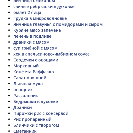
Яичница с беконом
свиные ребрышки в духовке
омлет 2 яйца
Грудка в микроволновке
Яичница глазунья с помидорами и сыром
Куряче мясо запечене
печень в подливе
драники с мясом
суп грибной с мясом
хек в апельсиново-имбирном соусе
Сердечки с овощами
Морковный
Конфета Раффаэло
Салат овощной
Льняная мука
овощник
Рассольник
Бедрышки в духовке
Драники
Пирожки рис с консервой
Рис пропаренный
Блинчики с творогом
Сметанник