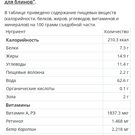
для блинов"
.
В таблице приведено содержание пищевых веществ
(калорийности, белков, жиров, углеводов, витаминов и
минералов) на
100 грамм
съедобной части.
Нутриент
Количество
Калорийность
210.3 ккал
Белки
7.3 г
Жиры
14.9 г
Углеводы
11.4 г
Пищевые волокна
2.2 г
Вода
62.6 г
Органические кислоты
0.1 г
Зола
2 г
Витамины
Витамин А, РЭ
1837.3 мкг
Ретинол
1.468 мг
бета Каротин
2.218 мг