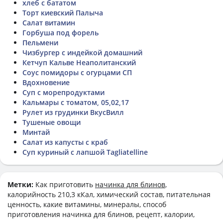
хлеб с бататом
Торт киевский Палыча
Салат витамин
Горбуша под форель
Пельмени
Чизбургер с индейкой домашний
Кетчуп Кальве Неаполитанский
Соус помидоры с огурцами СП
Вдохновение
Суп с морепродуктами
Кальмары с томатом, 05,02,17
Рулет из грудинки ВкусВилл
Тушеные овощи
Минтай
Салат из капусты с краб
Суп куриный с лапшой Tagliatelline
Метки:
Как приготовить
начинка для блинов
,
калорийность 210,3 кКал, химический состав, питательная
ценность, какие витамины, минералы, способ
приготовления начинка для блинов, рецепт, калории,