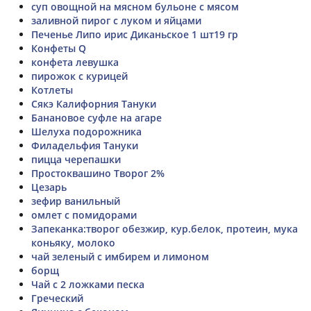
суп овощной на мясном бульоне с мясом
заливной пирог с луком и яйцами
Печенье Липо ирис Диканьское 1 шт19 гр
Конфеты Q
конфета левушка
пирожок с курицей
Котлеты
Сякэ Калифорния Тануки
Банановое суфле на агаре
Шелуха подорожника
Филадельфия Тануки
пицца черепашки
Простоквашино Творог 2%
Цезарь
зефир ванильный
омлет с помидорами
Запеканка:творог обезжир, кур.белок, протеин, мука
коньяку, молоко
чай зеленый с имбирем и лимоном
борщ
Чай с 2 ложками песка
Греческий