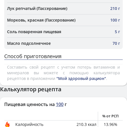
Лук репчатый (Пассерование)
210 г
Морковь, красная (Пассерование)
100 г
Соль поваренная пищевая
5 г
Масло подсолнечное
70 г
Способ приготовления
Составить свой рецепт с учетом потерь витаминов и
минералов вы можете с помощью калькулятора
рецептов в приложении
"Мой здоровый рацион"
.
Калькулятор рецепта
Пищевая ценность на
100
г
% от РСП
Калорийность
210.3
ккал
13.96
%