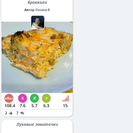
брокколи
Автор
Оксана Б
108.4
7.6
5.7
6.3
15
2
7
Луковые завиточки