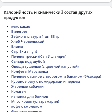
Калорийность и химический состав других
продуктов
кекс какао
Винегрет
Зефир в глазури 1 шт 33 гр
Хлеб Червеньский
Блины
Сыр Extra light
Печень трески (iCan Исландия)
Сельдь под шубой
Овощи тушеные (с цветной капустой)
Конфеты Марсианка
Печенье овсяное с творогом и бананом (б/сахара)
Куриное рагу с помидорами и перцем
Жареные кабачки
Колаген
начинка для блинов
Мясо криля (ультрамарин)
кофе с смолоком
Фунчоза вареная