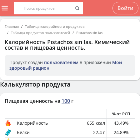
Войти
Главная
Таблица калорийности продуктов
Таблица продуктов пользователей
Pistachos sin las
Калорийность
Pistachos sin las
. Химический
состав и пищевая ценность.
Продукт создан
пользователем
в приложении
Мой
здоровый рацион
.
Калькулятор продукта
Пищевая ценность на
100
г
% от РСП
Калорийность
655
ккал
43.49
%
Белки
22.4
г
24.89
%