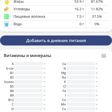
Жиры
53.9
г
81.67
%
Углеводы
16.2
г
11.82
%
Пищевые волокна
7.5
г
37.5
%
Вода
0
г
0
%
Добавить в дневник питания
Витамины и минералы
A
~
Ca
~
b-car
~
Si
~
В1
~
Mg
~
B2
~
Na
~
Холин
~
P
~
B5
~
Cl
~
B6
~
Fe
~
B9
~
I
~
B12
~
Co
~
C
~
Mn
~
D
~
Cu
~