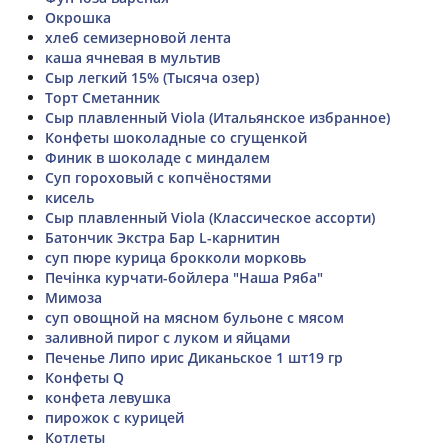
Окрошка
хлеб семизерновой лента
каша ячневая в мультив
Сыр легкий 15% (Тысяча озер)
Торт Сметанник
Сыр плавленный Viola (Итальянское избранное)
Конфеты шоколадные со сгущенкой
Финик в шоколаде с миндалем
Суп гороховый с копчёностями
кисель
Сыр плавленный Viola (Классическое ассорти)
Батончик Экстра Бар L-карнитин
суп пюре курица брокколи морковь
Печінка курчати-бойлера "Наша Ряба"
Мимоза
суп овощной на мясном бульоне с мясом
заливной пирог с луком и яйцами
Печенье Липо ирис Диканьское 1 шт19 гр
Конфеты Q
конфета левушка
пирожок с курицей
Котлеты