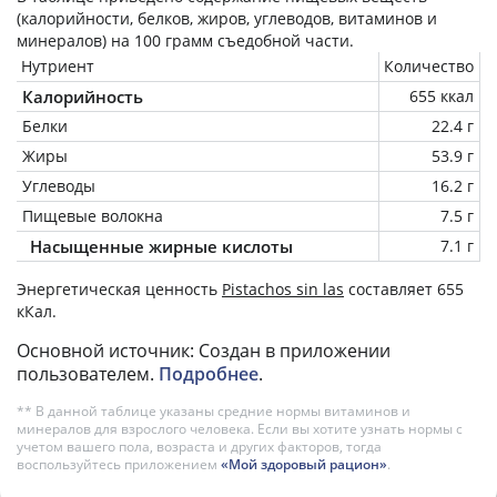
(калорийности, белков, жиров, углеводов, витаминов и
минералов) на
100 грамм
съедобной части.
Нутриент
Количество
Калорийность
655 ккал
Белки
22.4 г
Жиры
53.9 г
Углеводы
16.2 г
Пищевые волокна
7.5 г
Насыщенные жирные кислоты
7.1 г
Энергетическая ценность
Pistachos sin las
составляет 655
кКал.
Основной источник: Создан в приложении
пользователем.
Подробнее
.
** В данной таблице указаны средние нормы витаминов и
минералов для взрослого человека. Если вы хотите узнать нормы с
учетом вашего пола, возраста и других факторов, тогда
воспользуйтесь приложением
«Мой здоровый рацион»
.