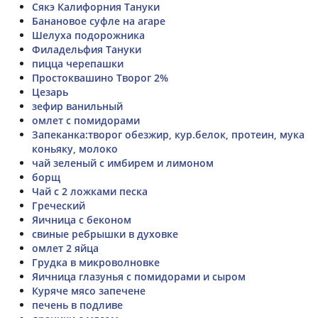
Сякэ Калифорния Тануки
Банановое суфле на агаре
Шелуха подорожника
Филадельфия Тануки
пицца черепашки
Простоквашино Творог 2%
Цезарь
зефир ванильный
омлет с помидорами
Запеканка:творог обезжир, кур.белок, протеин, мука
коньяку, молоко
чай зеленый с имбирем и лимоном
борщ
Чай с 2 ложками песка
Греческий
Яичница с беконом
свиные ребрышки в духовке
омлет 2 яйца
Грудка в микроволновке
Яичница глазунья с помидорами и сыром
Куряче мясо запечене
печень в подливе