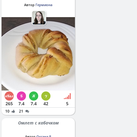
Автор
Гермиона
265
7.4
7.4
42
5
10
21
Омлет с кабачком
Автор
Оксана Б