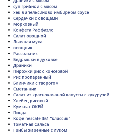
драники с мясом
суп грибной с мясом
хек в апельсиново-имбирном соусе
Сердечки с овощами
Морковный
Конфета Раффаэло
Салат овощной
Льняная мука
овощник
Рассольник
Бедрышки в духовке
Драники
Пирожки рис с консервой
Рис пропаренный
Блинчики с творогом
Сметанник
Салат из краснокачаной капусты с кукурузой
Хлебец рисовый
Кумкват ОКЕЙ
Пицца
Кофе nescafe 3в1 "классик"
Томатная Сальса
Грибы жаренные с луком