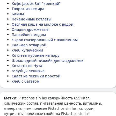
Кофе Jacobs 3в1 "крепкий"
Творог из кефира
Блины
Печеночные котлеты
Овсяная каша на молоке с водой
Оладьи дрожжевые
Панкейки с медом
сырок глазированный с ванилином
Кальмар отварной
хлеб купеческий
Котлеты куриные на пару
Шоколадный чизкейк для сладкоежек
Котлеты из Нута
голубцы ленивые
Салат из пекинки простой
хлеб с бататом
Метки:
Pistachos sin las
калорийность 655 кКал,
химический состав, питательная ценность, витамины,
минералы, чем полезен Pistachos sin las, калории,
нутриенты, полезные свойства Pistachos sin las