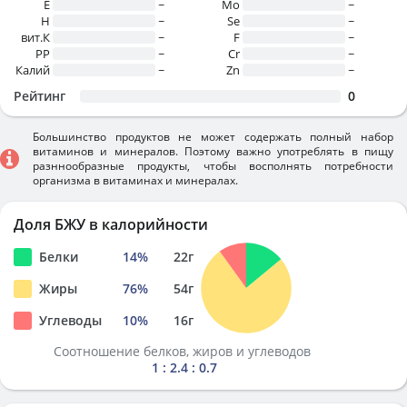
E
~
Mo
~
H
~
Se
~
вит.К
~
F
~
PP
~
Cr
~
Калий
~
Zn
~
Рейтинг
0
Большинство продуктов не может содержать полный набор
витаминов и минералов. Поэтому важно употреблять в пищу
разннообразные продукты, чтобы восполнять потребности
организма в витаминах и минералах.
Доля БЖУ в калорийности
Белки
14
%
22
г
Жиры
76
%
54
г
Углеводы
10
%
16
г
Соотношение белков, жиров и углеводов
1 : 2.4 : 0.7