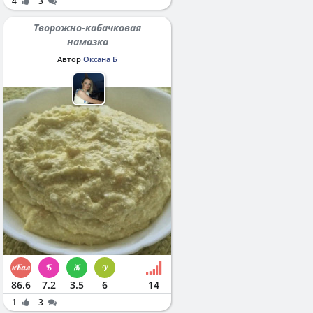
4
3
Творожно-кабачковая
намазка
Автор
Оксана Б
86.6
7.2
3.5
6
14
1
3