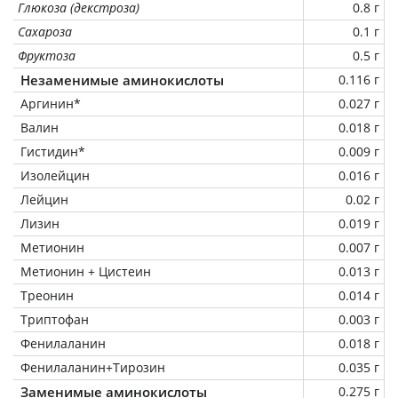
Глюкоза (декстроза)
0.8 г
Сахароза
0.1 г
Фруктоза
0.5 г
Незаменимые аминокислоты
0.116 г
Аргинин*
0.027 г
Валин
0.018 г
Гистидин*
0.009 г
Изолейцин
0.016 г
Лейцин
0.02 г
Лизин
0.019 г
Метионин
0.007 г
Метионин + Цистеин
0.013 г
Треонин
0.014 г
Триптофан
0.003 г
Фенилаланин
0.018 г
Фенилаланин+Тирозин
0.035 г
Заменимые аминокислоты
0.275 г