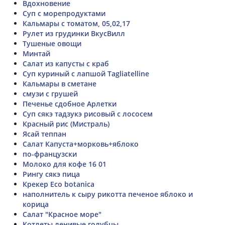
Вдохновение
Суп с морепродуктами
Кальмары с томатом, 05,02,17
Рулет из грудинки ВкусВилл
Тушеные овощи
Минтай
Салат из капусты с краб
Суп куриный с лапшой Tagliatelline
Кальмары в сметане
смузи с грушей
Печенье сдобное Арлетки
Суп сякэ тадзукэ рисовый с лососем
Красный рис (Мистраль)
Ясай теппан
Салат Капуста+морковь+яблоко
по-французски
Молоко для кофе 16 01
Рингу сякэ пица
Крекер Eco botanica
наполнитель к сыру рикотта печеное яблоко и
корица
Салат "Красное море"
Котлеты ленивые голубцы