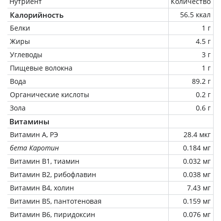
Нутриент
Количество
Калорийность
56.5 ккал
Белки
1 г
Жиры
4.5 г
Углеводы
3 г
Пищевые волокна
1 г
Вода
89.2 г
Органические кислоты
0.2 г
Зола
0.6 г
Витамины
Витамин А, РЭ
28.4 мкг
бета Каротин
0.184 мг
Витамин В1, тиамин
0.032 мг
Витамин В2, рибофлавин
0.038 мг
Витамин В4, холин
7.43 мг
Витамин В5, пантотеновая
0.159 мг
Витамин В6, пиридоксин
0.076 мг