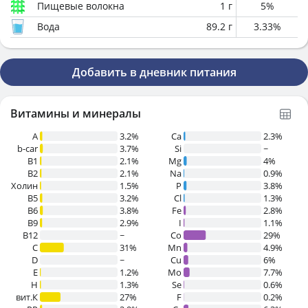
Пищевые волокна
1
г
5
%
Вода
89.2
г
3.33
%
Добавить в дневник питания
Витамины и минералы
A
3.2%
Ca
2.3%
b-car
3.7%
Si
~
В1
2.1%
Mg
4%
B2
2.1%
Na
0.9%
Холин
1.5%
P
3.8%
B5
3.2%
Cl
1.3%
B6
3.8%
Fe
2.8%
B9
2.9%
I
1.1%
B12
~
Co
29%
C
31%
Mn
4.9%
D
~
Cu
6%
E
1.2%
Mo
7.7%
H
1.3%
Se
0.6%
вит.К
27%
F
0.2%