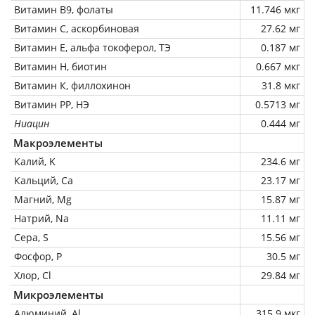
Витамин В9, фолаты
11.746 мкг
Витамин C, аскорбиновая
27.62 мг
Витамин Е, альфа токоферол, ТЭ
0.187 мг
Витамин Н, биотин
0.667 мкг
Витамин К, филлохинон
31.8 мкг
Витамин РР, НЭ
0.5713 мг
Ниацин
0.444 мг
Макроэлементы
Калий, K
234.6 мг
Кальций, Ca
23.17 мг
Магний, Mg
15.87 мг
Натрий, Na
11.11 мг
Сера, S
15.56 мг
Фосфор, P
30.5 мг
Хлор, Cl
29.84 мг
Микроэлементы
Алюминий, Al
315.9 мкг