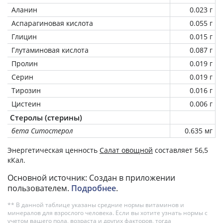
Аланин
0.023 г
Аспарагиновая кислота
0.055 г
Глицин
0.015 г
Глутаминовая кислота
0.087 г
Пролин
0.019 г
Серин
0.019 г
Тирозин
0.016 г
Цистеин
0.006 г
Стеролы (стерины)
бета Ситостерол
0.635 мг
Энергетическая ценность
Салат овощной
составляет 56,5
кКал.
Основной источник: Создан в приложении
пользователем.
Подробнее
.
** В данной таблице указаны средние нормы витаминов и
минералов для взрослого человека. Если вы хотите узнать нормы с
учетом вашего пола, возраста и других факторов, тогда