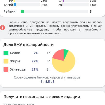
PP
2.9%
Cr
6.3%
Калий
9.4%
Zn
1.6%
Рейтинг
5
Большинство продуктов не может содержать полный набор
витаминов и минералов. Поэтому важно употреблять в пищу
разннообразные продукты, чтобы восполнять потребности
организма в витаминах и минералах.
Доля БЖУ в калорийности
Белки
7
%
1
г
Жиры
72
%
5
г
Углеводы
21
%
3
г
Соотношение белков, жиров и углеводов
1 : 4.5 : 3
Получите персональные рекомендации
Укажите вашу цель