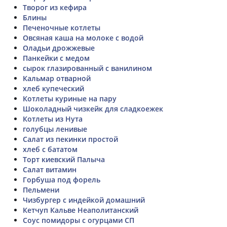
Творог из кефира
Блины
Печеночные котлеты
Овсяная каша на молоке с водой
Оладьи дрожжевые
Панкейки с медом
сырок глазированный с ванилином
Кальмар отварной
хлеб купеческий
Котлеты куриные на пару
Шоколадный чизкейк для сладкоежек
Котлеты из Нута
голубцы ленивые
Салат из пекинки простой
хлеб с бататом
Торт киевский Палыча
Салат витамин
Горбуша под форель
Пельмени
Чизбургер с индейкой домашний
Кетчуп Кальве Неаполитанский
Соус помидоры с огурцами СП