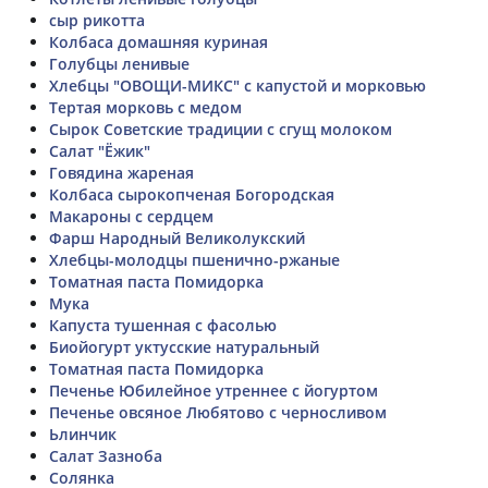
сыр рикотта
Колбаса домашняя куриная
Голубцы ленивые
Хлебцы "ОВОЩИ-МИКС" с капустой и морковью
Тертая морковь с медом
Сырок Советские традиции с сгущ молоком
Салат "Ёжик"
Говядина жареная
Колбаса сырокопченая Богородская
Макароны с сердцем
Фарш Народный Великолукский
Хлебцы-молодцы пшенично-ржаные
Томатная паста Помидорка
Мука
Капуста тушенная с фасолью
Биойогурт уктусские натуральный
Томатная паста Помидорка
Печенье Юбилейное утреннее с йогуртом
Печенье овсяное Любятово с черносливом
Ьлинчик
Салат Зазноба
Солянка