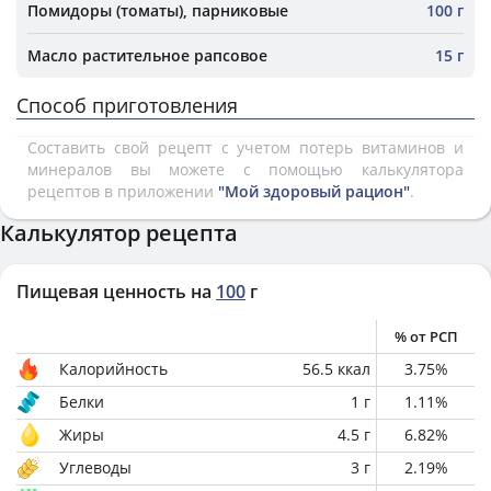
Помидоры (томаты), парниковые
100 г
Масло растительное рапсовое
15 г
Способ приготовления
Составить свой рецепт с учетом потерь витаминов и
минералов вы можете с помощью калькулятора
рецептов в приложении
"Мой здоровый рацион"
.
Калькулятор рецепта
Пищевая ценность на
100
г
% от РСП
Калорийность
56.5
ккал
3.75
%
Белки
1
г
1.11
%
Жиры
4.5
г
6.82
%
Углеводы
3
г
2.19
%