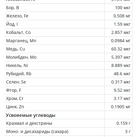
Бор, B
100 мкг
Железо, Fe
0.508 мг
Йод, I
1.59 мкг
Кобальт, Co
2.857 мкг
Марганец, Mn
0.0984 мг
Медь, Cu
60.32 мкг
Молибден, Mo
5.397 мкг
Никель, Ni
8.889 мкг
Рубидий, Rb
48.6 мкг
Селен, Se
0.317 мкг
Фтор, F
9.52 мкг
Хром, Cr
3.17 мкг
Цинк, Zn
0.1905 мг
Усвояемые углеводы
Крахмал и декстрины
0.159 г
Моно- и дисахариды (сахара)
3 г