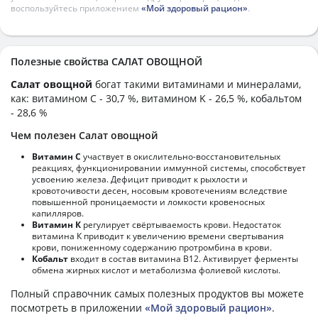
воспользуйтесь приложением
«Мой здоровый рацион»
.
Полезные свойства САЛАТ ОВОЩНОЙ
Салат овощной
богат такими витаминами и минералами,
как: витамином C - 30,7 %, витамином K - 26,5 %, кобальтом
- 28,6 %
Чем полезен Салат овощной
Витамин С
участвует в окислительно-восстановительных
реакциях, функционировании иммунной системы, способствует
усвоению железа. Дефицит приводит к рыхлости и
кровоточивости десен, носовым кровотечениям вследствие
повышенной проницаемости и ломкости кровеносных
капилляров.
Витамин К
регулирует свёртываемость крови. Недостаток
витамина К приводит к увеличению времени свертывания
крови, пониженному содержанию протромбина в крови.
Кобальт
входит в состав витамина В12. Активирует ферменты
обмена жирных кислот и метаболизма фолиевой кислоты.
Полный справочник самых полезных продуктов вы можете
посмотреть в приложении
«Мой здоровый рацион»
.