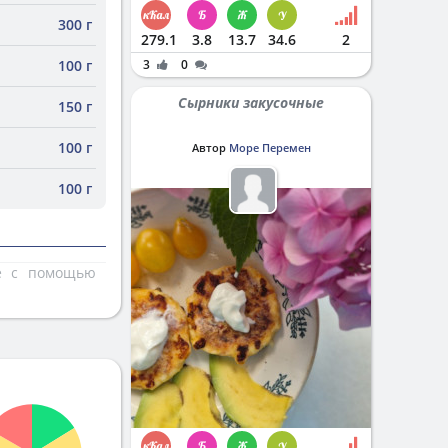
300 г
279.1
3.8
13.7
34.6
2
100 г
3
0
Сырники закусочные
150 г
100 г
Автор
Море Перемен
100 г
те с помощью