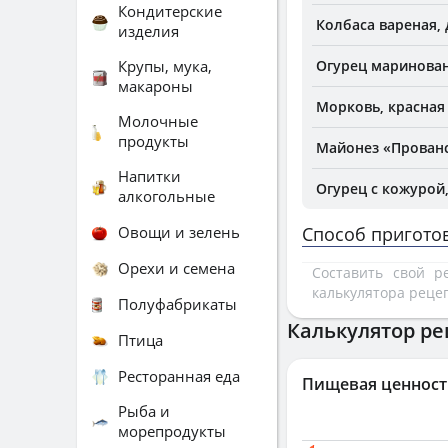
Кондитерские
Колбаса вареная,
изделия
Крупы, мука,
Огурец маринова
макароны
Морковь, красная 
Молочные
продукты
Майонез «Прован
Напитки
Огурец с кожурой
алкогольные
Овощи и зелень
Способ пригото
Орехи и семена
Составить свой 
калькулятора реце
Полуфабрикаты
Калькулятор ре
Птица
Ресторанная еда
Пищевая ценност
Рыба и
морепродукты