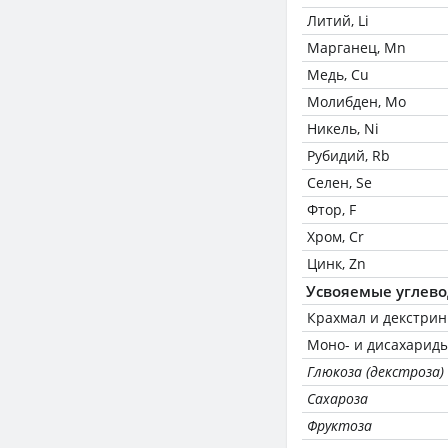
Литий, Li
Марганец, Mn
Медь, Cu
Молибден, Mo
Никель, Ni
Рубидий, Rb
Селен, Se
Фтор, F
Хром, Cr
Цинк, Zn
Усвояемые углев
Крахмал и декстри
Моно- и дисахариды
Глюкоза (декстроза)
Сахароза
Фруктоза