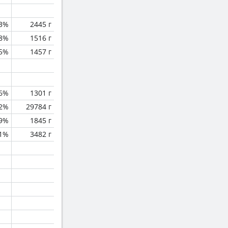
3%
2445 г
.8%
1516 г
5%
1457 г
.6%
1301 г
.2%
29784 г
.9%
1845 г
.1%
3482 г