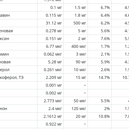
0.1 мг
1.5 мг
6.7%
4
лавин
0.115 мг
1.8 мг
6.4%
4
31.12 мг
500 мг
6.2%
4
еновая
0.278 мг
5 мг
5.6%
4
оксин
0.151 мг
2 мг
7.6%
5
6.77 мкг
400 мкг
1.7%
1
амин
0.062 мкг
3 мкг
2.1%
1
новая
5.28 мг
90 мг
5.9%
4
ферол
0.261 мкг
10 мкг
2.6%
1
окоферол, ТЭ
2.209 мг
15 мг
14.7%
10
0.001 мг
~
0.002 мг
~
2.773 мкг
50 мкг
5.5%
инон
2.4 мкг
120 мкг
2%
1
2.1612 мг
20 мг
10.8%
7
0.922 мг
~