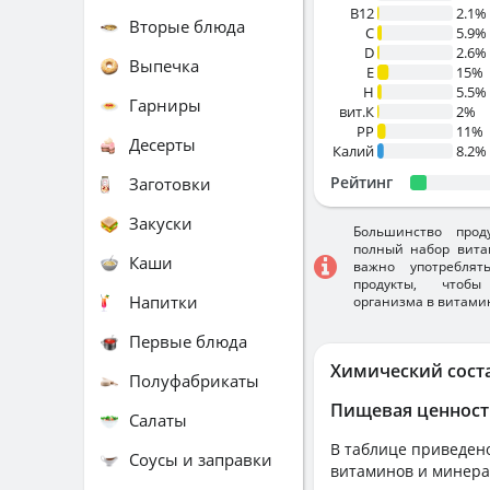
B12
2.1%
Вторые блюда
C
5.9%
D
2.6%
Выпечка
E
15%
H
5.5%
Гарниры
вит.К
2%
PP
11%
Десерты
Калий
8.2%
Рейтинг
Заготовки
Закуски
Большинство прод
полный набор вита
Каши
важно употребля
продукты, чтобы
Напитки
организма в витами
Первые блюда
Химический сост
Полуфабрикаты
Пищевая ценност
Салаты
В таблице приведено
Соусы и заправки
витаминов и минера