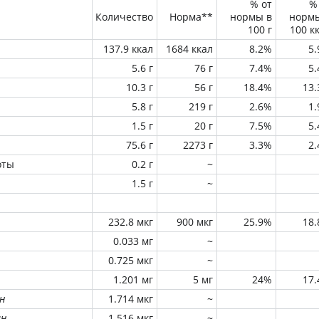
% от
%
Количество
Норма**
нормы в
норм
100 г
100 к
137.9 ккал
1684 ккал
8.2%
5
5.6 г
76 г
7.4%
5
10.3 г
56 г
18.4%
13
5.8 г
219 г
2.6%
1
1.5 г
20 г
7.5%
5
75.6 г
2273 г
3.3%
2
оты
0.2 г
~
1.5 г
~
232.8 мкг
900 мкг
25.9%
18
0.033 мг
~
0.725 мкг
~
1.201 мг
5 мг
24%
17
н
1.714 мкг
~
ин
1.516 мкг
~