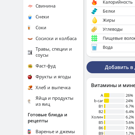
Калорийность
Свинина
Белки
Снеки
Жиры
Соки
Углеводы
Сосиски и колбаса
Пищевые воло
Вода
Травы, специи и
соусы
Фаст-фуд
Добавить в
Фрукты и ягоды
Витамины и мин
Хлеб и выпечка
A
26%
Яйца и продукты
b-car
24%
из яиц
В1
6.7%
B2
6.4%
Готовые блюда и
Холин
6.2%
рецепты
B5
5.6%
B6
7.6%
Варенье и джемы
B9
1.7%