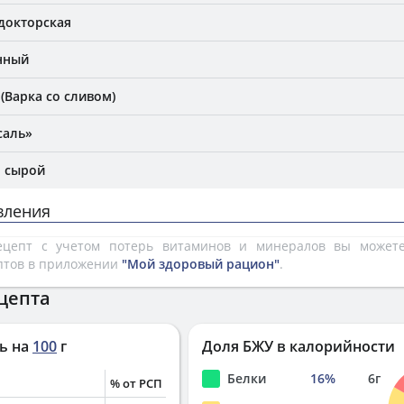
 докторская
нный
(Варка со сливом)
саль»
, сырой
вления
рецепт с учетом потерь витаминов и минералов вы може
птов в приложении
"Мой здоровый рацион"
.
цепта
ь на
100
г
Доля БЖУ в калорийности
Белки
16
%
6
г
% от РСП