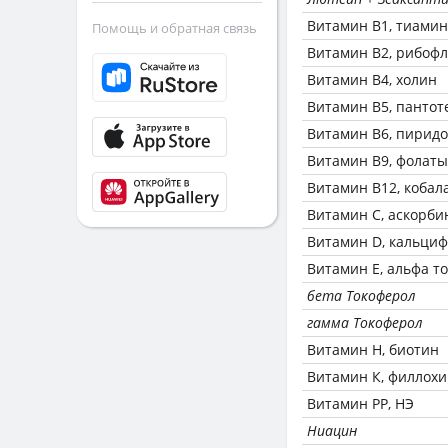
Витамин В1, тиамин
Помощь и обратная связь
Витамин В2, рибоф
Витамин В4, холин
Витамин В5, пантот
Витамин В6, пирид
Витамин В9, фолаты
Витамин В12, кобал
Витамин C, аскорби
Витамин D, кальци
Витамин Е, альфа т
бета Токоферол
гамма Токоферол
Витамин Н, биотин
Витамин К, филлох
Витамин РР, НЭ
Ниацин