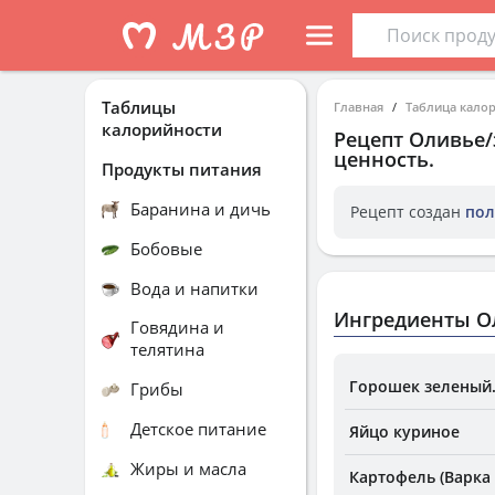
Таблицы
Главная
Таблица кало
калорийности
Рецепт
Оливье
ценность.
Продукты питания
Баранина и дичь
Рецепт создан
пол
Бобовые
Вода и напитки
Ингредиенты О
Говядина и
телятина
Горошек зеленый
Грибы
Детское питание
Яйцо куриное
Жиры и масла
Картофель (Варка 