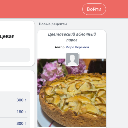
Войти
Новые рецепты
Цветаевский яблочный
ищевая
пирог
Автор
Море Перемен
300 г
180 г
300 г