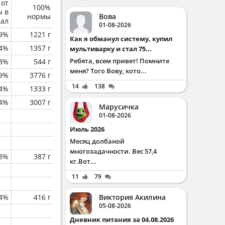
 от
100%
ы в
нормы
Вова
кал
01-08-2026
.9%
1221 г
Как я обманул систему, купил
.4%
1357 г
мультиварку и стал 75...
Ребята, всем привет! Помните
.3%
544 г
меня? Того Вову, кото...
.9%
3776 г
14
138
.4%
1333 г
.4%
3007 г
Марусичка
01-08-2026
Июль 2026
Месяц долбаной
многозадачности. Вес 57,4
.8%
387 г
кг.Вот...
11
79
.4%
416 г
Виктория Акилина
05-08-2026
Дневник питания за 04.08.2026