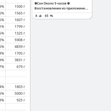
❄️Сон Около 5 часов ❄️
.9%
1500 г
Восстановление из приложени...
.6%
1565 г
8
65
.5%
1607 г
.1%
1799 г
.5%
1325 г
.2%
5908 г
.5%
4839 г
.3%
1705 г
.9%
3831 г
.7%
679 г
4%
1803 г
.5%
5000 г
.8%
925 г