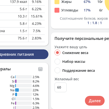
137.9
ккал
9.16
%
Жиры
67
%
10
г
5.6
г
6.22
%
Углеводы
17
%
6
г
10.3
г
15.61
%
Соотношение белков, жиров 
1 : 1.8 : 1
5.8
г
4.23
%
кна
1.5
г
7.5
%
75.6
г
2.83
%
Получите персональные р
Укажите вашу цель
Снижение веса
 дневник питания
Набор массы
ералы
Поддержание веса
Ca
2.5%
Желаемый вес
Si
8.2%
Mg
4.6%
Na
22%
P
12%
Cl
1.5%
Далее
Fe
6.3%
I
2.5%