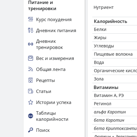
Питание и
Нутриент
тренировки
Курс похудения
Калорийность
Белки
Дневник питания
Жиры
Дневник
Углеводы
тренировок
Пищевые волокна
Вес и измерения
Вода
Общая лента
Органические кисл
Зола
Рецепты
Витамины
Статьи
Витамин А, РЭ
Истории успеха
Ретинол
альфа Каротин
Таблицы
калорийности
бета Каротин
бета Криптоксанти
Поиск
Лютеин + Зеаксант