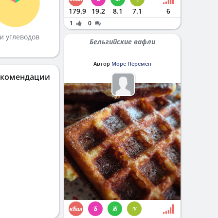
179.9
19.2
8.1
7.1
6
1
0
и углеводов
Бельгийские вафли
Автор
Море Перемен
екомендации