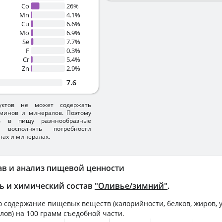
Co
26%
Mn
4.1%
Cu
6.6%
Mo
6.9%
Se
7.7%
F
0.3%
Cr
5.4%
Zn
2.9%
7.6
уктов не может содержать
минов и минералов. Поэтому
ть в пищу разннообразные
 восполнять потребности
нах и минералах.
ав и анализ пищевой ценности
ь и химический состав
"Оливье/зимний"
.
 содержание пищевых веществ (калорийности, белков, жиров, у
лов) на
100 грамм
съедобной части.