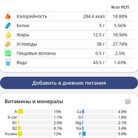
% от РСП
Калорийность
284.4
ккал
18.88
%
Белки
5
г
5.56
%
Жиры
12.5
г
18.94
%
Углеводы
38
г
27.74
%
Пищевые волокна
0.5
г
2.5
%
Вода
43.5
г
1.63
%
Добавить в дневник питания
Витамины и минералы
A
15%
Ca
4.9%
b-car
1.1%
Si
1.8%
В1
2.9%
Mg
2.1%
B2
8.1%
Na
3.4%
Холин
12%
P
9.9%