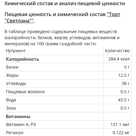
Химический состав и анализ пищевой ценности
Пищевая ценность и химический состав
"Торт
"Светлана""
.
В таблице приведено содержание пищевых веществ
(калорийности, белков, жиров, углеводов, витаминов и
минералов) на
100 грамм
съедобной части.
Нутриент
Количество
Калорийность
284.4 ккал
Белки
5 г
Жиры
12.5 г
Углеводы
38 г
Пищевые волокна
0.5 г
Вода
43.5 г
Зола
0.5 г
Витамины
Витамин А, РЭ
131.1 мкг
Ретинол
0.122 мг