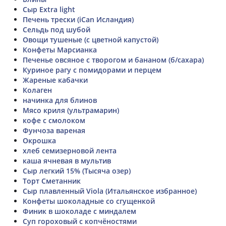
Сыр Extra light
Печень трески (iCan Исландия)
Сельдь под шубой
Овощи тушеные (с цветной капустой)
Конфеты Марсианка
Печенье овсяное с творогом и бананом (б/сахара)
Куриное рагу с помидорами и перцем
Жареные кабачки
Колаген
начинка для блинов
Мясо криля (ультрамарин)
кофе с смолоком
Фунчоза вареная
Окрошка
хлеб семизерновой лента
каша ячневая в мультив
Сыр легкий 15% (Тысяча озер)
Торт Сметанник
Сыр плавленный Viola (Итальянское избранное)
Конфеты шоколадные со сгущенкой
Финик в шоколаде с миндалем
Суп гороховый с копчёностями