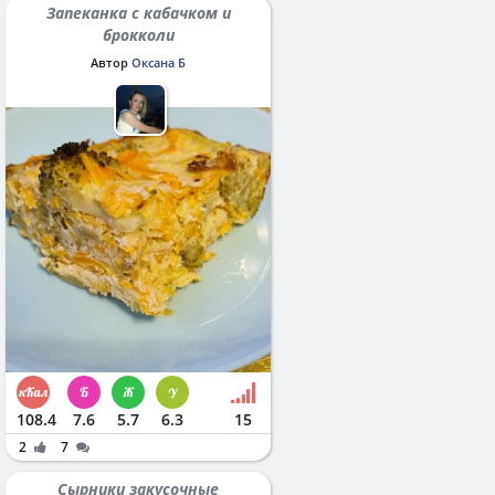
Запеканка с кабачком и
брокколи
Автор
Оксана Б
108.4
7.6
5.7
6.3
15
2
7
Сырники закусочные