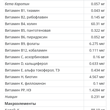
бета Каротин
0.057 мг
Витамин В1, тиамин
0.043 мг
Витамин В2, рибофлавин
0.145 мг
Витамин В4, холин
60.31 мг
Витамин В5, пантотеновая
0.322 мг
Витамин В6, пиридоксин
0.052 мг
Витамин В9, фолаты
6.275 мкг
Витамин В12, кобаламин
0.111 мкг
Витамин C, аскорбиновая
0.16 мг
Витамин D, кальциферол
0.633 мкг
Витамин Е, альфа токоферол, ТЭ
0.434 мг
Витамин Н, биотин
4.567 мкг
Витамин К, филлохинон
0.1 мкг
Витамин РР, НЭ
1.4284 мг
Ниацин
0.231 мг
Макроэлементы
Калий, K
88.19 мг