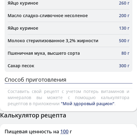
Яйцо куриное
260 г
Масло сладко-сливочное несоленое
200 г
Яйцо куриное
130 г
Молоко стерилизованное 3,2% жирности
500 г
Пшеничная мука, высшего сорта
80 г
Сахар песок
300 г
Способ приготовления
Составить свой рецепт с учетом потерь витаминов и
минералов вы можете с помощью калькулятора
рецептов в приложении
"Мой здоровый рацион"
.
Калькулятор рецепта
Пищевая ценность на
100
г