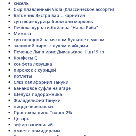
кисель
Сыр плавленный Viola (Классическое ассорти)
Батончик Экстра Бар L-карнитин
суп пюре курица брокколи морковь
Печінка курчати-бойлера "Наша Ряба"
Мимоза
суп овощной на мясном бульоне с мясом
заливной пирог с луком и яйцами
Печенье Липо ирис Диканьское 1 шт19 гр
Конфеты Q
конфета левушка
пирожок с курицей
Котлеты
Сякэ Калифорния Тануки
Банановое суфле на агаре
Шелуха подорожника
Филадельфия Тануки
пицца черепашки
Простоквашино Творог 2%
Цезарь
зефир ванильный
омлет с помидорами