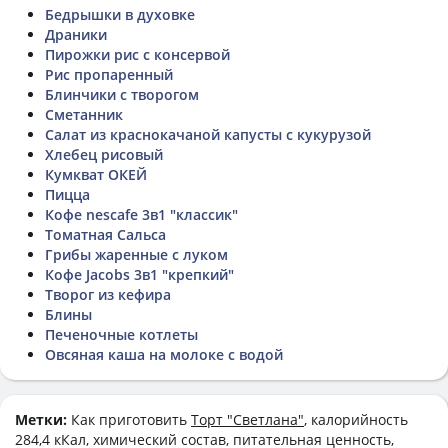
Бедрышки в духовке
Драники
Пирожки рис с консервой
Рис пропаренный
Блинчики с творогом
Сметанник
Салат из краснокачаной капусты с кукурузой
Хлебец рисовый
Кумкват ОКЕЙ
Пицца
Кофе nescafe 3в1 "классик"
Томатная Сальса
Грибы жаренные с луком
Кофе Jacobs 3в1 "крепкий"
Творог из кефира
Блины
Печеночные котлеты
Овсяная каша на молоке с водой
Метки:
Как приготовить
Торт "Светлана"
, калорийность
284,4 кКал, химический состав, питательная ценность,