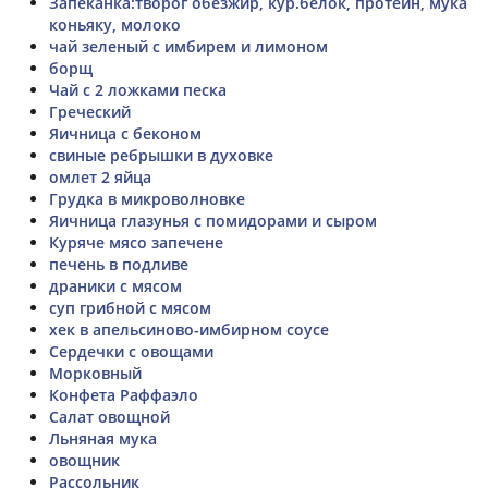
Запеканка:творог обезжир, кур.белок, протеин, мука
коньяку, молоко
чай зеленый с имбирем и лимоном
борщ
Чай с 2 ложками песка
Греческий
Яичница с беконом
свиные ребрышки в духовке
омлет 2 яйца
Грудка в микроволновке
Яичница глазунья с помидорами и сыром
Куряче мясо запечене
печень в подливе
драники с мясом
суп грибной с мясом
хек в апельсиново-имбирном соусе
Сердечки с овощами
Морковный
Конфета Раффаэло
Салат овощной
Льняная мука
овощник
Рассольник