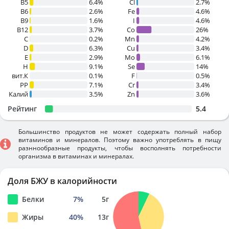
B5
6.4%
Cl
2.7%
B6
2.6%
Fe
4.6%
B9
1.6%
I
4.6%
B12
3.7%
Co
26%
C
0.2%
Mn
4.2%
D
6.3%
Cu
3.4%
E
2.9%
Mo
6.1%
H
9.1%
Se
14%
вит.К
0.1%
F
0.5%
PP
7.1%
Cr
3.4%
Калий
3.5%
Zn
3.6%
Рейтинг
5.4
Большинство продуктов не может содержать полный набор
витаминов и минералов. Поэтому важно употреблять в пищу
разннообразные продукты, чтобы восполнять потребности
организма в витаминах и минералах.
Доля БЖУ в калорийности
Белки
7
%
5
г
Жиры
40
%
13
г