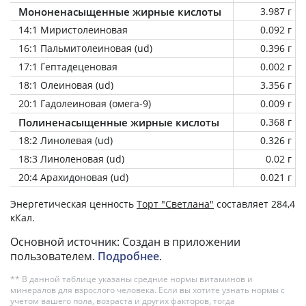
Мононенасыщенные жирные кислоты
3.987 г
14:1 Миристолеиновая
0.092 г
16:1 Пальмитолеиновая (ud)
0.396 г
17:1 Гептадеценовая
0.002 г
18:1 Олеиновая (ud)
3.356 г
20:1 Гадолеиновая (омега-9)
0.009 г
Полиненасыщенные жирные кислоты
0.368 г
18:2 Линолевая (ud)
0.326 г
18:3 Линоленовая (ud)
0.02 г
20:4 Арахидоновая (ud)
0.021 г
Энергетическая ценность
Торт "Светлана"
составляет 284,4
кКал.
Основной источник: Создан в приложении
пользователем.
Подробнее
.
** В данной таблице указаны средние нормы витаминов и
минералов для взрослого человека. Если вы хотите узнать нормы с
учетом вашего пола, возраста и других факторов, тогда