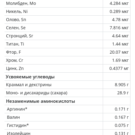
Молибден, Mo
4.284 мкг
Никель, Ni
0.289 мкг
Олово, Sn
4.78 мкг
Селен, Se
7.816 мкг
Стронций, Sr
4.64 мкг
Титан, Ti
1.44 мкг
Фтор, F
20.07 мкг
Хром, Cr
1.69 мкг
Цинк, Zn
0.4377 мг
Усвояемые углеводы
Крахмал и декстрины
8.905 г
Моно- и дисахариды (сахара)
28.9 г
Незаменимые аминокислоты
Аргинин*
0.171 г
Валин
0.167 г
Гистидин*
0.075 г
Изолейцин
0.131 г