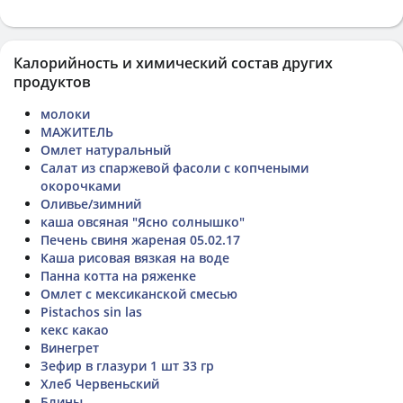
Калорийность и химический состав других
продуктов
молоки
МАЖИТЕЛЬ
Омлет натуральный
Салат из спаржевой фасоли с копчеными
окорочками
Оливье/зимний
каша овсяная "Ясно солнышко"
Печень свиня жареная 05.02.17
Каша рисовая вязкая на воде
Панна котта на ряженке
Омлет с мексиканской смесью
Pistachos sin las
кекс какао
Винегрет
Зефир в глазури 1 шт 33 гр
Хлеб Червеньский
Блины