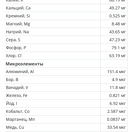
Кальций, Ca
49.27 мг
Кремний, Si
0.525 мг
Магний, Mg
8.48 мг
Натрий, Na
43.65 мг
Сера, S
47.23 мг
Фосфор, P
79.1 мг
Хлор, Cl
63.19 мг
Микроэлементы
Алюминий, Al
151.4 мкг
Бор, B
4.9 мкг
Ванадий, V
11.8 мкг
Железо, Fe
0.821 мг
Йод, I
6.92 мкг
Кобальт, Co
2.587 мкг
Марганец, Mn
0.0837 мг
Медь, Cu
33.54 мкг