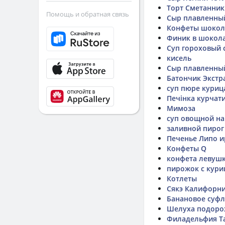
Торт Сметанник
Помощь и обратная связь
Сыр плавленный
Конфеты шокол
Финик в шокол
Суп гороховый 
кисель
Сыр плавленный 
Батончик Экстр
суп пюре куриц
Печінка курчат
Мимоза
суп овощной на
заливной пирог
Печенье Липо и
Конфеты Q
конфета левуш
пирожок с кури
Котлеты
Сякэ Калифорни
Банановое суфл
Шелуха подоро
Филадельфия Т