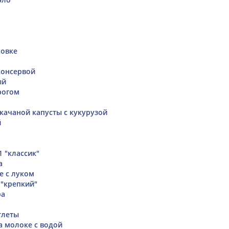
ховке
консервой
ый
рогом
окачаной капусты с кукурузой
й
1 "классик"
а
е с луком
 "крепкий"
ра
тлеты
а молоке с водой