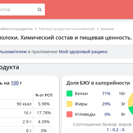
рийности продуктов
Таблица продуктов пользователей
молоки
молоки
. Химический состав и пищевая ценность.
льзователем
в приложении
Мой здоровый рацион
.
одукта
ь на
100
г
Доля БЖУ в калорийности
Белки
71
%
16
г
% от РСП
90
ккал
5.98
%
Жиры
29
%
3
г
16
г
17.78
%
Углеводы
0
%
0
г
2.9
г
4.39
%
Соотношение белков, жиров 
1 : 0.2 : 0
0
г
0
%