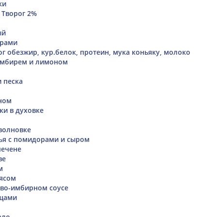
ки
 Творог 2%
ый
орами
г обезжир, кур.белок, протеин, мука коньяку, молоко
имбирем и лимоном
и песка
ном
и в духовке
волновке
ья с помидорами и сыром
печене
ве
м
мясом
ово-имбирном соусе
ощами
эло