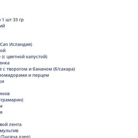
 1 шт 33 гр
ий
iCan Исландия)
бой
(с цветной капустой)
анка
 с творогом и бананом (б/сахара)
 помидорами и перцем
ки
инов
ьтрамарин)
м
я
вой лента
 мультив
(Тысяча озер)