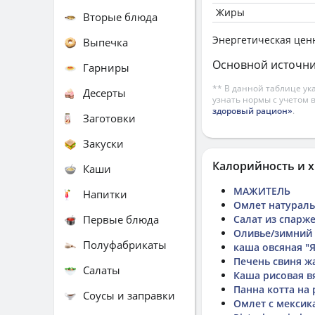
Жиры
Вторые блюда
Энергетическая цен
Выпечка
Основной источни
Гарниры
** В данной таблице ук
Десерты
узнать нормы с учетом 
здоровый рацион»
.
Заготовки
Закуски
Калорийность и х
Каши
МАЖИТЕЛЬ
Напитки
Омлет натурал
Первые блюда
Салат из спарж
Оливье/зимний
Полуфабрикаты
каша овсяная "
Печень свиня жа
Салаты
Каша рисовая в
Панна котта на
Соусы и заправки
Омлет с мексик