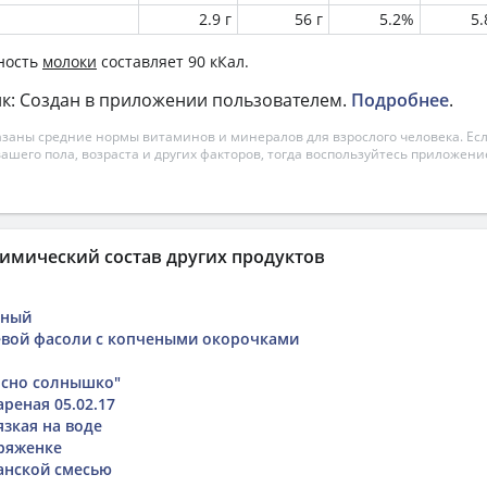
2.9 г
56 г
5.2%
5
ность
молоки
составляет 90 кКал.
к: Создан в приложении пользователем.
Подробнее
.
азаны средние нормы витаминов и минералов для взрослого человека. Есл
вашего пола, возраста и других факторов, тогда воспользуйтесь приложен
имический состав других продуктов
ьный
евой фасоли с копчеными окорочками
Ясно солнышко"
реная 05.02.17
язкая на воде
 ряженке
анской смесью