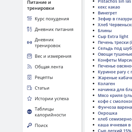
Pistachos sin las
Питание и
кекс какао
тренировки
Винегрет
Курс похудения
Зефир в глазури
Хлеб Червеньск
Дневник питания
Блины
Сыр Extra light
Дневник
Печень трески (
тренировок
Сельдь под шу
Овощи тушеные 
Вес и измерения
Конфеты Марси
Печенье овсяное
Общая лента
Куриное рагу с
Рецепты
Жареные кабач
Колаген
Статьи
начинка для бл
Мясо криля (ул
Истории успеха
кофе с смолоко
Фунчоза варена
Таблицы
Окрошка
калорийности
хлеб семизерно
каша ячневая в
Поиск
Сыр легкий 15% 