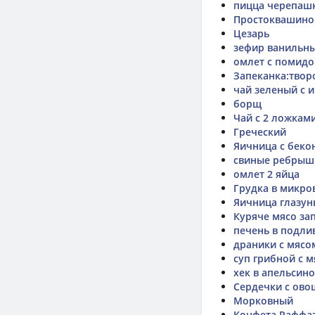
пицца черепаш
Простоквашино
Цезарь
зефир ванильн
омлет с помид
Запеканка:творо
чай зеленый с 
борщ
Чай с 2 ложкам
Греческий
Яичница с беко
свиные ребрышк
омлет 2 яйца
Грудка в микро
Яичница глазун
Куряче мясо за
печень в подли
драники с мясо
суп грибной с 
хек в апельсин
Сердечки с ов
Морковный
Конфета Раффа