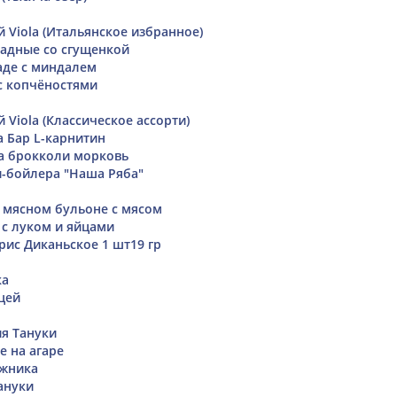
 Viola (Итальянское избранное)
адные со сгущенкой
аде с миндалем
с копчёностями
Viola (Классическое ассорти)
а Бар L-карнитин
а брокколи морковь
и-бойлера "Наша Ряба"
 мясном бульоне с мясом
 с луком и яйцами
рис Диканьское 1 шт19 гр
ка
цей
я Тануки
е на агаре
жника
ануки