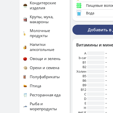
Кондитерские
Пищевые воло
изделия
Вода
Крупы, мука,
макароны
Добавить в
Молочные
продукты
Напитки
Витамины и мин
алкогольные
A
~
b-car
~
Овощи и зелень
В1
~
B2
~
Орехи и семена
Холин
~
B5
~
Полуфабрикаты
B6
~
B9
~
Птица
B12
~
C
~
Ресторанная еда
D
~
E
~
Рыба и
H
~
морепродукты
вит.К
~