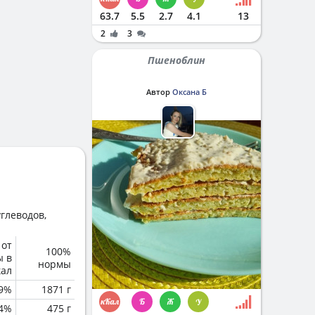
63.7
5.5
2.7
4.1
13
2
3
Пшеноблин
Автор
Оксана Б
глеводов,
 от
100%
ы в
нормы
кал
.9%
1871 г
.4%
475 г