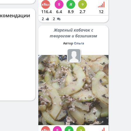
116.4
6.4
8.9
2.7
12
екомендации
2
2
Жареный кабачок с
творогом и базиликом
Автор
Ольга