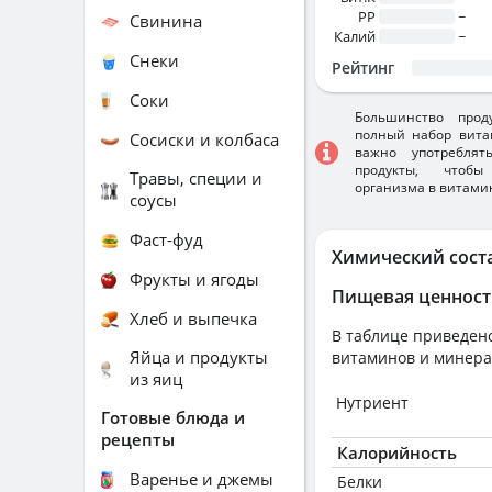
PP
~
Свинина
Калий
~
Снеки
Рейтинг
Соки
Большинство прод
полный набор вита
Сосиски и колбаса
важно употребля
продукты, чтобы
Травы, специи и
организма в витами
соусы
Фаст-фуд
Химический сост
Фрукты и ягоды
Пищевая ценност
Хлеб и выпечка
В таблице приведено
Яйца и продукты
витаминов и минера
из яиц
Нутриент
Готовые блюда и
рецепты
Калорийность
Варенье и джемы
Белки