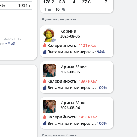
178.2
6.8
4
27.6
7
.8%
1931 г
4
10
Лучшие рационы
Карина
2026-08-06
и вы хотите
ием
«Мой
Калорийность:
1121 кКал
Витамины и минералы:
94%
Ирина Макс
2026-08-05
Калорийность:
1397 кКал
Витамины и минералы:
100%
Ирина Макс
2026-08-04
Калорийность:
1412 кКал
Витамины и минералы:
100%
Интересные блоги