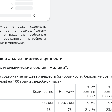
Cr
~
Zn
~
0
уктов не может содержать
минов и минералов. Поэтому
ть в пищу разннообразные
 восполнять потребности
нах и минералах.
ав и анализ пищевой ценности
ь и химический состав
"молоки"
.
 содержание пищевых веществ (калорийности, белков, жиров, у
лов) на
100 грамм
съедобной части.
% от
%
Количество
Норма**
нормы в
норм
100 г
100 к
90 ккал
1684 ккал
5.3%
5
16 г
76 г
21.1%
23