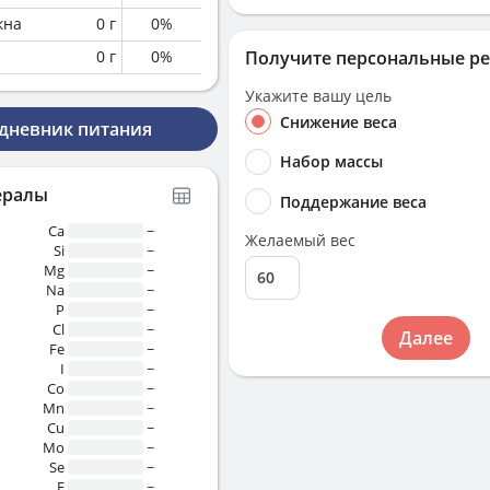
кна
0
г
0
%
0
г
0
%
Получите персональные р
Укажите вашу цель
Снижение веса
 дневник питания
Набор массы
ералы
Поддержание веса
Ca
~
Желаемый вес
Si
~
Mg
~
Na
~
P
~
Cl
~
Далее
Fe
~
I
~
Co
~
Mn
~
Cu
~
Mo
~
Se
~
F
~