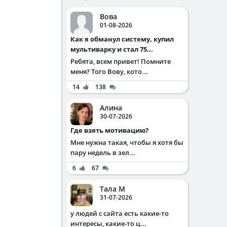
Вова
01-08-2026
Как я обманул систему, купил
мультиварку и стал 75...
Ребята, всем привет! Помните
меня? Того Вову, кото...
14
138
Алина
30-07-2026
Где взять мотивацию?
Мне нужна такая, чтобы я хотя бы
пару недель в зел...
6
67
Тала М
31-07-2026
у людей с сайта есть какие-то
интересы, какие-то ц...