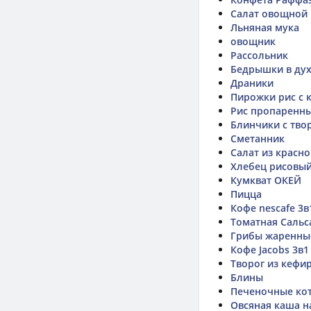
Салат овощной
Льняная мука
овощник
Рассольник
Бедрышки в ду
Драники
Пирожки рис с 
Рис пропаренн
Блинчики с тво
Сметанник
Салат из красн
Хлебец рисовы
Кумкват ОКЕЙ
Пицца
Кофе nescafe 3в
Томатная Сальс
Грибы жаренны
Кофе Jacobs 3в1
Творог из кефи
Блины
Печеночные ко
Овсяная каша н