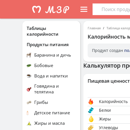
Таблицы
Главная
Таблица кало
калорийности
Калорийность
Продукты питания
Продукт создан
по
Баранина и дичь
Калькулятор пр
Бобовые
Вода и напитки
Пищевая ценност
Говядина и
телятина
Калорийность
Грибы
Белки
Детское питание
Жиры
Жиры и масла
Углеводы