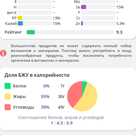
E
~
Mo
~
H
~
Se
15%
вит.К
~
F
~
PP
13%
Cr
~
Калий
15%
Zn
5.3%
Рейтинг
9.3
Большинство продуктов не может содержать полный набор
витаминов и минералов. Поэтому важно употреблять в пищу
разннообразные продукты, чтобы восполнять потребности
организма в витаминах и минералах.
Доля БЖУ в калорийности
Белки
6
%
7
г
Жиры
55
%
30
г
Углеводы
39
%
49
г
Соотношение белков, жиров и углеводов
1 : 4.3 : 6.9