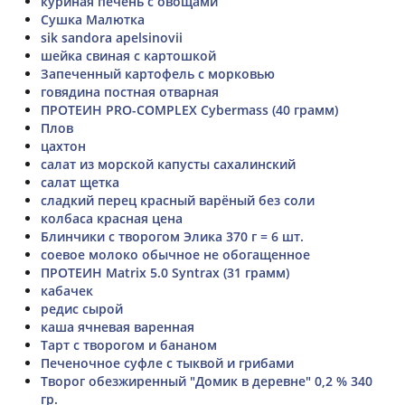
куриная печень с овощами
Сушка Малютка
sik sandora apelsinovii
шейка свиная с картошкой
Запеченный картофель с морковью
говядина постная отварная
ПРОТЕИН PRO-COMPLEX Cybermass (40 грамм)
Плов
цахтон
салат из морской капусты сахалинский
салат щетка
сладкий перец красный варёный без соли
колбаса красная цена
Блинчики с творогом Элика 370 г = 6 шт.
соевое молоко обычное не обогащенное
ПРОТЕИН Matrix 5.0 Syntrax (31 грамм)
кабачек
редис сырой
каша ячневая варенная
Тарт с творогом и бананом
Печеночное суфле с тыквой и грибами
Творог обезжиренный "Домик в деревне" 0,2 % 340
гр.