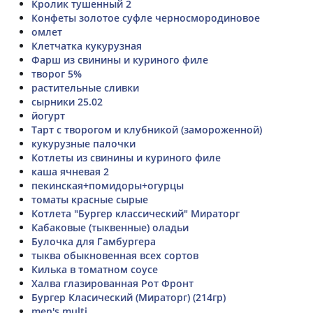
Кролик тушенный 2
Конфеты золотое суфле черносмородиновое
омлет
Клетчатка кукурузная
Фарш из свинины и куриного филе
творог 5%
растительные сливки
сырники 25.02
йогурт
Тарт с творогом и клубникой (замороженной)
кукурузные палочки
Котлеты из свинины и куриного филе
каша ячневая 2
пекинская+помидоры+огурцы
томаты красные сырые
Котлета "Бургер классический" Мираторг
Кабаковые (тыквенные) оладьи
Булочка для Гамбургера
тыква обыкновенная всех сортов
Килька в томатном соусе
Халва глазированная Рот Фронт
Бургер Класический (Мираторг) (214гр)
men's multi