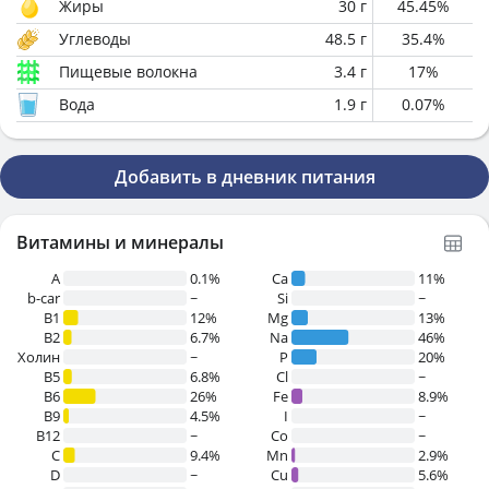
Жиры
30
г
45.45
%
Углеводы
48.5
г
35.4
%
Пищевые волокна
3.4
г
17
%
Вода
1.9
г
0.07
%
Добавить в дневник питания
Витамины и минералы
A
0.1%
Ca
11%
b-car
~
Si
~
В1
12%
Mg
13%
B2
6.7%
Na
46%
Холин
~
P
20%
B5
6.8%
Cl
~
B6
26%
Fe
8.9%
B9
4.5%
I
~
B12
~
Co
~
C
9.4%
Mn
2.9%
D
~
Cu
5.6%