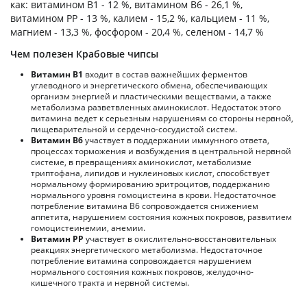
как: витамином B1 - 12 %, витамином B6 - 26,1 %,
витамином PP - 13 %, калием - 15,2 %, кальцием - 11 %,
магнием - 13,3 %, фосфором - 20,4 %, селеном - 14,7 %
Чем полезен Крабовые чипсы
Витамин В1
входит в состав важнейших ферментов
углеводного и энергетического обмена, обеспечивающих
организм энергией и пластическими веществами, а также
метаболизма разветвленных аминокислот. Недостаток этого
витамина ведет к серьезным нарушениям со стороны нервной,
пищеварительной и сердечно-сосудистой систем.
Витамин В6
участвует в поддержании иммунного ответа,
процессах торможения и возбуждения в центральной нервной
системе, в превращениях аминокислот, метаболизме
триптофана, липидов и нуклеиновых кислот, способствует
нормальному формированию эритроцитов, поддержанию
нормального уровня гомоцистеина в крови. Недостаточное
потребление витамина В6 сопровождается снижением
аппетита, нарушением состояния кожных покровов, развитием
гомоцистеинемии, анемии.
Витамин РР
участвует в окислительно-восстановительных
реакциях энергетического метаболизма. Недостаточное
потребление витамина сопровождается нарушением
нормального состояния кожных покровов, желудочно-
кишечного тракта и нервной системы.