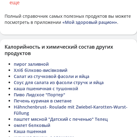
еще
Полный справочник самых полезных продуктов вы можете
посмотреть в приложении
«Мой здоровый рацион»
.
Калорийность и химический состав других
продуктов
пирог заливной
Хліб білково-висівковий
Салат из стучковой фасоли и яйца
Соус для салата из фасоли стручк и яйца
каша пшеничная с тушонкой
Пиво Лидское "Портер"
Печень куриная в сметане
Hähnchenbrust- Roulade mit Zwiebel-Karotten-Wurst-
Füllung
паштет мясной "Датский с печенью" Телец
омлет белковый
Каша пшенная