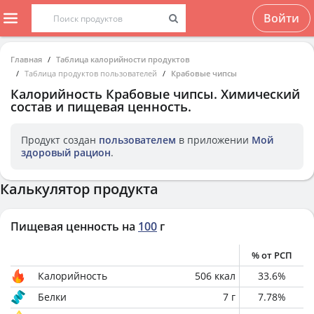
Войти
Главная
Таблица калорийности продуктов
Таблица продуктов пользователей
Крабовые чипсы
Калорийность
Крабовые чипсы
. Химический
состав и пищевая ценность.
Продукт создан
пользователем
в приложении
Мой
здоровый рацион
.
Калькулятор продукта
Пищевая ценность на
100
г
% от РСП
Калорийность
506
ккал
33.6
%
Белки
7
г
7.78
%