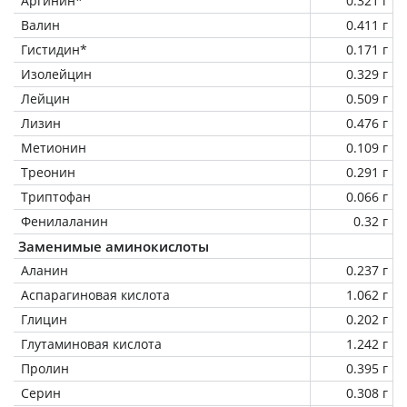
Аргинин*
0.321 г
Валин
0.411 г
Гистидин*
0.171 г
Изолейцин
0.329 г
Лейцин
0.509 г
Лизин
0.476 г
Метионин
0.109 г
Треонин
0.291 г
Триптофан
0.066 г
Фенилаланин
0.32 г
Заменимые аминокислоты
Аланин
0.237 г
Аспарагиновая кислота
1.062 г
Глицин
0.202 г
Глутаминовая кислота
1.242 г
Пролин
0.395 г
Серин
0.308 г