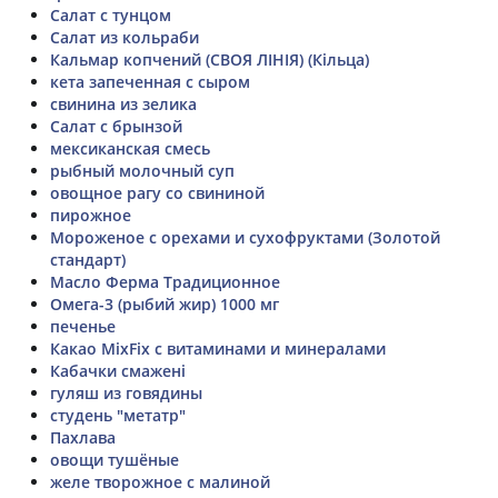
Салат с тунцом
Салат из кольраби
Кальмар копчений (СВОЯ ЛІНІЯ) (Кільца)
кета запеченная с сыром
свинина из зелика
Салат с брынзой
мексиканская смесь
рыбный молочный суп
овощное рагу со свининой
пирожное
Мороженое с орехами и сухофруктами (Золотой
стандарт)
Масло Ферма Традиционное
Омега-3 (рыбий жир) 1000 мг
печенье
Какао MixFix с витаминами и минералами
Кабачки смажені
гуляш из говядины
студень "метатр"
Пахлава
овощи тушёные
желе творожное с малиной