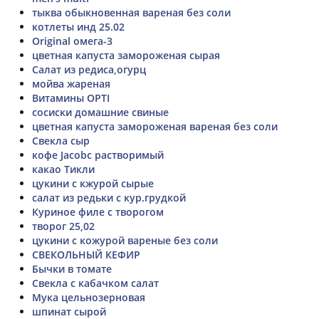
тыква обыкновенная вареная без соли
котлеты инд 25.02
Original омега-3
цветная капуста замороженая сырая
Салат из редиса,огурц
мойва жареная
Витамины OPTI
сосиски домашние свиные
цветная капуста замороженая вареная без соли
Свекла сыр
кофе Jacobc растворимый
какао Тикли
цукини с кжурой сырые
салат из редьки с кур.грудкой
Куриное филе с творогом
творог 25,02
цукини с кожурой вареные без соли
СВЕКОЛЬНЫЙ КЕФИР
Бычки в томате
Свекла с кабачком салат
Мука цельнозерновая
шпинат сырой