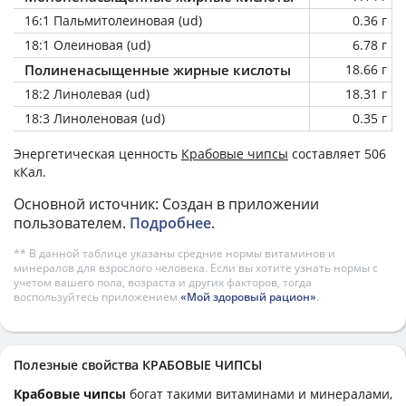
16:1 Пальмитолеиновая (ud)
0.36 г
18:1 Олеиновая (ud)
6.78 г
Полиненасыщенные жирные кислоты
18.66 г
18:2 Линолевая (ud)
18.31 г
18:3 Линоленовая (ud)
0.35 г
Энергетическая ценность
Крабовые чипсы
составляет 506
кКал.
Основной источник: Создан в приложении
пользователем.
Подробнее
.
** В данной таблице указаны средние нормы витаминов и
минералов для взрослого человека. Если вы хотите узнать нормы с
учетом вашего пола, возраста и других факторов, тогда
воспользуйтесь приложением
«Мой здоровый рацион»
.
Полезные свойства КРАБОВЫЕ ЧИПСЫ
Крабовые чипсы
богат такими витаминами и минералами,