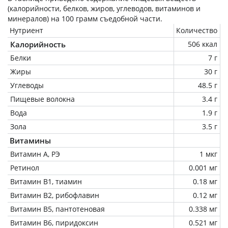
(калорийности, белков, жиров, углеводов, витаминов и
минералов) на
100 грамм
съедобной части.
Нутриент
Количество
Калорийность
506 ккал
Белки
7 г
Жиры
30 г
Углеводы
48.5 г
Пищевые волокна
3.4 г
Вода
1.9 г
Зола
3.5 г
Витамины
Витамин А, РЭ
1 мкг
Ретинол
0.001 мг
Витамин В1, тиамин
0.18 мг
Витамин В2, рибофлавин
0.12 мг
Витамин В5, пантотеновая
0.338 мг
Витамин В6, пиридоксин
0.521 мг