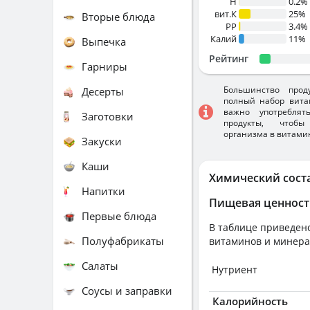
H
0.2%
вит.К
25%
Вторые блюда
PP
3.4%
Калий
11%
Выпечка
Рейтинг
Гарниры
Большинство прод
Десерты
полный набор вита
важно употребля
Заготовки
продукты, чтобы
организма в витами
Закуски
Каши
Химический сост
Напитки
Пищевая ценност
Первые блюда
В таблице приведено
Полуфабрикаты
витаминов и минера
Салаты
Нутриент
Соусы и заправки
Калорийность