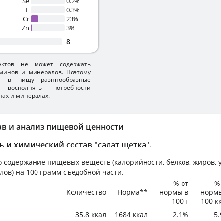
Se
0.2%
F
0.3%
Cr
23%
Zn
3%
8
уктов не может содержать
минов и минералов. Поэтому
ть в пищу разннообразные
 восполнять потребности
нах и минералах.
ав и анализ пищевой ценности
ь и химический состав
"салат щетка"
.
 содержание пищевых веществ (калорийности, белков, жиров, у
лов) на
100 грамм
съедобной части.
% от
%
Количество
Норма**
нормы в
норм
100 г
100 к
35.8 ккал
1684 ккал
2.1%
5