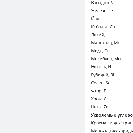
Ванадий, V
Железо, Fe
Йод, I
Кобальт, Co
Литий, Li
Марганец, Mn
Медь, Cu
Молибден, Mo
Никель, Ni
Рубидий, Rb
Селен, Se
Фтор, F
Хром, Cr
Цинк, Zn
Усвояемые углев
Крахмал и декстри
Моно- и дисахариды