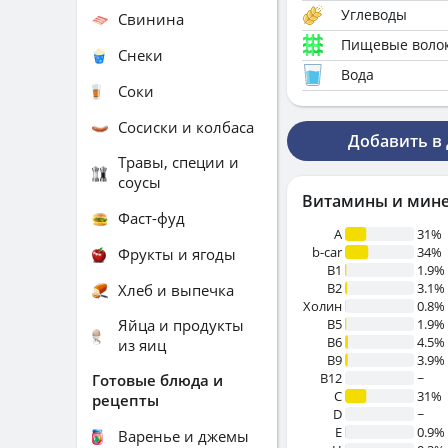
Углеводы
Свинина
Пищевые воло
Снеки
Вода
Соки
Сосиски и колбаса
Добавить в
Травы, специи и
соусы
Витамины и мин
Фаст-фуд
A
31%
b-car
34%
Фрукты и ягоды
В1
1.9%
B2
3.1%
Хлеб и выпечка
Холин
0.8%
Яйца и продукты
B5
1.9%
B6
4.5%
из яиц
B9
3.9%
B12
~
Готовые блюда и
C
31%
рецепты
D
~
E
0.9%
Варенье и джемы