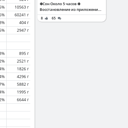
❄️Сон Около 5 часов ❄️
.5%
10563 г
Восстановление из приложени...
.6%
60241 г
8
65
.3%
404 г
.5%
2947 г
.3%
895 г
.2%
2521 г
.4%
1826 г
.4%
4296 г
.7%
5882 г
4%
1995 г
.2%
6644 г