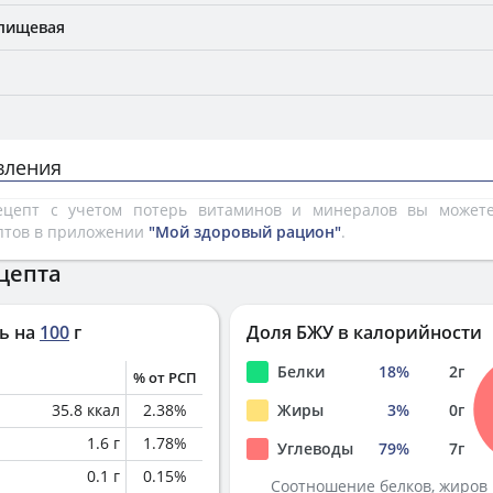
 пищевая
вления
рецепт с учетом потерь витаминов и минералов вы може
птов в приложении
"Мой здоровый рацион"
.
цепта
ь на
100
г
Доля БЖУ в калорийности
Белки
18
%
2
г
% от РСП
35.8
ккал
2.38
%
Жиры
3
%
0
г
1.6
г
1.78
%
Углеводы
79
%
7
г
0.1
г
0.15
%
Соотношение белков, жиров 