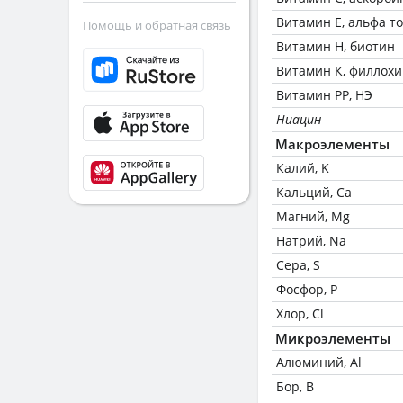
Витамин Е, альфа т
Помощь и обратная связь
Витамин Н, биотин
Витамин К, филлох
Витамин РР, НЭ
Ниацин
Макроэлементы
Калий, K
Кальций, Ca
Магний, Mg
Натрий, Na
Сера, S
Фосфор, P
Хлор, Cl
Микроэлементы
Алюминий, Al
Бор, B