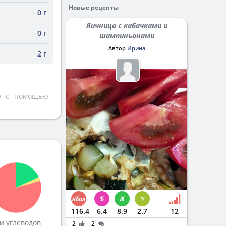
Новые рецепты
0 г
Яичница с кабачками и
0 г
шампиньонами
Автор
Ирина
2 г
те с помощью
116.4
6.4
8.9
2.7
12
и углеводов
2
2