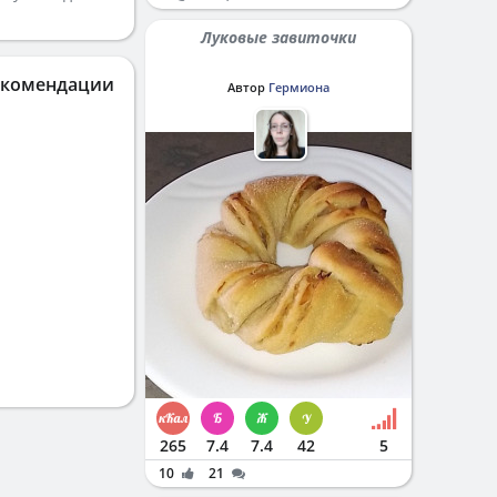
Луковые завиточки
екомендации
Автор
Гермиона
265
7.4
7.4
42
5
10
21