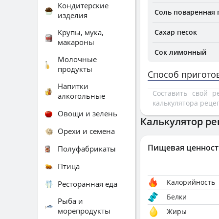
Кондитерские
Соль поваренная
изделия
Крупы, мука,
Сахар песок
макароны
Сок лимонный
Молочные
продукты
Способ пригото
Напитки
Составить свой 
алкогольные
калькулятора реце
Овощи и зелень
Калькулятор ре
Орехи и семена
Пищевая ценност
Полуфабрикаты
Птица
Калорийность
Ресторанная еда
Белки
Рыба и
морепродукты
Жиры