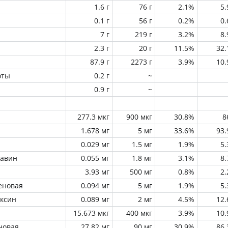
1.6 г
76 г
2.1%
5
0.1 г
56 г
0.2%
0
7 г
219 г
3.2%
8
2.3 г
20 г
11.5%
32
87.9 г
2273 г
3.9%
10
оты
0.2 г
~
0.9 г
~
277.3 мкг
900 мкг
30.8%
8
1.678 мг
5 мг
33.6%
93
0.029 мг
1.5 мг
1.9%
5
лавин
0.055 мг
1.8 мг
3.1%
8
3.93 мг
500 мг
0.8%
2
еновая
0.094 мг
5 мг
1.9%
5
оксин
0.089 мг
2 мг
4.5%
12
15.673 мкг
400 мкг
3.9%
10
новая
27.82 мг
90 мг
30.9%
86