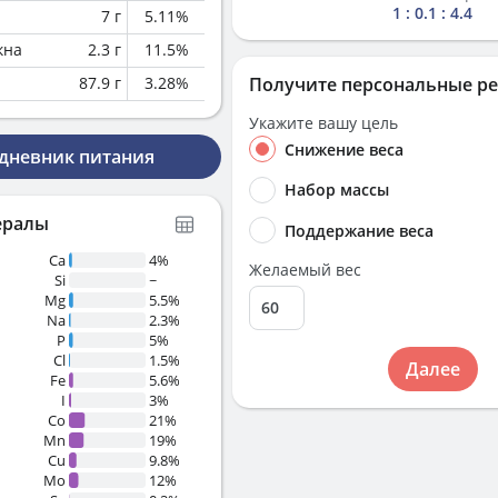
1 : 0.1 : 4.4
7
г
5.11
%
кна
2.3
г
11.5
%
87.9
г
3.28
%
Получите персональные р
Укажите вашу цель
Снижение веса
 дневник питания
Набор массы
ералы
Поддержание веса
Ca
4%
Желаемый вес
Si
~
Mg
5.5%
Na
2.3%
P
5%
Cl
1.5%
Далее
Fe
5.6%
I
3%
Co
21%
Mn
19%
Cu
9.8%
Mo
12%