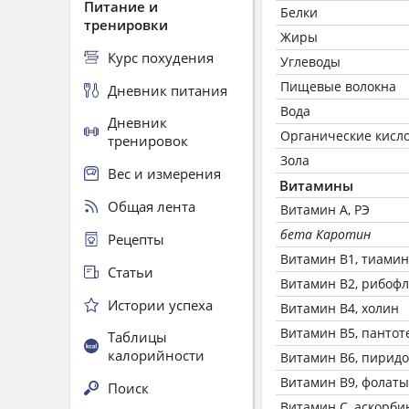
Питание и
Белки
тренировки
Жиры
Курс похудения
Углеводы
Пищевые волокна
Дневник питания
Вода
Дневник
Органические кисл
тренировок
Зола
Вес и измерения
Витамины
Общая лента
Витамин А, РЭ
бета Каротин
Рецепты
Витамин В1, тиамин
Статьи
Витамин В2, рибоф
Истории успеха
Витамин В4, холин
Витамин В5, пантот
Таблицы
калорийности
Витамин В6, пирид
Витамин В9, фолаты
Поиск
Витамин C, аскорби