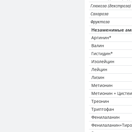
Глюкоза (декстроза)
Сахароза
Фруктоза
Незаменимые ам
Аргинин*
Валин
Гистидин*
Изолейцин
Лейцин
Лизин
Метионин
Метионин + Цисте
Треонин
Триптофан
Фенилаланин
Фенилаланин+Тиро