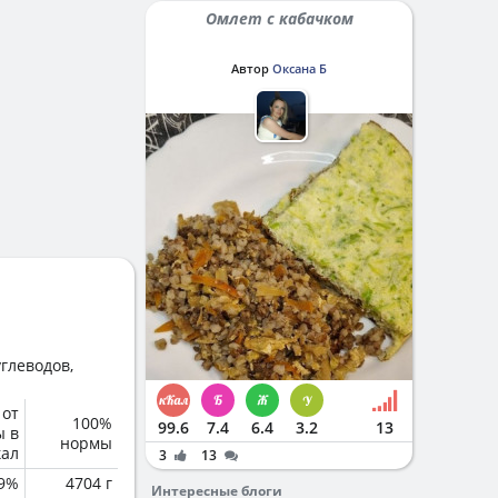
Омлет с кабачком
Автор
Оксана Б
глеводов,
 от
100%
99.6
7.4
6.4
3.2
13
ы в
нормы
кал
3
13
.9%
4704 г
Интересные блоги