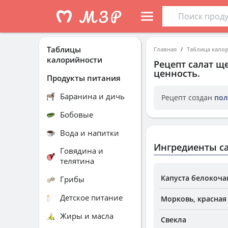
Таблицы
Главная
Таблица кало
калорийности
Рецепт
салат щ
ценность.
Продукты питания
Баранина и дичь
Рецепт создан
пол
Бобовые
Вода и напитки
Ингредиенты са
Говядина и
телятина
Капуста белокоча
Грибы
Детское питание
Морковь, красная
Жиры и масла
Свекла