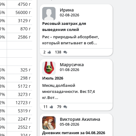
.9%
4750 г
Ирина
.6%
56000 г
02-08-2026
.9%
3129 г
Рисовый завтрак для
.1%
870 г
выведения солей
.9%
2586 г
Рис – природный абсорбент,
который впитывает в себ...
2
138
Марусичка
6%
325 г
01-08-2026
.9%
298 г
Июль 2026
Месяц долбаной
.3%
5172 г
многозадачности. Вес 57,4
.7%
3273 г
кг.Вот...
.2%
12723 г
11
79
.3%
5319 г
.6%
2247 г
Виктория Акилина
05-08-2026
.9%
2552 г
Дневник питания за 04.08.2026
.3%
324 г