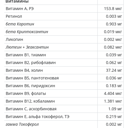
Витамины
Витамин А, РЭ
153.8 мкг
Ретинол
0.003 мг
бета Каротин
0.903 мг
бета Криптоксантин
0.019 мкг
Ликопин
0.002 мкг
Лютеин + Зеаксантин
0.082 мкг
Витамин В1, тиамин
0.039 мг
Витамин В2, рибофлавин
0.062 мг
Витамин В4, холин
37.24 мг
Витамин В5, пантотеновая
0.036 мг
Витамин В6, пиридоксин
0.183 мг
Витамин В9, фолаты
4.404 мкг
Витамин В12, кобаламин
1.381 мкг
Витамин C, аскорбиновая
1.09 мг
Витамин Е, альфа токоферол, ТЭ
0.219 мг
гамма Токоферол
0.002 мг