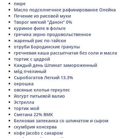
пюре
Масло подсолнечное рафинированое Олейна
Печение из рисовой муки
Творог мягкий "Данон" 0%
куриное филе в фольге
гречиха зерно продовольственное
жареный рис по-тайски
отруби Бородинские гранулы
гречневая каша рассыпчатая без соли и масла
тортик с цедрой
Каждый день Шпинат замороженный
мёд пчелиный
Сыробогатов Легкий 13.3%
окрошка
овсяные хлопья геркулес
йогурт питьевой валио
Эстрелла
тортик мой
Сметана 22% ВМК
Белковая запеканка со шпинатом и сыром
скумбрия консерва
кофе Jacobs с сахаром