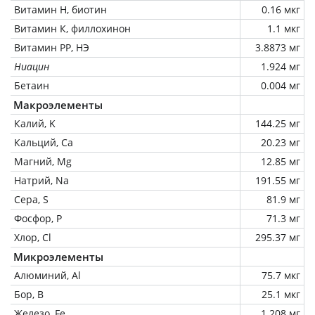
Витамин Н, биотин
0.16 мкг
Витамин К, филлохинон
1.1 мкг
Витамин РР, НЭ
3.8873 мг
Ниацин
1.924 мг
Бетаин
0.004 мг
Макроэлементы
Калий, K
144.25 мг
Кальций, Ca
20.23 мг
Магний, Mg
12.85 мг
Натрий, Na
191.55 мг
Сера, S
81.9 мг
Фосфор, P
71.3 мг
Хлор, Cl
295.37 мг
Микроэлементы
Алюминий, Al
75.7 мкг
Бор, B
25.1 мкг
Железо, Fe
1.208 мг