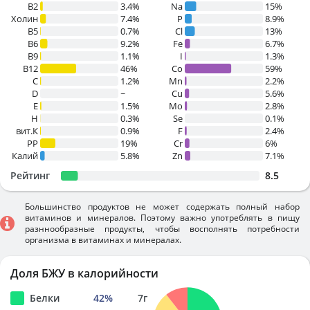
B2
3.4%
Na
15%
Холин
7.4%
P
8.9%
B5
0.7%
Cl
13%
B6
9.2%
Fe
6.7%
B9
1.1%
I
1.3%
B12
46%
Co
59%
C
1.2%
Mn
2.2%
D
~
Cu
5.6%
E
1.5%
Mo
2.8%
H
0.3%
Se
0.1%
вит.К
0.9%
F
2.4%
PP
19%
Cr
6%
Калий
5.8%
Zn
7.1%
Рейтинг
8.5
Большинство продуктов не может содержать полный набор
витаминов и минералов. Поэтому важно употреблять в пищу
разннообразные продукты, чтобы восполнять потребности
организма в витаминах и минералах.
Доля БЖУ в калорийности
Белки
42
%
7
г