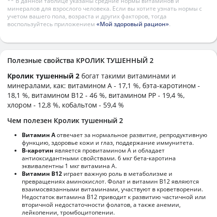
** В данной таблице указаны средние нормы витаминов и
минералов для взрослого человека. Если вы хотите узнать нормы с
учетом вашего пола, возраста и других факторов, тогда
воспользуйтесь приложением
«Мой здоровый рацион»
.
Полезные свойства КРОЛИК ТУШЕННЫЙ 2
Кролик тушенный 2
богат такими витаминами и
минералами, как: витамином А - 17,1 %, бэта-каротином -
18,1 %, витамином B12 - 46 %, витамином PP - 19,4 %,
хлором - 12,8 %, кобальтом - 59,4 %
Чем полезен Кролик тушенный 2
Витамин А
отвечает за нормальное развитие, репродуктивную
функцию, здоровье кожи и глаз, поддержание иммунитета.
В-каротин
является провитамином А и обладает
антиоксидантными свойствами. 6 мкг бета-каротина
эквивалентны 1 мкг витамина А.
Витамин В12
играет важную роль в метаболизме и
превращениях аминокислот. Фолат и витамин В12 являются
взаимосвязанными витаминами, участвуют в кроветворении.
Недостаток витамина В12 приводит к развитию частичной или
вторичной недостаточности фолатов, а также анемии,
лейкопении, тромбоцитопении.