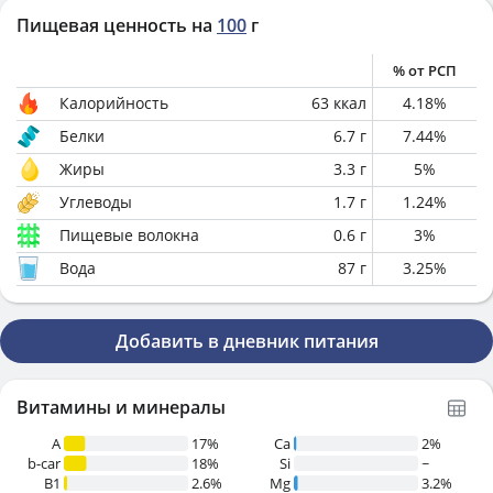
Пищевая ценность на
100
г
% от РСП
Калорийность
63
ккал
4.18
%
Белки
6.7
г
7.44
%
Жиры
3.3
г
5
%
Углеводы
1.7
г
1.24
%
Пищевые волокна
0.6
г
3
%
Вода
87
г
3.25
%
Добавить в дневник питания
Витамины и минералы
A
17%
Ca
2%
b-car
18%
Si
~
В1
2.6%
Mg
3.2%