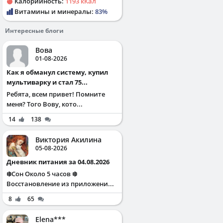
Калорийность:
1193 кКал
Витамины и минералы:
83%
Интересные блоги
Вова
01-08-2026
Как я обманул систему, купил
мультиварку и стал 75...
Ребята, всем привет! Помните
меня? Того Вову, кото...
14
138
Виктория Акилина
05-08-2026
Дневник питания за 04.08.2026
❄️Сон Около 5 часов ❄️
Восстановление из приложени...
8
65
Elena***