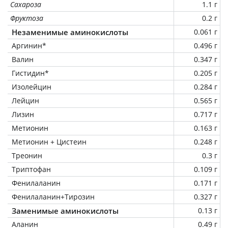
Сахароза
1.1 г
Фруктоза
0.2 г
Незаменимые аминокислоты
0.061 г
Аргинин*
0.496 г
Валин
0.347 г
Гистидин*
0.205 г
Изолейцин
0.284 г
Лейцин
0.565 г
Лизин
0.717 г
Метионин
0.163 г
Метионин + Цистеин
0.248 г
Треонин
0.3 г
Триптофан
0.109 г
Фенилаланин
0.171 г
Фенилаланин+Тирозин
0.327 г
Заменимые аминокислоты
0.13 г
Аланин
0.49 г