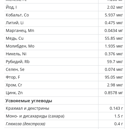
Йод, I
2.02 мкг
Кобальт, Co
5.937 мкг
Литий, Li
0.475 мкг
Марганец, Mn
0.0434 мг
Медь, Cu
55.85 мкг
Молибден, Mo
1.935 мкг
Никель, Ni
0.376 мкг
Рубидий, Rb
59.7 мкг
Селен, Se
0.074 мкг
Фтор, F
95.05 мкг
Хром, Cr
2.98 мкг
Цинк, Zn
0.8578 мг
Усвояемые углеводы
Крахмал и декстрины
0.143 г
Моно- и дисахариды (сахара)
1.5 г
Глюкоза (декстроза)
0.4 г