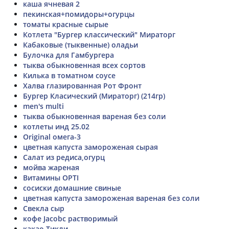
каша ячневая 2
пекинская+помидоры+огурцы
томаты красные сырые
Котлета "Бургер классический" Мираторг
Кабаковые (тыквенные) оладьи
Булочка для Гамбургера
тыква обыкновенная всех сортов
Килька в томатном соусе
Халва глазированная Рот Фронт
Бургер Класический (Мираторг) (214гр)
men's multi
тыква обыкновенная вареная без соли
котлеты инд 25.02
Original омега-3
цветная капуста замороженая сырая
Салат из редиса,огурц
мойва жареная
Витамины OPTI
сосиски домашние свиные
цветная капуста замороженая вареная без соли
Свекла сыр
кофе Jacobc растворимый
какао Тикли