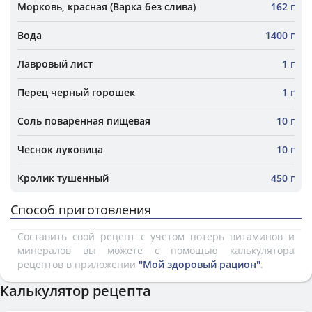
Морковь, красная (Варка без слива)
162 г
Вода
1400 г
Лавровый лист
1 г
Перец черный горошек
1 г
Соль поваренная пищевая
10 г
Чеснок луковица
10 г
Кролик тушенный
450 г
Способ приготовления
Составить свой рецепт с учетом потерь витаминов и
минералов вы можете с помощью калькулятора
рецептов в приложении
"Мой здоровый рацион"
.
Калькулятор рецепта