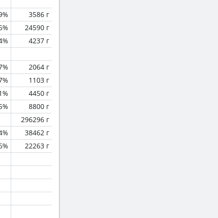
.9%
3586 г
.6%
24590 г
.4%
4237 г
.7%
2064 г
.7%
1103 г
.1%
4450 г
.5%
8800 г
296296 г
.4%
38462 г
.6%
22263 г