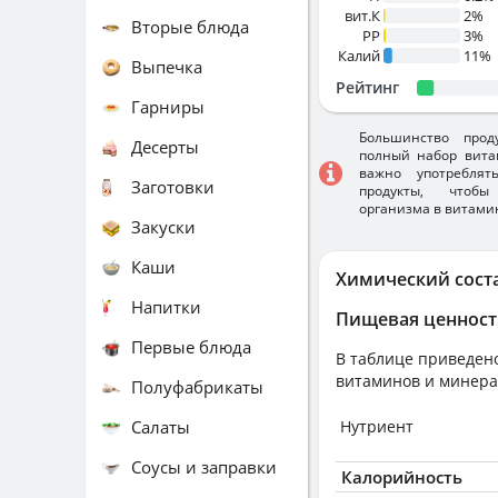
вит.К
2%
Вторые блюда
PP
3%
Калий
11%
Выпечка
Рейтинг
Гарниры
Большинство прод
Десерты
полный набор вита
важно употребля
Заготовки
продукты, чтобы
организма в витами
Закуски
Каши
Химический сост
Напитки
Пищевая ценност
Первые блюда
В таблице приведено
витаминов и минера
Полуфабрикаты
Салаты
Нутриент
Соусы и заправки
Калорийность