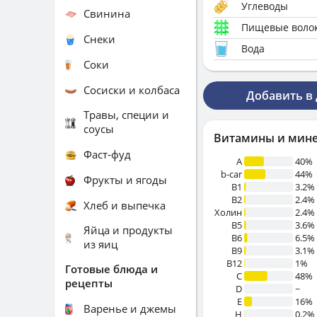
Углеводы
Свинина
Пищевые воло
Снеки
Вода
Соки
Сосиски и колбаса
Добавить в
Травы, специи и
соусы
Витамины и мин
Фаст-фуд
A
40%
b-car
44%
Фрукты и ягоды
В1
3.2%
B2
2.4%
Хлеб и выпечка
Холин
2.4%
B5
3.6%
Яйца и продукты
B6
6.5%
из яиц
B9
3.1%
B12
1%
Готовые блюда и
C
48%
рецепты
D
~
E
16%
Варенье и джемы
H
0.2%