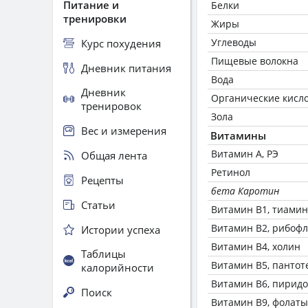
Питание и
Белки
тренировки
Жиры
Углеводы
Курс похудения
Пищевые волокна
Дневник питания
Вода
Дневник
Органические кисл
тренировок
Зола
Вес и измерения
Витамины
Витамин А, РЭ
Общая лента
Ретинол
Рецепты
бета Каротин
Статьи
Витамин В1, тиамин
Витамин В2, рибоф
Истории успеха
Витамин В4, холин
Таблицы
Витамин В5, пантот
калорийности
Витамин В6, пирид
Поиск
Витамин В9, фолаты