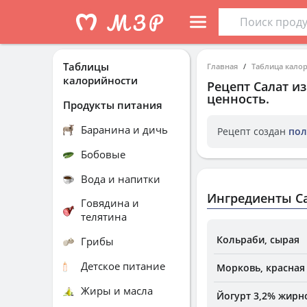
Таблицы
Главная
Таблица кало
калорийности
Рецепт
Салат и
ценность.
Продукты питания
Баранина и дичь
Рецепт создан
пол
Бобовые
Вода и напитки
Ингредиенты Са
Говядина и
телятина
Кольраби, сырая
Грибы
Детское питание
Морковь, красная
Жиры и масла
Йогурт 3,2% жирн