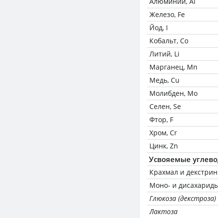
Алюминий, Al
Железо, Fe
Йод, I
Кобальт, Co
Литий, Li
Марганец, Mn
Медь, Cu
Молибден, Mo
Селен, Se
Фтор, F
Хром, Cr
Цинк, Zn
Усвояемые углев
Крахмал и декстри
Моно- и дисахариды
Глюкоза (декстроза)
Лактоза