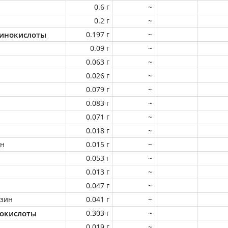
0.6 г
~
0.2 г
~
инокислоты
0.197 г
~
0.09 г
~
0.063 г
~
0.026 г
~
0.079 г
~
0.083 г
~
0.071 г
~
0.018 г
~
ин
0.015 г
~
0.053 г
~
0.013 г
~
0.047 г
~
зин
0.041 г
~
окислоты
0.303 г
~
0.019 г
~