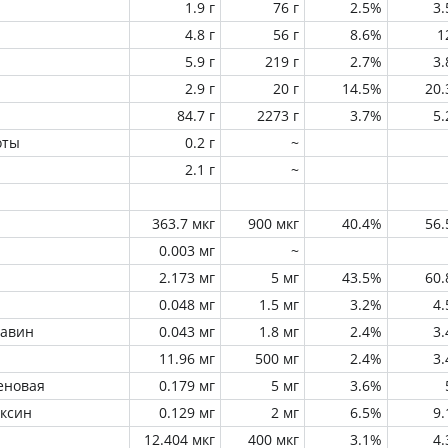
1.9 г
76 г
2.5%
3
4.8 г
56 г
8.6%
1
5.9 г
219 г
2.7%
3
2.9 г
20 г
14.5%
20
84.7 г
2273 г
3.7%
5
оты
0.2 г
~
2.1 г
~
363.7 мкг
900 мкг
40.4%
56
0.003 мг
~
2.173 мг
5 мг
43.5%
60
0.048 мг
1.5 мг
3.2%
4
лавин
0.043 мг
1.8 мг
2.4%
3
11.96 мг
500 мг
2.4%
3
еновая
0.179 мг
5 мг
3.6%
оксин
0.129 мг
2 мг
6.5%
9
12.404 мкг
400 мкг
3.1%
4