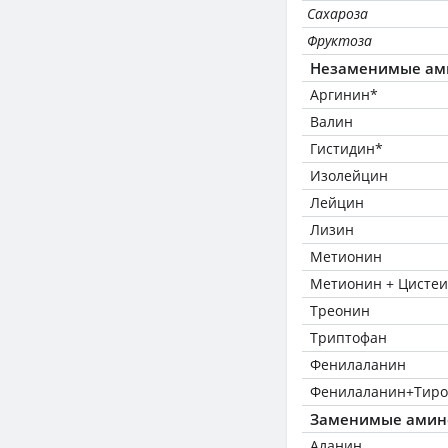
Сахароза
Фруктоза
Незаменимые ам
Аргинин*
Валин
Гистидин*
Изолейцин
Лейцин
Лизин
Метионин
Метионин + Цисте
Треонин
Триптофан
Фенилаланин
Фенилаланин+Тиро
Заменимые амин
Аланин