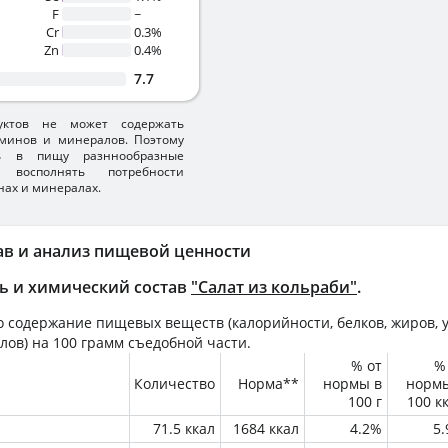
F
~
Cr
0.3%
Zn
0.4%
7.7
уктов не может содержать
минов и минералов. Поэтому
ть в пищу разннообразные
 восполнять потребности
нах и минералах.
ав и анализ пищевой ценности
ь и химический состав
"Салат из кольраби"
.
 содержание пищевых веществ (калорийности, белков, жиров, у
лов) на
100 грамм
съедобной части.
% от
%
Количество
Норма**
нормы в
норм
100 г
100 к
71.5 ккал
1684 ккал
4.2%
5