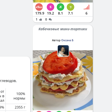
179.9
19.2
8.1
7.1
6
1
0
Кабачковые мини-тортики
Автор
Оксана Б
глеводов,
 от
100%
ы в
нормы
кал
.9%
2355 г