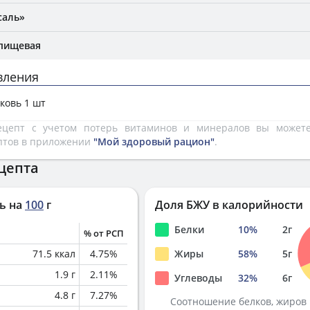
саль»
 пищевая
вления
ковь 1 шт
рецепт с учетом потерь витаминов и минералов вы може
птов в приложении
"Мой здоровый рацион"
.
цепта
ь на
100
г
Доля БЖУ в калорийности
Белки
10
%
2
г
% от РСП
71.5
ккал
4.75
%
Жиры
58
%
5
г
1.9
г
2.11
%
Углеводы
32
%
6
г
4.8
г
7.27
%
Соотношение белков, жиров 