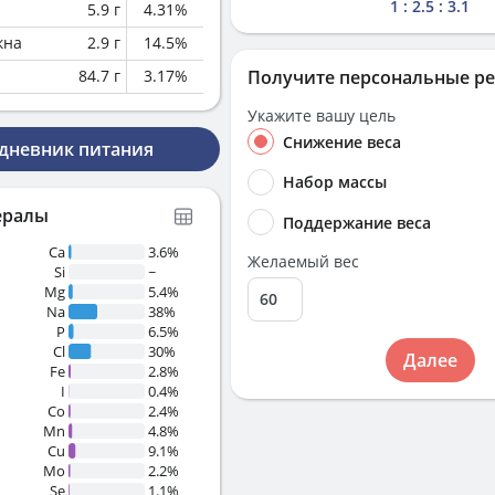
1 : 2.5 : 3.1
5.9
г
4.31
%
кна
2.9
г
14.5
%
84.7
г
3.17
%
Получите персональные р
Укажите вашу цель
Снижение веса
 дневник питания
Набор массы
ералы
Поддержание веса
Ca
3.6%
Желаемый вес
Si
~
Mg
5.4%
Na
38%
P
6.5%
Cl
30%
Далее
Fe
2.8%
I
0.4%
Co
2.4%
Mn
4.8%
Cu
9.1%
Mo
2.2%
Se
1.1%