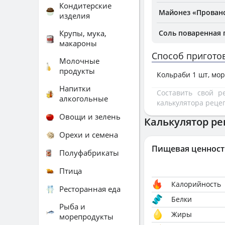
Кондитерские
Майонез «Прован
изделия
Крупы, мука,
Соль поваренная
макароны
Способ пригото
Молочные
продукты
Кольраби 1 шт, мор
Напитки
Составить свой 
алкогольные
калькулятора реце
Овощи и зелень
Калькулятор ре
Орехи и семена
Пищевая ценност
Полуфабрикаты
Птица
Калорийность
Ресторанная еда
Белки
Рыба и
Жиры
морепродукты