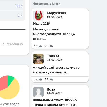
Интересные блоги
30 г
Марусичка
5 г
01-08-2026
Июль 2026
Месяц долбаной
многозадачности. Вес 57,4
кг.Вот...
те с помощью
11
79
Тала М
31-07-2026
у людей с сайта есть какие-то
интересы, какие-то ц...
14
52
Вова
01-08-2026
Финальный отчет. 185/75.5.
и углеводов
Точка в вашем затяжном ...