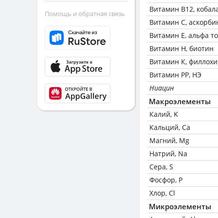
Витамин В12, кобал
Помощь и обратная связь
Витамин C, аскорби
Витамин Е, альфа т
Витамин Н, биотин
Витамин К, филлох
Витамин РР, НЭ
Ниацин
Макроэлементы
Калий, K
Кальций, Ca
Магний, Mg
Натрий, Na
Сера, S
Фосфор, P
Хлор, Cl
Микроэлементы