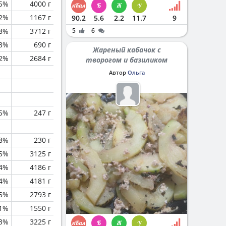
.5%
4000 г
2%
1167 г
90.2
5.6
2.2
11.7
9
.8%
3712 г
5
6
.3%
690 г
Жареный кабачок с
.2%
2684 г
творогом и базиликом
Автор
Ольга
.5%
247 г
.8%
230 г
.5%
3125 г
.4%
4186 г
.4%
4181 г
5%
2793 г
.1%
1550 г
.3%
3225 г