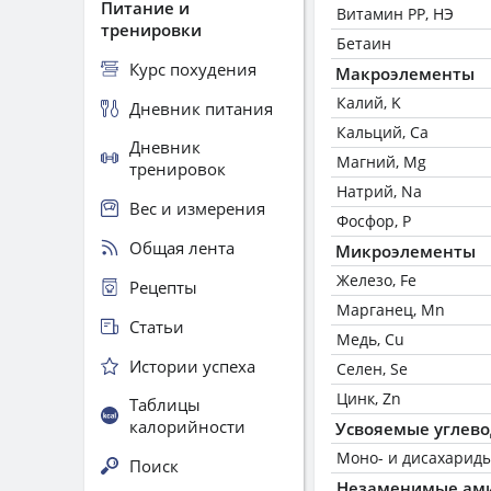
Питание и
Витамин РР, НЭ
тренировки
Бетаин
Курс похудения
Макроэлементы
Калий, K
Дневник питания
Кальций, Ca
Дневник
Магний, Mg
тренировок
Натрий, Na
Вес и измерения
Фосфор, P
Общая лента
Микроэлементы
Железо, Fe
Рецепты
Марганец, Mn
Статьи
Медь, Cu
Истории успеха
Селен, Se
Цинк, Zn
Таблицы
калорийности
Усвояемые углев
Моно- и дисахариды
Поиск
Незаменимые ам