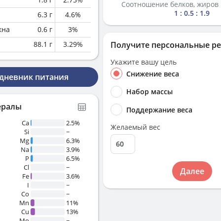
Соотношение белков, жиров 
1 : 0.5 : 1.9
6.3
г
4.6
%
кна
0.6
г
3
%
88.1
г
3.29
%
Получите персональные р
Укажите вашу цель
Снижение веса
 дневник питания
Набор массы
ералы
Поддержание веса
Ca
2.5%
Желаемый вес
Si
~
Mg
6.3%
Na
3.9%
P
6.5%
Cl
~
Далее
Fe
3.6%
I
~
Co
~
Mn
11%
Cu
13%
Mo
~