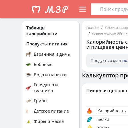
Таблицы
Главная
Таблица кало
калорийности
соевое молоко обычн
Калорийность
Продукты питания
и пищевая ценн
Баранина и дичь
Продукт создан
по
Бобовые
Калькулятор пр
Вода и напитки
Говядина и
телятина
Пищевая ценност
Грибы
Детское питание
Калорийность
Белки
Жиры и масла
Жиры