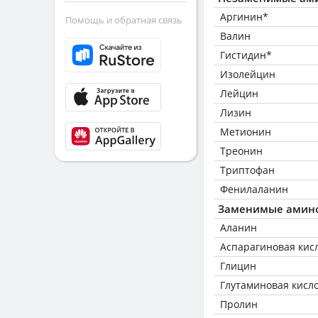
Аргинин*
Помощь и обратная связь
Валин
Гистидин*
Изолейцин
Лейцин
Лизин
Метионин
Треонин
Триптофан
Фенилаланин
Заменимые амин
Аланин
Аспарагиновая кис
Глицин
Глутаминовая кисл
Пролин