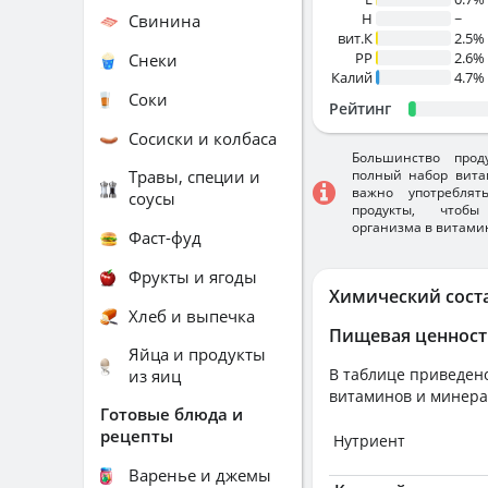
H
~
Свинина
вит.К
2.5%
PP
2.6%
Снеки
Калий
4.7%
Соки
Рейтинг
Сосиски и колбаса
Большинство прод
Травы, специи и
полный набор вита
важно употребля
соусы
продукты, чтобы
организма в витами
Фаст-фуд
Фрукты и ягоды
Химический сост
Хлеб и выпечка
Пищевая ценност
Яйца и продукты
В таблице приведено
из яиц
витаминов и минера
Готовые блюда и
рецепты
Нутриент
Варенье и джемы