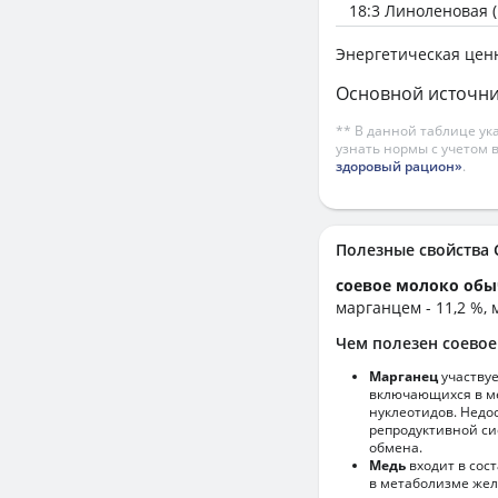
18:3 Линоленовая (
Энергетическая цен
Основной источни
** В данной таблице ук
узнать нормы с учетом 
здоровый рацион»
.
Полезные свойств
соевое молоко обы
марганцем - 11,2 %, 
Чем полезен соево
Марганец
участвуе
включающихся в ме
нуклеотидов. Недо
репродуктивной си
обмена.
Медь
входит в сос
в метаболизме желе