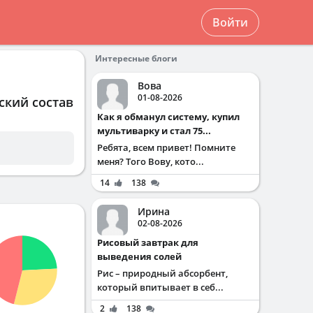
Войти
Интересные блоги
Вова
01-08-2026
ский состав
Как я обманул систему, купил
мультиварку и стал 75...
Ребята, всем привет! Помните
меня? Того Вову, кото...
14
138
Ирина
02-08-2026
Рисовый завтрак для
выведения солей
Рис – природный абсорбент,
который впитывает в себ...
2
138