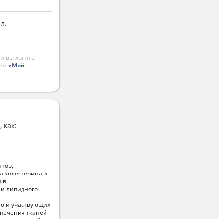
л.
и вы хотите
ием
«Мой
 как:
нтов,
а холестерина и
 в
 и липидного
ью и участвующих
спечения тканей