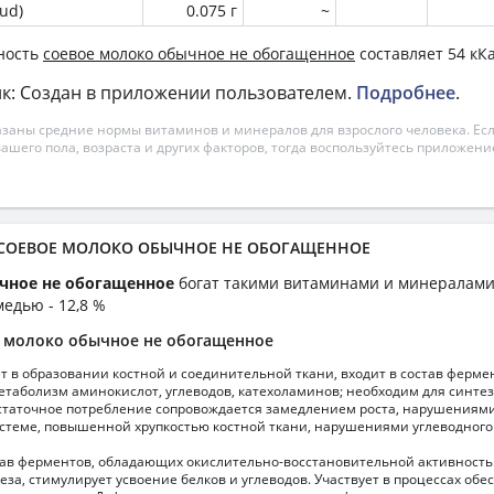
ud)
0.075 г
~
ность
соевое молоко обычное не обогащенное
составляет 54 кКа
к: Создан в приложении пользователем.
Подробнее
.
азаны средние нормы витаминов и минералов для взрослого человека. Есл
вашего пола, возраста и других факторов, тогда воспользуйтесь приложен
а СОЕВОЕ МОЛОКО ОБЫЧНОЕ НЕ ОБОГАЩЕННОЕ
чное не обогащенное
богат такими витаминами и минералами,
медью - 12,8 %
е молоко обычное не обогащенное
т в образовании костной и соединительной ткани, входит в состав ферме
таболизм аминокислот, углеводов, катехоламинов; необходим для синтез
статочное потребление сопровождается замедлением роста, нарушениями
стеме, повышенной хрупкостью костной ткани, нарушениями углеводного
тав ферментов, обладающих окислительно-восстановительной активност
за, стимулирует усвоение белков и углеводов. Участвует в процессах обе