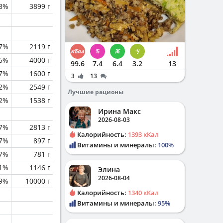
.8%
3899 г
.7%
2119 г
.6%
4000 г
99.6
7.4
6.4
3.2
13
.7%
1600 г
3
13
.2%
2549 г
Лучшие рационы
2%
1538 г
Ирина Макс
2026-08-03
.7%
2813 г
Калорийность:
1393 кКал
.7%
897 г
Витамины и минералы:
100%
.7%
781 г
.1%
1146 г
Элина
2026-08-04
.9%
10000 г
Калорийность:
1340 кКал
Витамины и минералы:
95%