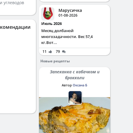
и углеводов
Марусичка
01-08-2026
Июль 2026
екомендации
Месяц долбаной
многозадачности. Вес 57,4
кг.Вот...
11
79
Новые рецепты
Запеканка с кабачком и
брокколи
Автор
Оксана Б