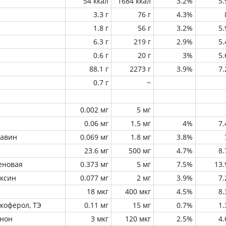
54 ккал
1684 ккал
3.2%
5
3.3 г
76 г
4.3%
1.8 г
56 г
3.2%
5
6.3 г
219 г
2.9%
5
0.6 г
20 г
3%
5
88.1 г
2273 г
3.9%
7
0.7 г
~
0.002 мг
5 мг
0.06 мг
1.5 мг
4%
7
лавин
0.069 мг
1.8 мг
3.8%
23.6 мг
500 мг
4.7%
8
еновая
0.373 мг
5 мг
7.5%
13
оксин
0.077 мг
2 мг
3.9%
7
18 мкг
400 мкг
4.5%
8
окоферол, ТЭ
0.11 мг
15 мг
0.7%
1
инон
3 мкг
120 мкг
2.5%
4