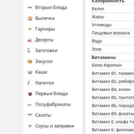
Калорийность
Вторые блюда
Белки
Жиры
Выпечка
Углеводы
Гарниры
Пищевые волокна
Десерты
Вода
Зола
Заготовки
Витамины
Закуски
бета Каротин
Каши
Витамин В1, тиамин
Витамин В2, рибоф
Напитки
Витамин В4, холин
Первые блюда
Витамин В5, пантот
Полуфабрикаты
Витамин В6, пирид
Витамин В9, фолаты
Салаты
Витамин Е, альфа т
Соусы и заправки
Витамин К, филлох