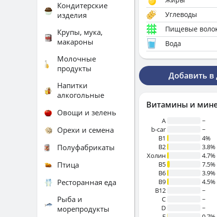
Кондитерские
Углеводы
изделия
Пищевые воло
Крупы, мука,
макароны
Вода
Молочные
продукты
Добавить в
Напитки
алкогольные
Витамины и мин
Овощи и зелень
A
~
Орехи и семена
b-car
~
В1
4%
Полуфабрикаты
B2
3.8%
Холин
4.7%
Птица
B5
7.5%
B6
3.9%
Ресторанная еда
B9
4.5%
B12
~
Рыба и
C
~
D
~
морепродукты
E
0.7%