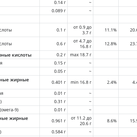
0.14 г
~
0.089 г
~
от 0.9 до
слоты
0.1 г
11.1%
20
3.7 г
от 4.7 до
слоты
0.6 г
12.8%
23
16.8 г
ные кислоты
0.2 г
max 18.7 г
ая
0.15 г
~
0.05 г
~
ные жирные
0.401 г
min 16.8 г
2.4%
4
ая
0.01 г
~
)
0.31 г
~
(омега-9)
0.01 г
~
ные жирные
от 11.2 до
0.961 г
8.6%
15
20.6 г
)
0.584 г
~