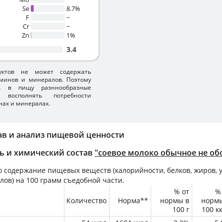
Se
8.7%
F
~
Cr
~
Zn
1%
3.4
уктов не может содержать
минов и минералов. Поэтому
ть в пищу разннообразные
 восполнять потребности
нах и минералах.
ав и анализ пищевой ценности
ь и химический состав
"соевое молоко обычное не об
 содержание пищевых веществ (калорийности, белков, жиров, у
лов) на
100 грамм
съедобной части.
% от
%
Количество
Норма**
нормы в
норм
100 г
100 к