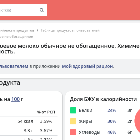
рийности продуктов
Таблица продуктов пользователей
ое не обогащенное
соевое молоко обычное не обогащенное
. Химиче
ость.
льзователем
в приложении
Мой здоровый рацион
.
одукта
ь на
100
г
Доля БЖУ в калорийности
Белки
24
%
3
г
% от РСП
54
ккал
3.59
%
Жиры
30
%
2
г
3.3
г
3.67
%
Углеводы
46
%
6
г
1.8
г
2.73
%