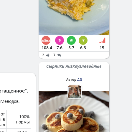
108.4
7.6
5.7
6.3
15
2
7
Сырники низкоуглеводные
Автор
ДД
огащенное"
.
глеводов,
 от
100%
ы в
нормы
кал