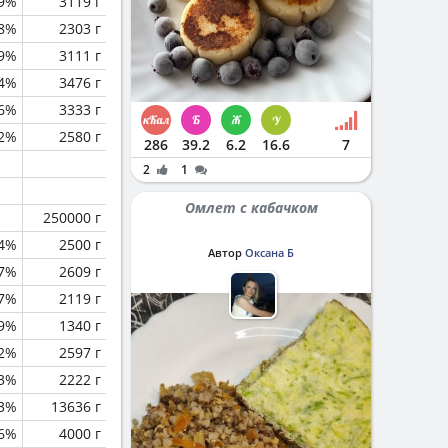
.9%
3119 г
8%
2303 г
.9%
3111 г
.4%
3476 г
.6%
3333 г
.2%
2580 г
286
39.2
6.2
16.6
7
2
1
Омлет с кабачком
250000 г
.4%
2500 г
Автор
Оксана Б
7%
2609 г
.7%
2119 г
.9%
1340 г
.2%
2597 г
.3%
2222 г
.3%
13636 г
.6%
4000 г