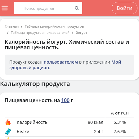
Войти
Главная
Таблица калорийности продуктов
Таблица продуктов пользователей
йогурт
Калорийность
йогурт
. Химический состав и
пищевая ценность.
Продукт создан
пользователем
в приложении
Мой
здоровый рацион
.
Калькулятор продукта
Пищевая ценность на
100
г
% от РСП
Калорийность
80
ккал
5.31
%
Белки
2.4
г
2.67
%