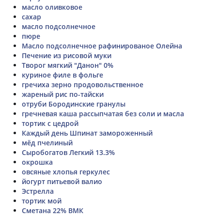
масло оливковое
сахар
масло подсолнечное
пюре
Масло подсолнечное рафинированое Олейна
Печение из рисовой муки
Творог мягкий "Данон" 0%
куриное филе в фольге
гречиха зерно продовольственное
жареный рис по-тайски
отруби Бородинские гранулы
гречневая каша рассыпчатая без соли и масла
тортик с цедрой
Каждый день Шпинат замороженный
мёд пчелиный
Сыробогатов Легкий 13.3%
окрошка
овсяные хлопья геркулес
йогурт питьевой валио
Эстрелла
тортик мой
Сметана 22% ВМК