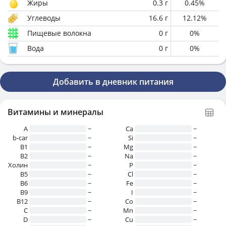
Жиры
0.3
г
0.45
%
Углеводы
16.6
г
12.12
%
Пищевые волокна
0
г
0
%
Вода
0
г
0
%
Добавить в дневник питания
Витамины и минералы
A
~
Ca
~
b-car
~
Si
~
В1
~
Mg
~
B2
~
Na
~
Холин
~
P
~
B5
~
Cl
~
B6
~
Fe
~
B9
~
I
~
B12
~
Co
~
C
~
Mn
~
D
~
Cu
~