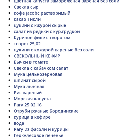
цветная капуста замороженая вареная без соли
Свекла сыр
кофе Jacobc растворимый
какао Тикли
цукини с кжурой сырые
салат из редьки с кур.грудкой
Куриное филе с творогом
творог 25,02
цукини с кожурой вареные без соли
СВЕКОЛЬНЫЙ КЕФИР
Бычки в томате
Свекла с кабачком салат
Мука цельнозерновая
шпинат сырой
Мука льняная
Рис вареный
Морская капуста
Рагу 25.02.16
Отруби ржаные Бородинские
курица в кефире
вода
Рагу из фасоли и курицы
Геркулесовое печенье