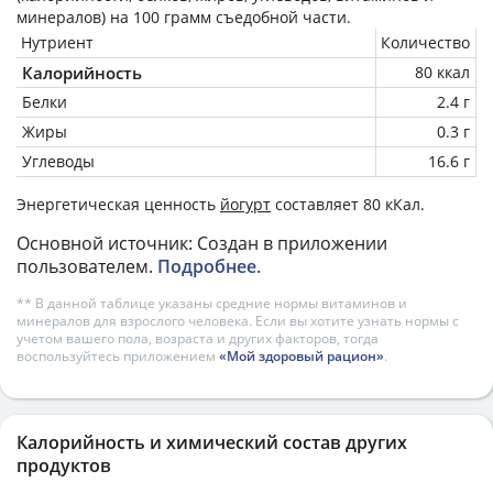
минералов) на
100 грамм
съедобной части.
Нутриент
Количество
Калорийность
80 ккал
Белки
2.4 г
Жиры
0.3 г
Углеводы
16.6 г
Энергетическая ценность
йогурт
составляет 80 кКал.
Основной источник: Создан в приложении
пользователем.
Подробнее
.
** В данной таблице указаны средние нормы витаминов и
минералов для взрослого человека. Если вы хотите узнать нормы с
учетом вашего пола, возраста и других факторов, тогда
воспользуйтесь приложением
«Мой здоровый рацион»
.
Калорийность и химический состав других
продуктов