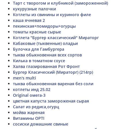
Тарт с творогом и клубникой (замороженной)
кукурузные палочки
Котлеты из свинины и куриного филе
каша ячневая 2
пекинская+помидоры+огурцы
томаты красные сырые
Котлета "Бургер классический" Мираторг
Кабаковые (тыквенные) оладьи
Булочка для Гамбургера
тыква обыкновенная всех сортов
Килька в томатном соусе
Халва глазированная Рот Фронт
Бургер Класический (Мираторг) (214гр)
men's multi
тыква обыкновенная вареная без соли
котлеты инд 25.02
Original омега-3
цветная капуста замороженая сырая
Салат из редиса,огурц
мойва жареная
Витамины OPTI
сосиски домашние свиные