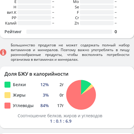
E
~
Mo
~
H
~
Se
~
вит.К
~
F
~
PP
~
Cr
~
Калий
~
Zn
~
Рейтинг
0
Большинство продуктов не может содержать полный набор
витаминов и минералов. Поэтому важно употреблять в пищу
разннообразные продукты, чтобы восполнять потребности
организма в витаминах и минералах.
Доля БЖУ в калорийности
Белки
12
%
2
г
Жиры
3
%
0
г
Углеводы
84
%
17
г
Соотношение белков, жиров и углеводов
1 : 0.1 : 6.9