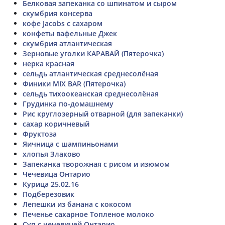
Белковая запеканка со шпинатом и сыром
скумбрия консерва
кофе Jacobs с сахаром
конфеты вафельные Джек
скумбрия атлантическая
Зерновые уголки КАРАВАЙ (Пятерочка)
нерка красная
сельдь атлантическая среднесолёная
Финики MIX BAR (Пятерочка)
сельдь тихоокеанская среднесолёная
Грудинка по-домашнему
Рис круглозерный отварной (для запеканки)
сахар коричневый
Фруктоза
Яичница с шампиньонами
хлопья Злаково
Запеканка творожная с рисом и изюмом
Чечевица Онтарио
Курица 25.02.16
Подберезовик
Лепешки из банана с кокосом
Печенье сахарное Топленое молоко
Суп с чечевицей Онтарио