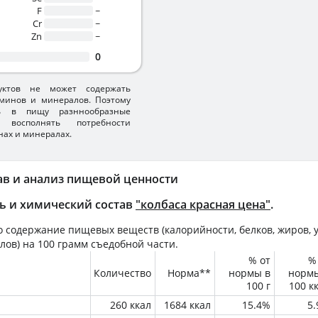
F
~
Cr
~
Zn
~
0
уктов не может содержать
минов и минералов. Поэтому
ть в пищу разннообразные
 восполнять потребности
нах и минералах.
ав и анализ пищевой ценности
ь и химический состав
"колбаса красная цена"
.
 содержание пищевых веществ (калорийности, белков, жиров, у
лов) на
100 грамм
съедобной части.
% от
%
Количество
Норма**
нормы в
норм
100 г
100 к
260 ккал
1684 ккал
15.4%
5