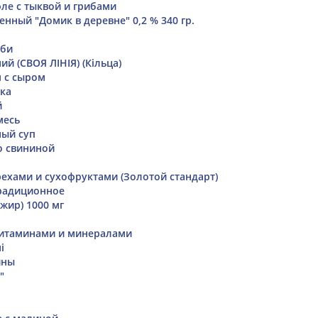
ле с тыквой и грибами
нный "Домик в деревне" 0,2 % 340 гр.
аби
й (СВОЯ ЛІНІЯ) (Кільца)
я с сыром
ика
й
месь
ый суп
о свининой
ехами и сухофруктами (Золотой стандарт)
радиционное
жир) 1000 мг
 витаминами и минералами
і
ины
"