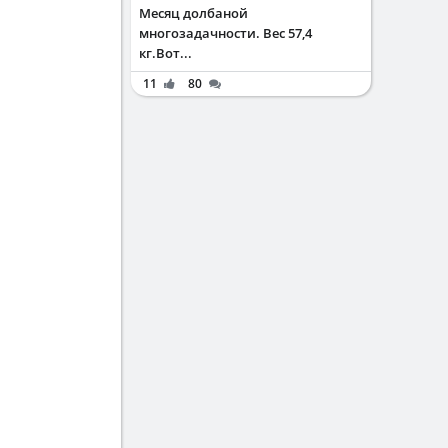
Месяц долбаной
многозадачности. Вес 57,4
кг.Вот...
11
80