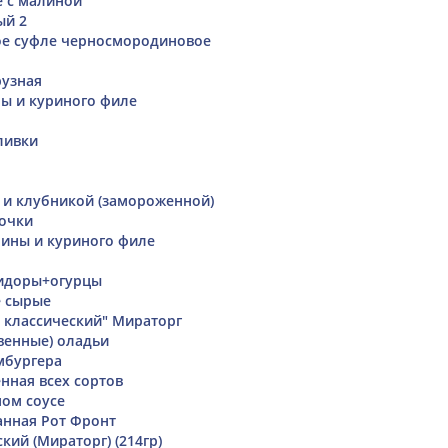
 с малиной
ый 2
ое суфле черносмородиновое
рузная
ы и куриного филе
ливки
м и клубникой (замороженной)
очки
нины и куриного филе
идоры+огурцы
е сырые
р классический" Мираторг
венные) оладьи
мбургера
нная всех сортов
ном соусе
анная Рот Фронт
кий (Мираторг) (214гр)