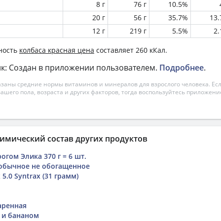
8 г
76 г
10.5%
20 г
56 г
35.7%
13
12 г
219 г
5.5%
2
ность
колбаса красная цена
составляет 260 кКал.
к: Создан в приложении пользователем.
Подробнее
.
азаны средние нормы витаминов и минералов для взрослого человека. Есл
вашего пола, возраста и других факторов, тогда воспользуйтесь приложен
имический состав других продуктов
огом Элика 370 г = 6 шт.
обычное не обогащенное
5.0 Syntrax (31 грамм)
аренная
м и бананом