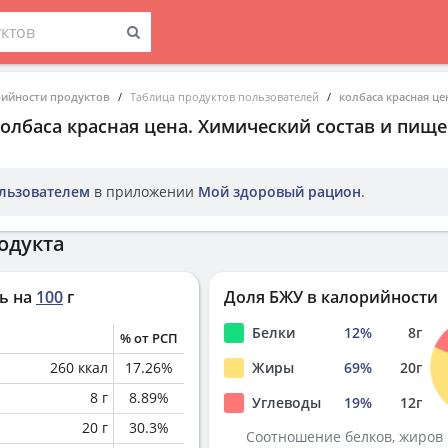
рийности продуктов
Таблица продуктов пользователей
колбаса красная це
олбаса красная цена
. Химический состав и пище
льзователем
в приложении
Мой здоровый рацион
.
одукта
ь на
100
г
Доля БЖУ в калорийности
Белки
12
%
8
г
% от РСП
260
ккал
17.26
%
Жиры
69
%
20
г
8
г
8.89
%
Углеводы
19
%
12
г
20
г
30.3
%
Соотношение белков, жиров 