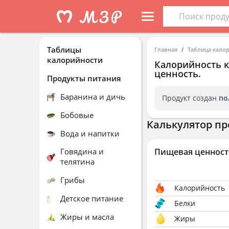
Таблицы
Главная
Таблица кало
калорийности
Калорийность
к
ценность.
Продукты питания
Баранина и дичь
Продукт создан
по
Бобовые
Калькулятор пр
Вода и напитки
Говядина и
Пищевая ценност
телятина
Грибы
Калорийность
Детское питание
Белки
Жиры и масла
Жиры