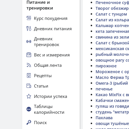
Питание и
Печеночное суф
тренировки
Творог обезжире
Салат с тунцом
Курс похудения
Салат из кольр
Кальмар копчени
Дневник питания
кета запеченна
свинина из зел
Дневник
Салат с брынзо
тренировок
мексиканская с
рыбный молочн
Вес и измерения
овощное рагу с
Общая лента
пирожное
Мороженое с ор
Рецепты
Масло Ферма Т
Омега-3 (рыбий 
Статьи
печенье
Какао MixFix с
Истории успеха
Кабачки смажен
Таблицы
гуляш из говяд
калорийности
студень "метатр
Пахлава
Поиск
овощи тушёные