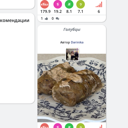
179.9
19.2
8.1
7.1
6
1
0
екомендации
Голубцы
Автор
Darinika