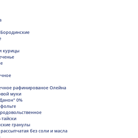
а
 Бородинские
е
 и курицы
еченье
ое
ечное
ечное рафинированое Олейна
овой муки
"Данон" 0%
 фольге
продовольственное
-тайски
ские гранулы
 рассыпчатая без соли и масла
й