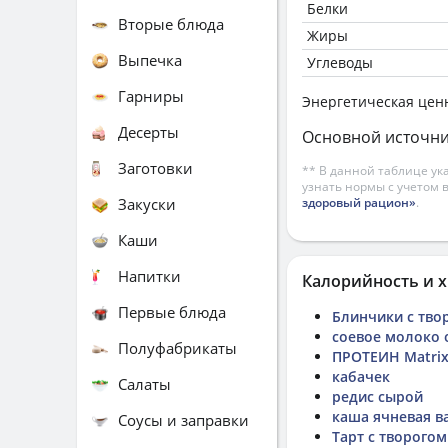
Белки
Вторые блюда
Жиры
Выпечка
Углеводы
Гарниры
Энергетическая цен
Десерты
Основной источни
Заготовки
** В данной таблице ук
узнать нормы с учетом 
Закуски
здоровый рацион»
.
Каши
Напитки
Калорийность и х
Первые блюда
Блинчики с твор
соевое молоко 
Полуфабрикаты
ПРОТЕИН Matrix 
кабачек
Салаты
редис сырой
каша ячневая в
Соусы и заправки
Тарт с творого