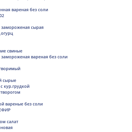
нная вареная без соли
02
а замороженая сырая
,огурц
ние свиные
а замороженая вареная без соли
створимый
й сырые
 с кур.грудкой
 творогом
ой вареные без соли
ЕФИР
ком салат
рновая