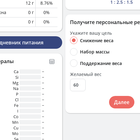
1 : 2.5 : 1.5
12
г
8.76
%
кна
0
г
0
%
0
г
0
%
Получите персональные р
Укажите вашу цель
Снижение веса
 дневник питания
Набор массы
ералы
Поддержание веса
Ca
~
Желаемый вес
Si
~
Mg
~
Na
~
P
~
Cl
~
Далее
Fe
~
I
~
Co
~
Mn
~
Cu
~
Mo
~
Se
~