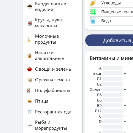
Углеводы
Кондитерские
изделия
Пищевые воло
Крупы, мука,
Вода
макароны
Молочные
Добавить в
продукты
Напитки
Витамины и мин
алкогольные
A
~
Овощи и зелень
b-car
~
В1
~
Орехи и семена
B2
~
Холин
~
Полуфабрикаты
B5
~
B6
~
Птица
B9
~
B12
~
Ресторанная еда
C
~
D
~
Рыба и
E
~
морепродукты
H
~