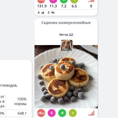
131.9
11.3
7.2
6.5
0
4
3
Сырники низкоуглеводные
Автор
ДД
глеводов,
 от
100%
ы в
нормы
кал
.9%
648 г