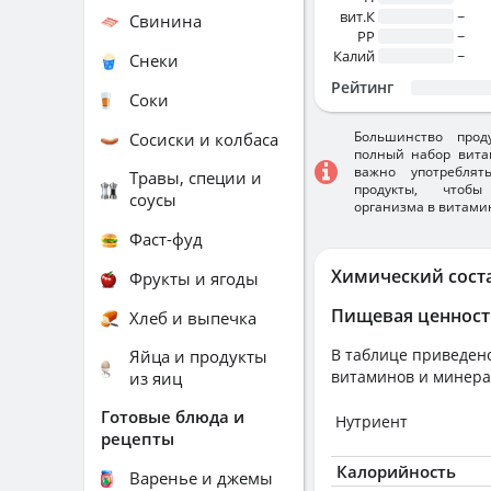
вит.К
~
Свинина
PP
~
Калий
~
Снеки
Рейтинг
Соки
Большинство прод
Сосиски и колбаса
полный набор вита
важно употребля
Травы, специи и
продукты, чтобы
соусы
организма в витами
Фаст-фуд
Химический сост
Фрукты и ягоды
Пищевая ценност
Хлеб и выпечка
В таблице приведено
Яйца и продукты
витаминов и минера
из яиц
Готовые блюда и
Нутриент
рецепты
Калорийность
Варенье и джемы