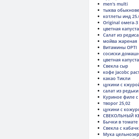
men's multi
тыква обыкнове
котлеты инд 25.
Original омега-3
цветная капуст
Салат из редиса
мойва жареная
Витамины OPTI
сосиски домаш
цветная капуст
Свекла сыр
кофе Jacobc ра
какао Тикли
цукини с кжуро
салат из редьки
Куриное филе с
творог 25,02
цукини с кожур
СВЕКОЛЬНЫЙ К
Бычки в томате
Свекла с кабач
Мука цельнозе