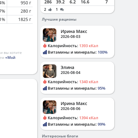
286
39.2
6.2
16.6
7
4%
950 г
2
1
.7%
280 г
.1%
1825 г
Лучшие рационы
Ирина Макс
2026-08-03
Калорийность:
1393 кКал
Витамины и минералы:
100%
и вы хотите
ием
«Мой
Элина
2026-08-04
Калорийность:
1340 кКал
Витамины и минералы:
95%
Ирина Макс
2026-08-06
Калорийность:
1394 кКал
Витамины и минералы:
99%
Интересные блоги