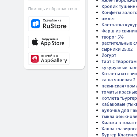
желе творожное
Кролик тушенн
Помощь и обратная связь
Конфеты золот
омлет
Клетчатка куку
Фарш из свинин
творог 5%
растительные с
сырники 25.02
йогурт
Тарт с творого
кукурузные пал
Котлеты из сви
каша ячневая 2
пекинская+пом
томаты красны
Котлета "Бурге
Кабаковые (тык
Булочка для Га
тыква обыкнове
Килька в томат
Халва глазиров
Бургер Класичес