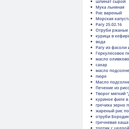
шпинат сырой
Мука льняная
Рис вареный
Морская капуст
Рагу 25.02.16
Отруби ржаные
курица в кефир
вода
Рагу из фасоли
Геркулесовое п
масло оливков
сахар
масло подсолн
пюре
Масло подсолн
Печение из рис
Творог мягкий 
куриное филе в
гречиха зерно 
жареный рис по
отруби Бородин
гречневая каша
тортик с цедро