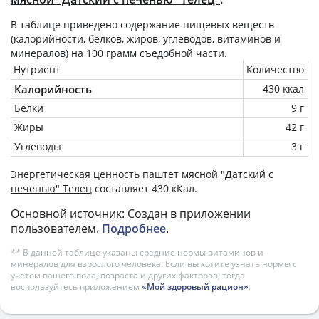
В таблице приведено содержание пищевых веществ
(калорийности, белков, жиров, углеводов, витаминов и
минералов) на
100 грамм
съедобной части.
Нутриент
Количество
Калорийность
430 ккал
Белки
9 г
Жиры
42 г
Углеводы
3 г
Энергетическая ценность
паштет мясной "Датский с
печенью" Телец
составляет 430 кКал.
Основной источник: Создан в приложении
пользователем.
Подробнее
.
** В данной таблице указаны средние нормы витаминов и
минералов для взрослого человека. Если вы хотите узнать нормы с
учетом вашего пола, возраста и других факторов, тогда
воспользуйтесь приложением
«Мой здоровый рацион»
.