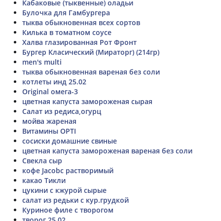
Кабаковые (тыквенные) оладьи
Булочка для Гамбургера
тыква обыкновенная всех сортов
Килька в томатном соусе
Халва глазированная Рот Фронт
Бургер Класический (Мираторг) (214гр)
men's multi
тыква обыкновенная вареная без соли
котлеты инд 25.02
Original омега-3
цветная капуста замороженая сырая
Салат из редиса,огурц
мойва жареная
Витамины OPTI
сосиски домашние свиные
цветная капуста замороженая вареная без соли
Свекла сыр
кофе Jacobc растворимый
какао Тикли
цукини с кжурой сырые
салат из редьки с кур.грудкой
Куриное филе с творогом
творог 25,02