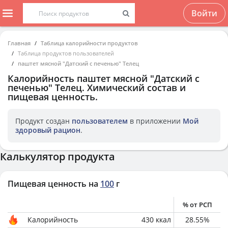
Войти
Главная
Таблица калорийности продуктов
Таблица продуктов пользователей
паштет мясной "Датский с печенью" Телец
Калорийность
паштет мясной "Датский с
печенью" Телец
. Химический состав и
пищевая ценность.
Продукт создан
пользователем
в приложении
Мой
здоровый рацион
.
Калькулятор продукта
Пищевая ценность на
100
г
% от РСП
Калорийность
430
ккал
28.55
%