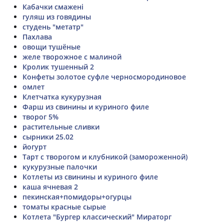
Кабачки смажені
гуляш из говядины
студень "метатр"
Пахлава
овощи тушёные
желе творожное с малиной
Кролик тушенный 2
Конфеты золотое суфле черносмородиновое
омлет
Клетчатка кукурузная
Фарш из свинины и куриного филе
творог 5%
растительные сливки
сырники 25.02
йогурт
Тарт с творогом и клубникой (замороженной)
кукурузные палочки
Котлеты из свинины и куриного филе
каша ячневая 2
пекинская+помидоры+огурцы
томаты красные сырые
Котлета "Бургер классический" Мираторг