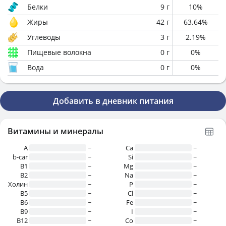
Белки
9
г
10
%
Жиры
42
г
63.64
%
Углеводы
3
г
2.19
%
Пищевые волокна
0
г
0
%
Вода
0
г
0
%
Добавить в дневник питания
Витамины и минералы
A
~
Ca
~
b-car
~
Si
~
В1
~
Mg
~
B2
~
Na
~
Холин
~
P
~
B5
~
Cl
~
B6
~
Fe
~
B9
~
I
~
B12
~
Co
~