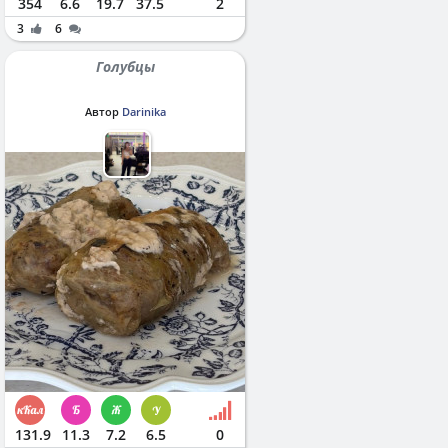
354
6.6
19.7
37.5
2
3
6
Голубцы
Автор
Darinika
131.9
11.3
7.2
6.5
0