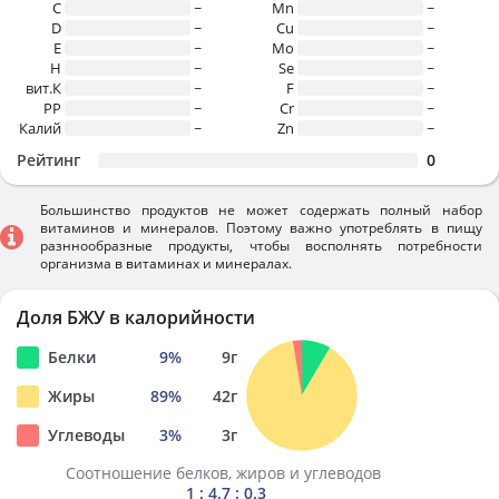
C
~
Mn
~
D
~
Cu
~
E
~
Mo
~
H
~
Se
~
вит.К
~
F
~
PP
~
Cr
~
Калий
~
Zn
~
Рейтинг
0
Большинство продуктов не может содержать полный набор
витаминов и минералов. Поэтому важно употреблять в пищу
разннообразные продукты, чтобы восполнять потребности
организма в витаминах и минералах.
Доля БЖУ в калорийности
Белки
9
%
9
г
Жиры
89
%
42
г
Углеводы
3
%
3
г
Соотношение белков, жиров и углеводов
1 : 4.7 : 0.3