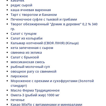
кабачек
редис сырой
каша ячневая варенная
Тарт с творогом и бананом
Печеночное суфле с тыквой и грибами
Творог обезжиренный "Домик в деревне" 0,2 % 340
гр.
Салат с тунцом
Салат из кольраби
Кальмар копчений (СВОЯ ЛІНІЯ) (Кільца)
кета запеченная с сыром
свинина из зелика
Салат с брынзой
мексиканская смесь
рыбный молочный суп
овощное рагу со свининой
пирожное
Мороженое с орехами и сухофруктами (Золотой
стандарт)
Масло Ферма Традиционное
Омега-3 (рыбий жир) 1000 мг
печенье
Какао MixFix с витаминами и минералами