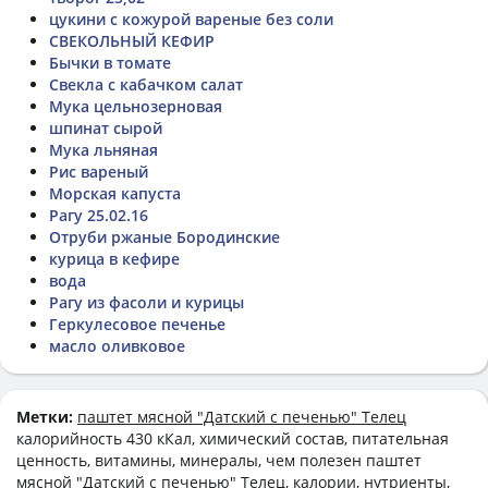
цукини с кожурой вареные без соли
СВЕКОЛЬНЫЙ КЕФИР
Бычки в томате
Свекла с кабачком салат
Мука цельнозерновая
шпинат сырой
Мука льняная
Рис вареный
Морская капуста
Рагу 25.02.16
Отруби ржаные Бородинские
курица в кефире
вода
Рагу из фасоли и курицы
Геркулесовое печенье
масло оливковое
Метки:
паштет мясной "Датский с печенью" Телец
калорийность 430 кКал, химический состав, питательная
ценность, витамины, минералы, чем полезен паштет
мясной "Датский с печенью" Телец, калории, нутриенты,