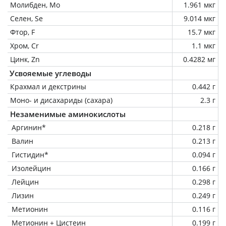
Молибден, Mo
1.961 мкг
Селен, Se
9.014 мкг
Фтор, F
15.7 мкг
Хром, Cr
1.1 мкг
Цинк, Zn
0.4282 мг
Усвояемые углеводы
Крахмал и декстрины
0.442 г
Моно- и дисахариды (сахара)
2.3 г
Незаменимые аминокислоты
Аргинин*
0.218 г
Валин
0.213 г
Гистидин*
0.094 г
Изолейцин
0.166 г
Лейцин
0.298 г
Лизин
0.249 г
Метионин
0.116 г
Метионин + Цистеин
0.199 г