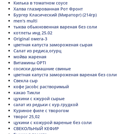
Килька в томатном соусе
Халва глазированная Рот Фронт
Бургер Класический (Мираторг) (214гр)
men's multi
тыква обыкновенная вареная без соли
котлеты инд 25.02
Original омега-3
цветная капуста замороженая сырая
Салат из редиса,огурц
мойва жареная
Витамины OPTI
сосиски домашние свиные
цветная капуста замороженая вареная без соли
Свекла сыр
кофе Jacobc растворимый
какао Тикли
цукини с кжурой сырые
салат из редьки с кур.грудкой
Куриное филе с творогом
творог 25,02
цукини с кожурой вареные без соли
СВЕКОЛЬНЫЙ КЕФИР