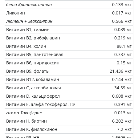
бета Криптоксантин
0.133 мкг
Ликопин
0.017 мкг
Лютеин + Зеаксантин
0.566 мкг
Витамин В1, тиамин
0.089 мг
Витамин В2, рибофлавин
0.219 мг
Витамин В4, холин
88.1 мг
Витамин В5, пантотеновая
0.787 мг
Витамин В6, пиридоксин
0.15 мг
Витамин В9, фолаты
21.436 мкг
Витамин В12, кобаламин
0.144 мкг
Витамин C, аскорбиновая
34.59 мг
Витамин D, кальциферол
0.608 мкг
Витамин Е, альфа токоферол, ТЭ
0.391 мг
гамма Токоферол
0.013 мг
Витамин Н, биотин
6.202 мкг
Витамин К, филлохинон
7.2 мкг
Витамин РР, НЭ
1.6606 мг