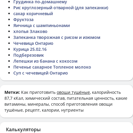
Грудинка по-домашнему
Рис круглозерный отварной (для запеканки)
сахар коричневый
Фруктоза
Яичница с шампиньонами
хлопья Злаково
Запеканка творожная с рисом и изюмом
Чечевица Онтарио
Курица 25.02.16
Подберезовик
Лепешки из банана с кокосом
Печенье сахарное Топленое молоко
Суп с чечевицей Онтарио
Метки:
Как приготовить
овощи тушёные
, калорийность
87,7 кКал, химический состав, питательная ценность, какие
витамины, минералы, способ приготовления овощи
тушёные, рецепт, калории, нутриенты
Калькуляторы