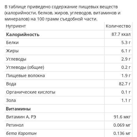
В таблице приведено содержание пищевых веществ
(калорийности, белков, жиров, углеводов, витаминов и
минералов) на
100 грамм
съедобной части.
Нутриент
Количество
Калорийность
87.7 ккал
Белки
5.3 г
Жиры
6.1 г
Углеводы
2.9 г
Углеводы (общие)
0.2 г
Пищевые волокна
1.9 г
Вода
82.7 г
Органические кислоты
0.1 г
Зола
1.1 г
Витамины
Витамин А, РЭ
91.6 мкг
Ретинол
0.069 мг
бета Каротин
0.136 мг