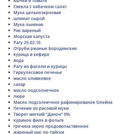
Бычки в томате
Свекла с кабачком салат
Мука цельнозерновая
шпинат сырой
Мука льняная
Рис вареный
Морская капуста
Рагу 25.02.16
Отруби ржаные Бородинские
курица в кефире
вода
Рагу из фасоли и курицы
Геркулесовое печенье
масло оливковое
сахар
масло подсолнечное
пюре
Масло подсолнечное рафинированое Олейна
Печение из рисовой муки
Творог мягкий "Данон" 0%
куриное филе в фольге
гречиха зерно продовольственное
жареный рис по-тайски