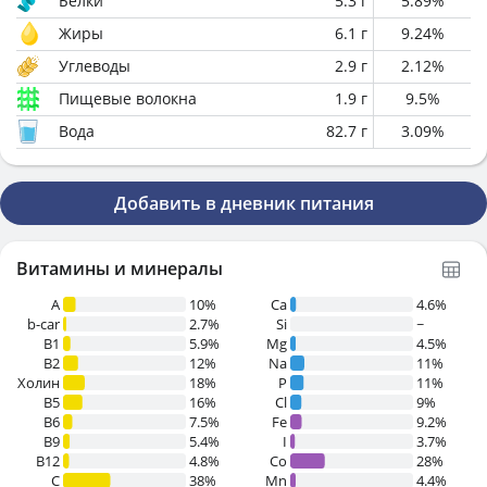
Белки
5.3
г
5.89
%
Жиры
6.1
г
9.24
%
Углеводы
2.9
г
2.12
%
Пищевые волокна
1.9
г
9.5
%
Вода
82.7
г
3.09
%
Добавить в дневник питания
Витамины и минералы
A
10%
Ca
4.6%
b-car
2.7%
Si
~
В1
5.9%
Mg
4.5%
B2
12%
Na
11%
Холин
18%
P
11%
B5
16%
Cl
9%
B6
7.5%
Fe
9.2%
B9
5.4%
I
3.7%
B12
4.8%
Co
28%
C
38%
Mn
4.4%