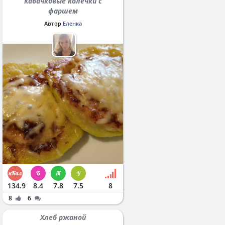
Кабачковые колечки с
фаршем
Автор
Еленка
134.9
8.4
7.8
7.5
8
8
6
Хлеб ржаной