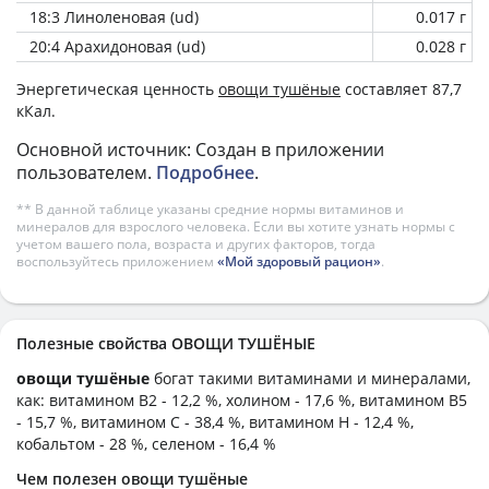
18:3 Линоленовая (ud)
0.017 г
20:4 Арахидоновая (ud)
0.028 г
Энергетическая ценность
овощи тушёные
составляет 87,7
кКал.
Основной источник: Создан в приложении
пользователем.
Подробнее
.
** В данной таблице указаны средние нормы витаминов и
минералов для взрослого человека. Если вы хотите узнать нормы с
учетом вашего пола, возраста и других факторов, тогда
воспользуйтесь приложением
«Мой здоровый рацион»
.
Полезные свойства ОВОЩИ ТУШЁНЫЕ
овощи тушёные
богат такими витаминами и минералами,
как: витамином B2 - 12,2 %, холином - 17,6 %, витамином B5
- 15,7 %, витамином C - 38,4 %, витамином H - 12,4 %,
кобальтом - 28 %, селеном - 16,4 %
Чем полезен овощи тушёные