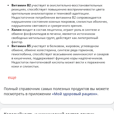
Витамин В2
участвует в окислительно-восстановительных
реакциях, способствует повышению восприимчивости цвета
зрительным анализатором и темновой адаптации.
Недостаточное потребление витамина В2 сопровождается
нарушением состояния кожных покровов, слизистых оболочек,
нарушением светового и сумеречного зрения.
Холин
входит в состав лецитина, играет роль в синтезе и
обмене фосфолипидов в печени, является источником
свободных метильных групп, действует как липотропный
фактор.
Витамин В5
участвует в белковом, жировом, углеводном
обмене, обмене холестерина, синтезе ряда гормонов,
гемоглобина, способствует всасыванию аминокислот и сахаров
в кишечнике, поддерживает функцию коры надпочечников.
Недостаток пантотеновой кислоты может вести к поражению
кожи и слизистых.
еще
Полный справочник самых полезных продуктов вы можете
посмотреть в приложении
«Мой здоровый рацион»
.