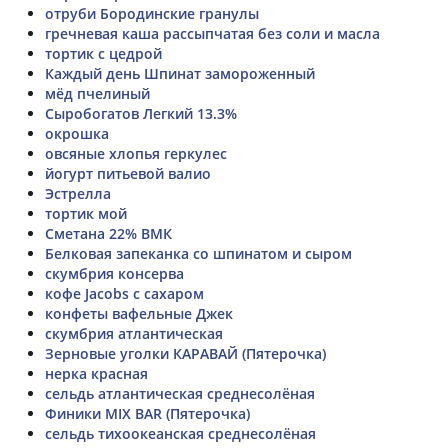
отруби Бородинские гранулы
гречневая каша рассыпчатая без соли и масла
тортик с цедрой
Каждый день Шпинат замороженный
мёд пчелиный
Сыробогатов Легкий 13.3%
окрошка
овсяные хлопья геркулес
йогурт питьевой валио
Эстрелла
тортик мой
Сметана 22% ВМК
Белковая запеканка со шпинатом и сыром
скумбрия консерва
кофе Jacobs с сахаром
конфеты вафельные Джек
скумбрия атлантическая
Зерновые уголки КАРАВАЙ (Пятерочка)
нерка красная
сельдь атлантическая среднесолёная
Финики MIX BAR (Пятерочка)
сельдь тихоокеанская среднесолёная