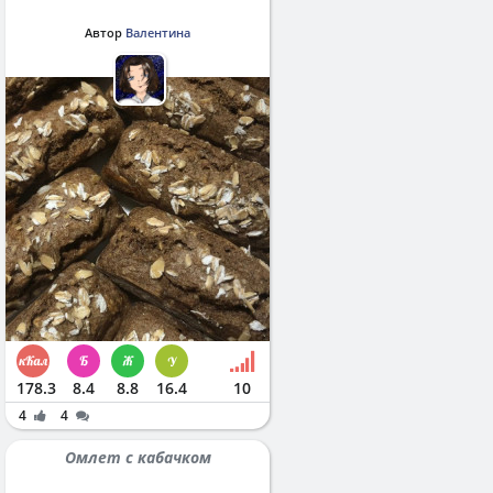
Автор
Валентина
178.3
8.4
8.8
16.4
10
4
4
Омлет с кабачком