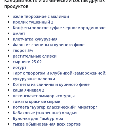
Калорийность и химический состав других
продуктов
желе творожное с малиной
Кролик тушенный 2
Конфеты золотое суфле черносмородиновое
омлет
Клетчатка кукурузная
Фарш из свинины и куриного филе
творог 5%
растительные сливки
сырники 25.02
йогурт
Тарт с творогом и клубникой (замороженной)
кукурузные палочки
Котлеты из свинины и куриного филе
каша ячневая 2
пекинская+помидоры+огурцы
томаты красные сырые
Котлета "Бургер классический" Мираторг
Кабаковые (тыквенные) оладьи
Булочка для Гамбургера
тыква обыкновенная всех сортов