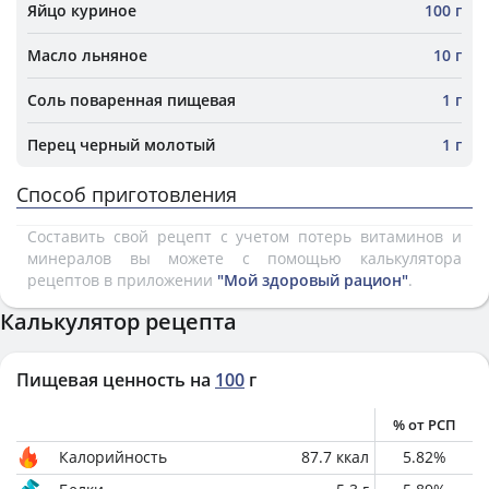
Яйцо куриное
100 г
Масло льняное
10 г
Соль поваренная пищевая
1 г
Перец черный молотый
1 г
Способ приготовления
Составить свой рецепт с учетом потерь витаминов и
минералов вы можете с помощью калькулятора
рецептов в приложении
"Мой здоровый рацион"
.
Калькулятор рецепта
Пищевая ценность на
100
г
% от РСП
Калорийность
87.7
ккал
5.82
%