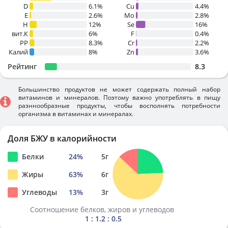
D
6.1%
Cu
4.4%
E
2.6%
Mo
2.8%
H
12%
Se
16%
вит.К
6%
F
0.4%
PP
8.3%
Cr
2.2%
Калий
8%
Zn
3.6%
Рейтинг
8.3
Большинство продуктов не может содержать полный набор
витаминов и минералов. Поэтому важно употреблять в пищу
разннообразные продукты, чтобы восполнять потребности
организма в витаминах и минералах.
Доля БЖУ в калорийности
Белки
24
%
5
г
Жиры
63
%
6
г
Углеводы
13
%
3
г
Соотношение белков, жиров и углеводов
1 : 1.2 : 0.5