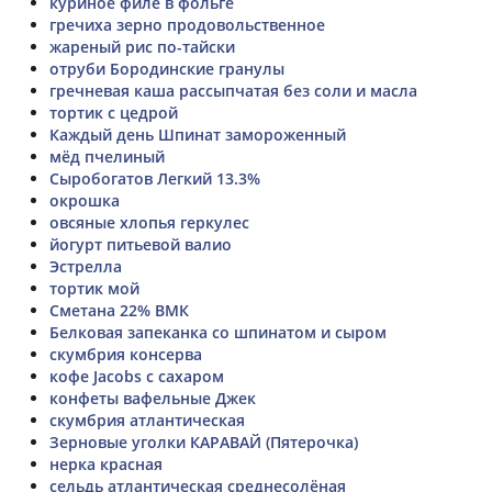
куриное филе в фольге
гречиха зерно продовольственное
жареный рис по-тайски
отруби Бородинские гранулы
гречневая каша рассыпчатая без соли и масла
тортик с цедрой
Каждый день Шпинат замороженный
мёд пчелиный
Сыробогатов Легкий 13.3%
окрошка
овсяные хлопья геркулес
йогурт питьевой валио
Эстрелла
тортик мой
Сметана 22% ВМК
Белковая запеканка со шпинатом и сыром
скумбрия консерва
кофе Jacobs с сахаром
конфеты вафельные Джек
скумбрия атлантическая
Зерновые уголки КАРАВАЙ (Пятерочка)
нерка красная
сельдь атлантическая среднесолёная