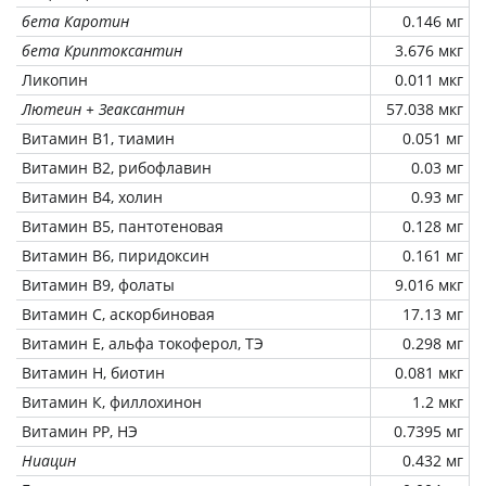
бета Каротин
0.146 мг
бета Криптоксантин
3.676 мкг
Ликопин
0.011 мкг
Лютеин + Зеаксантин
57.038 мкг
Витамин В1, тиамин
0.051 мг
Витамин В2, рибофлавин
0.03 мг
Витамин В4, холин
0.93 мг
Витамин В5, пантотеновая
0.128 мг
Витамин В6, пиридоксин
0.161 мг
Витамин В9, фолаты
9.016 мкг
Витамин C, аскорбиновая
17.13 мг
Витамин Е, альфа токоферол, ТЭ
0.298 мг
Витамин Н, биотин
0.081 мкг
Витамин К, филлохинон
1.2 мкг
Витамин РР, НЭ
0.7395 мг
Ниацин
0.432 мг