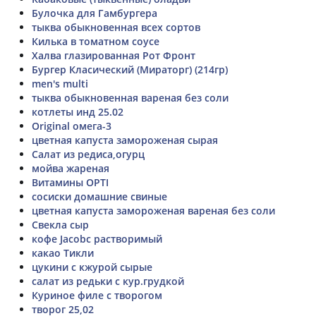
Булочка для Гамбургера
тыква обыкновенная всех сортов
Килька в томатном соусе
Халва глазированная Рот Фронт
Бургер Класический (Мираторг) (214гр)
men's multi
тыква обыкновенная вареная без соли
котлеты инд 25.02
Original омега-3
цветная капуста замороженая сырая
Салат из редиса,огурц
мойва жареная
Витамины OPTI
сосиски домашние свиные
цветная капуста замороженая вареная без соли
Свекла сыр
кофе Jacobc растворимый
какао Тикли
цукини с кжурой сырые
салат из редьки с кур.грудкой
Куриное филе с творогом
творог 25,02