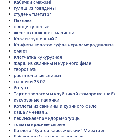
Кабачки смажені
гуляш из говядины
студень "метатр"
Пахлава
овощи тушёные
желе творожное с малиной
Кролик тушенный 2
Конфеты золотое суфле черносмородиновое
омлет
Клетчатка кукурузная
Фарш из свинины и куриного филе
творог 5%
растительные сливки
сырники 25.02
йогурт
Тарт с творогом и клубникой (замороженной)
кукурузные палочки
Котлеты из свинины и куриного филе
каша ячневая 2
пекинская+помидоры+огурцы
томаты красные сырые
Котлета "Бургер классический" Мираторг
Кабаковые (тыквенные) оладьи