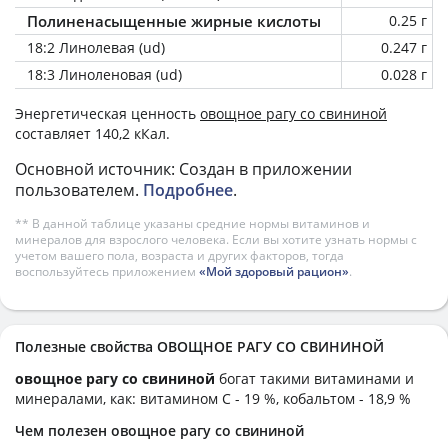
Полиненасыщенные жирные кислоты
0.25 г
18:2 Линолевая (ud)
0.247 г
18:3 Линоленовая (ud)
0.028 г
Энергетическая ценность
овощное рагу со свининой
составляет 140,2 кКал.
Основной источник: Создан в приложении
пользователем.
Подробнее
.
** В данной таблице указаны средние нормы витаминов и
минералов для взрослого человека. Если вы хотите узнать нормы с
учетом вашего пола, возраста и других факторов, тогда
воспользуйтесь приложением
«Мой здоровый рацион»
.
Полезные свойства ОВОЩНОЕ РАГУ СО СВИНИНОЙ
овощное рагу со свининой
богат такими витаминами и
минералами, как: витамином C - 19 %, кобальтом - 18,9 %
Чем полезен овощное рагу со свининой