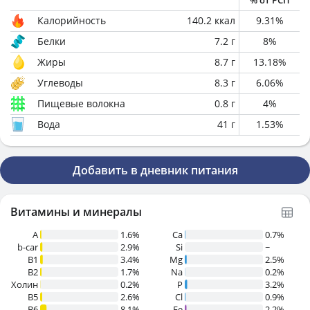
% от РСП
Калорийность
140.2
ккал
9.31
%
Белки
7.2
г
8
%
Жиры
8.7
г
13.18
%
Углеводы
8.3
г
6.06
%
Пищевые волокна
0.8
г
4
%
Вода
41
г
1.53
%
Добавить в дневник питания
Витамины и минералы
A
1.6%
Ca
0.7%
b-car
2.9%
Si
~
В1
3.4%
Mg
2.5%
B2
1.7%
Na
0.2%
Холин
0.2%
P
3.2%
B5
2.6%
Cl
0.9%
B6
8.1%
Fe
2.2%