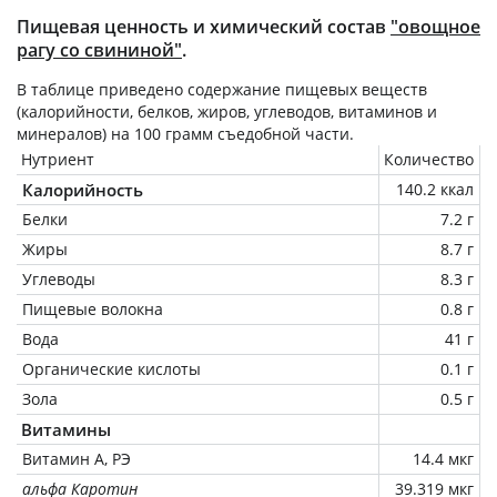
Пищевая ценность и химический состав
"овощное
рагу со свининой"
.
В таблице приведено содержание пищевых веществ
(калорийности, белков, жиров, углеводов, витаминов и
минералов) на
100 грамм
съедобной части.
Нутриент
Количество
Калорийность
140.2 ккал
Белки
7.2 г
Жиры
8.7 г
Углеводы
8.3 г
Пищевые волокна
0.8 г
Вода
41 г
Органические кислоты
0.1 г
Зола
0.5 г
Витамины
Витамин А, РЭ
14.4 мкг
альфа Каротин
39.319 мкг