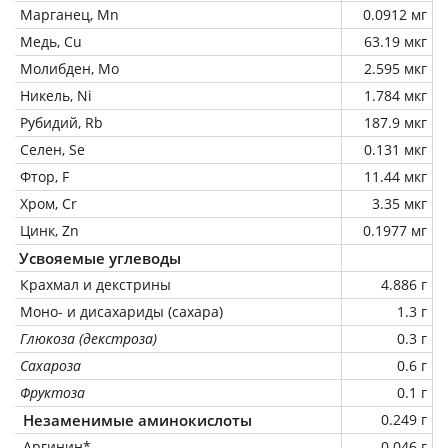
Марганец, Mn
0.0912 мг
Медь, Cu
63.19 мкг
Молибден, Mo
2.595 мкг
Никель, Ni
1.784 мкг
Рубидий, Rb
187.9 мкг
Селен, Se
0.131 мкг
Фтор, F
11.44 мкг
Хром, Cr
3.35 мкг
Цинк, Zn
0.1977 мг
Усвояемые углеводы
Крахмал и декстрины
4.886 г
Моно- и дисахариды (сахара)
1.3 г
Глюкоза (декстроза)
0.3 г
Сахароза
0.6 г
Фруктоза
0.1 г
Незаменимые аминокислоты
0.249 г
Аргинин*
0.046 г