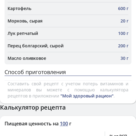
Картофель
600 г
Морковь, сырая
20 г
Лук репчатый
100 г
Перец болгарский, сырой
200 г
Масло оливковое
30 г
Способ приготовления
Составить свой рецепт с учетом потерь витаминов и
минералов вы можете с помощью калькулятора
рецептов в приложении
"Мой здоровый рацион"
.
Калькулятор рецепта
Пищевая ценность на
100
г