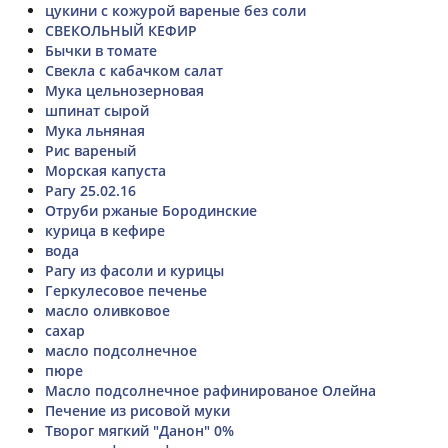
цукини с кожурой вареные без соли
СВЕКОЛЬНЫЙ КЕФИР
Бычки в томате
Свекла с кабачком салат
Мука цельнозерновая
шпинат сырой
Мука льняная
Рис вареный
Морская капуста
Рагу 25.02.16
Отруби ржаные Бородинские
курица в кефире
вода
Рагу из фасоли и курицы
Геркулесовое печенье
масло оливковое
сахар
масло подсолнечное
пюре
Масло подсолнечное рафинированое Олейна
Печение из рисовой муки
Творог мягкий "Данон" 0%