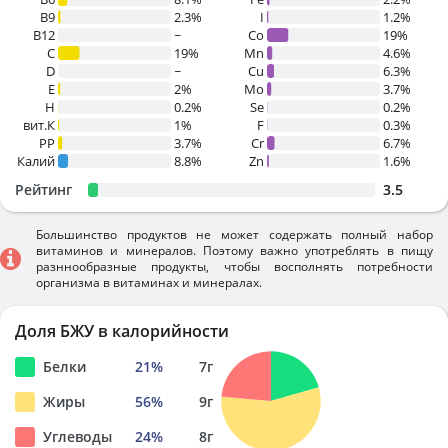
B9
2.3%
I
1.2%
B12
~
Co
19%
C
19%
Mn
4.6%
D
~
Cu
6.3%
E
2%
Mo
3.7%
H
0.2%
Se
0.2%
вит.К
1%
F
0.3%
PP
3.7%
Cr
6.7%
Калий
8.8%
Zn
1.6%
Рейтинг
3.5
Большинство продуктов не может содержать полный набор
витаминов и минералов. Поэтому важно употреблять в пищу
разннообразные продукты, чтобы восполнять потребности
организма в витаминах и минералах.
Доля БЖУ в калорийности
Белки
21
%
7
г
Жиры
56
%
9
г
Углеводы
24
%
8
г