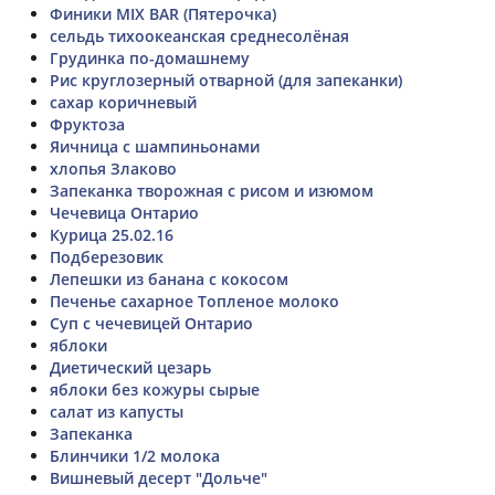
Финики MIX BAR (Пятерочка)
сельдь тихоокеанская среднесолёная
Грудинка по-домашнему
Рис круглозерный отварной (для запеканки)
сахар коричневый
Фруктоза
Яичница с шампиньонами
хлопья Злаково
Запеканка творожная с рисом и изюмом
Чечевица Онтарио
Курица 25.02.16
Подберезовик
Лепешки из банана с кокосом
Печенье сахарное Топленое молоко
Суп с чечевицей Онтарио
яблоки
Диетический цезарь
яблоки без кожуры сырые
салат из капусты
Запеканка
Блинчики 1/2 молока
Вишневый десерт "Дольче"