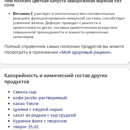
Чем полезен цветная капуста замороженая вареная без
соли
Витамин С
участвует в окислительно-восстановительных
реакциях, функционировании иммунной системы, способствует
усвоению железа. Дефицит приводит к рыхлости и
кровоточивости десен, носовым кровотечениям вследствие
повышенной проницаемости и ломкости кровеносных
капилляров.
Полный справочник самых полезных продуктов вы можете
посмотреть в приложении
«Мой здоровый рацион»
.
Калорийность и химический состав других
продуктов
Свекла сыр
кофе Jacobc растворимый
какао Тикли
цукини с кжурой сырые
салат из редьки с кур.грудкой
Куриное филе с творогом
творог 25,02