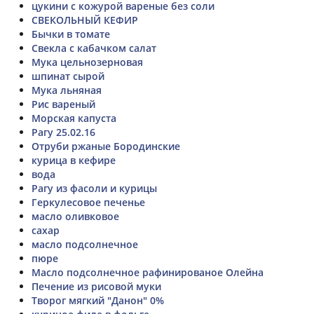
цукини с кожурой вареные без соли
СВЕКОЛЬНЫЙ КЕФИР
Бычки в томате
Свекла с кабачком салат
Мука цельнозерновая
шпинат сырой
Мука льняная
Рис вареный
Морская капуста
Рагу 25.02.16
Отруби ржаные Бородинские
курица в кефире
вода
Рагу из фасоли и курицы
Геркулесовое печенье
масло оливковое
сахар
масло подсолнечное
пюре
Масло подсолнечное рафинированое Олейна
Печение из рисовой муки
Творог мягкий "Данон" 0%