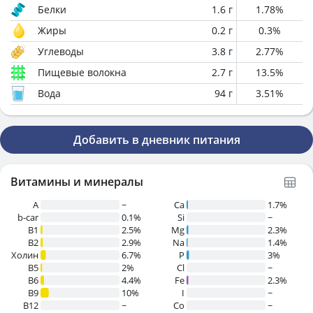
Белки
1.6
г
1.78
%
Жиры
0.2
г
0.3
%
Углеводы
3.8
г
2.77
%
Пищевые волокна
2.7
г
13.5
%
Вода
94
г
3.51
%
Добавить в дневник питания
Витамины и минералы
A
~
Ca
1.7%
b-car
0.1%
Si
~
В1
2.5%
Mg
2.3%
B2
2.9%
Na
1.4%
Холин
6.7%
P
3%
B5
2%
Cl
~
B6
4.4%
Fe
2.3%
B9
10%
I
~
B12
~
Co
~