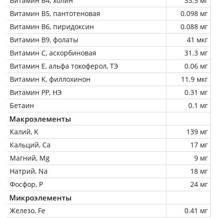
Витамин В4, холин
33.5 мг
Витамин В5, пантотеновая
0.098 мг
Витамин В6, пиридоксин
0.088 мг
Витамин В9, фолаты
41 мкг
Витамин C, аскорбиновая
31.3 мг
Витамин Е, альфа токоферол, ТЭ
0.06 мг
Витамин К, филлохинон
11.9 мкг
Витамин РР, НЭ
0.31 мг
Бетаин
0.1 мг
Макроэлементы
Калий, K
139 мг
Кальций, Ca
17 мг
Магний, Mg
9 мг
Натрий, Na
18 мг
Фосфор, P
24 мг
Микроэлементы
Железо, Fe
0.41 мг