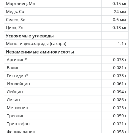
Марганец, Mn
0.15 мг
Медь, Cu
24 мкг
Селен, Se
0.6 мкг
Цинк, Zn
0.13 мг
Усвояемые углеводы
Моно- и дисахариды (сахара)
1.1 г
Незаменимые аминокислоты
Аргинин*
0.078 г
Валин
0.081 г
Гистидин*
0.033 г
Изолейцин
0.061 г
Лейцин
0.094 г
Лизин
0.086 г
Метионин
0.023 г
Треонин
0.059 г
Триптофан
0.021 г
Фенилаланин
0.058 г