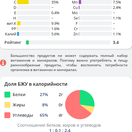
C
35%
Mn
7.5%
D
~
Cu
2.4%
E
0.4%
Mo
~
H
~
Se
1.1%
вит.К
9.9%
F
~
PP
1.6%
Cr
~
Калий
5.6%
Zn
1.1%
Рейтинг
3.4
Большинство продуктов не может содержать полный набор
витаминов и минералов. Поэтому важно употреблять в пищу
разннообразные продукты, чтобы восполнять потребности
организма в витаминах и минералах.
Доля БЖУ в калорийности
Белки
27
%
2
г
Жиры
8
%
0
г
Углеводы
65
%
4
г
Соотношение белков, жиров и углеводов
1 : 0.1 : 2.4