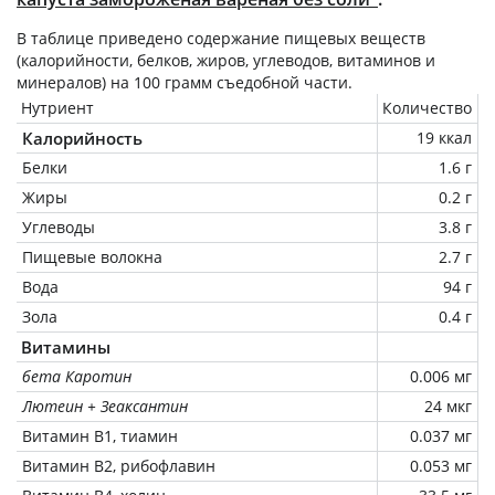
В таблице приведено содержание пищевых веществ
(калорийности, белков, жиров, углеводов, витаминов и
минералов) на
100 грамм
съедобной части.
Нутриент
Количество
Калорийность
19 ккал
Белки
1.6 г
Жиры
0.2 г
Углеводы
3.8 г
Пищевые волокна
2.7 г
Вода
94 г
Зола
0.4 г
Витамины
бета Каротин
0.006 мг
Лютеин + Зеаксантин
24 мкг
Витамин В1, тиамин
0.037 мг
Витамин В2, рибофлавин
0.053 мг