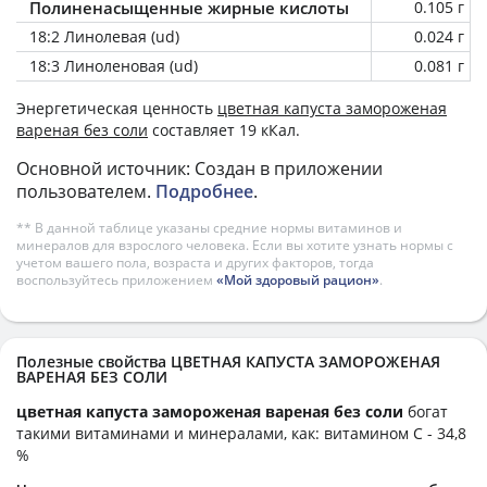
Полиненасыщенные жирные кислоты
0.105 г
18:2 Линолевая (ud)
0.024 г
18:3 Линоленовая (ud)
0.081 г
Энергетическая ценность
цветная капуста замороженая
вареная без соли
составляет 19 кКал.
Основной источник: Создан в приложении
пользователем.
Подробнее
.
** В данной таблице указаны средние нормы витаминов и
минералов для взрослого человека. Если вы хотите узнать нормы с
учетом вашего пола, возраста и других факторов, тогда
воспользуйтесь приложением
«Мой здоровый рацион»
.
Полезные свойства ЦВЕТНАЯ КАПУСТА ЗАМОРОЖЕНАЯ
ВАРЕНАЯ БЕЗ СОЛИ
цветная капуста замороженая вареная без соли
богат
такими витаминами и минералами, как: витамином C - 34,8
%