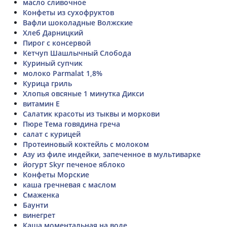
масло сливочное
Конфеты из сухофруктов
Вафли шоколадные Волжские
Хлеб Дарницкий
Пирог с консервой
Кетчуп Шашлычный Слобода
Куриный супчик
молоко Parmalat 1,8%
Курица гриль
Хлопья овсяные 1 минутка Дикси
витамин Е
Салатик красоты из тыквы и моркови
Пюре Тема говядина греча
салат с курицей
Протеиновый коктейль с молоком
Азу из филе индейки, запеченное в мультиварке
йогурт Skyr печеное яблоко
Конфеты Морские
каша гречневая с маслом
Смаженка
Баунти
винегрет
Каша моментальная на воде