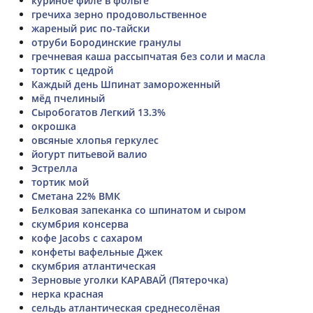
куриное филе в фольге
гречиха зерно продовольственное
жареный рис по-тайски
отруби Бородинские гранулы
гречневая каша рассыпчатая без соли и масла
тортик с цедрой
Каждый день Шпинат замороженный
мёд пчелиный
Сыробогатов Легкий 13.3%
окрошка
овсяные хлопья геркулес
йогурт питьевой валио
Эстрелла
тортик мой
Сметана 22% ВМК
Белковая запеканка со шпинатом и сыром
скумбрия консерва
кофе Jacobs с сахаром
конфеты вафельные Джек
скумбрия атлантическая
Зерновые уголки КАРАВАЙ (Пятерочка)
нерка красная
сельдь атлантическая среднесолёная