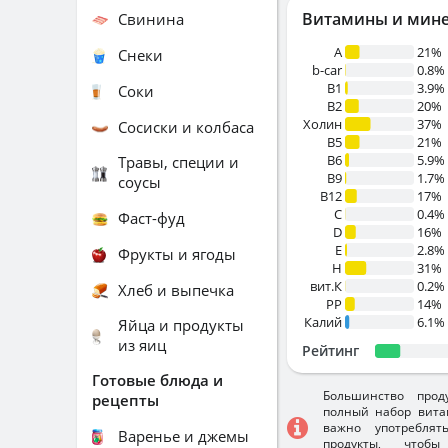
Витамины и мин
Свинина
A
21%
Снеки
b-car
0.8%
В1
3.9%
Соки
B2
20%
Холин
37%
Сосиски и колбаса
B5
21%
B6
5.9%
Травы, специи и
B9
1.7%
соусы
B12
17%
C
0.4%
Фаст-фуд
D
16%
E
2.8%
Фрукты и ягоды
H
31%
вит.К
0.2%
Хлеб и выпечка
PP
14%
Калий
6.1%
Яйца и продукты
из яиц
Рейтинг
Готовые блюда и
Большинство прод
рецепты
полный набор вита
важно употребля
Варенье и джемы
продукты, чтобы