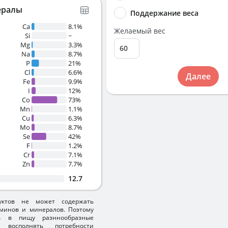
ералы
Поддержание веса
Ca
8.1%
Желаемый вес
Si
~
Mg
3.3%
Na
8.7%
P
21%
Cl
6.6%
Далее
Fe
9.9%
I
12%
Co
73%
Mn
1.1%
Cu
6.3%
Mo
8.7%
Se
42%
F
1.2%
Cr
7.1%
Zn
7.7%
12.7
уктов не может содержать
минов и минералов. Поэтому
ть в пищу разннообразные
 восполнять потребности