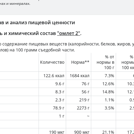
нах и минералах.
ав и анализ пищевой ценности
ь и химический состав
"омлет 2"
.
 содержание пищевых веществ (калорийности, белков, жиров, у
лов) на
100 грамм
съедобной части.
% от
%
Количество
Норма**
нормы в
норм
100 г
100 к
122.6 ккал
1684 ккал
7.3%
9.6 г
76 г
12.6%
10
8.3 г
56 г
14.8%
12
2.3 г
219 г
1.1%
0
78.9 г
2273 г
3.5%
2
1 г
~
190 мкг
900 мкг
21.1%
17