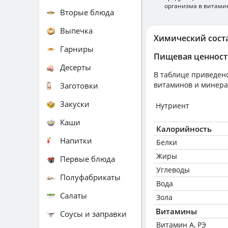
организма в витами
Вторые блюда
Выпечка
Химический сост
Гарниры
Пищевая ценност
Десерты
В таблице приведено
витаминов и минера
Заготовки
Закуски
Нутриент
Каши
Калорийность
Напитки
Белки
Жиры
Первые блюда
Углеводы
Полуфабрикаты
Вода
Салаты
Зола
Витамины
Соусы и заправки
Витамин А, РЭ