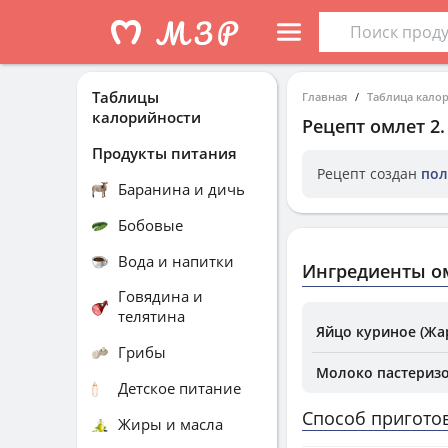
Таблицы
Главная
Таблица кало
калорийности
Рецепт
омлет 2
Продукты питания
Рецепт создан
пол
Баранина и дичь
Бобовые
Вода и напитки
Ингредиенты о
Говядина и
телятина
Яйцо куриное (Жа
Грибы
Молоко пастеризо
Детское питание
Способ пригото
Жиры и масла