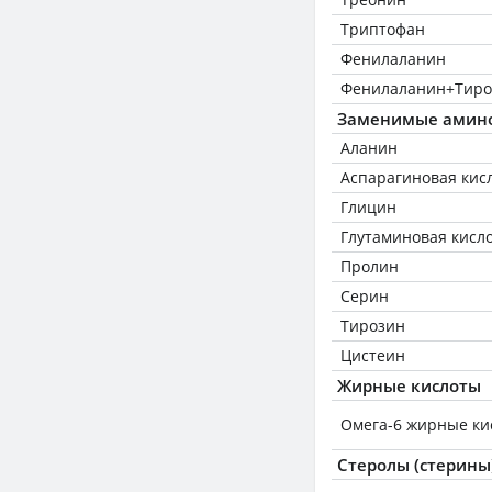
Триптофан
Фенилаланин
Фенилаланин+Тиро
Заменимые амин
Аланин
Аспарагиновая кис
Глицин
Глутаминовая кисл
Пролин
Серин
Тирозин
Цистеин
Жирные кислоты
Омега-6 жирные ки
Стеролы (стерины