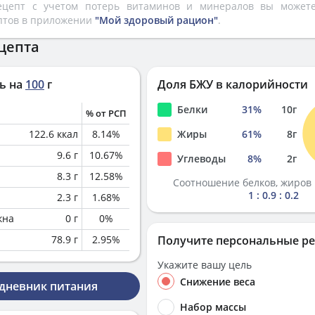
рецепт с учетом потерь витаминов и минералов вы може
птов в приложении
"Мой здоровый рацион"
.
цепта
ь на
100
г
Доля БЖУ в калорийности
Белки
31
%
10
г
% от РСП
122.6
ккал
8.14
%
Жиры
61
%
8
г
9.6
г
10.67
%
Углеводы
8
%
2
г
8.3
г
12.58
%
Соотношение белков, жиров 
1 : 0.9 : 0.2
2.3
г
1.68
%
кна
0
г
0
%
78.9
г
2.95
%
Получите персональные р
Укажите вашу цель
Снижение веса
 дневник питания
Набор массы