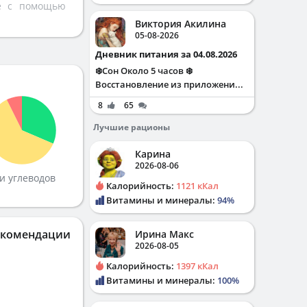
те с помощью
Виктория Акилина
05-08-2026
Дневник питания за 04.08.2026
❄️Сон Около 5 часов ❄️
Восстановление из приложени...
8
65
Лучшие рационы
Карина
2026-08-06
и углеводов
Калорийность:
1121 кКал
Витамины и минералы:
94%
екомендации
Ирина Макс
2026-08-05
Калорийность:
1397 кКал
Витамины и минералы:
100%