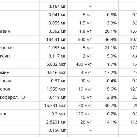
0.164 мг
~
0.041 мг
5 мг
0.8%
0
0.059 мг
1.5 мг
3.9%
3
лавин
0.362 мг
1.8 мг
20.1%
16
184.31 мг
500 мг
36.9%
30
еновая
1.053 мг
5 мг
21.1%
17
оксин
0.117 мг
2 мг
5.9%
4
6.802 мкг
400 мкг
1.7%
1
амин
0.516 мкг
3 мкг
17.2%
1
новая
0.37 мг
90 мг
0.4%
0
ферол
1.555 мкг
10 мкг
15.6%
12
окоферол, ТЭ
0.419 мг
15 мг
2.8%
2
15.331 мкг
50 мкг
30.7%
2
инон
0.2 мкг
120 мкг
0.2%
0
2.8201 мг
20 мг
14.1%
11
0.156 мг
~