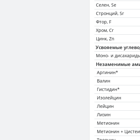
Селен, Se
Стронций, Sr
Фтор, F
Хром, Cr
Цинк, Zn
Усвояемые углев
Моно- и дисахариды
Незаменимые ам
Аргинин*
Валин
Гистидин*
Изолейцин
Лейцин
Лизин
Метионин
Метионин + Цисте
Треонин