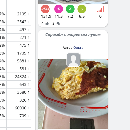
.7%
12195 г
131.9
11.3
7.2
6.5
0
.2%
2542 г
4
3
.4%
497 г
Скрамбл с жареным луком
.1%
271 г
.2%
475 г
Автор
Ольга
.8%
1709 г
.4%
5881 г
4%
581 г
.3%
24324 г
.7%
643 г
.3%
3580 г
5%
326 г
.2%
60000 г
.5%
709 г