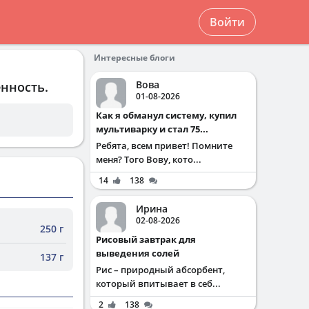
Войти
Интересные блоги
Вова
енность.
01-08-2026
Как я обманул систему, купил
мультиварку и стал 75...
Ребята, всем привет! Помните
меня? Того Вову, кото...
14
138
Ирина
02-08-2026
250 г
Рисовый завтрак для
выведения солей
137 г
Рис – природный абсорбент,
который впитывает в себ...
2
138