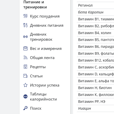
Питание и
Ретинол
тренировки
бета Каротин
Курс похудения
Витамин В1, тиамин
Дневник питания
Витамин В2, рибоф
Витамин В4, холин
Дневник
тренировок
Витамин В5, пантот
Витамин В6, пирид
Вес и измерения
Витамин В9, фолаты
Общая лента
Витамин В12, кобал
Рецепты
Витамин C, аскорби
Витамин D, кальци
Статьи
Витамин Е, альфа т
Истории успеха
Витамин Н, биотин
Таблицы
Витамин К, филлох
калорийности
Витамин РР, НЭ
Поиск
Ниацин