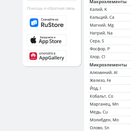
Макроэлементы
Помощь и обратная связь
Калий, K
Кальций, Ca
Магний, Mg
Натрий, Na
Сера, S
Фосфор, P
Хлор, Cl
Микроэлементы
Алюминий, Al
Железо, Fe
Йод, I
Кобальт, Co
Марганец, Mn
Медь, Cu
Молибден, Mo
Олово, Sn