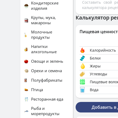
Составить свой 
Кондитерские
калькулятора реце
изделия
Калькулятор ре
Крупы, мука,
макароны
Пищевая ценност
Молочные
продукты
Напитки
Калорийность
алкогольные
Белки
Овощи и зелень
Жиры
Орехи и семена
Углеводы
Полуфабрикаты
Пищевые воло
Птица
Вода
Ресторанная еда
Добавить в
Рыба и
морепродукты