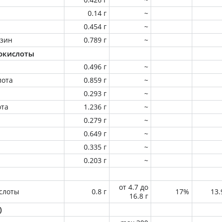
0.14 г
~
0.454 г
~
зин
0.789 г
~
окислоты
0.496 г
~
лота
0.859 г
~
0.293 г
~
ота
1.236 г
~
0.279 г
~
0.649 г
~
0.335 г
~
0.203 г
~
от 4.7 до
слоты
0.8 г
17%
13
16.8 г
)