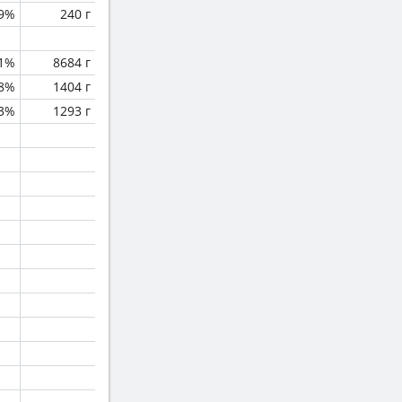
.9%
240 г
1%
8684 г
.8%
1404 г
.3%
1293 г