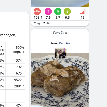
108.4
7.6
5.7
6.3
15
2
7
Голубцы
глеводов,
Автор
Darinika
 от
100%
ы в
нормы
кал
6%
1374 г
.3%
792 г
.1%
675 г
.9%
9522 г
.9%
2881 г
.2%
474 г