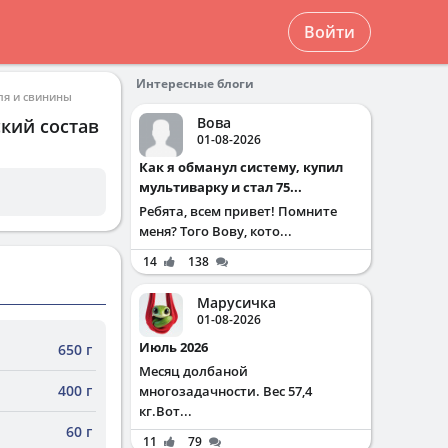
Войти
Интересные блоги
ля и свинины
Вова
кий состав
01-08-2026
Как я обманул систему, купил
мультиварку и стал 75...
Ребята, всем привет! Помните
меня? Того Вову, кото...
14
138
Марусичка
01-08-2026
Июль 2026
650 г
Месяц долбаной
400 г
многозадачности. Вес 57,4
кг.Вот...
60 г
11
79