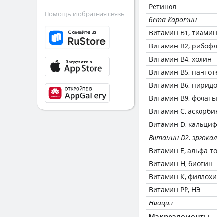
Ретинол
Помощь и обратная связь
бета Каротин
Витамин В1, тиамин
Витамин В2, рибоф
Витамин В4, холин
Витамин В5, пантот
Витамин В6, пирид
Витамин В9, фолаты
Витамин C, аскорби
Витамин D, кальци
Витамин D2, эргока
Витамин Е, альфа т
Витамин Н, биотин
Витамин К, филлох
Витамин РР, НЭ
Ниацин
Макроэлементы