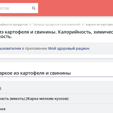
рийности продуктов
Таблица продуктов пользователей
жаркое из картофе
из картофеля и свинины
. Калорийность, химичес
ость.
ьзователем
в приложении
Мой здоровый рацион
.
ркое из картофеля и свинины
)
асть (мякоть) (Жарка мелким куском)
ное