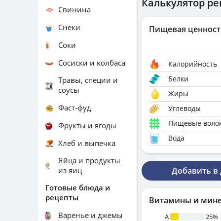
Калькулятор ре
Свинина
Снеки
Пищевая ценност
Соки
Сосиски и колбаса
Калорийность
Белки
Травы, специи и
соусы
Жиры
Фаст-фуд
Углеводы
Пищевые воло
Фрукты и ягоды
Вода
Хлеб и выпечка
Яйца и продукты
из яиц
Добавить в
Готовые блюда и
рецепты
Витамины и мин
Варенье и джемы
A
25%