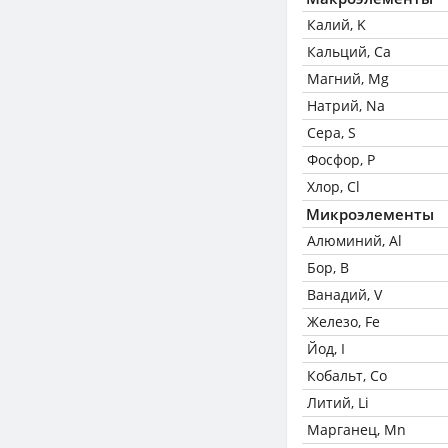
Калий, K
Кальций, Ca
Магний, Mg
Натрий, Na
Сера, S
Фосфор, P
Хлор, Cl
Микроэлементы
Алюминий, Al
Бор, B
Ванадий, V
Железо, Fe
Йод, I
Кобальт, Co
Литий, Li
Марганец, Mn