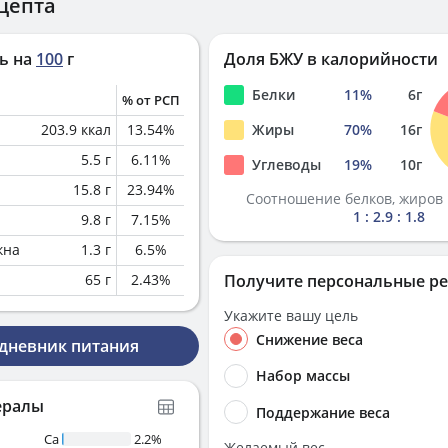
цепта
ь на
100
г
Доля БЖУ в калорийности
Белки
11
%
6
г
% от РСП
203.9
ккал
13.54
%
Жиры
70
%
16
г
5.5
г
6.11
%
Углеводы
19
%
10
г
15.8
г
23.94
%
Соотношение белков, жиров 
1 : 2.9 : 1.8
9.8
г
7.15
%
кна
1.3
г
6.5
%
65
г
2.43
%
Получите персональные р
Укажите вашу цель
Снижение веса
 дневник питания
Набор массы
ералы
Поддержание веса
Ca
2.2%
Желаемый вес