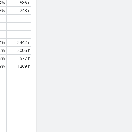
.4%
586 г
.6%
748 г
.4%
3442 г
.6%
8006 г
.5%
577 г
.9%
1269 г