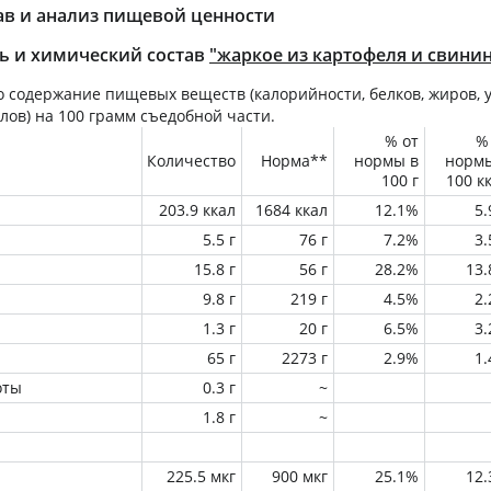
ав и анализ пищевой ценности
ь и химический состав
"жаркое из картофеля и свини
 содержание пищевых веществ (калорийности, белков, жиров, у
лов) на
100 грамм
съедобной части.
% от
%
Количество
Норма**
нормы в
норм
100 г
100 к
203.9 ккал
1684 ккал
12.1%
5
5.5 г
76 г
7.2%
3
15.8 г
56 г
28.2%
13
9.8 г
219 г
4.5%
2
1.3 г
20 г
6.5%
3
65 г
2273 г
2.9%
1
оты
0.3 г
~
1.8 г
~
225.5 мкг
900 мкг
25.1%
12