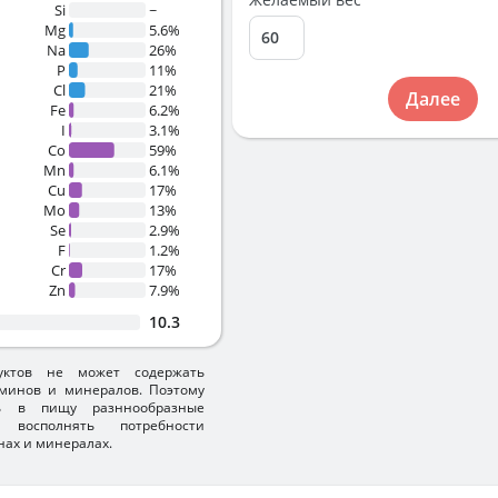
Si
~
Mg
5.6%
Na
26%
P
11%
Cl
21%
Далее
Fe
6.2%
I
3.1%
Co
59%
Mn
6.1%
Cu
17%
Mo
13%
Se
2.9%
F
1.2%
Cr
17%
Zn
7.9%
10.3
уктов не может содержать
минов и минералов. Поэтому
ть в пищу разннообразные
 восполнять потребности
нах и минералах.