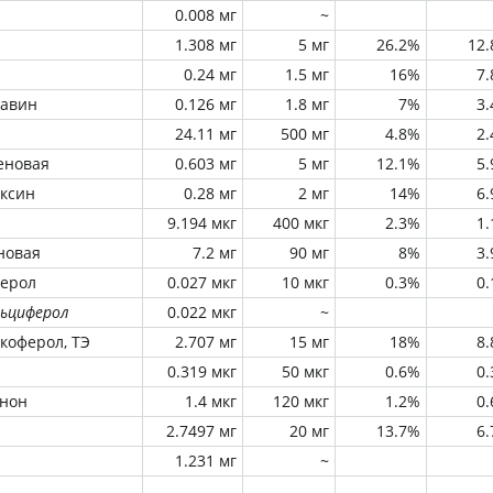
0.008 мг
~
1.308 мг
5 мг
26.2%
12
0.24 мг
1.5 мг
16%
7
лавин
0.126 мг
1.8 мг
7%
3
24.11 мг
500 мг
4.8%
2
еновая
0.603 мг
5 мг
12.1%
5
оксин
0.28 мг
2 мг
14%
6
9.194 мкг
400 мкг
2.3%
1
новая
7.2 мг
90 мг
8%
3
ферол
0.027 мкг
10 мкг
0.3%
0
льциферол
0.022 мкг
~
окоферол, ТЭ
2.707 мг
15 мг
18%
8
0.319 мкг
50 мкг
0.6%
0
инон
1.4 мкг
120 мкг
1.2%
0
2.7497 мг
20 мг
13.7%
6
1.231 мг
~