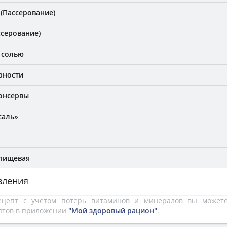
 (Пассерование)
ссерование)
с солью
рности
Консервы
саль»
 пищевая
вления
рецепт с учетом потерь витаминов и минералов вы може
птов в приложении
"Мой здоровый рацион"
.