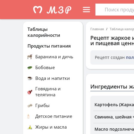
Таблицы
Главная
Таблица кало
калорийности
Рецепт
жаркое 
и пищевая ценн
Продукты питания
Баранина и дичь
Рецепт создан
пол
Бобовые
Вода и напитки
Ингредиенты жа
Говядина и
телятина
Картофель (Жарка
Грибы
Детское питание
Свинина, шейная ч
Жиры и масла
Масло подсолнеч