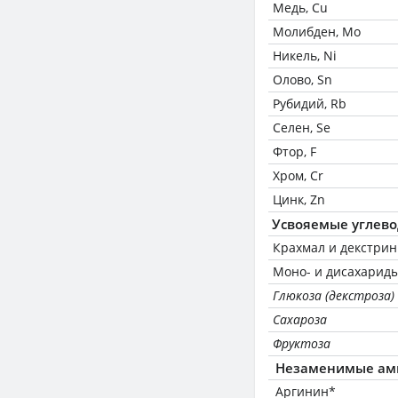
Медь, Cu
Молибден, Mo
Никель, Ni
Олово, Sn
Рубидий, Rb
Селен, Se
Фтор, F
Хром, Cr
Цинк, Zn
Усвояемые углев
Крахмал и декстри
Моно- и дисахариды
Глюкоза (декстроза)
Сахароза
Фруктоза
Незаменимые ам
Аргинин*