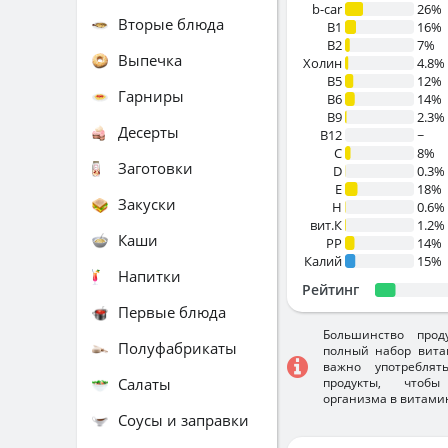
b-car
26%
Вторые блюда
В1
16%
B2
7%
Выпечка
Холин
4.8%
B5
12%
Гарниры
B6
14%
B9
2.3%
Десерты
B12
~
C
8%
Заготовки
D
0.3%
E
18%
Закуски
H
0.6%
вит.К
1.2%
Каши
PP
14%
Калий
15%
Напитки
Рейтинг
Первые блюда
Большинство прод
Полуфабрикаты
полный набор вита
важно употребля
Салаты
продукты, чтобы
организма в витами
Соусы и заправки