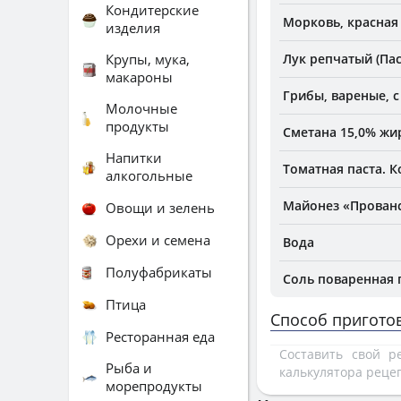
Кондитерские
Морковь, красная
изделия
Крупы, мука,
Лук репчатый (Па
макароны
Грибы, вареные, 
Молочные
продукты
Сметана 15,0% жи
Напитки
Томатная паста. 
алкогольные
Майонез «Прован
Овощи и зелень
Орехи и семена
Вода
Полуфабрикаты
Соль поваренная
Птица
Способ пригото
Ресторанная еда
Составить свой 
Рыба и
калькулятора реце
морепродукты