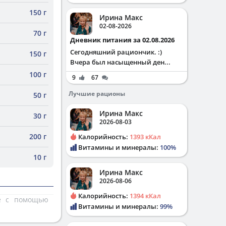
150 г
Ирина Макс
02-08-2026
70 г
Дневник питания за 02.08.2026
Сегодняшний рациончик. :)
150 г
Вчера был насыщенный ден...
100 г
9
67
Лучшие рационы
50 г
Ирина Макс
30 г
2026-08-03
200 г
Калорийность:
1393 кКал
Витамины и минералы:
100%
10 г
Ирина Макс
2026-08-06
Калорийность:
1394 кКал
те с помощью
Витамины и минералы:
99%