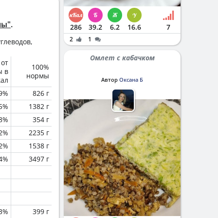
ны"
.
286
39.2
6.2
16.6
7
2
1
глеводов,
Омлет с кабачком
 от
100%
ы в
нормы
кал
Автор
Оксана Б
.9%
826 г
.5%
1382 г
.8%
354 г
.2%
2235 г
.2%
1538 г
.4%
3497 г
.3%
399 г