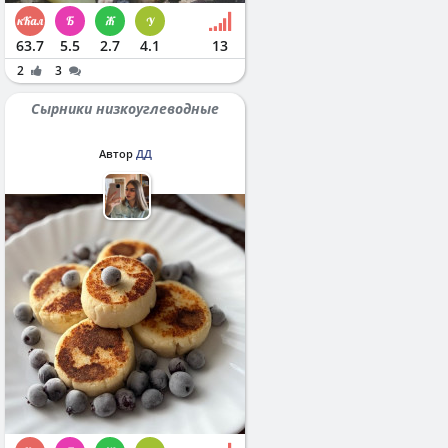
63.7
5.5
2.7
4.1
13
2
3
Сырники низкоуглеводные
Автор
ДД