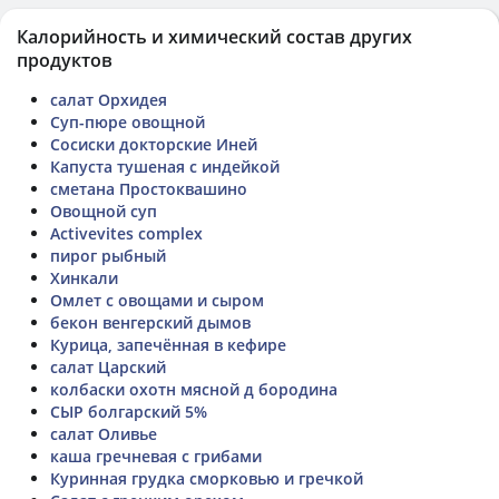
Калорийность и химический состав других
продуктов
салат Орхидея
Суп-пюре овощной
Сосиски докторские Иней
Капуста тушеная с индейкой
сметана Простоквашино
Овощной суп
Activevites complex
пирог рыбный
Хинкали
Омлет с овощами и сыром
бекон венгерский дымов
Курица, запечённая в кефире
салат Царский
колбаски охотн мясной д бородина
СЫР болгарский 5%
салат Оливье
каша гречневая с грибами
Куринная грудка сморковью и гречкой