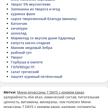
творог 5% вкуснотеево
Запеканка из творога и ягод
куриное филе
сырок твороженный благода (ваниль)
батончик
хачапури
шоколад
Мармелад со вкусом дыни Ударница
капуста кисло-сладкая
Манник медовый Зебра
рыбный суп
Творог
Горбуша в омлете
ГОЛУБЕЦЫ !!!!
салат греческий
паштет куриный печёночный
Метки:
Мини-круассаны 7 DAYS с кремом какао
калорийность 454 кКал, химический состав, питательная
ценность, витамины, минералы, чем полезен Мини-
круассаны 7 DAYS с кремом какао, калории, нутриенты,