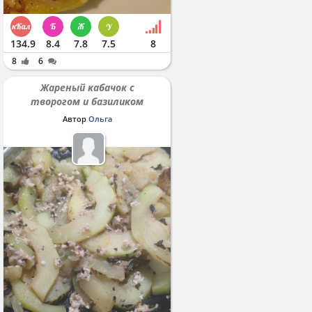
134.9
8.4
7.8
7.5
8
8
6
Жареный кабачок с
творогом и базиликом
Автор
Ольга