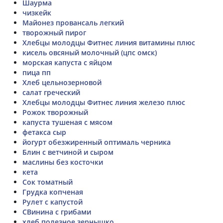
Шаурма
чизкейк
Майонез провансаль легкий
творожный пирог
Хлебцы молодцы Фитнес линия витамины плюс
кисель овсяный молочный (цпс омск)
морская капуста с яйцом
пица пп
Хлеб цельнозерновой
салат греческий
Хлебцы молодцы Фитнес линия железо плюс
Рожок творожный
капуста тушеная с мясом
фетакса сыр
йогурт обезжиренный оптималь черника
Блин с ветчиной и сыром
маслины без косточки
кета
Сок томатный
Грудка копченая
Рулет с капустой
СВинина с грибами
хлеб полезное зернышко