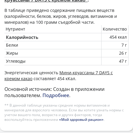
В таблице приведено содержание пищевых веществ
(калорийности, белков, жиров, углеводов, витаминов и
минералов) на
100 грамм
съедобной части.
Нутриент
Количество
Калорийность
454 ккал
Белки
7 г
Жиры
26 г
Углеводы
47 г
Энергетическая ценность
Мини-круассаны 7 DAYS с
кремом какао
составляет 454 кКал.
Основной источник: Создан в приложении
пользователем.
Подробнее
.
** В данной таблице указаны средние нормы витаминов и
минералов для взрослого человека. Если вы хотите узнать нормы с
учетом вашего пола, возраста и других факторов, тогда
воспользуйтесь приложением
«Мой здоровый рацион»
.