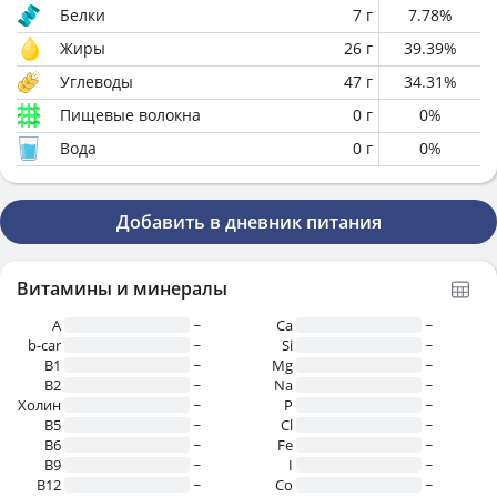
Белки
7
г
7.78
%
Жиры
26
г
39.39
%
Углеводы
47
г
34.31
%
Пищевые волокна
0
г
0
%
Вода
0
г
0
%
Добавить в дневник питания
Витамины и минералы
A
~
Ca
~
b-car
~
Si
~
В1
~
Mg
~
B2
~
Na
~
Холин
~
P
~
B5
~
Cl
~
B6
~
Fe
~
B9
~
I
~
B12
~
Co
~