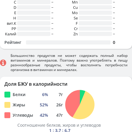
C
~
Mn
~
D
~
Cu
~
E
~
Mo
~
H
~
Se
~
вит.К
~
F
~
PP
~
Cr
~
Калий
~
Zn
~
Рейтинг
0
Большинство продуктов не может содержать полный набор
витаминов и минералов. Поэтому важно употреблять в пищу
разннообразные продукты, чтобы восполнять потребности
организма в витаминах и минералах.
Доля БЖУ в калорийности
Белки
6
%
7
г
Жиры
52
%
26
г
Углеводы
42
%
47
г
Соотношение белков, жиров и углеводов
1 : 3.7 : 6.7