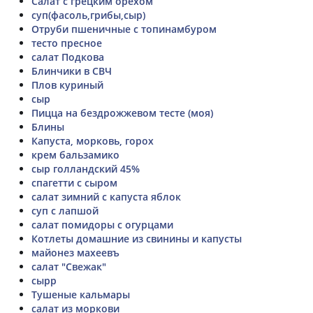
Салат с грецким орехом
суп(фасоль,грибы,сыр)
Отруби пшеничные с топинамбуром
тесто пресное
салат Подкова
Блинчики в СВЧ
Плов куриный
сыр
Пицца на бездрожжевом тесте (моя)
Блины
Капуста, морковь, горох
крем бальзамико
сыр голландский 45%
спагетти с сыром
салат зимний с капуста яблок
суп с лапшой
салат помидоры с огурцами
Котлеты домашние из свинины и капусты
майонез махеевъ
салат "Свежак"
сырр
Тушеные кальмары
салат из моркови