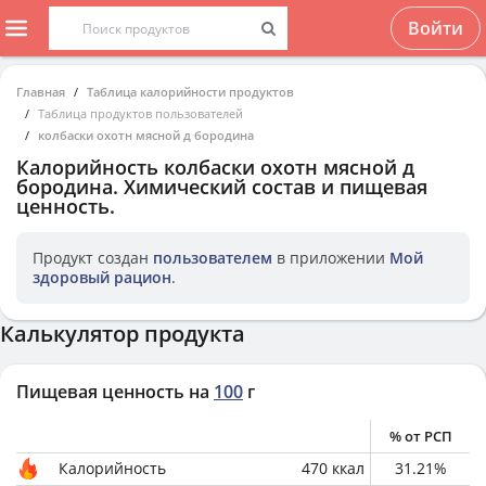
Войти
Главная
Таблица калорийности продуктов
Таблица продуктов пользователей
колбаски охотн мясной д бородина
Калорийность
колбаски охотн мясной д
бородина
. Химический состав и пищевая
ценность.
Продукт создан
пользователем
в приложении
Мой
здоровый рацион
.
Калькулятор продукта
Пищевая ценность на
100
г
% от РСП
Калорийность
470
ккал
31.21
%