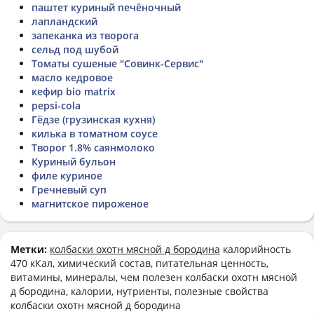
паштет куриный печёночный
лапландский
запеканка из творога
сельд под шубой
Томаты сушеные "Совинк-Сервис"
масло кедровое
кефир bio matrix
pepsi-cola
Гёдзе (грузинская кухня)
килька в томатном соусе
Творог 1.8% саянмолоко
Куриный бульон
филе куриное
Гречневый суп
магнитское пироженое
Метки:
колбаски охотн мясной д бородина
калорийность
470 кКал, химический состав, питательная ценность,
витамины, минералы, чем полезен колбаски охотн мясной
д бородина, калории, нутриенты, полезные свойства
колбаски охотн мясной д бородина