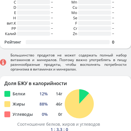
C
~
Mn
~
D
~
Cu
~
E
~
Mo
~
H
~
Se
~
вит.К
~
F
~
PP
~
Cr
~
Калий
~
Zn
~
Рейтинг
0
Большинство продуктов не может содержать полный набор
витаминов и минералов. Поэтому важно употреблять в пищу
разннообразные продукты, чтобы восполнять потребности
организма в витаминах и минералах.
Доля БЖУ в калорийности
Белки
12
%
14
г
Жиры
88
%
46
г
Углеводы
0
%
0
г
Соотношение белков, жиров и углеводов
1 : 3.3 : 0