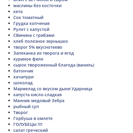
маслины без косточки
кета
Сок томатный
Грудка копченая
Рулет с капустой
СВинина с грибами
хлеб полезное зернышко
творог 5% вкуснотеево
Запеканка из творога и ягод
куриное филе
сырок твороженный благода (ваниль)
батончик
хачапури
шоколад
Мармелад со вкусом дыни Ударница
капуста кисло-сладкая
Манник медовый Зебра
рыбный суп
Творог
Горбуша в омлете
ГОЛУБЕЦЫ !!!!
салат греческий