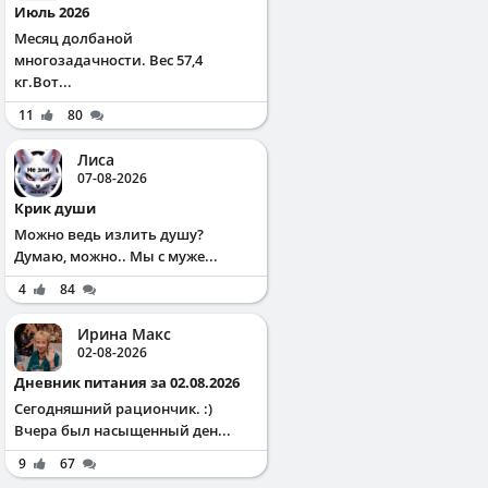
Июль 2026
Месяц долбаной
многозадачности. Вес 57,4
кг.Вот...
11
80
Лиса
07-08-2026
Крик души
Можно ведь излить душу?
Думаю, можно.. Мы с муже...
4
84
Ирина Макс
02-08-2026
Дневник питания за 02.08.2026
Сегодняшний рациончик. :)
Вчера был насыщенный ден...
9
67