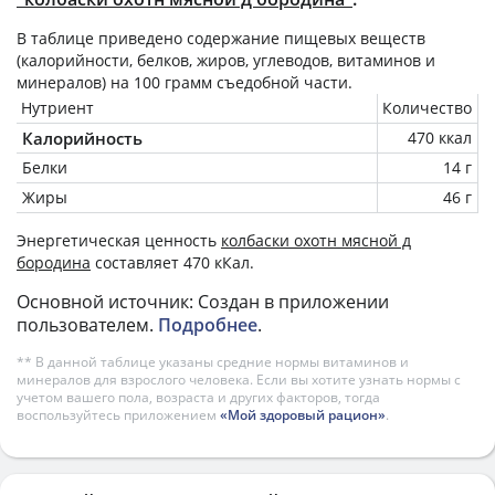
В таблице приведено содержание пищевых веществ
(калорийности, белков, жиров, углеводов, витаминов и
минералов) на
100 грамм
съедобной части.
Нутриент
Количество
Калорийность
470 ккал
Белки
14 г
Жиры
46 г
Энергетическая ценность
колбаски охотн мясной д
бородина
составляет 470 кКал.
Основной источник: Создан в приложении
пользователем.
Подробнее
.
** В данной таблице указаны средние нормы витаминов и
минералов для взрослого человека. Если вы хотите узнать нормы с
учетом вашего пола, возраста и других факторов, тогда
воспользуйтесь приложением
«Мой здоровый рацион»
.