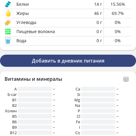
Белки
14
г
15.56
%
Жиры
46
г
69.7
%
Углеводы
0
г
0
%
Пищевые волокна
0
г
0
%
Вода
0
г
0
%
Добавить в дневник питания
Витамины и минералы
A
~
Ca
~
b-car
~
Si
~
В1
~
Mg
~
B2
~
Na
~
Холин
~
P
~
B5
~
Cl
~
B6
~
Fe
~
B9
~
I
~
B12
~
Co
~