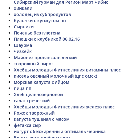
Сибирский гурман для Регион Март Чибис
хинкали
холодец из субпродуктов
булочки с кунжутом пп
Сырники
Печенье без глютена
Плюшки с клубникой 06.02.16
Шаурма
чизкейк
Майонез провансаль легкий
творожный пирог
Хлебцы молодцы Фитнес линия витамины плюс
кисель овсяный молочный (цпс омск)
морская капуста с яйцом
пица пп
Хлеб цельнозерновой
салат греческий
Хлебцы молодцы Фитнес линия железо плюс
Рожок творожный
капуста тушеная с мясом
фетакса сыр
йогурт обезжиренный оптималь черника
Блин с ветчиной и сыром