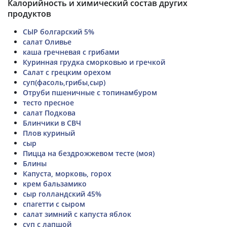
Калорийность и химический состав других
продуктов
СЫР болгарский 5%
салат Оливье
каша гречневая с грибами
Куринная грудка сморковью и гречкой
Салат с грецким орехом
суп(фасоль,грибы,сыр)
Отруби пшеничные с топинамбуром
тесто пресное
салат Подкова
Блинчики в СВЧ
Плов куриный
сыр
Пицца на бездрожжевом тесте (моя)
Блины
Капуста, морковь, горох
крем бальзамико
сыр голландский 45%
спагетти с сыром
салат зимний с капуста яблок
суп с лапшой