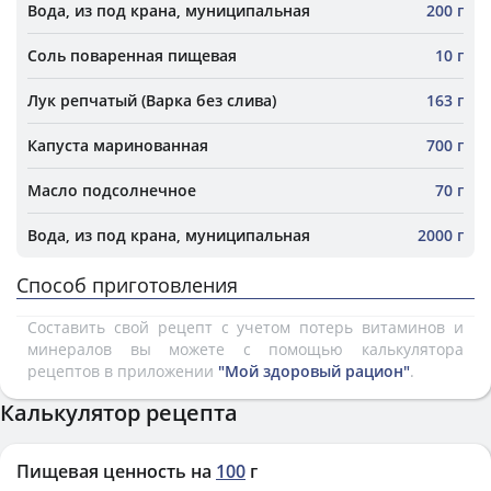
Вода, из под крана, муниципальная
200 г
Соль поваренная пищевая
10 г
Лук репчатый (Варка без слива)
163 г
Капуста маринованная
700 г
Масло подсолнечное
70 г
Вода, из под крана, муниципальная
2000 г
Способ приготовления
Составить свой рецепт с учетом потерь витаминов и
минералов вы можете с помощью калькулятора
рецептов в приложении
"Мой здоровый рацион"
.
Калькулятор рецепта
Пищевая ценность на
100
г