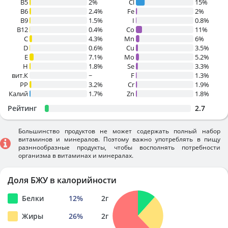
B5
2%
Cl
15%
B6
2.4%
Fe
2%
B9
1.5%
I
0.8%
B12
0.4%
Co
11%
C
4.3%
Mn
6%
D
0.6%
Cu
3.5%
E
7.1%
Mo
5.2%
H
1.8%
Se
3.3%
вит.К
~
F
1.3%
PP
3.2%
Cr
1.9%
Калий
1.7%
Zn
1.8%
Рейтинг
2.7
Большинство продуктов не может содержать полный набор
витаминов и минералов. Поэтому важно употреблять в пищу
разннообразные продукты, чтобы восполнять потребности
организма в витаминах и минералах.
Доля БЖУ в калорийности
Белки
12
%
2
г
Жиры
26
%
2
г