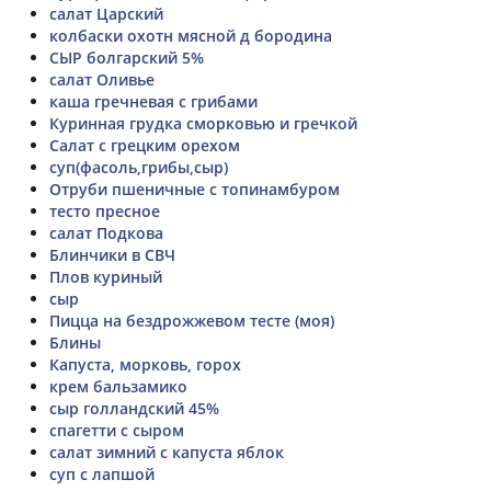
салат Царский
колбаски охотн мясной д бородина
СЫР болгарский 5%
салат Оливье
каша гречневая с грибами
Куринная грудка сморковью и гречкой
Салат с грецким орехом
суп(фасоль,грибы,сыр)
Отруби пшеничные с топинамбуром
тесто пресное
салат Подкова
Блинчики в СВЧ
Плов куриный
сыр
Пицца на бездрожжевом тесте (моя)
Блины
Капуста, морковь, горох
крем бальзамико
сыр голландский 45%
спагетти с сыром
салат зимний с капуста яблок
суп с лапшой