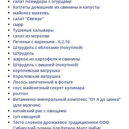
салат помидоры с огурцами
Котлеты домашние из свинины и капусты
майонез махеевъ
салат "Свежак"
сырр
Тушеные кальмары
салат из моркови
Печенье с вареньем - 6.2.16
Штрудель с яблоками (покупной)
Штрудель
жаркое из картофеля и свинины
Штрудель с вишней (покупной)
королевская ватрушка
Королевская ватрушка
Лосось запеченный в фольге
соус майонезный секрет кулинара
ролтон
Витаминно-минеральный комплекс "От А до цинка"
(для мужчин)
китайский рис с овощами
суп овощной
Тесто слоеное дрожжевое традиционное ООО
Сибирский гурман для Регион Март Чибис