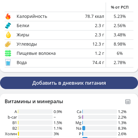
% от РСП
Калорийность
78.7
ккал
5.23
%
Белки
2.3
г
2.56
%
Жиры
2.3
г
3.48
%
Углеводы
12.3
г
8.98
%
Пищевые волокна
1.2
г
6
%
Вода
74.4
г
2.78
%
Добавить в дневник питания
Витамины и минералы
A
0.9%
Ca
1.2%
b-car
~
Si
2.2%
В1
1.5%
Mg
1.3%
B2
1.1%
Na
8.3%
Холин
3%
P
2.6%