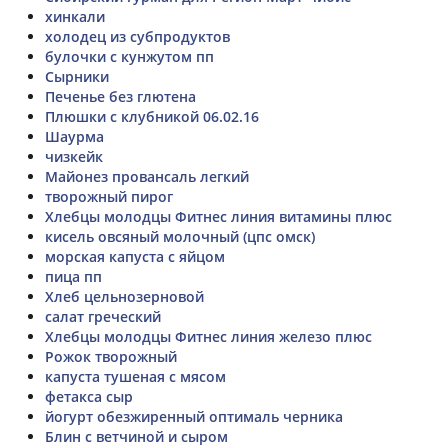
хинкали
холодец из субпродуктов
булочки с кунжутом пп
Сырники
Печенье без глютена
Плюшки с клубникой 06.02.16
Шаурма
чизкейк
Майонез провансаль легкий
творожный пирог
Хлебцы молодцы Фитнес линия витамины плюс
кисель овсяный молочный (цпс омск)
морская капуста с яйцом
пица пп
Хлеб цельнозерновой
салат греческий
Хлебцы молодцы Фитнес линия железо плюс
Рожок творожный
капуста тушеная с мясом
фетакса сыр
йогурт обезжиренный оптималь черника
Блин с ветчиной и сыром