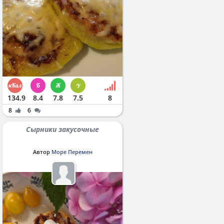
134.9
8.4
7.8
7.5
8
8
6
Сырники закусочные
Автор
Море Перемен