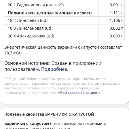
20:1 Гадолеиновая (омега-9)
0.001 г
Полиненасыщенные жирные кислоты
1.111 г
18:2 Линолевая (ud)
1.106 г
18:3 Линоленовая (ud)
0.002 г
20:4 Арахидоновая (ud)
0.003 г
Энергетическая ценность
вареники с капустой
составляет
78,7 кКал.
Основной источник: Создан в приложении
пользователем.
Подробнее
.
** В данной таблице указаны средние нормы витаминов и
минералов для взрослого человека. Если вы хотите узнать нормы с
учетом вашего пола, возраста и других факторов, тогда
воспользуйтесь приложением
«Мой здоровый рацион»
.
Полезные свойства ВАРЕНИКИ С КАПУСТОЙ
вареники с капустой
богат такими витаминами и