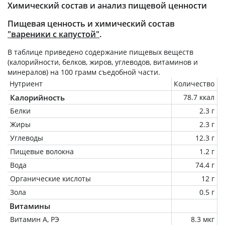
Химический состав и анализ пищевой ценности
Пищевая ценность и химический состав
"вареники с капустой"
.
В таблице приведено содержание пищевых веществ
(калорийности, белков, жиров, углеводов, витаминов и
минералов) на
100 грамм
съедобной части.
Нутриент
Количество
Калорийность
78.7 ккал
Белки
2.3 г
Жиры
2.3 г
Углеводы
12.3 г
Пищевые волокна
1.2 г
Вода
74.4 г
Органические кислоты
12 г
Зола
0.5 г
Витамины
Витамин А, РЭ
8.3 мкг