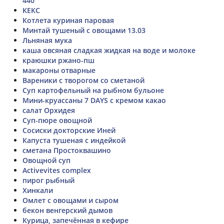
440
КЕКС
Котлета куриная паровая
Минтай тушеный с овощами 13.03
Льняная мука
каша овсяная сладкая жидкая на воде и молоке
краюшки ржано-пш
макароны отварные
Вареники с творогом со сметаной
Суп картофельный на рыбном бульоне
Мини-круассаны 7 DAYS с кремом какао
салат Орхидея
Суп-пюре овощной
Сосиски докторские Иней
Капуста тушеная с индейкой
сметана Простоквашино
Овощной суп
Activevites complex
пирог рыбный
Хинкали
Омлет с овощами и сыром
бекон венгерский дымов
Курица, запечённая в кефире