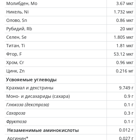
Молибден, Mo
3.67 мкг
Никель, Ni
1.732 мкг
Олово, Sn
0.86 мкг
Рубидий, Rb
20 мкг
Селен, Se
1.805 мкг
Титан, Ti
1.81 мкг
Фтор, F
53.12 мкг
Хром, Cr
0.96 мкг
Цинк, Zn
0.216 мг
Усвояемые углеводы
Крахмал и декстрины
9.749 г
Моно- и дисахариды (сахара)
0.9 г
Глюкоза (декстроза)
0.1 г
Сахароза
0.3 г
Фруктоза
0.1 г
Незаменимые аминокислоты
0.012 г
Аргинин*
0.027 г