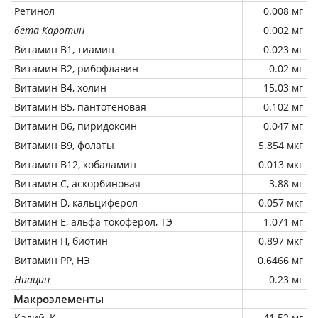
Ретинол
0.008 мг
бета Каротин
0.002 мг
Витамин В1, тиамин
0.023 мг
Витамин В2, рибофлавин
0.02 мг
Витамин В4, холин
15.03 мг
Витамин В5, пантотеновая
0.102 мг
Витамин В6, пиридоксин
0.047 мг
Витамин В9, фолаты
5.854 мкг
Витамин В12, кобаламин
0.013 мкг
Витамин C, аскорбиновая
3.88 мг
Витамин D, кальциферол
0.057 мкг
Витамин Е, альфа токоферол, ТЭ
1.071 мг
Витамин Н, биотин
0.897 мкг
Витамин РР, НЭ
0.6466 мг
Ниацин
0.23 мг
Макроэлементы
Калий, K
41.52 мг