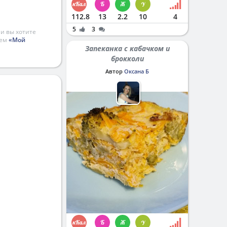
112.8
13
2.2
10
4
5
3
и вы хотите
ием
«Мой
Запеканка с кабачком и
брокколи
Автор
Оксана Б