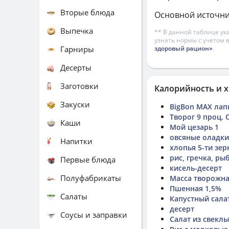
Вторые блюда
Основной источни
Выпечка
** В данной таблице ук
узнать нормы с учетом 
Гарниры
здоровый рацион»
.
Десерты
Заготовки
Калорийность и х
Закуски
BigBon MAX ла
Творог 9 проц.
Каши
Мой цезарь 1
овсяные оладки
Напитки
хлопья 5-ти зе
рис, гречка, ры
Первые блюда
кисель-десерт
Полуфабрикаты
Масса творожна
Пшенная 1,5%
Салаты
Капустный салат
десерт
Соусы и заправки
Салат из свеклы