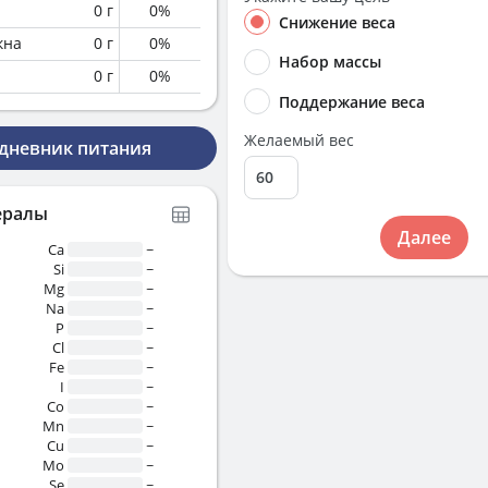
0
г
0
%
Снижение веса
кна
0
г
0
%
Набор массы
0
г
0
%
Поддержание веса
Желаемый вес
 дневник питания
ералы
Далее
Ca
~
Si
~
Mg
~
Na
~
P
~
Cl
~
Fe
~
I
~
Co
~
Mn
~
Cu
~
Mo
~
Se
~