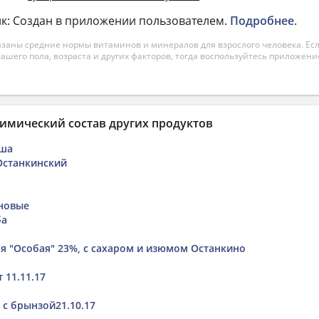
к: Создан в приложении пользователем.
Подробнее
.
азаны средние нормы витаминов и минералов для взрослого человека. Есл
вашего пола, возраста и других факторов, тогда воспользуйтесь приложен
имический состав других продуктов
пша
 Останкинский
рновые
ба
я "Особая" 23%, с сахаром и изюмом Останкино
 11.11.17
 с брынзой21.10.17