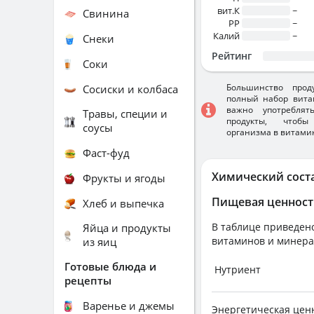
вит.К
~
Свинина
PP
~
Калий
~
Снеки
Рейтинг
Соки
Большинство прод
Сосиски и колбаса
полный набор вита
важно употребля
Травы, специи и
продукты, чтобы
соусы
организма в витами
Фаст-фуд
Химический сост
Фрукты и ягоды
Пищевая ценност
Хлеб и выпечка
В таблице приведено
Яйца и продукты
витаминов и минера
из яиц
Готовые блюда и
Нутриент
рецепты
Варенье и джемы
Энергетическая цен