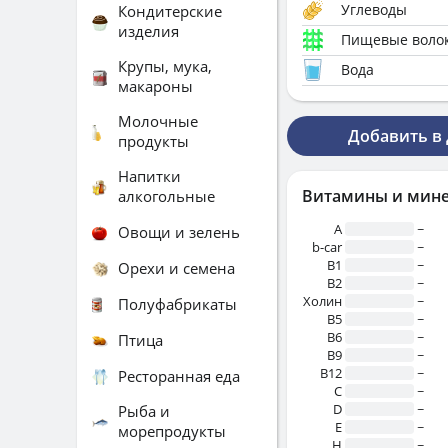
Углеводы
Кондитерские
изделия
Пищевые воло
Крупы, мука,
Вода
макароны
Молочные
Добавить в
продукты
Напитки
Витамины и мин
алкогольные
A
~
Овощи и зелень
b-car
~
В1
~
Орехи и семена
B2
~
Холин
~
Полуфабрикаты
B5
~
B6
~
Птица
B9
~
B12
~
Ресторанная еда
C
~
D
~
Рыба и
E
~
морепродукты
H
~