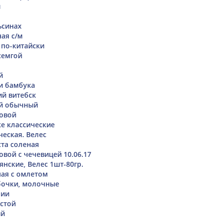
й
ьсинах
ая с/м
по-китайски
 семгой
й
ми бамбука
ий витебск
й обычный
овой
е классические
ческая. Велес
ста соленая
вой с чечевицей 10.06.17
нские, Велес 1шт-80гр.
ая с омлетом
бочки, молочные
рии
устой
ий