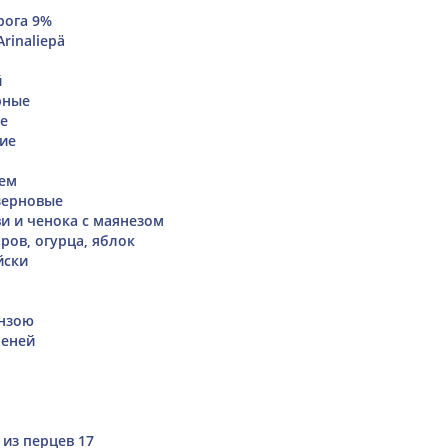
рога 9%
rinaliepä
й
рные
е
ие
шем
зерновые
ви и ченока с маянезом
ров, огурца, яблок
йски
инзою
меней
 из перцев 17