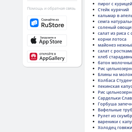
пирог с курице
Помощь и обратная связь
Стейк курячий
кальмар в апел
семга натуральн
соленый овощи 
салат из риса с
корни лотоса
майонез нежны
салат с ростка
хлеб старадавн
батон молочны
Рис цельнозерн
Блины на молок
Колбаса Студен
пекинская капу
Рис цельнозерно
Сардельки Славя
Горбуша запечн
Вафельные тру
Рулет из скумб
вареники с кап
Холодец говяж