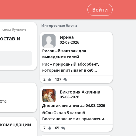
Войти
Интересные блоги
мясном бульоне
Ирина
остав и
02-08-2026
Рисовый завтрак для
выведения солей
Рис – природный абсорбент,
который впитывает в себ...
2
137
Виктория Акилина
05-08-2026
ета
Дневник питания за 04.08.2026
❄️Сон Около 5 часов ❄️
Восстановление из приложени...
екомендации
7
65