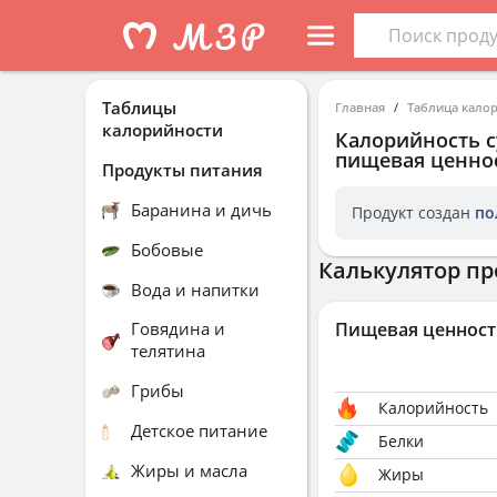
Таблицы
Главная
Таблица кало
калорийности
Калорийность
пищевая ценнос
Продукты питания
Баранина и дичь
Продукт создан
по
Бобовые
Калькулятор пр
Вода и напитки
Говядина и
Пищевая ценност
телятина
Грибы
Калорийность
Детское питание
Белки
Жиры и масла
Жиры