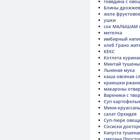
говядина с ово
Блины дрожже
желе фруктово
ушки
сок МАЛЫШАМ я
метелка
имбирный напи
хлеб Грано жит
КЕКС
Котлета курина
Минтай тушеный
Льняная мука
каша овсяная с
краюшки ржан
макароны отва
Вареники с тво
Суп картофель
Мини-круассаны
салат Орхидея
Суп-пюре овощ
Сосиски доктор
Капуста тушена
сметана Прост