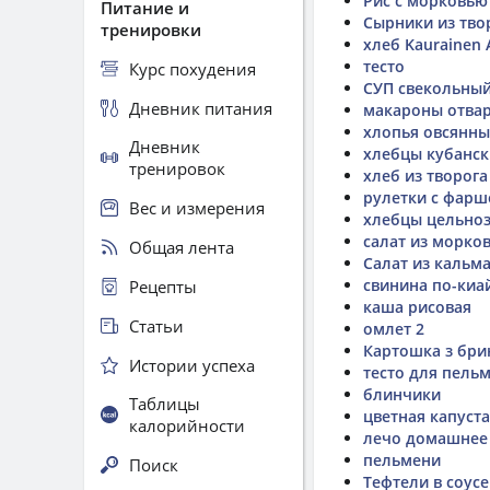
Рис с морковью
Питание и
Сырники из тво
тренировки
хлеб Kaurainen A
тесто
Курс похудения
СУП свекольны
Дневник питания
макароны отва
хлопья овсянны
Дневник
хлебцы кубанск
тренировок
хлеб из творога
рулетки с фар
Вес и измерения
хлебцы цельно
салат из морко
Общая лента
Салат из кальма
свинина по-киа
Рецепты
каша рисовая
Статьи
омлет 2
Картошка з бр
Истории успеха
тесто для пель
блинчики
Таблицы
цветная капуста
калорийности
лечо домашнее
пельмени
Поиск
Тефтели в соусе