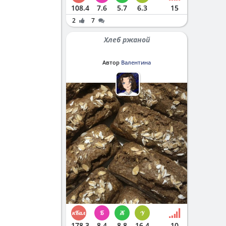
108.4
7.6
5.7
6.3
15
2
7
Хлеб ржаной
Автор
Валентина
178.3
8.4
8.8
16.4
10