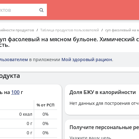
рийности продуктов
Таблица продуктов пользователей
суп фасолевый на 
суп фасолевый на мясном бульоне
. Химический с
ть.
льзователем
в приложении
Мой здоровый рацион
.
одукта
ь на
100
г
Доля БЖУ в калорийности
Нет данных для построения отч
% от РСП
0
ккал
0
%
0
г
0
%
Получите персональные р
0
г
0
%
Укажите вашу цель