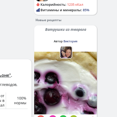
Калорийность:
1235 кКал
Витамины и минералы:
85%
Новые рецепты
Ватрушки из творога
Автор
Виктория
ьоне"
.
глеводов,
 от
100%
ы в
нормы
кал