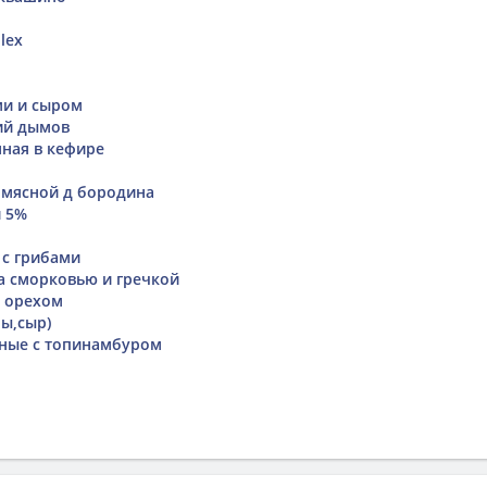
lex
ми и сыром
ий дымов
нная в кефире
 мясной д бородина
й 5%
 с грибами
а сморковью и гречкой
м орехом
бы,сыр)
ные с топинамбуром