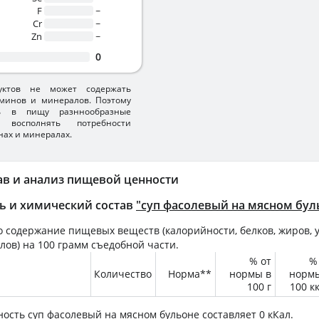
F
~
Cr
~
Zn
~
0
уктов не может содержать
минов и минералов. Поэтому
ть в пищу разннообразные
 восполнять потребности
нах и минералах.
ав и анализ пищевой ценности
ь и химический состав
"суп фасолевый на мясном бул
 содержание пищевых веществ (калорийности, белков, жиров, у
лов) на
100 грамм
съедобной части.
% от
%
Количество
Норма**
нормы в
норм
100 г
100 к
ность
суп фасолевый на мясном бульоне
составляет 0 кКал.