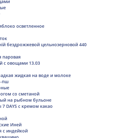
щами
вые
е
блоко осветленное
ток
ній бездрожжевой цельнозерновой 440
я паровая
 с овощами 13.03
ладкая жидкая на воде и молоке
о-пш
рные
рогом со сметаной
ный на рыбном бульоне
 7 DAYS с кремом какао
ной
ские Иней
я с индейкой
оквашино