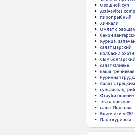
Овощной суп
Activevites comp
пирог рыбный
Хинкали
Омлет с овоща
бекон венгерск
Курица, запечё
салат Царский
колбаски охотн
СЫР болгарски
салат Оливье
каша гречневая
Куринная грудк
Салат с грецки
суп(фасоль,гри
Отруби пшенич
тесто пресное
салат Подкова
Блинчики в СВЧ
Плов куриный