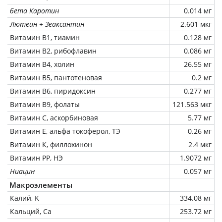
бета Каротин
0.014 мг
Лютеин + Зеаксантин
2.601 мкг
Витамин В1, тиамин
0.128 мг
Витамин В2, рибофлавин
0.086 мг
Витамин В4, холин
26.55 мг
Витамин В5, пантотеновая
0.2 мг
Витамин В6, пиридоксин
0.277 мг
Витамин В9, фолаты
121.563 мкг
Витамин C, аскорбиновая
5.77 мг
Витамин Е, альфа токоферол, ТЭ
0.26 мг
Витамин К, филлохинон
2.4 мкг
Витамин РР, НЭ
1.9072 мг
Ниацин
0.057 мг
Макроэлементы
Калий, K
334.08 мг
Кальций, Ca
253.72 мг