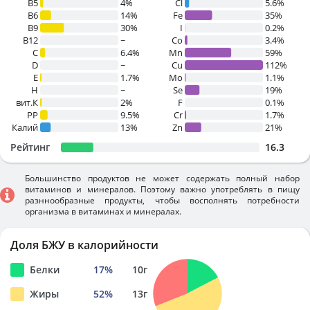
B5
4%
Cl
5.6%
B6
14%
Fe
35%
B9
30%
I
0.2%
B12
~
Co
3.4%
C
6.4%
Mn
59%
D
~
Cu
112%
E
1.7%
Mo
1.1%
H
~
Se
19%
вит.К
2%
F
0.1%
PP
9.5%
Cr
1.7%
Калий
13%
Zn
21%
Рейтинг
16.3
Большинство продуктов не может содержать полный набор
витаминов и минералов. Поэтому важно употреблять в пищу
разннообразные продукты, чтобы восполнять потребности
организма в витаминах и минералах.
Доля БЖУ в калорийности
Белки
17
%
10
г
Жиры
52
%
13
г