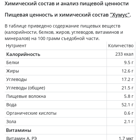
Химический состав и анализ пищевой ценности
Пищевая ценность и химический состав
"Хумус"
.
В таблице приведено содержание пищевых веществ
(калорийности, белков, жиров, углеводов, витаминов и
минералов) на
100 грамм
съедобной части.
Нутриент
Количество
Калорийность
233 ккал
Белки
9.5 г
Жиры
12.6 г
Углеводы
17.2 г
Углеводы (общие)
21.5 г
Пищевые волокна
5.8 г
Вода
52.1 г
Органические кислоты
0.6 г
Зола
2.1 г
Витамины
Витамин А, РЭ
1.7 мкг