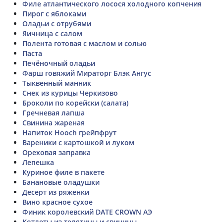
Филе атлантического лосося холодного копчения
Пирог с яблоками
Оладьи с отрубями
Яичница с салом
Полента готовая с маслом и солью
Паста
Печёночный оладьи
Фарш говяжий Мираторг Блэк Ангус
Тыквенный манник
Снек из курицы Черкизово
Броколи по корейски (салата)
Гречневая лапша
Свинина жареная
Напиток Hooch грейпфрут
Вареники с картошкой и луком
Ореховая заправка
Лепешка
Куриное филе в пакете
Банановые оладушки
Десерт из ряженки
Вино красное сухое
Финик королевский DATE CROWN АЭ
Котлеты из телятины и свинины