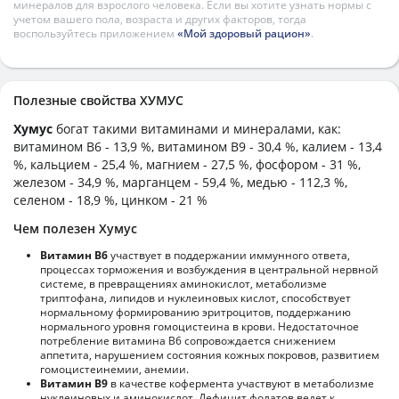
минералов для взрослого человека. Если вы хотите узнать нормы с
учетом вашего пола, возраста и других факторов, тогда
воспользуйтесь приложением
«Мой здоровый рацион»
.
Полезные свойства ХУМУС
Хумус
богат такими витаминами и минералами, как:
витамином B6 - 13,9 %, витамином B9 - 30,4 %, калием - 13,4
%, кальцием - 25,4 %, магнием - 27,5 %, фосфором - 31 %,
железом - 34,9 %, марганцем - 59,4 %, медью - 112,3 %,
селеном - 18,9 %, цинком - 21 %
Чем полезен Хумус
Витамин В6
участвует в поддержании иммунного ответа,
процессах торможения и возбуждения в центральной нервной
системе, в превращениях аминокислот, метаболизме
триптофана, липидов и нуклеиновых кислот, способствует
нормальному формированию эритроцитов, поддержанию
нормального уровня гомоцистеина в крови. Недостаточное
потребление витамина В6 сопровождается снижением
аппетита, нарушением состояния кожных покровов, развитием
гомоцистеинемии, анемии.
Витамин В9
в качестве кофермента участвуют в метаболизме
нуклеиновых и аминокислот. Дефицит фолатов ведет к