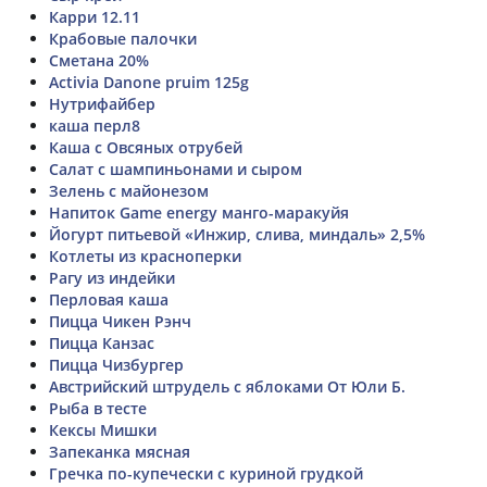
Карри 12.11
Крабовые палочки
Сметана 20%
Activia Danone pruim 125g
Нутрифайбер
каша перл8
Каша с Овсяных отрубей
Салат с шампиньонами и сыром
Зелень с майонезом
Напиток Game energy манго-маракуйя
Йогурт питьевой «Инжир, слива, миндаль» 2,5%
Котлеты из красноперки
Рагу из индейки
Перловая каша
Пицца Чикен Рэнч
Пицца Канзас
Пицца Чизбургер
Австрийский штрудель с яблоками От Юли Б.
Рыба в тесте
Кексы Мишки
Запеканка мясная
Гречка по-купечески с куриной грудкой