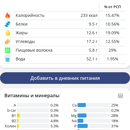
% от РСП
Калорийность
233
ккал
15.47
%
Белки
9.5
г
10.56
%
Жиры
12.6
г
19.09
%
Углеводы
17.2
г
12.55
%
Пищевые волокна
5.8
г
29
%
Вода
52.1
г
1.95
%
Добавить в дневник питания
Витамины и минералы
A
0.2%
Ca
25%
b-car
0.3%
Si
0.2%
В1
8.5%
Mg
28%
B2
4.8%
Na
18%
Холин
5.3%
P
31%