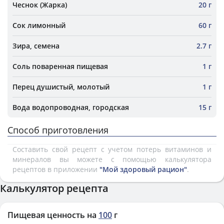
Чеснок (Жарка)
20 г
Сок лимонный
60 г
Зира, семена
2.7 г
Соль поваренная пищевая
1 г
Перец душистый, молотый
1 г
Вода водопроводная, городская
15 г
Способ приготовления
Составить свой рецепт с учетом потерь витаминов и
минералов вы можете с помощью калькулятора
рецептов в приложении
"Мой здоровый рацион"
.
Калькулятор рецепта
Пищевая ценность на
100
г