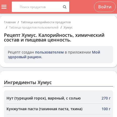
Войти
Главная
Таблица калорийности продуктов
Таблица продуктов пользователей
Хумус
Рецепт
Хумус
. Калорийность, химический
состав и пищевая ценность.
Рецепт создан
пользователем
в приложении
Мой
здоровый рацион
.
Ингредиенты Хумус
Нут (турецкий горох), вареный, с солью
270 г
Кунжутная паста (тахинная паста, тхина)
100 г