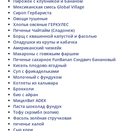
Пирожок с клубникой и бананом
Мексиканская смесь Global Village
Сироп Гербариста
Овощи тушеные
Хлопья овсяные ГЕРКУЛЕС
Печенье Чайтайм (Сладонеж)
Борщ с квашенной капустой и фасолью
Оладушки из крупы и кабачка
Американский чизкейк
Макароны с говяжьим фаршем
Печенье сахарное FunBanan Сэндвич банановый
Кисель плодово-ягодный
Суп с фрикадельками
Молочный с фундуком
Котлеты из кальмара
Брокколи
био с айран
МицелВит ADEK
Паста шоколад фундук
Тофу скрэмбл (копия)
Фасоль зелёная стручковая
печенье халей
Сыр креи