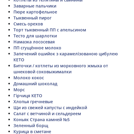
Заварные пальчики
Пюре картофельное
Тыквенный пирог
Смесь орехов
Торт тыквенный ПП с апельсином
Тесто для шарлотки
Намазка лососевая
ПП сгущённое молоко
Запечений ошийок з карамелізованою цибулею
КЕТО
Биточки / котлеты из морковного жмыха от
шнековой соковыжималки
Молоко кокос
Домашний шоколад
Морс
Гірчиця КЕТО
Хлопья гречневые
Щи из свежей капусты с индейкой
Салат с ветчиной и сельдереем
Коньяк Страна камней №5
Зеленный борщ
Курица в сметане