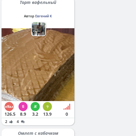
Торт вафельный
Автор
Евгений К
126.5
8.9
3.2
13.9
0
2
4
Омлет с кабачком