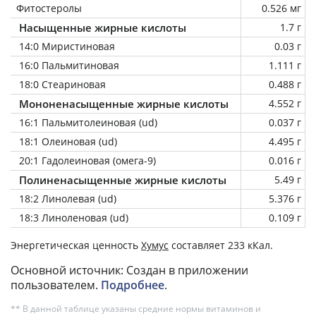
Фитостеролы
0.526 мг
Насыщенные жирные кислоты
1.7 г
14:0 Миристиновая
0.03 г
16:0 Пальмитиновая
1.111 г
18:0 Стеариновая
0.488 г
Мононенасыщенные жирные кислоты
4.552 г
16:1 Пальмитолеиновая (ud)
0.037 г
18:1 Олеиновая (ud)
4.495 г
20:1 Гадолеиновая (омега-9)
0.016 г
Полиненасыщенные жирные кислоты
5.49 г
18:2 Линолевая (ud)
5.376 г
18:3 Линоленовая (ud)
0.109 г
Энергетическая ценность
Хумус
составляет 233 кКал.
Основной источник: Создан в приложении
пользователем.
Подробнее
.
** В данной таблице указаны средние нормы витаминов и