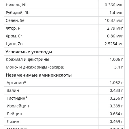
Никель, Ni
0.366 мкг
Рубидий, Rb
1.4 мкг
Селен, Se
10.37 мкг
Фтор, F
2.79 мкг
Хром, Cr
0.86 мкг
Цинк, Zn
2.5254 мг
Усвояемые углеводы
Крахмал и декстрины
1.006 г
Моно- и дисахариды (сахара)
3.4 г
Незаменимые аминокислоты
Аргинин*
1.062 г
Валин
0.433 г
Гистидин*
0.256 г
Изолейцин
0.388 г
Лейцин
0.664 г
Лизин
0.469 г