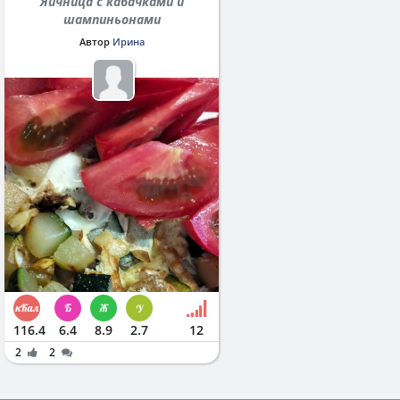
Яичница с кабачками и
шампиньонами
Автор
Ирина
116.4
6.4
8.9
2.7
12
2
2