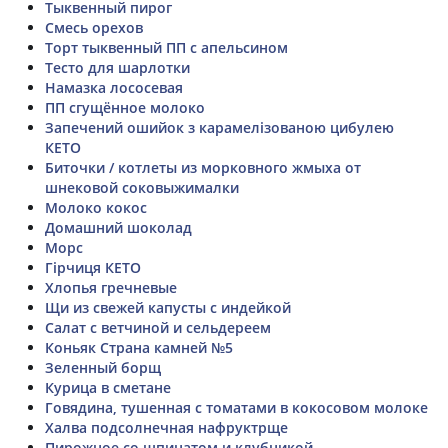
Тыквенный пирог
Смесь орехов
Торт тыквенный ПП с апельсином
Тесто для шарлотки
Намазка лососевая
ПП сгущённое молоко
Запечений ошийок з карамелізованою цибулею
КЕТО
Биточки / котлеты из морковного жмыха от
шнековой соковыжималки
Молоко кокос
Домашний шоколад
Морс
Гірчиця КЕТО
Хлопья гречневые
Щи из свежей капусты с индейкой
Салат с ветчиной и сельдереем
Коньяк Страна камней №5
Зеленный борщ
Курица в сметане
Говядина, тушенная с томатами в кокосовом молоке
Халва подсолнечная нафруктрще
Пирожное со шпинатом и клубникой