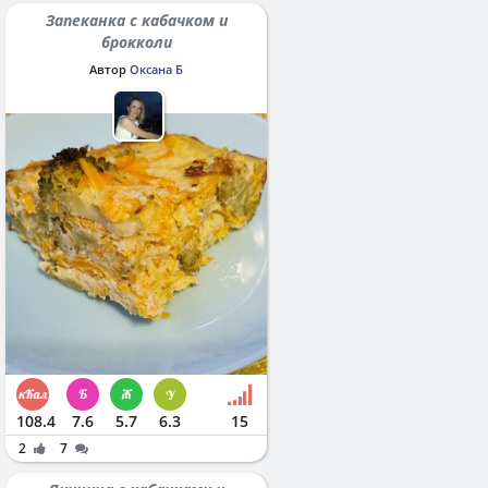
Запеканка с кабачком и
брокколи
Автор
Оксана Б
108.4
7.6
5.7
6.3
15
2
7