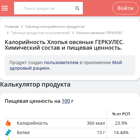
Войти
Главная
Таблица калорийности продуктов
Таблица продуктов пользователей
Хлопья овсяные ГЕРКУЛЕС
Калорийность
Хлопья овсяные ГЕРКУЛЕС
.
Химический состав и пищевая ценность.
Продукт создан
пользователем
в приложении
Мой
здоровый рацион
.
Калькулятор продукта
Пищевая ценность на
100
г
% от РСП
Калорийность
360
ккал
23.9
%
Белки
13
г
14.44
%