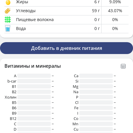
Жиры
6
г
9.09
%
Углеводы
59
г
43.07
%
Пищевые волокна
0
г
0
%
Вода
0
г
0
%
Добавить в дневник питания
Витамины и минералы
A
~
Ca
~
b-car
~
Si
~
В1
~
Mg
~
B2
~
Na
~
Холин
~
P
~
B5
~
Cl
~
B6
~
Fe
~
B9
~
I
~
B12
~
Co
~
C
~
Mn
~
D
~
Cu
~