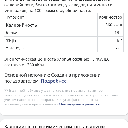
(калорийности, белков, жиров, углеводов, витаминов и
минералов) на
100 грамм
съедобной части.
Нутриент
Количество
Калорийность
360 ккал
Белки
13 г
Жиры
6 г
Углеводы
59 г
Энергетическая ценность
Хлопья овсяные ГЕРКУЛЕС
составляет 360 кКал.
Основной источник: Создан в приложении
пользователем.
Подробнее
.
** В данной таблице указаны средние нормы витаминов и
минералов для взрослого человека. Если вы хотите узнать нормы с
учетом вашего пола, возраста и других факторов, тогда
воспользуйтесь приложением
«Мой здоровый рацион»
.
Калорийность и химический состав других