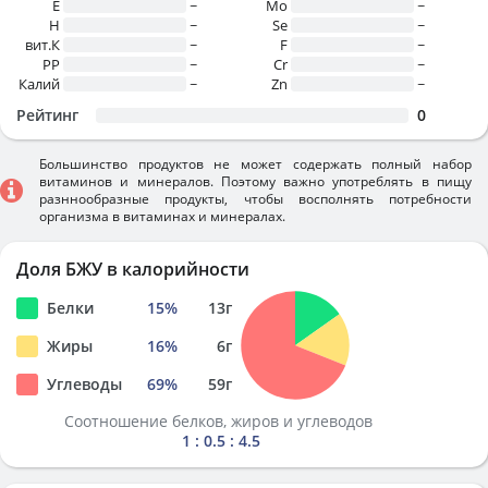
E
~
Mo
~
H
~
Se
~
вит.К
~
F
~
PP
~
Cr
~
Калий
~
Zn
~
Рейтинг
0
Большинство продуктов не может содержать полный набор
витаминов и минералов. Поэтому важно употреблять в пищу
разннообразные продукты, чтобы восполнять потребности
организма в витаминах и минералах.
Доля БЖУ в калорийности
Белки
15
%
13
г
Жиры
16
%
6
г
Углеводы
69
%
59
г
Соотношение белков, жиров и углеводов
1 : 0.5 : 4.5