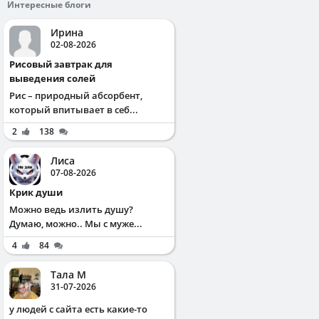
Интересные блоги
Ирина
02-08-2026
Рисовый завтрак для
выведения солей
Рис – природный абсорбент,
который впитывает в себ...
2
138
Лиса
07-08-2026
Крик души
Можно ведь излить душу?
Думаю, можно.. Мы с муже...
4
84
Тала М
31-07-2026
у людей с сайта есть какие-то