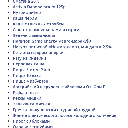
Сметана 20%
Activia Danone pruim 125g
Нутрифайбер
каша перл8
Каша с Овсяных отрубей
Салат с шампиньонами и сыром
Зелень с майонезом
Напиток Game energy манго-маракуйя
Йогурт питьевой «Инжир, слива, миндаль» 2,5%
Котлеты из красноперки
Рагу из индейки
Перловая каша
Пицца Чикен Рэнч
Пицца Канзас
Пицца Чизбургер
Австрийский штрудель с яблоками От Юли Б.
Рыба в тесте
Кексы Мишки
Запеканка мясная
Гречка по-купечески с куриной грудкой
Филе атлантического лосося холодного копчения
Пирог с яблоками
Оладьи с отрубями