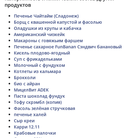
продуктов
Печенье Чайтайм (Сладонеж)
Борщ с квашенной капустой и фасолью
Оладушки из крупы и кабачка
Американский чизкейк
Макароны с говяжьим фаршем
Печенье сахарное FunBanan Сэндвич банановый
Кисель плодово-ягодный
Суп с фрикадельками
Молочный с фундуком
Котлеты из кальмара
Брокколи
био с айран
МицелВит ADEK
Паста шоколад фундук
Тофу скрэмбл (копия)
Фасоль зелёная стручковая
печенье халей
Сыр креи
Карри 12.11
Крабовые палочки