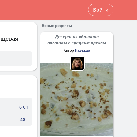
Войти
Новые рецепты
Десерт из яблочной
ищевая
пастилы с грецким орехом
Автор
Надежда
6 С1
40 г