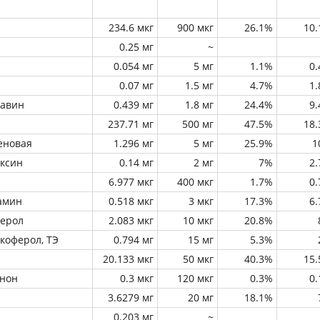
234.6 мкг
900 мкг
26.1%
10
0.25 мг
~
0.054 мг
5 мг
1.1%
0
0.07 мг
1.5 мг
4.7%
1
лавин
0.439 мг
1.8 мг
24.4%
9
237.71 мг
500 мг
47.5%
18
еновая
1.296 мг
5 мг
25.9%
1
оксин
0.14 мг
2 мг
7%
2
6.977 мкг
400 мкг
1.7%
0
амин
0.518 мкг
3 мкг
17.3%
6
ферол
2.083 мкг
10 мкг
20.8%
окоферол, ТЭ
0.794 мг
15 мг
5.3%
20.133 мкг
50 мкг
40.3%
15
инон
0.3 мкг
120 мкг
0.3%
0
3.6279 мг
20 мг
18.1%
0.203 мг
~