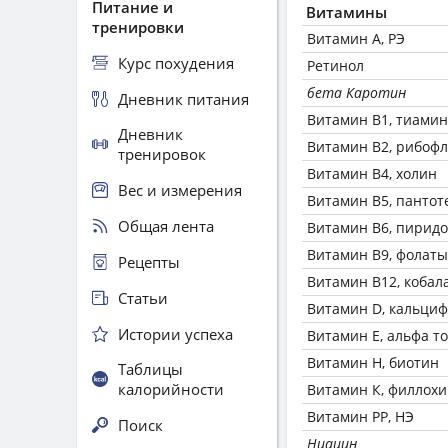
Питание и
Витамины
тренировки
Витамин А, РЭ
Курс похудения
Ретинол
бета Каротин
Дневник питания
Витамин В1, тиамин
Дневник
Витамин В2, рибоф
тренировок
Витамин В4, холин
Вес и измерения
Витамин В5, пантот
Общая лента
Витамин В6, пирид
Витамин В9, фолаты
Рецепты
Витамин В12, кобал
Статьи
Витамин D, кальци
Истории успеха
Витамин Е, альфа т
Витамин Н, биотин
Таблицы
калорийности
Витамин К, филлох
Витамин РР, НЭ
Поиск
Ниацин