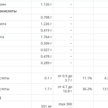
зин
1.126 г
~
окислоты
0.708 г
~
лота
1.226 г
~
0.419 г
~
ота
1.764 г
~
0.399 г
~
0.927 г
~
0.478 г
~
0.289 г
~
от 0.9 до
слоты
0.1 г
11.1%
4
3.7 г
от 4.7 до
слоты
1.7 г
36.2%
13
16.8 г
)
max 300
551 мг