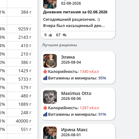
02-08-2026
.1%
384 г
Дневник питания за 02.08.2026
Сегодняшний рациончик. :)
Вчера был насыщенный ден...
.4%
9259 г
9
67
.8%
2143 г
Лучшие рационы
.4%
410 г
.3%
210 г
Элина
0%
386 г
2026-08-04
.7%
1429 г
Калорийность:
1340 кКал
Витамины и минералы:
95%
.7%
5733 г
.7%
579 г
Maximus Otto
8%
480 г
2026-08-06
2%
1889 г
Калорийность:
1287 кКал
.5%
248 г
Витамины и минералы:
91%
.1%
40000 г
7%
551 г
Ирина Макс
2026-08-01