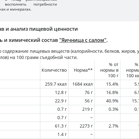
 восполнять потребности
нах и минералах.
ав и анализ пищевой ценности
ь и химический состав
"Яичница с салом"
.
 содержание пищевых веществ (калорийности, белков, жиров, у
лов) на
100 грамм
съедобной части.
% от
%
Количество
Норма**
нормы в
норм
100 г
100 к
259.7 ккал
1684 ккал
15.4%
5
12.8 г
76 г
16.8%
6
22.9 г
56 г
40.9%
15
0.7 г
219 г
0.3%
0
0.7 г
~
61.3 г
2273 г
2.7%
1.4 г
~