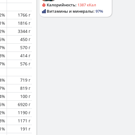
Калорийность:
1387 кКал
Витамины и минералы:
97%
.2%
1766 г
.1%
1816 г
.2%
3344 г
.5%
450 г
.7%
570 г
.3%
414 г
.7%
576 г
.4%
719 г
.7%
819 г
.4%
100 г
.5%
6920 г
.2%
1190 г
.3%
1171 г
.1%
191 г