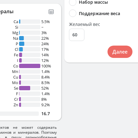
Набор массы
ералы
Поддержание веса
Ca
5.5%
Желаемый вес
Si
~
Mg
3%
Na
22%
P
24%
Cl
17%
Далее
Fe
14%
I
12%
Co
100%
Mn
1.4%
Cu
8.4%
Mo
8.5%
Se
52%
F
1.4%
Cr
8%
Zn
9.2%
16.7
уктов не может содержать
минов и минералов. Поэтому
ть в пищу разннообразные