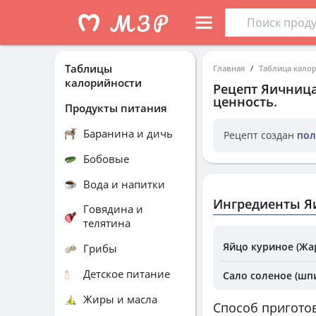
Таблицы
Главная
Таблица кало
калорийности
Рецепт
Яичница
ценность.
Продукты питания
Баранина и дичь
Рецепт создан
пол
Бобовые
Вода и напитки
Ингредиенты Я
Говядина и
телятина
Яйцо куриное (Жа
Грибы
Детское питание
Сало соленое (шпи
Жиры и масла
Способ пригото