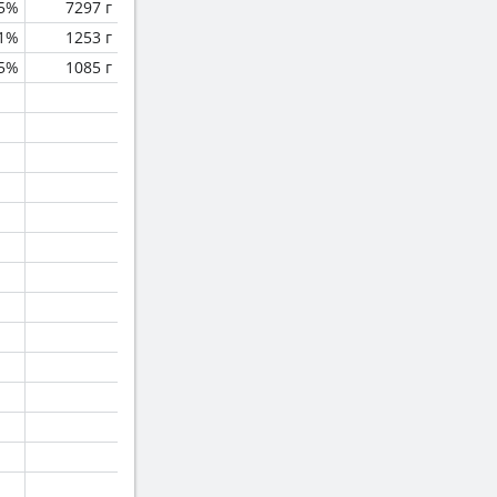
.5%
7297 г
.1%
1253 г
.5%
1085 г