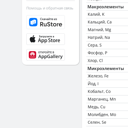
Макроэлементы
Помощь и обратная связь
Калий, K
Кальций, Ca
Магний, Mg
Натрий, Na
Сера, S
Фосфор, P
Хлор, Cl
Микроэлементы
Железо, Fe
Йод, I
Кобальт, Co
Марганец, Mn
Медь, Cu
Молибден, Mo
Селен, Se