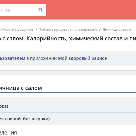
рийности продуктов
Таблица продуктов пользователей
Яичница с салом
 с салом
. Калорийность, химический состав и п
ьзователем
в приложении
Мой здоровый рацион
.
ичница с салом
рка)
к свиной, без шкурки)
вления