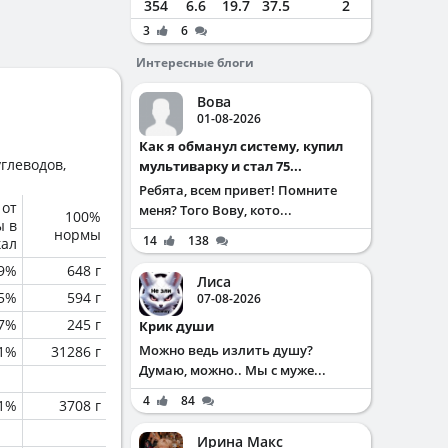
354
6.6
19.7
37.5
2
3
6
Интересные блоги
Вова
01-08-2026
Как я обманул систему, купил
глеводов,
мультиварку и стал 75...
Ребята, всем привет! Помните
 от
меня? Того Вову, кото...
100%
ы в
нормы
14
138
кал
.9%
648 г
Лиса
.5%
594 г
07-08-2026
.7%
245 г
Крик души
Можно ведь излить душу?
.1%
31286 г
Думаю, можно.. Мы с муже...
4
84
1%
3708 г
Ирина Макс