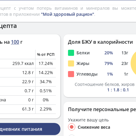
рецепт с учетом потерь витаминов и минералов вы може
птов в приложении
"Мой здоровый рацион"
.
цепта
ь на
100
г
Доля БЖУ в калорийности
Белки
20
%
13
г
% от РСП
259.7
ккал
17.24
%
Жиры
79
%
23
г
12.8
г
14.22
%
Углеводы
1
%
1
г
22.9
г
34.7
%
Соотношение белков, жиров 
1 : 1.8 : 0.1
0.7
г
0.51
%
кна
0
г
0
%
61.3
г
2.29
%
Получите персональные р
Укажите вашу цель
Снижение веса
 дневник питания