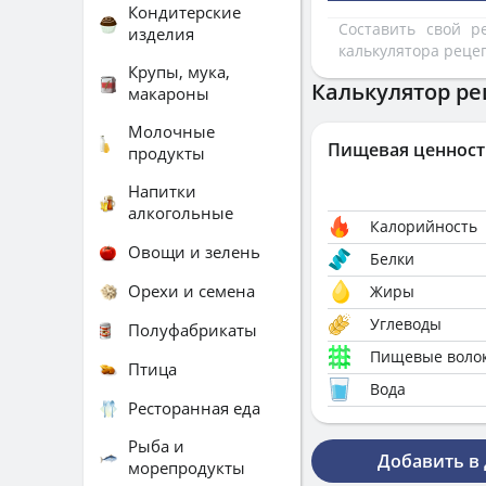
Кондитерские
Составить свой 
изделия
калькулятора реце
Крупы, мука,
Калькулятор ре
макароны
Молочные
Пищевая ценност
продукты
Напитки
алкогольные
Калорийность
Овощи и зелень
Белки
Орехи и семена
Жиры
Углеводы
Полуфабрикаты
Пищевые воло
Птица
Вода
Ресторанная еда
Рыба и
Добавить в
морепродукты