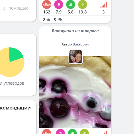
те с помощью
162
7.9
5.8
19.8
3
0
0
Ватрушки из творога
Автор
Виктория
и углеводов
екомендации