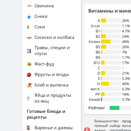
Свинина
Витамины и мин
Снеки
A
26%
b-car
1.1%
Соки
В1
4.7%
B2
24%
Сосиски и колбаса
Холин
48%
B5
26%
Травы, специи и
B6
7%
соусы
B9
1.7%
B12
17%
Фаст-фуд
C
~
D
21%
Фрукты и ягоды
E
5.3%
H
40%
Хлеб и выпечка
вит.К
0.3%
PP
18%
Яйца и продукты
Калий
5.7%
из яиц
Рейтинг
Готовые блюда и
рецепты
Большинство прод
полный набор вита
Варенье и джемы
важно употребля