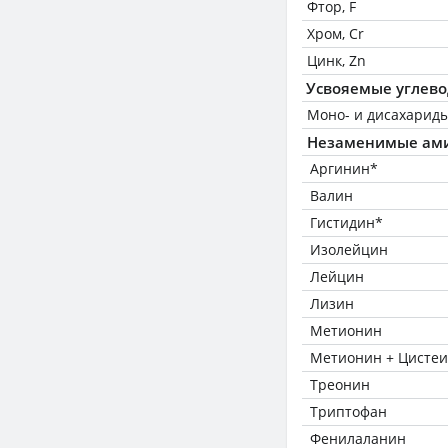
Фтор, F
Хром, Cr
Цинк, Zn
Усвояемые углев
Моно- и дисахариды
Незаменимые ам
Аргинин*
Валин
Гистидин*
Изолейцин
Лейцин
Лизин
Метионин
Метионин + Цисте
Треонин
Триптофан
Фенилаланин