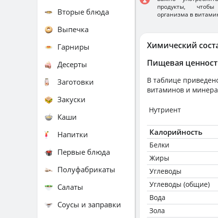
продукты, чтобы
Вторые блюда
организма в витами
Выпечка
Химический сост
Гарниры
Пищевая ценност
Десерты
В таблице приведено
Заготовки
витаминов и минера
Закуски
Нутриент
Каши
Калорийность
Напитки
Белки
Первые блюда
Жиры
Полуфабрикаты
Углеводы
Углеводы (общие)
Салаты
Вода
Соусы и заправки
Зола