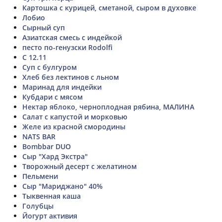
Картошка с курицей, сметаной, сыром в духовке
Лобио
Сырный суп
Азиатская смесь с индейкой
песто по-генузски Rodolfi
С 12.11
Суп с булгуром
Хлеб без лектинов с льном
Маринад для индейки
Кубдари с мясом
Нектар яблоко, черноплодная рябина, МАЛИНА
Салат с капустой и морковью
Желе из красной смородины
NATS BAR
Bombbar DUO
Сыр "Хард Экстра"
Творожный десерт с желатином
Пельмени
Сыр "Мариджано" 40%
Тыквенная каша
Голубцы
Йогурт активия