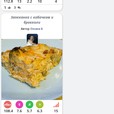
112.8
13
2.2
10
4
5
3
Запеканка с кабачком и
брокколи
Автор
Оксана Б
108.4
7.6
5.7
6.3
15