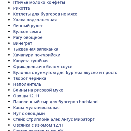
Птичье молоко конфеты
Рикотта
Котлеты для бургеров не мясо
Халва подсолнечная
Яичный рулет
Бульон семга
Рагу овощное
Винегрет
Тыквенная запеканка
Хачапури по-гурийски
Капуста тушёная
Фрикадельки в белом соусе
Булочка с кунжутом для бургера вкусно и просто
Творог черника
Наполнитель
Блины на рисовой муке
Овощи 12.11
Плавленный сыр для бургеров hochland
Каша мультизлаковая
Нут с овощами
Стейк Стриплойн Блэк Ангус Мираторг
Овсянка с изюмом 12.11
Бургер вегетарианский/