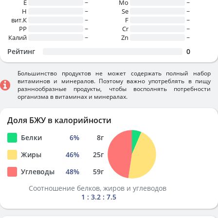
E
~
Mo
~
H
~
Se
~
вит.К
~
F
~
PP
~
Cr
~
Калий
~
Zn
~
Рейтинг
0
Большинство продуктов не может содержать полный набор
витаминов и минералов. Поэтому важно употреблять в пищу
разннообразные продукты, чтобы восполнять потребности
организма в витаминах и минералах.
Доля БЖУ в калорийности
Белки
6
%
8
г
Жиры
46
%
25
г
Углеводы
48
%
59
г
Соотношение белков, жиров и углеводов
1 : 3.2 : 7.5