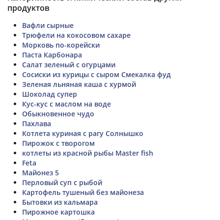
продуктов
Вафли сырные
Трюфели на кокосовом сахаре
Морковь по-корейски
Паста Карбонара
Салат зеленый с огурцами
Сосиски из курицы с сыром Смекалка фуд
Зеленая льняная каша с хурмой
Шоколад супер
Кус-кус с маслом на воде
Обыкновенное чудо
Пахлава
Котлета куриная с рагу Солнышко
Пирожок с творогом
котлеты из красной рыбы Master fish
Feta
Майонез 5
Перловый суп с рыбой
Картофель тушеный без майонеза
Бытовки из кальмара
Пирожное картошка