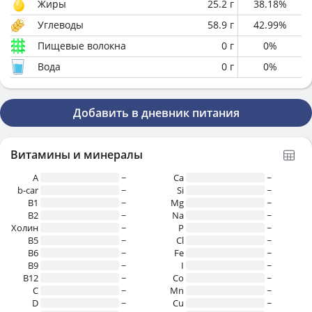
Жиры
25.2
г
38.18
%
Углеводы
58.9
г
42.99
%
Пищевые волокна
0
г
0
%
Вода
0
г
0
%
Добавить в дневник питания
Витамины и минералы
A
~
Ca
~
b-car
~
Si
~
В1
~
Mg
~
B2
~
Na
~
Холин
~
P
~
B5
~
Cl
~
B6
~
Fe
~
B9
~
I
~
B12
~
Co
~
C
~
Mn
~
D
~
Cu
~