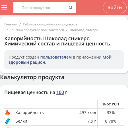
Войти
Главная
Таблица калорийности продуктов
Таблица продуктов пользователей
Шоколад сникерс
Калорийность
Шоколад сникерс
.
Химический состав и пищевая ценность.
Продукт создан
пользователем
в приложении
Мой
здоровый рацион
.
Калькулятор продукта
Пищевая ценность на
100
г
% от РСП
Калорийность
497
ккал
33
%
Белки
7.9
г
8.78
%