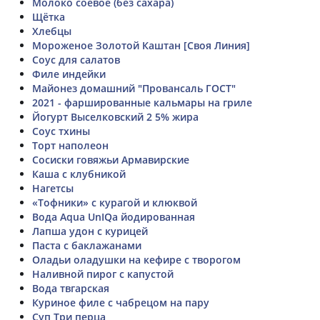
Молоко соевое (без сахара)
Щётка
Хлебцы
Мороженое Золотой Каштан [Своя Линия]
Соус для салатов
Филе индейки
Майонез домашний "Провансаль ГОСТ"
2021 - фаршированные кальмары на гриле
Йогурт Выселковский 2 5% жира
Соус тхины
Торт наполеон
Сосиски говяжьи Армавирские
Каша с клубникой
Нагетсы
«Тофники» с курагой и клюквой
Вода Aqua UnIQa йодированная
Лапша удон с курицей
Паста с баклажанами
Оладьи оладушки на кефире с творогом
Наливной пирог с капустой
Вода твгарская
Куриное филе с чабрецом на пару
Суп Три перца