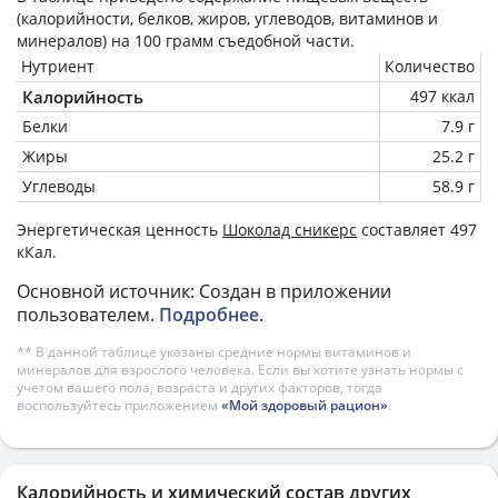
(калорийности, белков, жиров, углеводов, витаминов и
минералов) на
100 грамм
съедобной части.
Нутриент
Количество
Калорийность
497 ккал
Белки
7.9 г
Жиры
25.2 г
Углеводы
58.9 г
Энергетическая ценность
Шоколад сникерс
составляет 497
кКал.
Основной источник: Создан в приложении
пользователем.
Подробнее
.
** В данной таблице указаны средние нормы витаминов и
минералов для взрослого человека. Если вы хотите узнать нормы с
учетом вашего пола, возраста и других факторов, тогда
воспользуйтесь приложением
«Мой здоровый рацион»
.
Калорийность и химический состав других