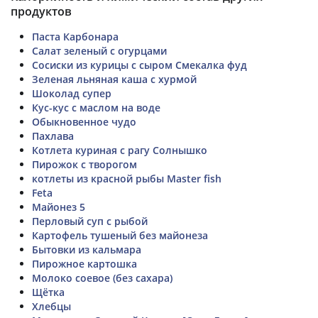
продуктов
Паста Карбонара
Салат зеленый с огурцами
Сосиски из курицы с сыром Смекалка фуд
Зеленая льняная каша с хурмой
Шоколад супер
Кус-кус с маслом на воде
Обыкновенное чудо
Пахлава
Котлета куриная с рагу Солнышко
Пирожок с творогом
котлеты из красной рыбы Master fish
Feta
Майонез 5
Перловый суп с рыбой
Картофель тушеный без майонеза
Бытовки из кальмара
Пирожное картошка
Молоко соевое (без сахара)
Щётка
Хлебцы