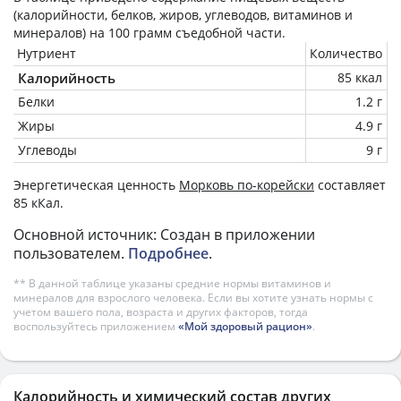
(калорийности, белков, жиров, углеводов, витаминов и
минералов) на
100 грамм
съедобной части.
Нутриент
Количество
Калорийность
85 ккал
Белки
1.2 г
Жиры
4.9 г
Углеводы
9 г
Энергетическая ценность
Морковь по-корейски
составляет
85 кКал.
Основной источник: Создан в приложении
пользователем.
Подробнее
.
** В данной таблице указаны средние нормы витаминов и
минералов для взрослого человека. Если вы хотите узнать нормы с
учетом вашего пола, возраста и других факторов, тогда
воспользуйтесь приложением
«Мой здоровый рацион»
.
Калорийность и химический состав других