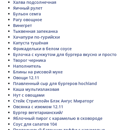
Халва подсолнечная
Яичный рулет
Бульон семга
Рагу овощное
Винегрет
Тыквенная запеканка
Хачапури по-гурийски
Капуста тушёная
Фрикадельки в белом соусе
Булочка с кунжутом для бургера вкусно и просто
Творог черника
Наполнитель
Блины на рисовой муке
Овощи 12.11
Плавленный сыр для бургеров hochland
Каша мультизлаковая
Нут с овощами
Стейк Стриплойн Блэк Ангус Мираторг
Овсянка с изюмом 12.11
Бургер вегетарианский/
Яблочный пирог с карамелью в сковороде
Соус для салатов 104
Протеиновый батончик тоффи с карамелью