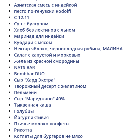
Азиатская смесь с индейкой
песто по-генузски Rodolfi
С 12.11
Суп с булгуром
Хлеб без лектинов с льном
Маринад для индейки
Кубдари с мясом
Нектар яблоко, черноплодная рябина, МАЛИНА
Салат с капустой и морковью
Желе из красной смородины
NATS BAR
Bombbar DUO
Сыр "Хард Экстра"
Творожный десерт с желатином
Пельмени
Сыр "Мариджано" 40%
Тыквенная каша
Голубцы
Йогурт активия
Птичье молоко конфеты
Рикотта
Котлеты для бургеров не мясо