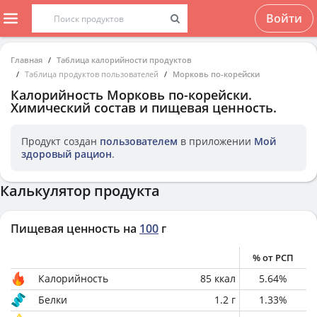
Войти
Главная
Таблица калорийности продуктов
Таблица продуктов пользователей
Морковь по-корейски
Калорийность
Морковь по-корейски
.
Химический состав и пищевая ценность.
Продукт создан
пользователем
в приложении
Мой
здоровый рацион
.
Калькулятор продукта
Пищевая ценность на
100
г
% от РСП
Калорийность
85
ккал
5.64
%
Белки
1.2
г
1.33
%