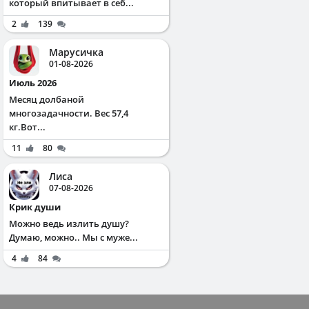
который впитывает в себ...
2
139
Марусичка
01-08-2026
Июль 2026
Месяц долбаной
многозадачности. Вес 57,4
кг.Вот...
11
80
Лиса
07-08-2026
Крик души
Можно ведь излить душу?
Думаю, можно.. Мы с муже...
4
84