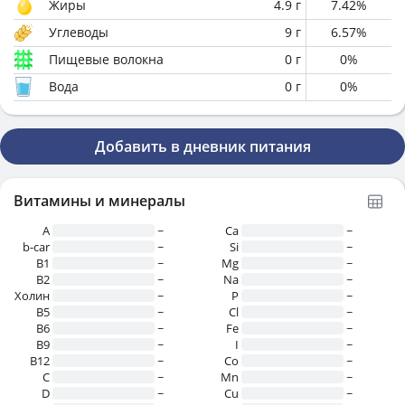
Жиры
4.9
г
7.42
%
Углеводы
9
г
6.57
%
Пищевые волокна
0
г
0
%
Вода
0
г
0
%
Добавить в дневник питания
Витамины и минералы
A
~
Ca
~
b-car
~
Si
~
В1
~
Mg
~
B2
~
Na
~
Холин
~
P
~
B5
~
Cl
~
B6
~
Fe
~
B9
~
I
~
B12
~
Co
~
C
~
Mn
~
D
~
Cu
~