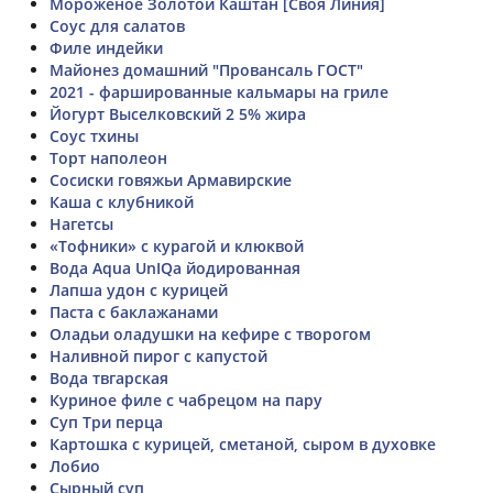
Мороженое Золотой Каштан [Своя Линия]
Соус для салатов
Филе индейки
Майонез домашний "Провансаль ГОСТ"
2021 - фаршированные кальмары на гриле
Йогурт Выселковский 2 5% жира
Соус тхины
Торт наполеон
Сосиски говяжьи Армавирские
Каша с клубникой
Нагетсы
«Тофники» с курагой и клюквой
Вода Aqua UnIQa йодированная
Лапша удон с курицей
Паста с баклажанами
Оладьи оладушки на кефире с творогом
Наливной пирог с капустой
Вода твгарская
Куриное филе с чабрецом на пару
Суп Три перца
Картошка с курицей, сметаной, сыром в духовке
Лобио
Сырный суп