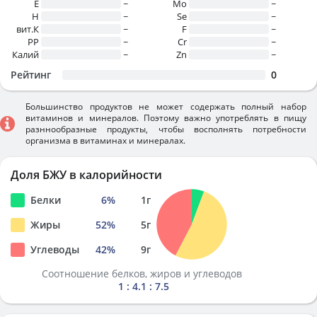
E
~
Mo
~
H
~
Se
~
вит.К
~
F
~
PP
~
Cr
~
Калий
~
Zn
~
Рейтинг
0
Большинство продуктов не может содержать полный набор
витаминов и минералов. Поэтому важно употреблять в пищу
разннообразные продукты, чтобы восполнять потребности
организма в витаминах и минералах.
Доля БЖУ в калорийности
Белки
6
%
1
г
Жиры
52
%
5
г
Углеводы
42
%
9
г
Соотношение белков, жиров и углеводов
1 : 4.1 : 7.5