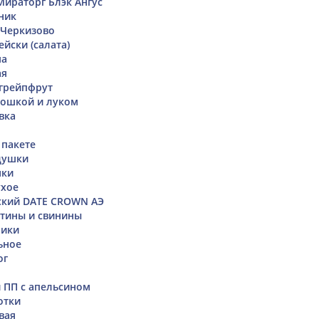
ираторг Блэк Ангус
ник
 Черкизово
йски (салата)
ша
ая
грейпфрут
тошкой и луком
вка
 пакете
душки
нки
ухое
ский DATE CROWN АЭ
ятины и свинины
чики
ьное
ог
 ПП с апельсином
отки
вая