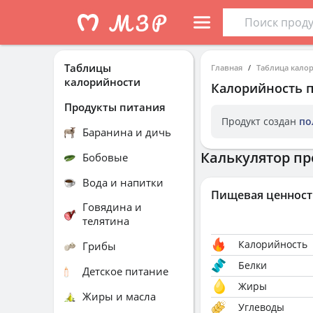
Таблицы
Главная
Таблица кало
калорийности
Калорийность
Продукты питания
Продукт создан
по
Баранина и дичь
Калькулятор пр
Бобовые
Вода и напитки
Пищевая ценност
Говядина и
телятина
Калорийность
Грибы
Белки
Детское питание
Жиры
Жиры и масла
Углеводы