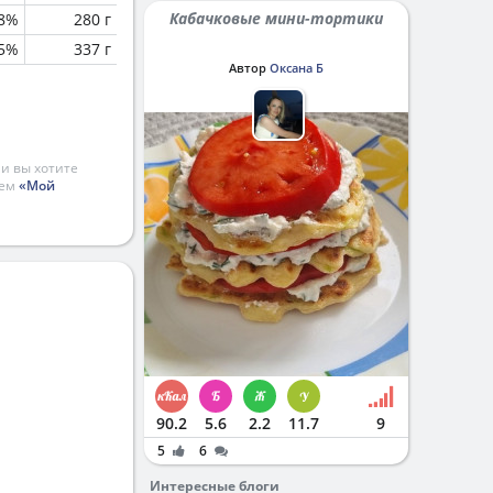
Кабачковые мини-тортики
.8%
280 г
.5%
337 г
Автор
Оксана Б
и вы хотите
ием
«Мой
90.2
5.6
2.2
11.7
9
5
6
Интересные блоги