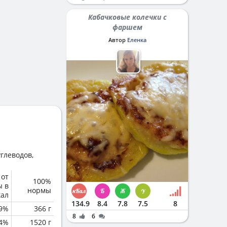
Кабачковые колечки с
фаршем
Автор
Еленка
глеводов,
 от
100%
ы в
нормы
кал
134.9
8.4
7.8
7.5
8
.9%
366 г
8
6
.4%
1520 г