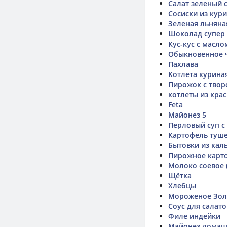
Салат зеленый 
Сосиски из кур
Зеленая льняна
Шоколад супер
Кус-кус с масло
Обыкновенное 
Пахлава
Котлета курина
Пирожок с твор
котлеты из крас
Feta
Майонез 5
Перловый суп с
Картофель туше
Бытовки из кал
Пирожное карт
Молоко соевое (
Щётка
Хлебцы
Мороженое Золо
Соус для салато
Филе индейки
Майонез домаш