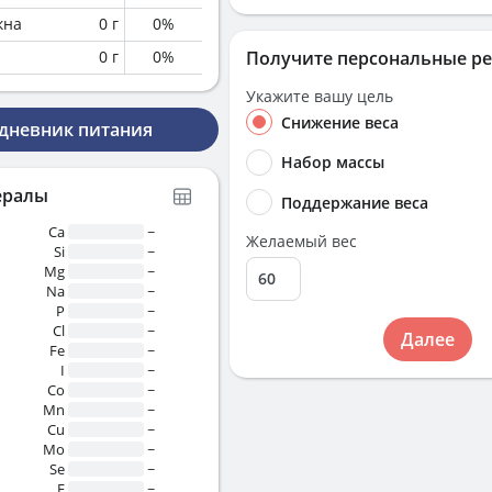
кна
0
г
0
%
0
г
0
%
Получите персональные р
Укажите вашу цель
Снижение веса
 дневник питания
Набор массы
ералы
Поддержание веса
Ca
~
Желаемый вес
Si
~
Mg
~
Na
~
P
~
Cl
~
Далее
Fe
~
I
~
Co
~
Mn
~
Cu
~
Mo
~
Se
~
F
~