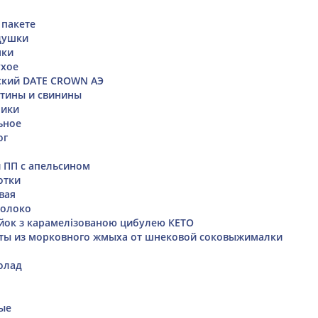
 пакете
душки
нки
ухое
ский DATE CROWN АЭ
ятины и свинины
чики
ьное
ог
 ПП с апельсином
отки
вая
молоко
ок з карамелізованою цибулею КЕТО
еты из морковного жмыха от шнековой соковыжималки
олад
ые