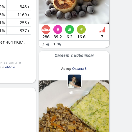
.9%
348 г
.8%
1169 г
.1%
255 г
.1%
337 г
286
39.2
6.2
16.6
7
ет 484 кКал.
2
1
Омлет с кабачком
и вы хотите
ием
«Мой
Автор
Оксана Б