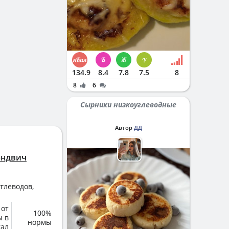
134.9
8.4
7.8
7.5
8
8
6
Сырники низкоуглеводные
Автор
ДД
эндвич
глеводов,
 от
100%
ы в
нормы
кал