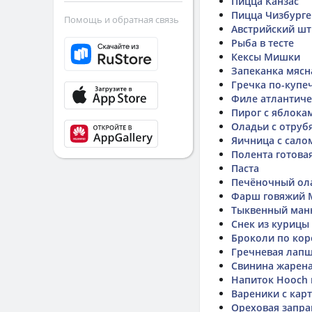
Пицца Канзас
Пицца Чизбурге
Помощь и обратная связь
Австрийский шт
Рыба в тесте
Кексы Мишки
Запеканка мясн
Гречка по-купе
Филе атлантиче
Пирог с яблока
Оладьи с отруб
Яичница с сало
Полента готова
Паста
Печёночный ол
Фарш говяжий М
Тыквенный ман
Снек из курицы
Броколи по коре
Гречневая лап
Свинина жарен
Напиток Hooch 
Вареники с кар
Ореховая запра