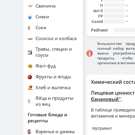
H
~
Свинина
вит.К
~
PP
~
Снеки
Калий
~
Соки
Рейтинг
Сосиски и колбаса
Большинство прод
Травы, специи и
полный набор вита
важно употребля
соусы
продукты, чтобы
организма в витами
Фаст-фуд
Фрукты и ягоды
Химический сост
Хлеб и выпечка
Пищевая ценност
Яйца и продукты
банановый"
.
из яиц
В таблице приведено
Готовые блюда и
витаминов и минера
рецепты
Нутриент
Варенье и джемы