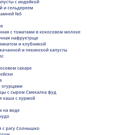
апусты с индейкой
ой и сельдереем
камней №5
не
нная с томатами в кокосовом молоке
ечная нафруктрще
пинатом и клубникой
окачанной и пекинской капусты
рс
осовом сахаре
рейски
а
с огурцами
ицы с сыром Смекалка фуд
я каша с хурмой
м на воде
чудо
я с рагу Солнышко
огом