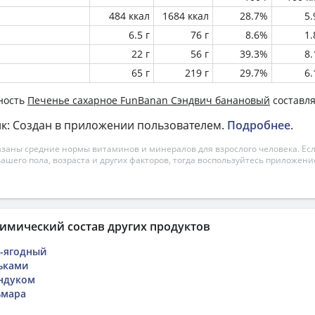
484 ккал
1684 ккал
28.7%
5
6.5 г
76 г
8.6%
1
22 г
56 г
39.3%
8
65 г
219 г
29.7%
6
ность
Печенье сахарное FunBanan Сэндвич банановый
составля
к: Создан в приложении пользователем.
Подробнее
.
азаны средние нормы витаминов и минералов для взрослого человека. Есл
вашего пола, возраста и других факторов, тогда воспользуйтесь приложен
имический состав других продуктов
-ягодный
ьками
ндуком
ьмара