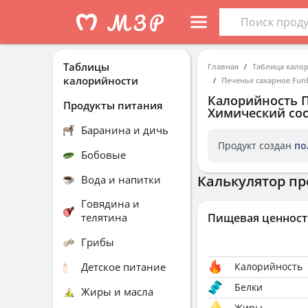
Таблицы
Главная
Таблица кало
калорийности
Печенье сахарное Fu
Калорийность
Продукты питания
Химический сос
Баранина и дичь
Продукт создан
по
Бобовые
Калькулятор пр
Вода и напитки
Говядина и
телятина
Пищевая ценност
Грибы
Детское питание
Калорийность
Белки
Жиры и масла
Жиры