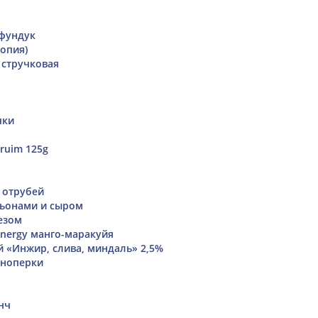
 фундук
копия)
 стручковая
чки
pruim 125g
 отрубей
ньонами и сыром
езом
nergy манго-маракуйя
й «Инжир, слива, миндаль» 2,5%
сноперки
нч