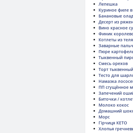
Лепешка
Куриное филе в
Банановые ола
Десерт из ряже
Вино красное с
Финик королев
Котлеты из тел
Заварные паль
Пюре картофел
Тыквенный пир
Смесь орехов
Торт тыквенный
Тесто для шарл
Намазка лососе
ПП сгущённое 
Запечений оший
Биточки / котл
Молоко кокос
Домашний шок
Морс
Гірчиця КЕТО
Хлопья гречнев