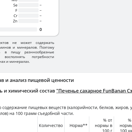
Se
~
F
~
Cr
~
Zn
~
0
уктов не может содержать
минов и минералов. Поэтому
ть в пищу разннообразные
 восполнять потребности
нах и минералах.
ав и анализ пищевой ценности
ь и химический состав
"Печенье сахарное FunBanan С
 содержание пищевых веществ (калорийности, белков, жиров, у
лов) на
100 грамм
съедобной части.
% от
%
Количество
Норма**
нормы в
норм
100 г
100 к