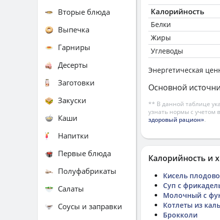
Калорийность
Вторые блюда
Белки
Выпечка
Жиры
Гарниры
Углеводы
Десерты
Энергетическая цен
Заготовки
Основной источни
Закуски
** В данной таблице ук
узнать нормы с учетом 
Каши
здоровый рацион»
.
Напитки
Первые блюда
Калорийность и х
Полуфабрикаты
Кисель плодово
Суп с фрикадел
Салаты
Молочный с фу
Котлеты из кал
Соусы и заправки
Брокколи