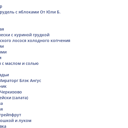
р
рудель с яблоками От Юли Б.
ая
чески с куриной грудкой
ского лосося холодного копчения
ми
ями
м
я с маслом и солью
адьи
ираторг Блэк Ангус
ник
 Черкизово
йски (салата)
ша
ая
грейпфрут
тошкой и луком
вка