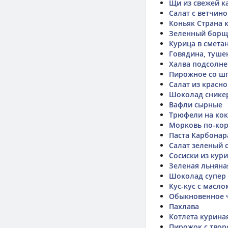
Щи из свежей к
Салат с ветчин
Коньяк Страна 
Зеленный борщ
Курица в смета
Говядина, туше
Халва подсолн
Пирожное со ш
Салат из красн
Шоколад снике
Вафли сырные
Трюфели на кок
Морковь по-ко
Паста Карбонар
Салат зеленый 
Сосиски из кур
Зеленая льняна
Шоколад супер
Кус-кус с масло
Обыкновенное 
Пахлава
Котлета курина
Пирожок с твор