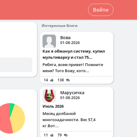
Войти
Интересные блоги
Вова
01-08-2026
Как я обманул систему, купил
мультиварку и стал 75...
Ребята, всем привет! Помните
меня? Того Вову, кото...
14
138
Марусичка
01-08-2026
Июль 2026
Месяц долбаной
многозадачности. Вес 57,4
кг.Вот...
11
79