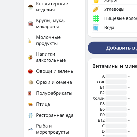
Кондитерские
Углеводы
изделия
Пищевые воло
Крупы, мука,
макароны
Вода
Молочные
продукты
Добавить в
Напитки
алкогольные
Витамины и мин
Овощи и зелень
A
~
Орехи и семена
b-car
~
В1
~
Полуфабрикаты
B2
~
Холин
~
Птица
B5
~
B6
~
Ресторанная еда
B9
~
B12
~
Рыба и
C
~
D
~
морепродукты
E
~