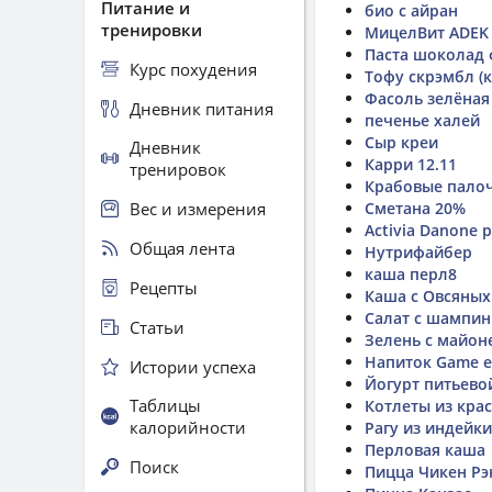
Питание и
био с айран
тренировки
МицелВит ADEK
Паста шоколад
Курс похудения
Тофу скрэмбл (
Фасоль зелёная
Дневник питания
печенье халей
Сыр креи
Дневник
Карри 12.11
тренировок
Крабовые пало
Вес и измерения
Сметана 20%
Activia Danone 
Общая лента
Нутрифайбер
каша перл8
Рецепты
Каша с Овсяных
Салат с шампи
Статьи
Зелень с майон
Напиток Game e
Истории успеха
Йогурт питьево
Таблицы
Котлеты из кра
калорийности
Рагу из индейки
Перловая каша
Поиск
Пицца Чикен Рэ