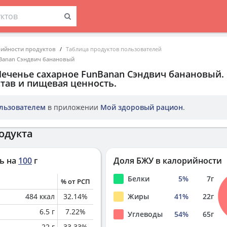
рийности продуктов
Таблица продуктов пользователей
nBanan Сэндвич банановый
Печенье сахарное FunBanan Сэндвич банановый
.
тав и пищевая ценность.
льзователем
в приложении
Мой здоровый рацион
.
одукта
ь на
100
г
Доля БЖУ в калорийности
Белки
5
%
7
г
% от РСП
484
ккал
32.14
%
Жиры
41
%
22
г
6.5
г
7.22
%
Углеводы
54
%
65
г
22
г
33.33
%