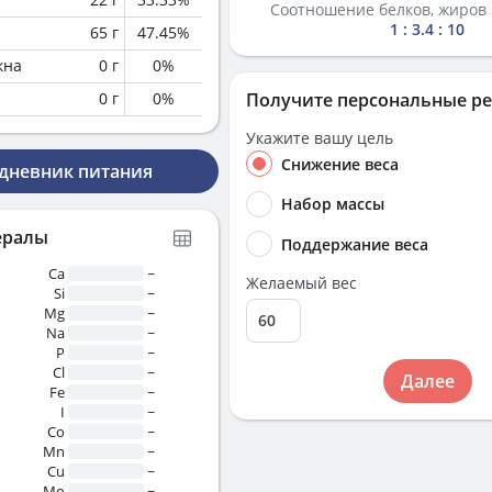
Соотношение белков, жиров 
1 : 3.4 : 10
65
г
47.45
%
кна
0
г
0
%
0
г
0
%
Получите персональные р
Укажите вашу цель
Снижение веса
 дневник питания
Набор массы
ералы
Поддержание веса
Ca
~
Желаемый вес
Si
~
Mg
~
Na
~
P
~
Cl
~
Далее
Fe
~
I
~
Co
~
Mn
~
Cu
~
Mo
~