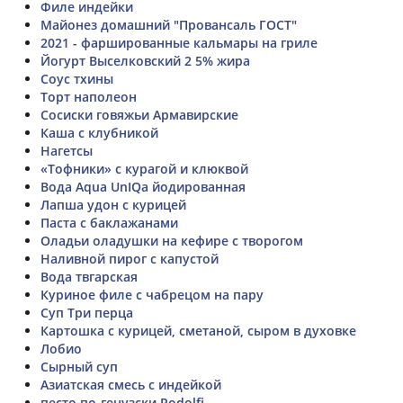
Филе индейки
Майонез домашний "Провансаль ГОСТ"
2021 - фаршированные кальмары на гриле
Йогурт Выселковский 2 5% жира
Соус тхины
Торт наполеон
Сосиски говяжьи Армавирские
Каша с клубникой
Нагетсы
«Тофники» с курагой и клюквой
Вода Aqua UnIQa йодированная
Лапша удон с курицей
Паста с баклажанами
Оладьи оладушки на кефире с творогом
Наливной пирог с капустой
Вода твгарская
Куриное филе с чабрецом на пару
Суп Три перца
Картошка с курицей, сметаной, сыром в духовке
Лобио
Сырный суп
Азиатская смесь с индейкой
песто по-генузски Rodolfi