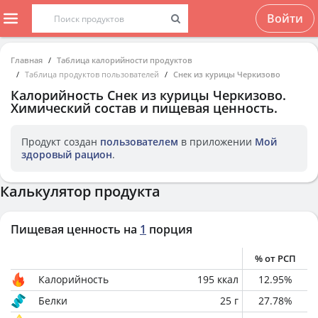
Войти
Главная
Таблица калорийности продуктов
Таблица продуктов пользователей
Снек из курицы Черкизово
Калорийность
Снек из курицы Черкизово
.
Химический состав и пищевая ценность.
Продукт создан
пользователем
в приложении
Мой
здоровый рацион
.
Калькулятор продукта
Пищевая ценность на
1
порция
% от РСП
Калорийность
195
ккал
12.95
%
Белки
25
г
27.78
%