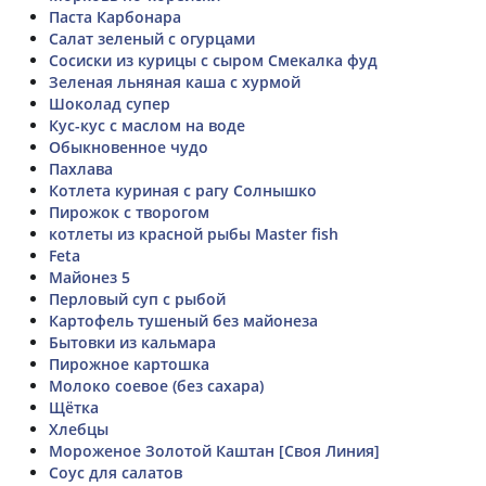
Паста Карбонара
Салат зеленый с огурцами
Сосиски из курицы с сыром Смекалка фуд
Зеленая льняная каша с хурмой
Шоколад супер
Кус-кус с маслом на воде
Обыкновенное чудо
Пахлава
Котлета куриная с рагу Солнышко
Пирожок с творогом
котлеты из красной рыбы Master fish
Feta
Майонез 5
Перловый суп с рыбой
Картофель тушеный без майонеза
Бытовки из кальмара
Пирожное картошка
Молоко соевое (без сахара)
Щётка
Хлебцы
Мороженое Золотой Каштан [Своя Линия]
Соус для салатов