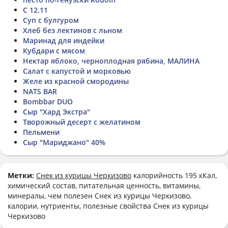
С 12.11
Суп с булгуром
Хлеб без лектинов с льном
Маринад для индейки
Кубдари с мясом
Нектар яблоко, черноплодная рябина, МАЛИНА
Салат с капустой и морковью
Желе из красной смородины
NATS BAR
Bombbar DUO
Сыр "Хард Экстра"
Творожный десерт с желатином
Пельмени
Сыр "Мариджано" 40%
Метки:
Снек из курицы Черкизово
калорийность 195 кКал,
химический состав, питательная ценность, витамины,
минералы, чем полезен Снек из курицы Черкизово,
калории, нутриенты, полезные свойства Снек из курицы
Черкизово