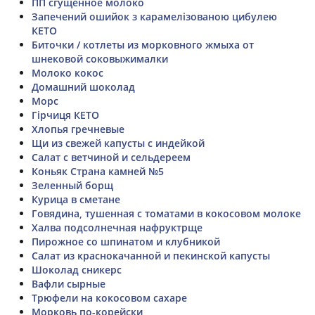
ПП сгущённое молоко
Запечений ошийок з карамелізованою цибулею
КЕТО
Биточки / котлеты из морковного жмыха от
шнековой соковыжималки
Молоко кокос
Домашний шоколад
Морс
Гірчиця КЕТО
Хлопья гречневые
Щи из свежей капусты с индейкой
Салат с ветчиной и сельдереем
Коньяк Страна камней №5
Зеленный борщ
Курица в сметане
Говядина, тушенная с томатами в кокосовом молоке
Халва подсолнечная нафруктрще
Пирожное со шпинатом и клубникой
Салат из краснокачанной и пекинской капусты
Шоколад сникерс
Вафли сырные
Трюфели на кокосовом сахаре
Морковь по-корейски