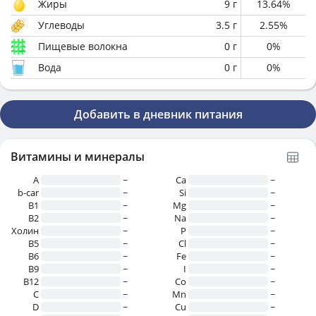
Жиры
9
г
13.64
%
Углеводы
3.5
г
2.55
%
Пищевые волокна
0
г
0
%
Вода
0
г
0
%
Добавить в дневник питания
Витамины и минералы
A
~
Ca
~
b-car
~
Si
~
В1
~
Mg
~
B2
~
Na
~
Холин
~
P
~
B5
~
Cl
~
B6
~
Fe
~
B9
~
I
~
B12
~
Co
~
C
~
Mn
~
D
~
Cu
~