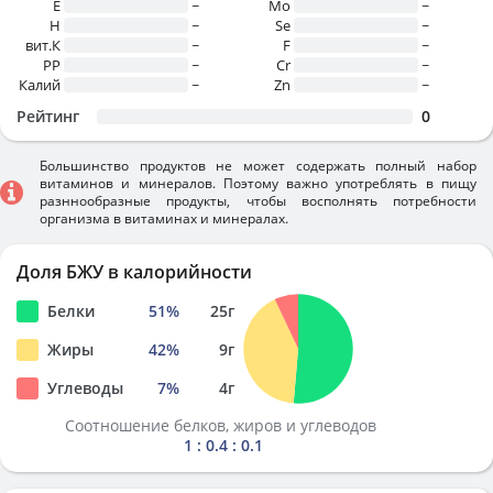
E
~
Mo
~
H
~
Se
~
вит.К
~
F
~
PP
~
Cr
~
Калий
~
Zn
~
Рейтинг
0
Большинство продуктов не может содержать полный набор
витаминов и минералов. Поэтому важно употреблять в пищу
разннообразные продукты, чтобы восполнять потребности
организма в витаминах и минералах.
Доля БЖУ в калорийности
Белки
51
%
25
г
Жиры
42
%
9
г
Углеводы
7
%
4
г
Соотношение белков, жиров и углеводов
1 : 0.4 : 0.1