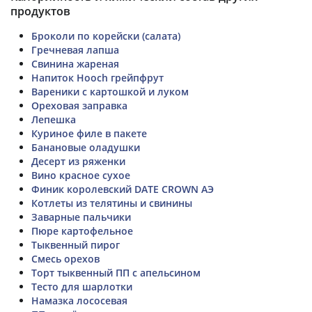
продуктов
Броколи по корейски (салата)
Гречневая лапша
Свинина жареная
Напиток Hooch грейпфрут
Вареники с картошкой и луком
Ореховая заправка
Лепешка
Куриное филе в пакете
Банановые оладушки
Десерт из ряженки
Вино красное сухое
Финик королевский DATE CROWN АЭ
Котлеты из телятины и свинины
Заварные пальчики
Пюре картофельное
Тыквенный пирог
Смесь орехов
Торт тыквенный ПП с апельсином
Тесто для шарлотки
Намазка лососевая