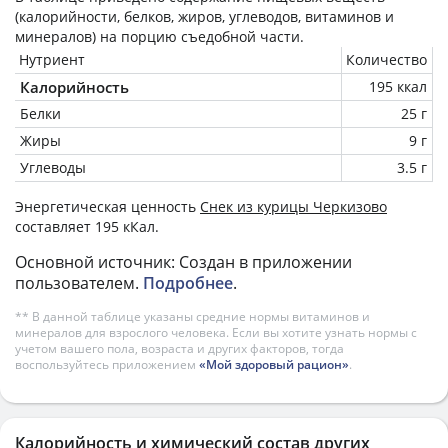
(калорийности, белков, жиров, углеводов, витаминов и
минералов) на
порцию
съедобной части.
Нутриент
Количество
Калорийность
195 ккал
Белки
25 г
Жиры
9 г
Углеводы
3.5 г
Энергетическая ценность
Снек из курицы Черкизово
составляет 195 кКал.
Основной источник: Создан в приложении
пользователем.
Подробнее
.
** В данной таблице указаны средние нормы витаминов и
минералов для взрослого человека. Если вы хотите узнать нормы с
учетом вашего пола, возраста и других факторов, тогда
воспользуйтесь приложением
«Мой здоровый рацион»
.
Калорийность и химический состав других