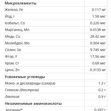
Микроэлементы
Железо, Fe
0.117 мг
Йод, I
1.58 мкг
Кобальт, Co
0.226 мкг
Марганец, Mn
0.0138 мг
Медь, Cu
28.42 мкг
Молибден, Mo
0.904 мкг
Селен, Se
9.745 мкг
Фтор, F
17.56 мкг
Хром, Cr
0.68 мкг
Цинк, Zn
0.3133 мг
Усвояемые углеводы
Моно- и дисахариды (сахара)
1.3 г
Глюкоза (декстроза)
0.2 г
Лактоза
0.9 г
Незаменимые аминокислоты
Аргинин*
0.397 г