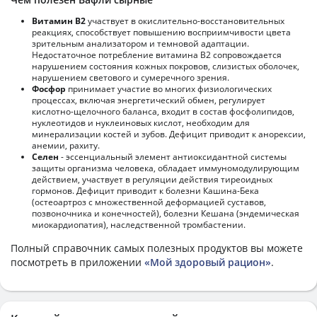
Витамин В2
участвует в окислительно-восстановительных
реакциях, способствует повышению восприимчивости цвета
зрительным анализатором и темновой адаптации.
Недостаточное потребление витамина В2 сопровождается
нарушением состояния кожных покровов, слизистых оболочек,
нарушением светового и сумеречного зрения.
Фосфор
принимает участие во многих физиологических
процессах, включая энергетический обмен, регулирует
кислотно-щелочного баланса, входит в состав фосфолипидов,
нуклеотидов и нуклеиновых кислот, необходим для
минерализации костей и зубов. Дефицит приводит к анорексии,
анемии, рахиту.
Селен
- эссенциальный элемент антиоксидантной системы
защиты организма человека, обладает иммуномодулирующим
действием, участвует в регуляции действия тиреоидных
гормонов. Дефицит приводит к болезни Кашина-Бека
(остеоартроз с множественной деформацией суставов,
позвоночника и конечностей), болезни Кешана (эндемическая
миокардиопатия), наследственной тромбастении.
Полный справочник самых полезных продуктов вы можете
посмотреть в приложении
«Мой здоровый рацион»
.