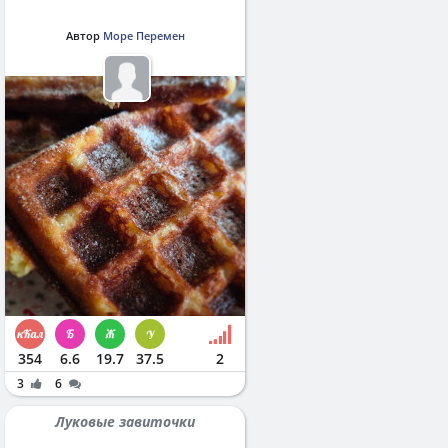
Автор
Море Перемен
354
6.6
19.7
37.5
2
3
6
Луковые завиточки