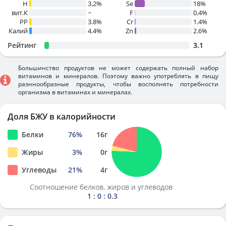
H
3.2%
Se
18%
вит.К
~
F
0.4%
PP
3.8%
Cr
1.4%
Калий
4.4%
Zn
2.6%
Рейтинг
3.1
Большинство продуктов не может содержать полный набор
витаминов и минералов. Поэтому важно употреблять в пищу
разннообразные продукты, чтобы восполнять потребности
организма в витаминах и минералах.
Доля БЖУ в калорийности
Белки
76
%
16
г
Жиры
3
%
0
г
Углеводы
21
%
4
г
Соотношение белков, жиров и углеводов
1 : 0 : 0.3