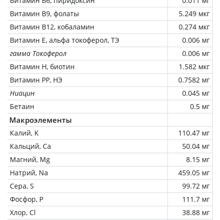
Витамин В6, пиридоксин
0.011 мг
Витамин В9, фолаты
5.249 мкг
Витамин В12, кобаламин
0.274 мкг
Витамин Е, альфа токоферол, ТЭ
0.006 мг
гамма Токоферол
0.006 мг
Витамин Н, биотин
1.582 мкг
Витамин РР, НЭ
0.7582 мг
Ниацин
0.045 мг
Бетаин
0.5 мг
Макроэлементы
Калий, K
110.47 мг
Кальций, Ca
50.04 мг
Магний, Mg
8.15 мг
Натрий, Na
459.05 мг
Сера, S
99.72 мг
Фосфор, P
111.7 мг
Хлор, Cl
38.88 мг