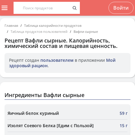
Войти
Главная
Таблица калорийности продуктов
Таблица продуктов пользователей
Вафли сырные
Рецепт
Вафли сырные
. Калорийность,
химический состав и пищевая ценность.
Рецепт создан
пользователем
в приложении
Мой
здоровый рацион
.
Ингредиенты Вафли сырные
Яичный белок куриный
59 г
Изолят Соевого Белка [Едим с Пользой]
15 г