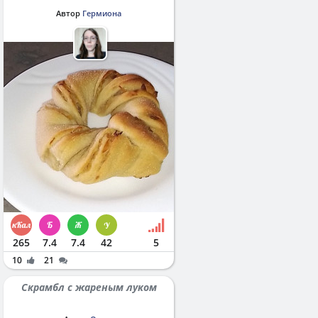
Автор
Гермиона
265
7.4
7.4
42
5
10
21
Скрамбл с жареным луком