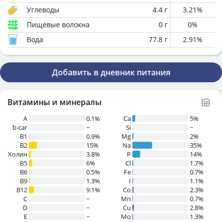
Углеводы
4.4
г
3.21
%
Пищевые волокна
0
г
0
%
Вода
77.8
г
2.91
%
Добавить в дневник питания
Витамины и минералы
A
0.1%
Ca
5%
b-car
~
Si
~
В1
0.9%
Mg
2%
B2
15%
Na
35%
Холин
3.8%
P
14%
B5
6%
Cl
1.7%
B6
0.5%
Fe
0.7%
B9
1.3%
I
1.1%
B12
9.1%
Co
2.3%
C
~
Mn
0.7%
D
~
Cu
2.8%
E
~
Mo
1.3%