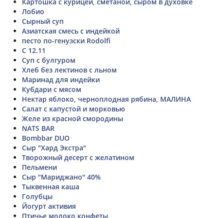
Картошка с курицей, сметаной, сыром в духовке
Лобио
Сырный суп
Азиатская смесь с индейкой
песто по-генузски Rodolfi
С 12.11
Суп с булгуром
Хлеб без лектинов с льном
Маринад для индейки
Кубдари с мясом
Нектар яблоко, черноплодная рябина, МАЛИНА
Салат с капустой и морковью
Желе из красной смородины
NATS BAR
Bombbar DUO
Сыр "Хард Экстра"
Творожный десерт с желатином
Пельмени
Сыр "Мариджано" 40%
Тыквенная каша
Голубцы
Йогурт активия
Птичье молоко конфеты