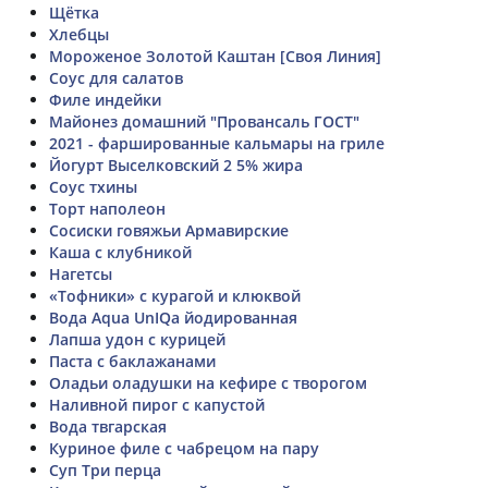
Щётка
Хлебцы
Мороженое Золотой Каштан [Своя Линия]
Соус для салатов
Филе индейки
Майонез домашний "Провансаль ГОСТ"
2021 - фаршированные кальмары на гриле
Йогурт Выселковский 2 5% жира
Соус тхины
Торт наполеон
Сосиски говяжьи Армавирские
Каша с клубникой
Нагетсы
«Тофники» с курагой и клюквой
Вода Aqua UnIQa йодированная
Лапша удон с курицей
Паста с баклажанами
Оладьи оладушки на кефире с творогом
Наливной пирог с капустой
Вода твгарская
Куриное филе с чабрецом на пару
Суп Три перца