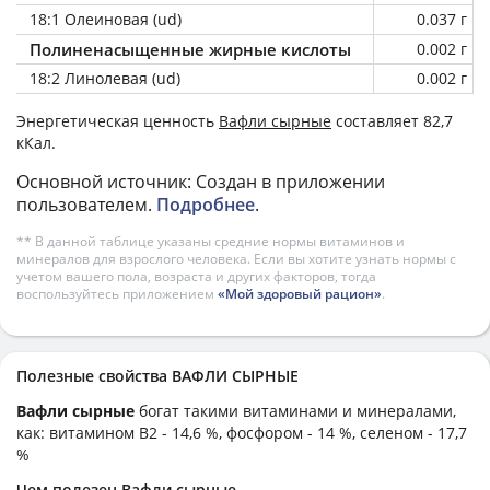
18:1 Олеиновая (ud)
0.037 г
Полиненасыщенные жирные кислоты
0.002 г
18:2 Линолевая (ud)
0.002 г
Энергетическая ценность
Вафли сырные
составляет 82,7
кКал.
Основной источник: Создан в приложении
пользователем.
Подробнее
.
** В данной таблице указаны средние нормы витаминов и
минералов для взрослого человека. Если вы хотите узнать нормы с
учетом вашего пола, возраста и других факторов, тогда
воспользуйтесь приложением
«Мой здоровый рацион»
.
Полезные свойства ВАФЛИ СЫРНЫЕ
Вафли сырные
богат такими витаминами и минералами,
как: витамином B2 - 14,6 %, фосфором - 14 %, селеном - 17,7
%
Чем полезен Вафли сырные