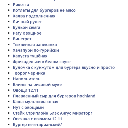
Рикотта
Котлеты для бургеров не мясо
Халва подсолнечная
Яичный рулет
Бульон семга
Рагу овощное
Винегрет
Тыквенная запеканка
Хачапури по-гурийски
Капуста тушёная
Фрикадельки в белом соусе
Булочка с кунжутом для бургера вкусно и просто
Творог черника
Наполнитель
Блины на рисовой муке
Овощи 12.11
Плавленный сыр для бургеров hochland
Каша мультизлаковая
Нут с овощами
Стейк Стриплойн Блэк Ангус Мираторг
Овсянка с изюмом 12.11
Бургер вегетарианский/