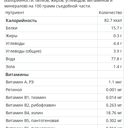
(калорийности, белков, жиров, углеводов, витаминов и
минералов) на
100 грамм
съедобной части.
Нутриент
Количество
Калорийность
82.7 ккал
Белки
15.7 г
Жиры
0.3 г
Углеводы
4.4 г
Углеводы (общие)
3.9 г
Вода
77.8 г
Зола
1.4 г
Витамины
Витамин А, РЭ
1.1 мкг
Ретинол
0.001 мг
Витамин В1, тиамин
0.014 мг
Витамин В2, рибофлавин
0.263 мг
Витамин В4, холин
18.76 мг
Витамин В5, пантотеновая
0.302 мг