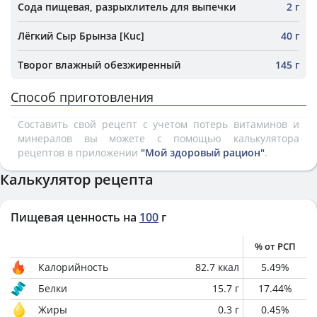
Сода пищевая, разрыхлитель для выпечки
2 г
Лёгкий Сыр Брынза [Kuc]
40 г
Творог влажный обезжиренный
145 г
Способ приготовления
Составить свой рецепт с учетом потерь витаминов и
минералов вы можете с помощью калькулятора
рецептов в приложении
"Мой здоровый рацион"
.
Калькулятор рецепта
Пищевая ценность на
100
г
% от РСП
Калорийность
82.7
ккал
5.49
%
Белки
15.7
г
17.44
%
Жиры
0.3
г
0.45
%