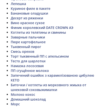
Лепешка
Куриное филе в пакете
Банановые оладушки
Десерт из ряженки
Вино красное сухое
Финик королевский DATE CROWN АЭ
Котлеты из телятины и свинины
Заварные пальчики
Пюре картофельное
Тыквенный пирог
Смесь орехов
Торт тыквенный ПП с апельсином
Тесто для шарлотки
Намазка лососевая
ПП сгущённое молоко
Запечений ошийок з карамелізованою цибулею
КЕТО
Биточки / котлеты из морковного жмыха от
шнековой соковыжималки
Молоко кокос
Домашний шоколад
Морс