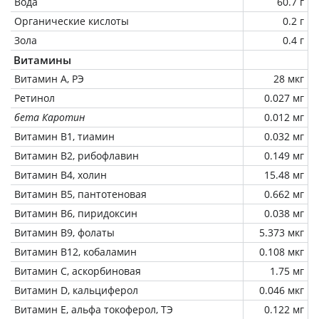
Вода
60.7 г
Органические кислоты
0.2 г
Зола
0.4 г
Витамины
Витамин А, РЭ
28 мкг
Ретинол
0.027 мг
бета Каротин
0.012 мг
Витамин В1, тиамин
0.032 мг
Витамин В2, рибофлавин
0.149 мг
Витамин В4, холин
15.48 мг
Витамин В5, пантотеновая
0.662 мг
Витамин В6, пиридоксин
0.038 мг
Витамин В9, фолаты
5.373 мкг
Витамин В12, кобаламин
0.108 мкг
Витамин C, аскорбиновая
1.75 мг
Витамин D, кальциферол
0.046 мкг
Витамин Е, альфа токоферол, ТЭ
0.122 мг