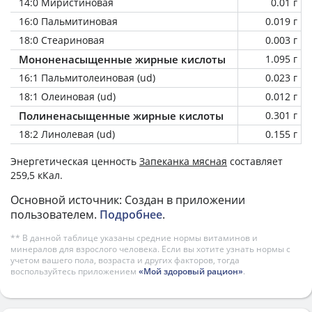
14:0 Миристиновая
0.01 г
16:0 Пальмитиновая
0.019 г
18:0 Стеариновая
0.003 г
Мононенасыщенные жирные кислоты
1.095 г
16:1 Пальмитолеиновая (ud)
0.023 г
18:1 Олеиновая (ud)
0.012 г
Полиненасыщенные жирные кислоты
0.301 г
18:2 Линолевая (ud)
0.155 г
Энергетическая ценность
Запеканка мясная
составляет
259,5 кКал.
Основной источник: Создан в приложении
пользователем.
Подробнее
.
** В данной таблице указаны средние нормы витаминов и
минералов для взрослого человека. Если вы хотите узнать нормы с
учетом вашего пола, возраста и других факторов, тогда
воспользуйтесь приложением
«Мой здоровый рацион»
.