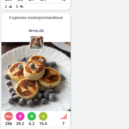
2
3
Сырники низкоуглеводные
Автор
ДД
286
39.2
6.2
16.6
7