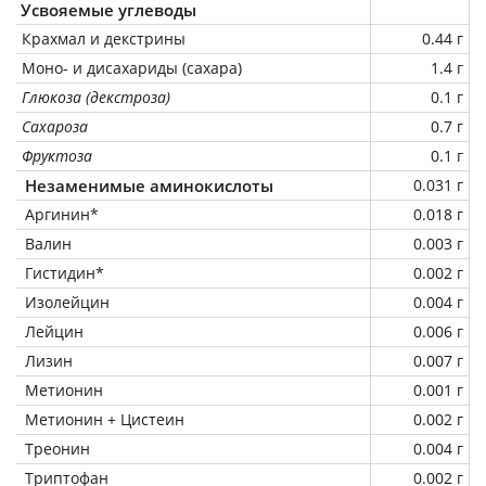
Усвояемые углеводы
Крахмал и декстрины
0.44 г
Моно- и дисахариды (сахара)
1.4 г
Глюкоза (декстроза)
0.1 г
Сахароза
0.7 г
Фруктоза
0.1 г
Незаменимые аминокислоты
0.031 г
Аргинин*
0.018 г
Валин
0.003 г
Гистидин*
0.002 г
Изолейцин
0.004 г
Лейцин
0.006 г
Лизин
0.007 г
Метионин
0.001 г
Метионин + Цистеин
0.002 г
Треонин
0.004 г
Триптофан
0.002 г