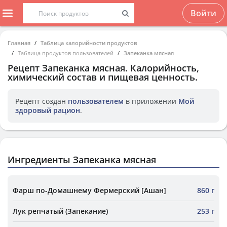
Войти
Главная
Таблица калорийности продуктов
Таблица продуктов пользователей
Запеканка мясная
Рецепт
Запеканка мясная
. Калорийность,
химический состав и пищевая ценность.
Рецепт создан
пользователем
в приложении
Мой
здоровый рацион
.
Ингредиенты Запеканка мясная
Фарш по-Домашнему Фермерский [Ашан]
860 г
Лук репчатый (Запекание)
253 г