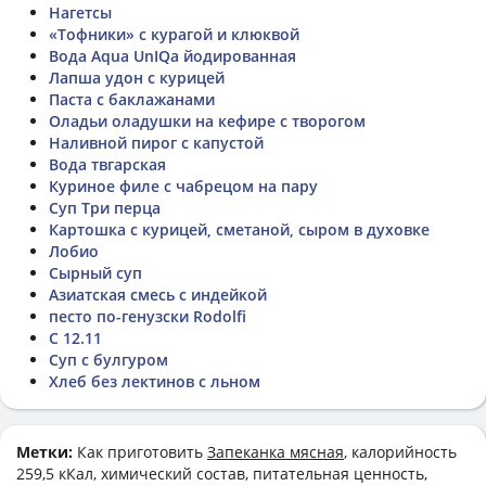
Нагетсы
«Тофники» с курагой и клюквой
Вода Aqua UnIQa йодированная
Лапша удон с курицей
Паста с баклажанами
Оладьи оладушки на кефире с творогом
Наливной пирог с капустой
Вода твгарская
Куриное филе с чабрецом на пару
Суп Три перца
Картошка с курицей, сметаной, сыром в духовке
Лобио
Сырный суп
Азиатская смесь с индейкой
песто по-генузски Rodolfi
С 12.11
Суп с булгуром
Хлеб без лектинов с льном
Метки:
Как приготовить
Запеканка мясная
, калорийность
259,5 кКал, химический состав, питательная ценность,