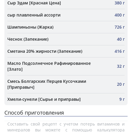
Сыр Эдам [Красная Цена]
380 г
сыр плавленный ассорти
400 г
Шампиньоны (Жарка)
726 г
Чеснок (Запекание)
40 г
Сметана 20% жирности (Запекание)
416 г
Масло Подсолнечное Рафинированное
32 г
[Злато]
Смесь Болгарских Перцев Кусочками
20 г
[Приправыч]
Хмели-сунели [Сырье и приправы]
9 г
Способ приготовления
Составить свой рецепт с учетом потерь витаминов и
минералов вы можете с помощью калькулятора