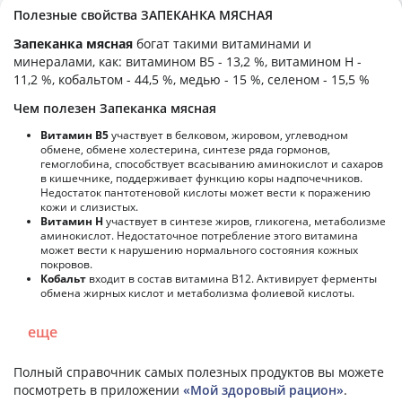
Полезные свойства ЗАПЕКАНКА МЯСНАЯ
Запеканка мясная
богат такими витаминами и
минералами, как: витамином B5 - 13,2 %, витамином H -
11,2 %, кобальтом - 44,5 %, медью - 15 %, селеном - 15,5 %
Чем полезен Запеканка мясная
Витамин В5
участвует в белковом, жировом, углеводном
обмене, обмене холестерина, синтезе ряда гормонов,
гемоглобина, способствует всасыванию аминокислот и сахаров
в кишечнике, поддерживает функцию коры надпочечников.
Недостаток пантотеновой кислоты может вести к поражению
кожи и слизистых.
Витамин Н
участвует в синтезе жиров, гликогена, метаболизме
аминокислот. Недостаточное потребление этого витамина
может вести к нарушению нормального состояния кожных
покровов.
Кобальт
входит в состав витамина В12. Активирует ферменты
обмена жирных кислот и метаболизма фолиевой кислоты.
еще
Полный справочник самых полезных продуктов вы можете
посмотреть в приложении
«Мой здоровый рацион»
.