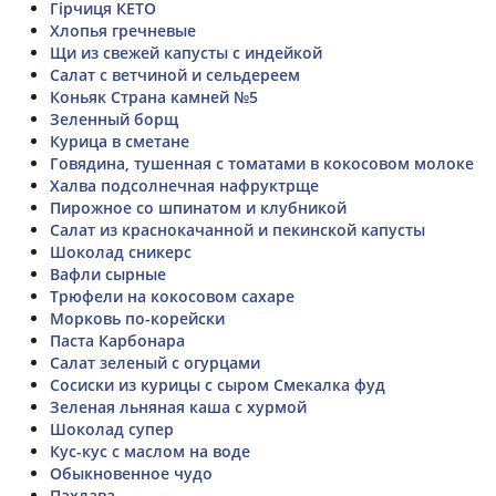
Гірчиця КЕТО
Хлопья гречневые
Щи из свежей капусты с индейкой
Салат с ветчиной и сельдереем
Коньяк Страна камней №5
Зеленный борщ
Курица в сметане
Говядина, тушенная с томатами в кокосовом молоке
Халва подсолнечная нафруктрще
Пирожное со шпинатом и клубникой
Салат из краснокачанной и пекинской капусты
Шоколад сникерс
Вафли сырные
Трюфели на кокосовом сахаре
Морковь по-корейски
Паста Карбонара
Салат зеленый с огурцами
Сосиски из курицы с сыром Смекалка фуд
Зеленая льняная каша с хурмой
Шоколад супер
Кус-кус с маслом на воде
Обыкновенное чудо
Пахлава