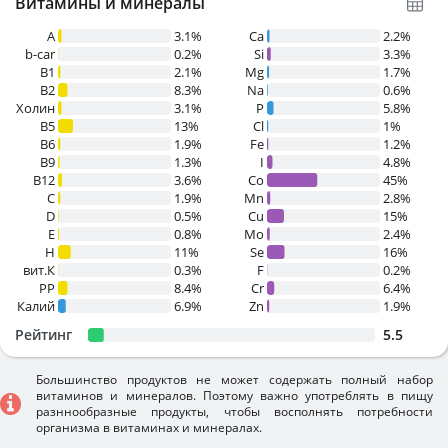
Витамины и минералы
A
3.1%
Ca
2.2%
b-car
0.2%
Si
3.3%
В1
2.1%
Mg
1.7%
B2
8.3%
Na
0.6%
Холин
3.1%
P
5.8%
B5
13%
Cl
1%
B6
1.9%
Fe
1.2%
B9
1.3%
I
4.8%
B12
3.6%
Co
45%
C
1.9%
Mn
2.8%
D
0.5%
Cu
15%
E
0.8%
Mo
2.4%
H
11%
Se
16%
вит.К
0.3%
F
0.2%
PP
8.4%
Cr
6.4%
Калий
6.9%
Zn
1.9%
Рейтинг
5.5
Большинство продуктов не может содержать полный набор
витаминов и минералов. Поэтому важно употреблять в пищу
разннообразные продукты, чтобы восполнять потребности
организма в витаминах и минералах.