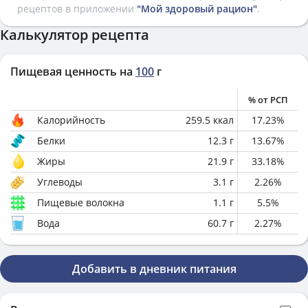
рецептов в приложении
"Мой здоровый рацион"
.
Калькулятор рецепта
Пищевая ценность на
100
г
% от РСП
Калорийность
259.5
ккал
17.23
%
Белки
12.3
г
13.67
%
Жиры
21.9
г
33.18
%
Углеводы
3.1
г
2.26
%
Пищевые волокна
1.1
г
5.5
%
Вода
60.7
г
2.27
%
Добавить в дневник питания