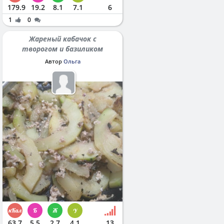
179.9
19.2
8.1
7.1
6
1
0
Жареный кабачок с
творогом и базиликом
Автор
Ольга
63.7
5.5
2.7
4.1
13