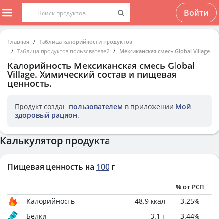
Войти
Главная
Таблица калорийности продуктов
Таблица продуктов пользователей
Мексиканская смесь Global Village
Калорийность
Мексиканская смесь Global
Village
. Химический состав и пищевая
ценность.
Продукт создан
пользователем
в приложении
Мой
здоровый рацион
.
Калькулятор продукта
Пищевая ценность на
100
г
% от РСП
Калорийность
48.9
ккал
3.25
%
Белки
3.1
г
3.44
%