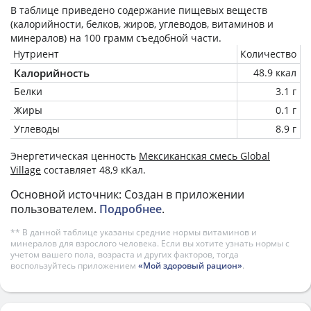
В таблице приведено содержание пищевых веществ
(калорийности, белков, жиров, углеводов, витаминов и
минералов) на
100 грамм
съедобной части.
Нутриент
Количество
Калорийность
48.9 ккал
Белки
3.1 г
Жиры
0.1 г
Углеводы
8.9 г
Энергетическая ценность
Мексиканская смесь Global
Village
составляет 48,9 кКал.
Основной источник: Создан в приложении
пользователем.
Подробнее
.
** В данной таблице указаны средние нормы витаминов и
минералов для взрослого человека. Если вы хотите узнать нормы с
учетом вашего пола, возраста и других факторов, тогда
воспользуйтесь приложением
«Мой здоровый рацион»
.