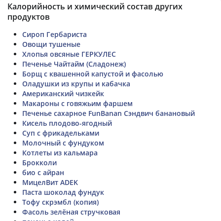
Калорийность и химический состав других
продуктов
Сироп Гербариста
Овощи тушеные
Хлопья овсяные ГЕРКУЛЕС
Печенье Чайтайм (Сладонеж)
Борщ с квашенной капустой и фасолью
Оладушки из крупы и кабачка
Американский чизкейк
Макароны с говяжьим фаршем
Печенье сахарное FunBanan Сэндвич банановый
Кисель плодово-ягодный
Суп с фрикадельками
Молочный с фундуком
Котлеты из кальмара
Брокколи
био с айран
МицелВит ADEK
Паста шоколад фундук
Тофу скрэмбл (копия)
Фасоль зелёная стручковая