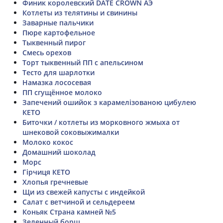
Финик королевский DATE CROWN АЭ
Котлеты из телятины и свинины
Заварные пальчики
Пюре картофельное
Тыквенный пирог
Смесь орехов
Торт тыквенный ПП с апельсином
Тесто для шарлотки
Намазка лососевая
ПП сгущённое молоко
Запечений ошийок з карамелізованою цибулею
КЕТО
Биточки / котлеты из морковного жмыха от
шнековой соковыжималки
Молоко кокос
Домашний шоколад
Морс
Гірчиця КЕТО
Хлопья гречневые
Щи из свежей капусты с индейкой
Салат с ветчиной и сельдереем
Коньяк Страна камней №5
Зеленный борщ