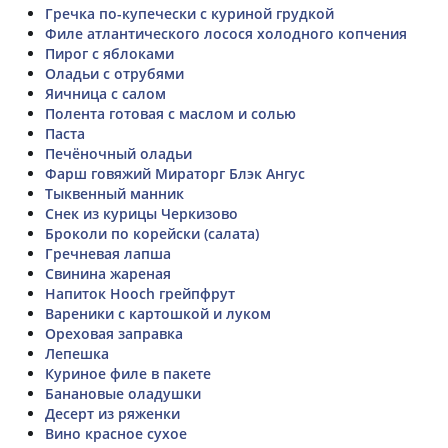
Гречка по-купечески с куриной грудкой
Филе атлантического лосося холодного копчения
Пирог с яблоками
Оладьи с отрубями
Яичница с салом
Полента готовая с маслом и солью
Паста
Печёночный оладьи
Фарш говяжий Мираторг Блэк Ангус
Тыквенный манник
Снек из курицы Черкизово
Броколи по корейски (салата)
Гречневая лапша
Свинина жареная
Напиток Hooch грейпфрут
Вареники с картошкой и луком
Ореховая заправка
Лепешка
Куриное филе в пакете
Банановые оладушки
Десерт из ряженки
Вино красное сухое