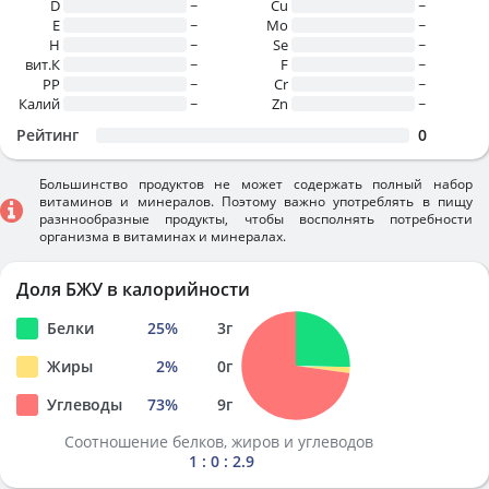
D
~
Cu
~
E
~
Mo
~
H
~
Se
~
вит.К
~
F
~
PP
~
Cr
~
Калий
~
Zn
~
Рейтинг
0
Большинство продуктов не может содержать полный набор
витаминов и минералов. Поэтому важно употреблять в пищу
разннообразные продукты, чтобы восполнять потребности
организма в витаминах и минералах.
Доля БЖУ в калорийности
Белки
25
%
3
г
Жиры
2
%
0
г
Углеводы
73
%
9
г
Соотношение белков, жиров и углеводов
1 : 0 : 2.9