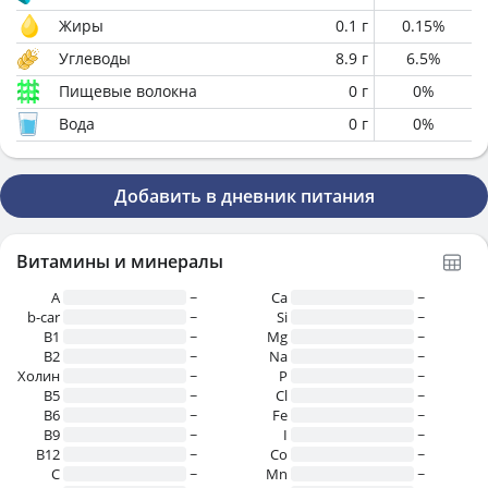
Жиры
0.1
г
0.15
%
Углеводы
8.9
г
6.5
%
Пищевые волокна
0
г
0
%
Вода
0
г
0
%
Добавить в дневник питания
Витамины и минералы
A
~
Ca
~
b-car
~
Si
~
В1
~
Mg
~
B2
~
Na
~
Холин
~
P
~
B5
~
Cl
~
B6
~
Fe
~
B9
~
I
~
B12
~
Co
~
C
~
Mn
~