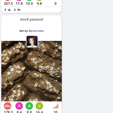
207.5
17.8
10.9
9.8
0
4
4
Хлеб ржаной
Автор
Валентина
178.3
8.4
8.8
16.4
10