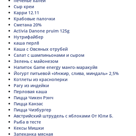
печенье халей
Сыр креи
Карри 12.11
Крабовые палочки
Сметана 20%
Activia Danone pruim 125g
Нутрифайбер
каша перл8
Каша с Овсяных отрубей
Салат с шампиньонами и сыром
Зелень с майонезом
Напиток Game energy манго-маракуйя
Йогурт питьевой «Инжир, слива, миндаль» 2,5%
Котлеты из красноперки
Рагу из индейки
Перловая каша
Пицца Чикен Рэнч
Пицца Канзас
Пицца Чизбургер
Австрийский штрудель с яблоками От Юли Б.
Рыба в тесте
Кексы Мишки
Запеканка мясная