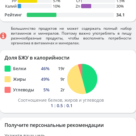
PP
57%
Cr
1.5%
Калий
10%
Zn
30%
Рейтинг
34.1
Большинство продуктов не может содержать полный набор
витаминов и минералов. Поэтому важно употреблять в пищу
разннообразные продукты, чтобы восполнять потребности
организма в витаминах и минералах.
Доля БЖУ в калорийности
Белки
46
%
19
г
Жиры
49
%
9
г
Углеводы
5
%
2
г
Соотношение белков, жиров и углеводов
1 : 0.5 : 0.1
Получите персональные рекомендации
Укажите вашу цель