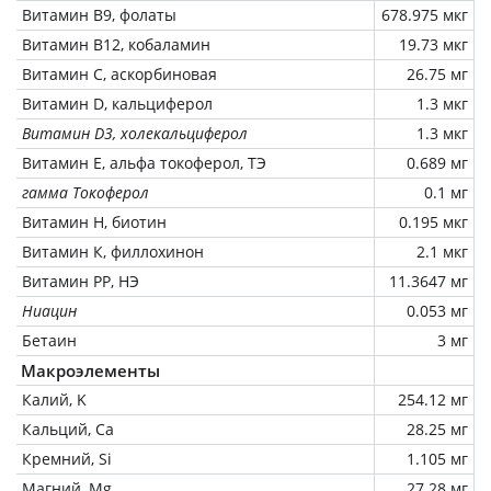
Витамин В9, фолаты
678.975 мкг
Витамин В12, кобаламин
19.73 мкг
Витамин C, аскорбиновая
26.75 мг
Витамин D, кальциферол
1.3 мкг
Витамин D3, холекальциферол
1.3 мкг
Витамин Е, альфа токоферол, ТЭ
0.689 мг
гамма Токоферол
0.1 мг
Витамин Н, биотин
0.195 мкг
Витамин К, филлохинон
2.1 мкг
Витамин РР, НЭ
11.3647 мг
Ниацин
0.053 мг
Бетаин
3 мг
Макроэлементы
Калий, K
254.12 мг
Кальций, Ca
28.25 мг
Кремний, Si
1.105 мг
Магний, Mg
27.28 мг