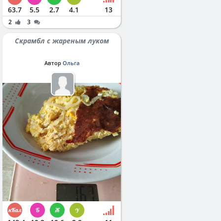
63.7
5.5
2.7
4.1
13
2
3
Скрамбл с жареным луком
Автор
Ольга