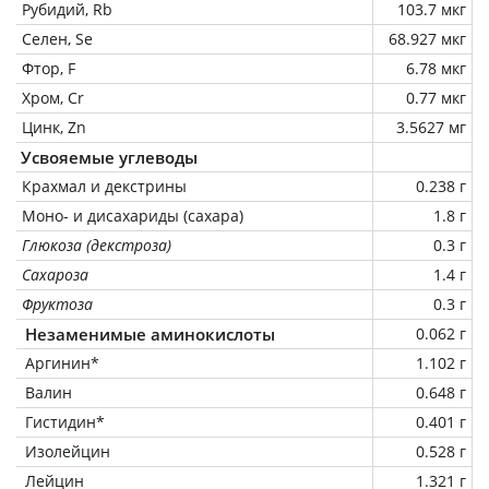
Рубидий, Rb
103.7 мкг
Селен, Se
68.927 мкг
Фтор, F
6.78 мкг
Хром, Cr
0.77 мкг
Цинк, Zn
3.5627 мг
Усвояемые углеводы
Крахмал и декстрины
0.238 г
Моно- и дисахариды (сахара)
1.8 г
Глюкоза (декстроза)
0.3 г
Сахароза
1.4 г
Фруктоза
0.3 г
Незаменимые аминокислоты
0.062 г
Аргинин*
1.102 г
Валин
0.648 г
Гистидин*
0.401 г
Изолейцин
0.528 г
Лейцин
1.321 г