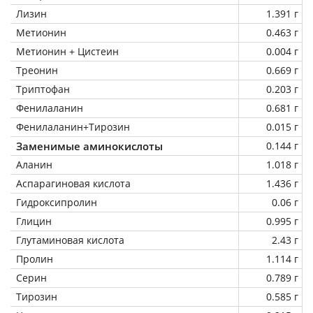
Лизин
1.391 г
Метионин
0.463 г
Метионин + Цистеин
0.004 г
Треонин
0.669 г
Триптофан
0.203 г
Фенилаланин
0.681 г
Фенилаланин+Тирозин
0.015 г
Заменимые аминокислоты
0.144 г
Аланин
1.018 г
Аспарагиновая кислота
1.436 г
Гидроксипролин
0.06 г
Глицин
0.995 г
Глутаминовая кислота
2.43 г
Пролин
1.114 г
Серин
0.789 г
Тирозин
0.585 г