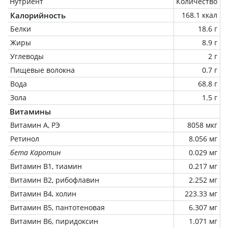
Нутриент
Количество
Калорийность
168.1 ккал
Белки
18.6 г
Жиры
8.9 г
Углеводы
2 г
Пищевые волокна
0.7 г
Вода
68.8 г
Зола
1.5 г
Витамины
Витамин А, РЭ
8058 мкг
Ретинол
8.056 мг
бета Каротин
0.029 мг
Витамин В1, тиамин
0.217 мг
Витамин В2, рибофлавин
2.252 мг
Витамин В4, холин
223.33 мг
Витамин В5, пантотеновая
6.307 мг
Витамин В6, пиридоксин
1.071 мг