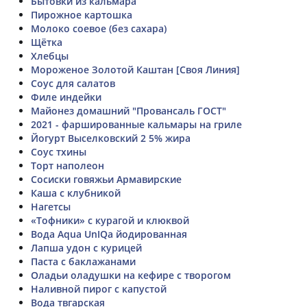
Бытовки из кальмара
Пирожное картошка
Молоко соевое (без сахара)
Щётка
Хлебцы
Мороженое Золотой Каштан [Своя Линия]
Соус для салатов
Филе индейки
Майонез домашний "Провансаль ГОСТ"
2021 - фаршированные кальмары на гриле
Йогурт Выселковский 2 5% жира
Соус тхины
Торт наполеон
Сосиски говяжьи Армавирские
Каша с клубникой
Нагетсы
«Тофники» с курагой и клюквой
Вода Aqua UnIQa йодированная
Лапша удон с курицей
Паста с баклажанами
Оладьи оладушки на кефире с творогом
Наливной пирог с капустой
Вода твгарская