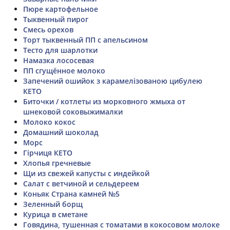
Пюре картофельное
Тыквенный пирог
Смесь орехов
Торт тыквенный ПП с апельсином
Тесто для шарлотки
Намазка лососевая
ПП сгущённое молоко
Запечений ошийок з карамелізованою цибулею
КЕТО
Биточки / котлеты из морковного жмыха от
шнековой соковыжималки
Молоко кокос
Домашний шоколад
Морс
Гірчиця КЕТО
Хлопья гречневые
Щи из свежей капусты с индейкой
Салат с ветчиной и сельдереем
Коньяк Страна камней №5
Зеленный борщ
Курица в сметане
Говядина, тушенная с томатами в кокосовом молоке