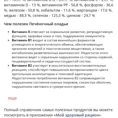
витамином D - 13 %, витамином PP - 56,8 %, фосфором - 36,6
%, железом - 50,8 %, кобальтом - 11,6 %, марганцем - 17,6 %,
медью - 88,3 %, селеном - 125,3 %, цинком - 29,7 %
Чем полезен Печёночный оладьи
Витамин А
отвечает за нормальное развитие, репродуктивную
функцию, здоровье кожи и глаз, поддержание иммунитета.
Витамин В1
входит в состав важнейших ферментов
углеводного и энергетического обмена, обеспечивающих
организм энергией и пластическими веществами, а также
метаболизма разветвленных аминокислот. Недостаток этого
витамина ведет к серьезным нарушениям со стороны нервной,
пищеварительной и сердечно-сосудистой систем.
Витамин В2
участвует в окислительно-восстановительных
реакциях, способствует повышению восприимчивости цвета
зрительным анализатором и темновой адаптации.
Недостаточное потребление витамина В2 сопровождается
нарушением состояния кожных покровов, слизистых оболочек,
нарушением светового и сумеречного зрения.
еще
Полный справочник самых полезных продуктов вы можете
посмотреть в приложении
«Мой здоровый рацион»
.