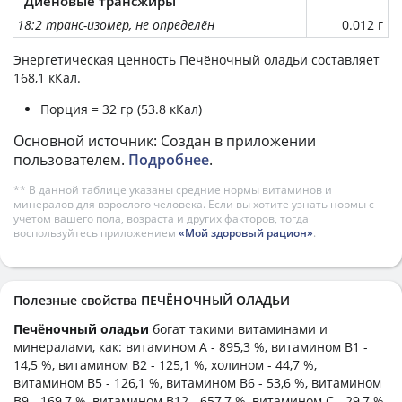
Диеновые трансжиры
18:2 транс-изомер, не определён
0.012 г
Энергетическая ценность
Печёночный оладьи
составляет
168,1 кКал.
Порция = 32 гр (53.8 кКал)
Основной источник: Создан в приложении
пользователем.
Подробнее
.
** В данной таблице указаны средние нормы витаминов и
минералов для взрослого человека. Если вы хотите узнать нормы с
учетом вашего пола, возраста и других факторов, тогда
воспользуйтесь приложением
«Мой здоровый рацион»
.
Полезные свойства ПЕЧЁНОЧНЫЙ ОЛАДЬИ
Печёночный оладьи
богат такими витаминами и
минералами, как: витамином А - 895,3 %, витамином B1 -
14,5 %, витамином B2 - 125,1 %, холином - 44,7 %,
витамином B5 - 126,1 %, витамином B6 - 53,6 %, витамином
B9 - 169,7 %, витамином B12 - 657,7 %, витамином C - 29,7 %,