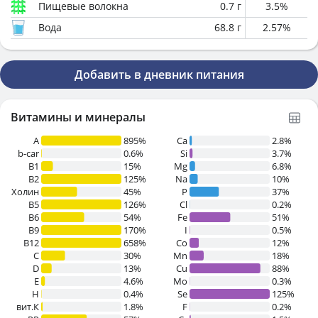
Пищевые волокна
0.7
г
3.5
%
Вода
68.8
г
2.57
%
Добавить в дневник питания
Витамины и минералы
A
895%
Ca
2.8%
b-car
0.6%
Si
3.7%
В1
15%
Mg
6.8%
B2
125%
Na
10%
Холин
45%
P
37%
B5
126%
Cl
0.2%
B6
54%
Fe
51%
B9
170%
I
0.5%
B12
658%
Co
12%
C
30%
Mn
18%
D
13%
Cu
88%
E
4.6%
Mo
0.3%
H
0.4%
Se
125%
вит.К
1.8%
F
0.2%