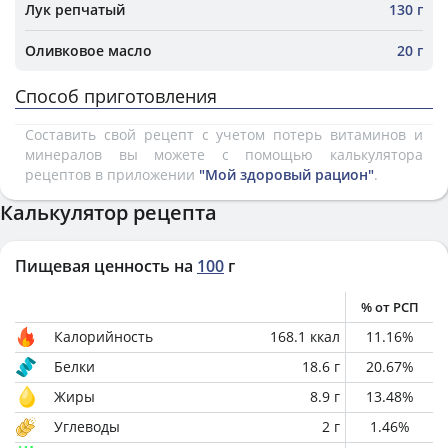
Лук репчатый
130 г
Оливковое масло
20 г
Способ приготовления
Составить свой рецепт с учетом потерь витаминов и
минералов вы можете с помощью калькулятора
рецептов в приложении
"Мой здоровый рацион"
.
Калькулятор рецепта
Пищевая ценность на
100
г
% от РСП
Калорийность
168.1
ккал
11.16
%
Белки
18.6
г
20.67
%
Жиры
8.9
г
13.48
%
Углеводы
2
г
1.46
%