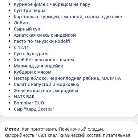
Куриное филе с чабрецом на пару
Суп Три перца
Картошка с курицей, сметаной, сыром в духовке
Лобио
Сырный суп
Азиатская смесь с индейкой
песто по-генузски Rodolfi
С 12.11
Суп с булгуром
Хлеб без лектинов с льном
Маринад для индейки
Кубдари с мясом
Нектар яблоко, черноплодная рябина, МАЛИНА
Салат с капустой и морковью
Желе из красной смородины
NATS BAR
Bombbar DUO
Сыр "Хард Экстра"
Метки:
Как приготовить
Печёночный оладьи
,
калорийность 168,1 кКал, химический состав, питательная