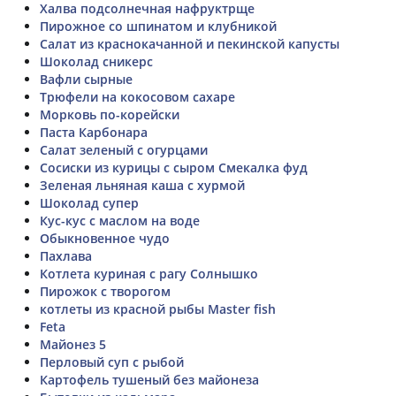
Халва подсолнечная нафруктрще
Пирожное со шпинатом и клубникой
Салат из краснокачанной и пекинской капусты
Шоколад сникерс
Вафли сырные
Трюфели на кокосовом сахаре
Морковь по-корейски
Паста Карбонара
Салат зеленый с огурцами
Сосиски из курицы с сыром Смекалка фуд
Зеленая льняная каша с хурмой
Шоколад супер
Кус-кус с маслом на воде
Обыкновенное чудо
Пахлава
Котлета куриная с рагу Солнышко
Пирожок с творогом
котлеты из красной рыбы Master fish
Feta
Майонез 5
Перловый суп с рыбой
Картофель тушеный без майонеза